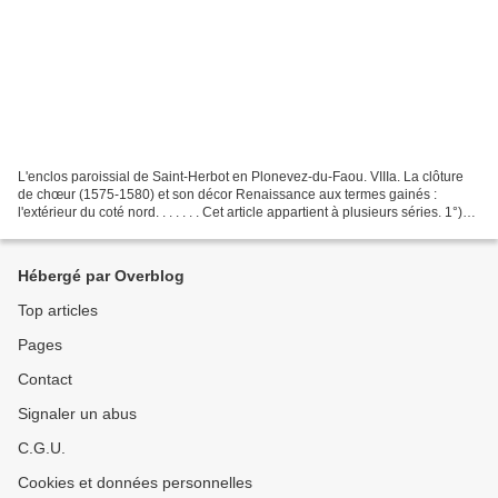
L'enclos paroissial de Saint-Herbot en Plonevez-du-Faou. VIIIa. La clôture
de chœur (1575-1580) et son décor Renaissance aux termes gainés :
l'extérieur du coté nord. . . . . . . Cet article appartient à plusieurs séries. 1°)
Série sur Plonévez-du-Faou...
Hébergé par Overblog
Top articles
Pages
Contact
Signaler un abus
C.G.U.
Cookies et données personnelles