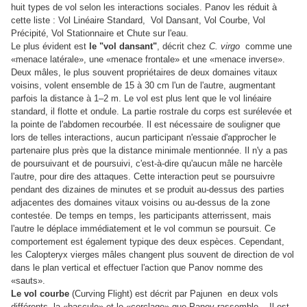
huit types de vol selon les interactions sociales. Panov les réduit à
cette liste : Vol Linéaire Standard, Vol Dansant, Vol Courbe, Vol
Précipité, Vol Stationnaire et Chute sur l'eau.
Le plus évident est
le "vol dansant"
, décrit chez
C. virgo
comme une
«menace latérale», une «menace frontale» et une «menace inverse».
Deux mâles, le plus souvent propriétaires de deux domaines vitaux
voisins, volent ensemble de 15 à 30 cm l'un de l'autre, augmentant
parfois la distance à 1–2 m. Le vol est plus lent que le vol linéaire
standard, il flotte et ondule. La partie rostrale du corps est surélevée et
la pointe de l'abdomen recourbée. Il est nécessaire de souligner que
lors de telles interactions, aucun participant n'essaie d'approcher le
partenaire plus près que la distance minimale mentionnée. Il n'y a pas
de poursuivant et de poursuivi, c'est-à-dire qu'aucun mâle ne harcèle
l'autre, pour dire des attaques. Cette interaction peut se poursuivre
pendant des dizaines de minutes et se produit au-dessus des parties
adjacentes des domaines vitaux voisins ou au-dessus de la zone
contestée. De temps en temps, les participants atterrissent, mais
l'autre le déplace immédiatement et le vol commun se poursuit. Ce
comportement est également typique des deux espèces. Cependant,
les Calopteryx vierges mâles changent plus souvent de direction de vol
dans le plan vertical et effectuer l'action que Panov nomme des
«sauts».
Le vol courbe
(Curving Flight) est décrit par Pajunen en deux vols
différents, la «bascule» et le «cerclage» que Panov rassemble . Il est