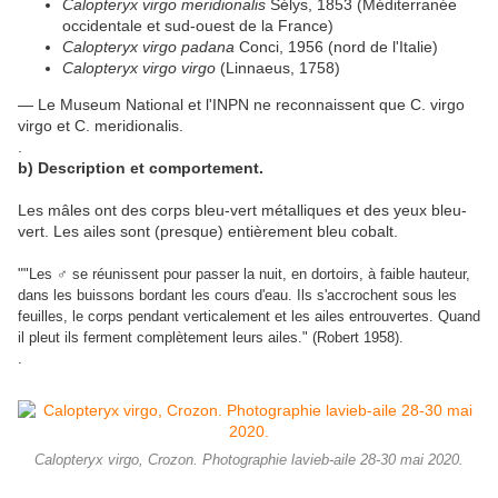
Calopteryx virgo meridionalis
Sélys, 1853 (Méditerranée
occidentale et sud-ouest de la France)
Calopteryx virgo padana
Conci, 1956 (nord de l'Italie)
Calopteryx virgo virgo
(Linnaeus, 1758)
— Le Museum National et l'INPN ne reconnaissent que C. virgo
virgo et C. meridionalis.
.
b) Description et comportement.
Les mâles ont des corps bleu-vert métalliques et des yeux bleu-
vert. Les ailes sont (presque) entièrement bleu cobalt.
"
"Les ♂ se réunissent pour passer la nuit, en dortoirs, à faible hauteur,
dans les buissons bordant les cours d'eau. Ils s'accrochent sous les
feuilles, le corps pendant verticalement et les ailes entrouvertes. Quand
il pleut ils ferment complètement leurs ailes." (Robert 1958).
.
Calopteryx virgo, Crozon. Photographie lavieb-aile 28-30 mai 2020.