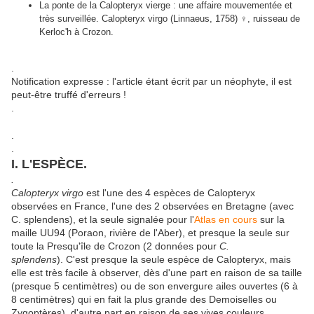
La ponte de la Calopteryx vierge : une affaire mouvementée et
très surveillée. Calopteryx virgo (Linnaeus, 1758) ♀, ruisseau de
Kerloc'h à Crozon.
.
Notification expresse : l'article étant écrit par un néophyte, il est
peut-être truffé d'erreurs !
.
.
.
I. L'ESPÈCE.
.
Calopteryx virgo
est l'une des 4 espèces de Calopteryx
observées en France, l'une des 2 observées en Bretagne (avec
C. splendens), et la seule signalée pour l'
Atlas en cours
sur la
maille UU94 (Poraon, rivière de l'Aber), et presque la seule sur
toute la Presqu'île de Crozon (2 données pour
C.
splendens
). C'est presque la seule espèce de Calopteryx, mais
elle est très facile à observer, dès d'une part en raison de sa taille
(presque 5 centimètres) ou de son envergure ailes ouvertes (6 à
8 centimètres) qui en fait la plus grande des Demoiselles ou
Zygoptères), d'autre part en raison de ses vives couleurs