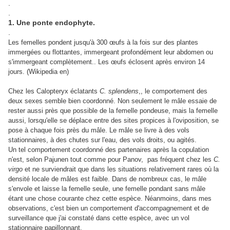
.
.
1. Une ponte endophyte.
.
Les femelles pondent jusqu'à 300 œufs à la fois sur des plantes
immergées ou flottantes, immergeant profondément leur abdomen ou
s'immergeant complètement.. Les œufs éclosent après environ 14
jours. (Wikipedia en)
Chez les Calopteryx éclatants
C. splendens
,, le comportement des
deux sexes semble bien coordonné. Non seulement le mâle essaie de
rester aussi près que possible de la femelle pondeuse, mais la femelle
aussi, lorsqu'elle se déplace entre des sites propices à l'oviposition, se
pose à chaque fois près du mâle. Le mâle se livre à des vols
stationnaires, à des chutes sur l'eau, des vols droits, ou agités.
Un tel comportement coordonné des partenaires après la copulation
n'est, selon Pajunen tout comme pour Panov, pas fréquent chez les
C.
virgo
et ne surviendrait que dans les situations relativement rares où la
densité locale de mâles est faible. Dans de nombreux cas, le mâle
s'envole et laisse la femelle seule, une femelle pondant sans mâle
étant une chose courante chez cette espèce. Néanmoins, dans mes
observations, c'est bien un comportement d'accompagnement et de
surveillance que j'ai constaté dans cette espèce, avec un vol
stationnaire papillonnant.