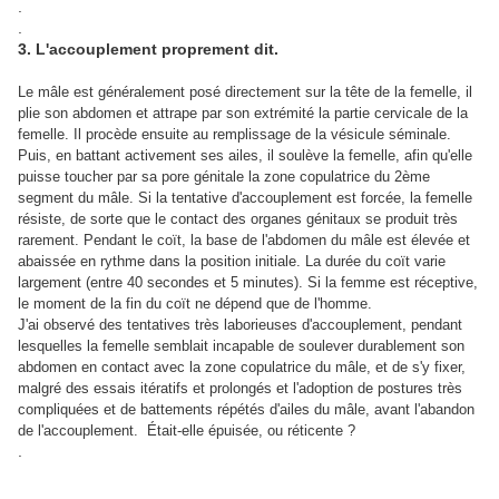
.
.
3. L'accouplement proprement dit.
Le mâle est généralement posé directement sur la tête de la femelle, il
plie son abdomen et attrape par son extrémité la partie cervicale de la
femelle. Il procède ensuite au remplissage de la vésicule séminale.
Puis, en battant activement ses ailes, il soulève la femelle, afin qu'elle
puisse toucher par sa pore génitale la zone copulatrice du 2ème
segment du mâle. Si la tentative d'accouplement est forcée, la femelle
résiste, de sorte que le contact des organes génitaux se produit très
rarement. Pendant le coït, la base de l'abdomen du mâle est élevée et
abaissée en rythme dans la position initiale. La durée du coït varie
largement (entre 40 secondes et 5 minutes). Si la femme est réceptive,
le moment de la fin du coït ne dépend que de l'homme.
J'ai observé des tentatives très laborieuses d'accouplement, pendant
lesquelles la femelle semblait incapable de soulever durablement son
abdomen en contact avec la zone copulatrice du mâle, et de s'y fixer,
malgré des essais itératifs et prolongés et l'adoption de postures très
compliquées et de battements répétés d'ailes du mâle, avant l'abandon
de l'accouplement. Était-elle épuisée, ou réticente ?
.