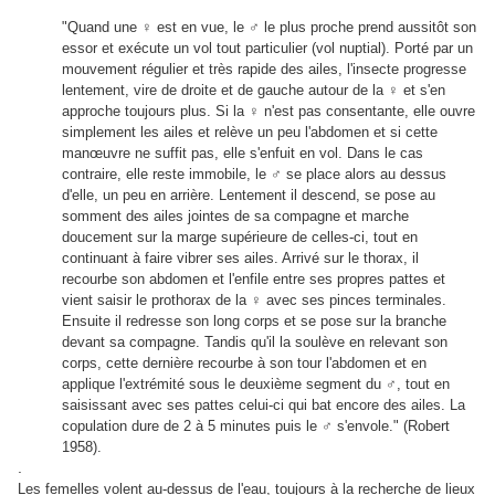
"Quand une ♀ est en vue, le ♂ le plus proche prend aussitôt son
essor et exécute un vol tout particulier (vol nuptial). Porté par un
mouvement régulier et très rapide des ailes, l'insecte progresse
lentement, vire de droite et de gauche autour de la ♀ et s'en
approche toujours plus. Si la ♀ n'est pas consentante, elle ouvre
simplement les ailes et relève un peu l'abdomen et si cette
manœuvre ne suffit pas, elle s'enfuit en vol. Dans le cas
contraire, elle reste immobile, le ♂ se place alors au dessus
d'elle, un peu en arrière. Lentement il descend, se pose au
somment des ailes jointes de sa compagne et marche
doucement sur la marge supérieure de celles-ci, tout en
continuant à faire vibrer ses ailes. Arrivé sur le thorax, il
recourbe son abdomen et l'enfile entre ses propres pattes et
vient saisir le prothorax de la ♀ avec ses pinces terminales.
Ensuite il redresse son long corps et se pose sur la branche
devant sa compagne. Tandis qu'il la soulève en relevant son
corps, cette dernière recourbe à son tour l'abdomen et en
applique l'extrémité sous le deuxième segment du ♂, tout en
saisissant avec ses pattes celui-ci qui bat encore des ailes. La
copulation dure de 2 à 5 minutes puis le ♂ s'envole." (Robert
1958).
.
Les femelles volent au-dessus de l'eau, toujours à la recherche de lieux