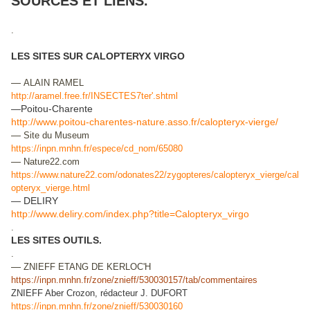
SOURCES ET LIENS.
.
LES SITES SUR CALOPTERYX VIRGO
—
ALAIN RAMEL
http://aramel.free.fr/INSECTES7ter'.shtml
—Poitou-Charente
http://www.poitou-charentes-nature.asso.fr/calopteryx-vierge/
—
Site du Museum
https://inpn.mnhn.fr/espece/cd_nom/65080
—
Nature22.com
https://www.nature22.com/odonates22/zygopteres/calopteryx_vierge/cal
opteryx_vierge.html
— DELIRY
http://www.deliry.com/index.php?title=Calopteryx_virgo
.
LES SITES OUTILS.
.
—
ZNIEFF ETANG DE KERLOC'H
https://inpn.mnhn.fr/zone/znieff/530030157/tab/commentaires
ZNIEFF Aber Crozon, rédacteur J. DUFORT
https://inpn.mnhn.fr/zone/znieff/530030160