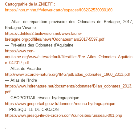
Cartogrpahie de la ZNIEFF :
https://inpn.mnhn.fr/viewer-carto/espaces/I032G2530030160
—
Atlas de répartition provisoire des Odonates de Bretagne, 2017,
Bretagne Vivante.
https://cdnfiles2.biolovision.net/www.faune-
bretagne.org/pdffiles/news/Odonatesmars2017-5597.pdf
—
Pré-atlas des Odonates d'Aquitaine
https://www.cen-
aquitaine.org/www/sites/default/files/files/Pre_Atlas_Odonates_Aquitain
e_042017.pdf
—
Atlas de Picardie
http://www.picardie-nature.org/IMG/pdf/atlas_odonates_1960_2013.pdf
—
Atlas de l'Indre
https://www.indrenature.net/documents/odonates/Bilan_odonates_2013.
pdf
—
GEOPORTAIL réseau hydrographique
https://www.geoportail.gouv.fr/donnees/reseau-hydrographique
—
PRESQU-ILE DE CROZON
https://www.presqu-ile-de-crozon.com/curiosites/ruisseau-001.php
.