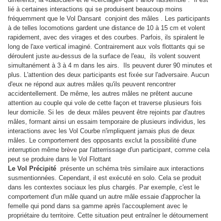
lié à certaines interactions qui se produisent beaucoup moins
fréquemment que le Vol Dansant conjoint des mâles . Les participants
à de telles locomotions gardent une distance de 10 à 15 cm et volent
rapidement, avec des virages et des courbes. Parfois, ils spiralent le
long de l'axe vertical imaginé. Contrairement aux vols flottants qui se
déroulent juste au-dessus de la surface de l'eau, ils volent souvent
simultanément à 3 à 4 m dans les airs. Ils peuvent durer 90 minutes et
plus. L'attention des deux participants est fixée sur l'adversaire. Aucun
d'eux ne répond aux autres mâles qu'ils peuvent rencontrer
accidentellement. De même, les autres mâles ne prêtent aucune
attention au couple qui vole de cette façon et traverse plusieurs fois
leur domicile. Si les de deux mâles peuvent être rejoints par d'autres
mâles, formant ainsi un essaim temporaire de plusieurs individus, les
interactions avec les Vol Courbe n'impliquent jamais plus de deux
mâles. Le comportement des opposants exclut la possibilité d'une
interruption même brève par l'atterrissage d'un participant, comme cela
peut se produire dans le Vol Flottant
Le Vol Précipité
présente un schéma très similaire aux interactions
susmentionnées. Cependant, il est exécuté en solo. Cela se produit
dans les contextes sociaux les plus chargés. Par exemple, c'est le
comportement d'un mâle quand un autre mâle essaie d'approcher la
femelle qui pond dans sa gamme après l'accouplement avec le
propriétaire du territoire. Cette situation peut entraîner le détournement