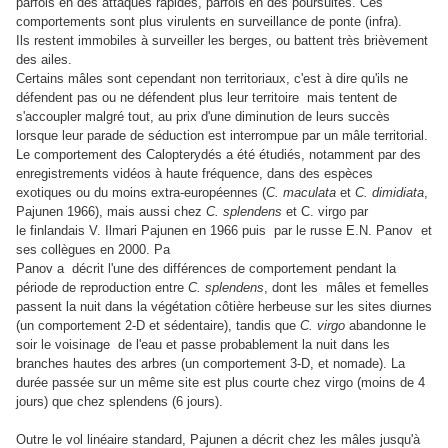
parfois en des attaques rapides, parfois en des poursuites. Ces
comportements sont plus virulents en surveillance de ponte (infra).
Ils restent immobiles à surveiller les berges, ou battent très brièvement
des ailes.
Certains mâles sont cependant non territoriaux, c'est à dire qu'ils ne
défendent pas ou ne défendent plus leur territoire mais tentent de
s'accoupler malgré tout, au prix d'une diminution de leurs succès
lorsque leur parade de séduction est interrompue par un mâle territorial.
Le comportement des Calopterydés a été étudiés, notamment par des
enregistrements vidéos à haute fréquence, dans des espèces
exotiques ou du moins extra-européennes (
C. maculata
et
C. dimidiata
,
Pajunen 1966), mais aussi chez
C. splendens
et C. virgo par
le finlandais V. Ilmari
Pajunen
en 1966 puis
par le russe E.N. Panov et
ses collègues en 2000. Pa
Panov a décrit l'une des différences de comportement pendant la
période de reproduction entre
C. splendens
, dont les mâles et femelles
passent la nuit dans la végétation côtière herbeuse sur les sites diurnes
(un comportement 2-D et sédentaire), tandis que
C. virgo
abandonne le
soir le voisinage de l'eau et passe probablement la nuit dans les
branches hautes des arbres
(un comportement 3-D, et nomade)
. La
durée passée sur un même site est plus courte chez virgo (moins de 4
jours) que chez splendens (6 jours).
Outre le vol linéaire standard, Pajunen a décrit chez les mâles jusqu'à