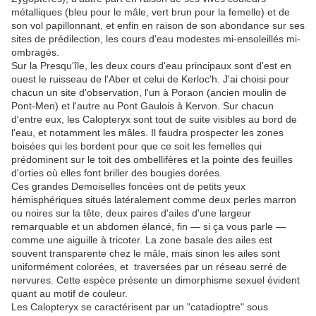
métalliques (bleu pour le mâle, vert brun pour la femelle) et de
son vol papillonnant, et enfin en raison de son abondance sur ses
sites de prédilection, les cours d'eau modestes mi-ensoleillés mi-
ombragés.
Sur la Presqu'île, les deux cours d'eau principaux sont d'est en
ouest le ruisseau de l'Aber et celui de Kerloc'h. J'ai choisi pour
chacun un site d'observation, l'un à Poraon (ancien moulin de
Pont-Men) et l'autre au Pont Gaulois à Kervon. Sur chacun
d'entre eux, les Calopteryx sont tout de suite visibles au bord de
l'eau, et notamment les mâles. Il faudra prospecter les zones
boisées qui les bordent pour que ce soit les femelles qui
prédominent sur le toit des ombellifères et la pointe des feuilles
d'orties où elles font briller des bougies dorées.
Ces grandes Demoiselles foncées ont de petits yeux
hémisphériques situés latéralement comme deux perles marron
ou noires sur la tête, deux paires d'ailes d'une largeur
remarquable et un abdomen élancé, fin — si ça vous parle —
comme une aiguille à tricoter. La zone basale des ailes est
souvent transparente chez le mâle, mais sinon les ailes sont
uniformément colorées, et traversées par un réseau serré de
nervures. Cette espèce présente un dimorphisme sexuel évident
quant au motif de couleur.
Les Calopteryx se caractérisent par un "catadioptre" sous