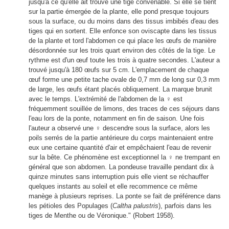
jusqu'à ce qu'elle ait trouvé une tige convenable. Si elle se tient
sur la partie émergée de la plante, elle pond presque toujours
sous la surface, ou du moins dans des tissus imbibés d'eau des
tiges qui en sortent. Elle enfonce son oviscapte dans les tissus
de la plante et tord l'abdomen ce qui place les œufs de manière
désordonnée sur les trois quart environ des côtés de la tige. Le
rythme est d'un œuf toute les trois à quatre secondes. L'auteur a
trouvé jusqu'à 180 œufs sur 5 cm. L'emplacement de chaque
œuf forme une petite tache ovale de 0,7 mm de long sur 0,3 mm
de large, les œufs étant placés obliquement. La marque brunit
avec le temps. L'extrémité de l'abdomen de la ♀ est
fréquemment souillée de limons, des traces de ces séjours dans
l'eau lors de la ponte, notamment en fin de saison. Une fois
l'auteur a observé une ♀ descendre sous la surface, alors les
poils serrés de la partie antérieure du corps maintenaient entre
eux une certaine quantité d'air et empêchaient l'eau de revenir
sur la bête. Ce phénomène est exceptionnel la ♀ ne trempant en
général que son abdomen. La pondeuse travaille pendant dix à
quinze minutes sans interruption puis elle vient se réchauffer
quelques instants au soleil et elle recommence ce même
manège à plusieurs reprises. La ponte se fait de préférence dans
les pétioles des Populages (
Caltha palustris
), parfois dans les
tiges de Menthe ou de Véronique." (Robert 1958).