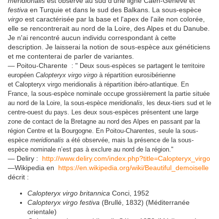
meridionalis
est observé au sud d'une ligne Caen-Genève et
festiva
en Turquie et dans le sud des Balkans. La sous-espèce
virgo
est caractérisée par la base et l'apex de l'aile non colorée,
elle se rencontrerait au nord de la Loire, des Alpes et du Danube.
Je n'ai rencontré aucun individu correspondant à cette
description. Je laisserai la notion de sous-espèce aux généticiens
et me contenterai de parler de variantes.
— Poitou-Charente : "
Deux sous-espèces se partagent le territoire
européen
Calopteryx virgo virgo
à répartition eurosibérienne
et Calopteryx virgo meridionalis à répartition ibéro-atlantique. En
France, la sous-espèce nominale occupe grossièrement la partie située
au nord de la Loire, la sous-espèce
meridionalis
, les deux-tiers sud et le
centre-ouest du pays. Les deux sous-espèces présentent une large
zone de contact de la Bretagne au nord des Alpes en passant par la
région Centre et la Bourgogne. En Poitou-Charentes, seule la sous-
espèce
meridionalis
a été observée, mais la présence de la sous-
espèce nominale n’est pas à exclure au nord de la région."
— Deliry :
http://www.deliry.com/index.php?title=Calopteryx_virgo
—Wikipedia en
https://en.wikipedia.org/wiki/Beautiful_demoiselle
décrit :
Calopteryx virgo britannica
Conci, 1952
Calopteryx virgo festiva
(Brullé, 1832) (Méditerranée
orientale)