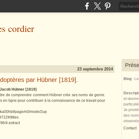
es cordier
Prése
23 septembre 2014
pidoptères par Hübner [1819].
Blog
: L
r Jacob Hübner [1819]
Descrip
ttre de comprendre comment Hübner crée ses noms de genre.
et œuvres
ts en ligne pour contribuer à la connaissance de ce travail pour
particuli
Je privil
sbeka00hb#page/n0/mode/2up
des noms 
9722#/titles
observés
96/4.extract
Contact