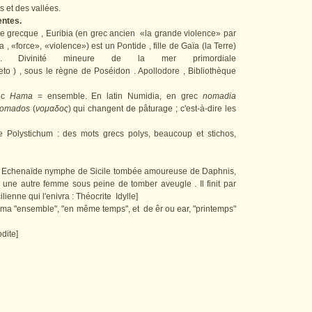
 et des vallées.
entes.
ie grecque , Euribia (en grec ancien «la grande violence» par
 , «force», «violence») est un Pontide , fille de Gaïa (la Terre)
ivinité mineure de la mer primordiale
to ) , sous le règne de Poséidon . Apollodore , Bibliothèque
ec
Hama
= ensemble. En latin Numidia, en grec
nomadia
omados
(
νομαδος
) qui changent de pâturage ; c'est-à-dire les
ère Polystichum : des mots grecs polys, beaucoup et stichos,
u Echenaïde nymphe de Sicile tombée amoureuse de Daphnis,
er une autre femme sous peine de tomber aveugle . Il finit par
enne qui l'enivra : Théocrite Idylle]
ma "ensemble", "en même temps", et de êr ou ear, "printemps"
dite]