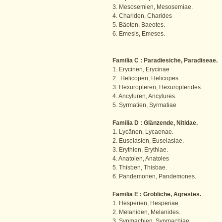
3. Mesosemien, Mesosemiae.
4. Chariden, Charides
5. Bäoten, Baeotes.
6. Emesis, Emeses.
Familia C : Paradiesiche, Paradiseae.
1. Erycinen, Erycinae
2. Helicopen, Helicopes
3. Hexuropteren, Hexuropterides.
4. Ancyluren, Ancylures.
5. Syrmatien, Syrmatiae
Familia D : Glänzende, Nitidae.
1. Lycänen, Lycaenae.
2. Euselasien, Euselasiae.
3. Erythien, Erythiae.
4. Anatolen, Anatoles
5. Thisben, Thisbae.
6. Pandemonen, Pandemones.
Familia E : Gröbliche, Agrestes.
1. Hesperien, Hesperiae.
2. Melaniden, Melanides.
3. Synmachien, Synmachiae.