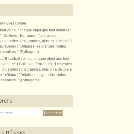
ean-yves cordier
s :
"Il faudrait voir sur chaque objet que tout
t aventure" ( Guillevic, Terrraqué). "Les vraies
, plus elles sont grandes, plus on a de joie à
r." (Giono ) "Délaisse les grandes routes,
s sentiers !" (Pythagore)
erche
les Récents