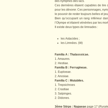
des nymphes des lacs.
Ces dernières étaient capables de lire
pour les dévorer. Ces personnages, nymp
le pouvoir de rester toujours belles et je
Bien qu’occupant un rang inférieur dan
l’Olympe et étaient vénérées par les mort
Il existe deux types de limnades :
les Astacides ;
les Limnées. (W)
Familia A : Thalasssicae.
1. Amaures.
2. Hestiae.
Familia B : Ferrugineae.
1. Euploeae.
2. Anosiae.
Familia C : Mutabiles.
1. Trepsichroes
2. Crastiae
3. Salpinges.
2. Didones.
3ème Stirps : Napaeae
page 17 (
Rural