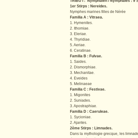
TRIBU I : Nymphalen / Nymphales : 9 S
1er Stirps : Nereides.
Nymphes marines filles de Nérée
Familia A : Vitraea.
1. Hymenites.
2. Ithomiae.
3. Eleriae.
4. Thyridiae.
5. Aeriae.
6. Ceratinae.
Familia B : Fulvae.
1. Saides.
2. Dismorphiae.
3. Mechanitae.
4. Eveides
5. Melinaeae
Familia C : Festivae.
1. Migonites
2. Suniades.
3. Apostraphiae.
Familia D : Caeruleae.
1. Sycioniae.
2. Ajantes.
2ème Stirps : Limnades.
Dans la mythologie grecque, les limna