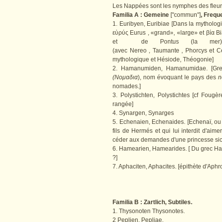
Les Nappées sont les nymphes des fleurs
Familia A : Gemeine
["commun"]
, Frequ
1. Euribyen, Euribiae [Dans la mytholog
εὐρύς Eurus , «grand», «large» et βία Bia
et de Pontus (la mer). D
(avec Nereo , Taumante , Phorcys et Ce
mythologique et Hésiode, Théogonie]
2. Hamanumiden, Hamanumidae. [Gr
(Νομαδια
), nom évoquant le pays des
n
nomades.]
3. Polystichten, Polystichtes [cf Foug
rangée]
4. Synargen, Synarges
5. Echenaien, Echenaides. [Echenaï, o
fils de Hermés et qui lui interdit d'aim
céder aux demandes d'une princesse sicili
6. Hamearien, Hamearides. [ Du grec Ha
?]
7. Aphaciten, Aphacites. [épithète d'Aphro
Familia B : Zartlich, Subtiles.
1. Thysonoten Thysonotes.
2 Peplien, Pepliae.