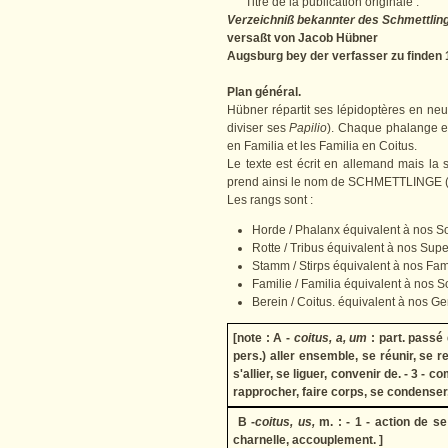
Titre de la publication originale :
Verzeichniß bekannter des Schmettlin
versaßt von Jacob Hübner
Augsburg bey der verfasser zu finden 
Plan général.
Hübner répartit ses lépidoptères en neu
diviser ses
Papilio
). Chaque phalange est
en Familia et les Familia en Coitus.
Le texte est écrit en allemand mais la
prend ainsi le nom de SCHMETTLINGE 
Les rangs sont :
Horde / Phalanx équivalent à nos S
Rotte / Tribus équivalent à nos Supe
Stamm / Stirps équivalent à nos Fam
Familie / Familia équivalent à nos S
Berein / Coitus. équivalent à nos Ge
[note : A -
coitus, a, um
: part. passé
pers.) aller ensemble, se réunir, se ren
s'allier, se liguer, convenir de. - 3 - c
rapprocher, faire corps, se condenser, 
B -
coitus, us,
m. : - 1 - action de se
charnelle, accouplement. ]