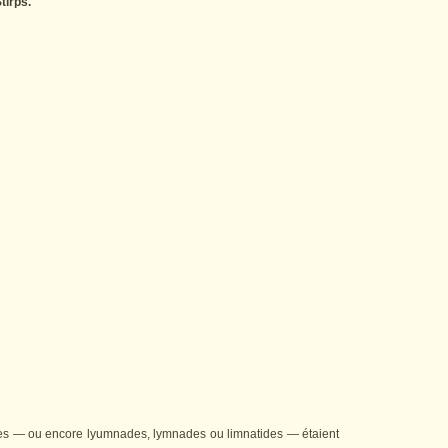
tirps.
des — ou encore lyumnades, lymnades ou limnatides — étaient