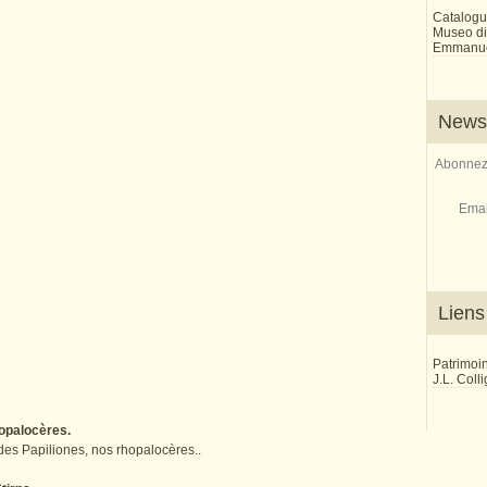
Catalogu
Museo di 
Emmanue
Newsl
Abonnez-
Emai
Liens
Patrimoi
J.L. Coll
hopalocères.
 des Papiliones, nos rhopalocères..