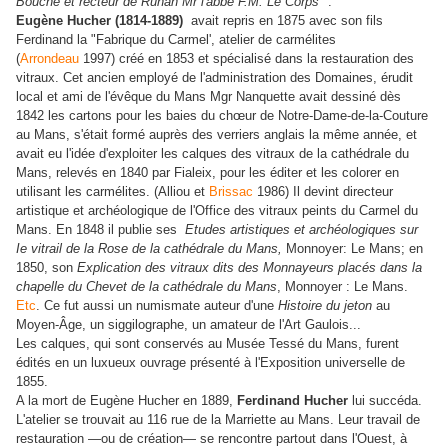
Bouché et recteur de Runan Mr l'abbé F.M. Le Corps
".
Eugène Hucher (1814-1889)
avait repris en 1875 avec son fils
Ferdinand
la "Fabrique du Carmel', atelier de carmélites
(
Arrondeau
1997) créé en 1853 et spécialisé dans la restauration des
vitraux. Cet ancien employé de l'administration des Domaines, érudit
local et ami de l'évêque du Mans Mgr Nanquette avait dessiné dès
1842 les cartons pour les baies du chœur de Notre-Dame-de-la-Couture
au Mans, s'était formé auprès des verriers anglais la même année, et
avait eu l'idée d'exploiter les calques des vitraux de la cathédrale du
Mans, relevés en 1840 par Fialeix, pour les éditer et les colorer en
utilisant les carmélites. (Alliou et
Brissac
1986) Il devint directeur
artistique et archéologique de l'Office des vitraux peints du Carmel du
Mans. En 1848 il publie ses
Etudes artistiques et archéologiques sur
Ie vitrail de la Rose de la cathédrale du Mans,
Monnoyer: Le Mans; en
1850, son
Explication des vitraux dits des Monnayeurs placés dans la
chapelle du Chevet de la cathédrale du Mans
, Monnoyer : Le Mans.
Etc
. Ce fut aussi un numismate auteur d'une
Histoire du jeton
au
Moyen-Âge, un siggilographe, un amateur de l'Art Gaulois...
Les calques, qui sont conservés au Musée Tessé du Mans, furent
édités en un luxueux ouvrage présenté à l'Exposition universelle de
1855.
A la mort de Eugène Hucher en 1889,
Ferdinand Hucher
lui succéda.
L'atelier se trouvait au 116 rue de la Marriette au Mans. Leur travail de
restauration —ou de création— se rencontre partout dans l'Ouest, à