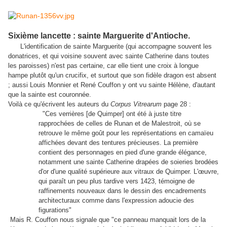
Sixième lancette : sainte Marguerite d'Antioche.
L'identification de sainte Marguerite (qui accompagne souvent les
donatrices, et qui voisine souvent avec sainte Catherine dans toutes
les paroisses) n'est pas certaine, car elle tient une croix à longue
hampe plutôt qu'un crucifix, et surtout que son fidèle dragon est absent
; aussi Louis Monnier et René Couffon y ont vu sainte Hélène, d'autant
que la sainte est couronnée.
Voilà ce qu'écrivent les auteurs du
Corpus Vitrearum
page 28 :
"Ces verrières [de Quimper] ont été à juste titre
rapprochées de celles de Runan et de Malestroit, où se
retrouve le même goût pour les représentations en camaïeu
affichées devant des tentures précieuses. La première
contient des personnages en pied d'une grande élégance,
notamment une sainte Catherine drapées de soieries brodées
d'or d'une qualité supérieure aux vitraux de Quimper. L'œuvre,
qui paraît un peu plus tardive vers 1423, témoigne de
raffinements nouveaux dans le dessin des encadrements
architecturaux comme dans l'expression adoucie des
figurations"
Mais R. Couffon nous signale que "ce panneau manquait lors de la