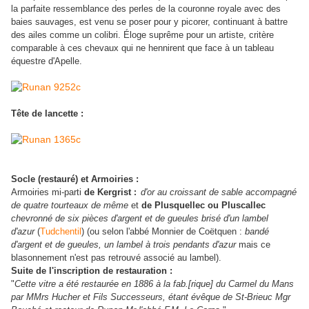
la parfaite ressemblance des perles de la couronne royale avec des
baies sauvages, est venu se poser pour y picorer, continuant à battre
des ailes comme un colibri. Éloge suprême pour un artiste, critère
comparable à ces chevaux qui ne hennirent que face à un tableau
équestre d'Apelle.
Tête de lancette :
Socle (restauré) et Armoiries :
Armoiries mi-parti
de Kergrist
d'or au croissant de sable accompagné
:
de quatre tourteaux de même
et
de Plusquellec ou Pluscallec
chevronné de six pièces d'argent et de gueules brisé d'un lambel
d'azur
(
Tudchentil
) (ou selon l'abbé Monnier de
Coëtquen :
bandé
d'argent et de gueules, un lambel à trois pendants d'azur
mais ce
blasonnement n'est pas retrouvé associé au lambel).
Suite de l'inscription de restauration :
"
Cette vitre a été restaurée en 1886 à la fab.[rique] du Carmel du Mans
par MMrs Hucher et Fils Successeurs, étant évêque de St-Brieuc Mgr