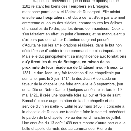
Rappelons brièvement que la chartre apocryphe de
1182 relatant les biens des
Templiers
en Bretagne,
mentionne parmi ceux-ci l'église de Runargant. Elle advint
ensuite
aux hospitaliers
; et dut à ce fait d'être parfaitement
entretenue au cours des siècles, comme toutes les églises
et chapelles de l'ordre, par les divers commandeurs. Ceux-ci
s'en faisaient en effet un point d'honneur, et ne manquaient p
d'ailleurs pas de s'attirer l'attention du grand prieuré
d'Aquitaine sur les améliorations réalisées, dans le but non
désintéressé d' »obtenir une commanderie plus importante.
Mais elle dut principalement sa magnificence aux
fondations
qu'y firent les ducs de Bretagne, en raison de sa
proximité de leur résidence de Châteaulin-sur-Trieux
. En
1381, le duc Jean IV y fait fondation d'une chapellenie par
semaine, puis le 2 juin 1414, le duc Jean V concède en
faveur de la chapelle une foire annuelle le 8 septembre, jour
de la fête de Notre-Dame. Quelques années plus tard le 19
mai 1421, il crée une nouvelle foire au jour et fête de saint
Barnabé « pour augmentation de la dite chapelle et du
service divin en icelle ». Enfin le 28 mars 1436, il concède à
la chapelle de Runan une troisième foire le samedi précédant
le pardon de la chapelle fixé au dernier dimanche de juillet.
Une enquête du 13 août 1439 nous montre d'autre part que la
belle chapelle du midi, due au commandeur Pierre de