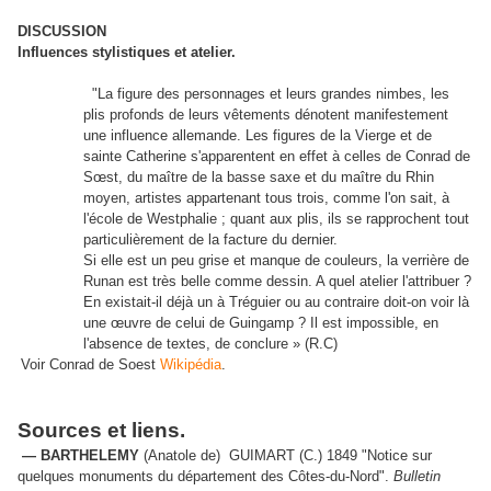
DISCUSSION
Influences stylistiques et atelier.
"La figure des personnages et leurs grandes nimbes, les
plis profonds de leurs vêtements dénotent manifestement
une influence allemande. Les figures de la Vierge et de
sainte Catherine s'apparentent en effet à celles de Conrad de
Sœst, du maître de la basse saxe et du maître du Rhin
moyen, artistes appartenant tous trois, comme l'on sait, à
l'école de Westphalie ; quant aux plis, ils se rapprochent tout
particulièrement de la facture du dernier.
Si elle est un peu grise et manque de couleurs, la verrière de
Runan est très belle comme dessin. A quel atelier l'attribuer ?
En existait-il déjà un à Tréguier ou au contraire doit-on voir là
une œuvre de celui de Guingamp ? Il est impossible, en
l'absence de textes, de conclure » (R.C)
Voir Conrad de Soest
Wikipédia
.
Sources et liens.
— BARTHELEMY
(Anatole de) GUIMART (C.)
1849 "
Notice sur
quelques monuments du département des Côtes-du-Nord".
Bulletin