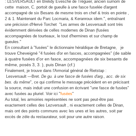
: LESVERSAULT en Brelidy Evesché de Tréguier, ancien surnom de
cette maison, C. portoit de gueulle à une fasce fuselée d'argent
accompagné de six Besans de mesme trois en chef & trois en pointe ,
",
2 & 1. Maintenant du Parc Locmaria, & Keranroux idem.
entraînant
une précision d'Hervé Torchet "Les armes de Lesversault sont très
évidemment dérivées de celles modernes de Dinan (fusées
accompagnées de tourteaux, le tout d'hermines et sur champ de
gueules."
En consultant à "fusées" le dictionnaire héraldique de Bretagne, je
(de sable
trouve
Cheveigné
"4 fusées d'or en fasces, accompagnées"
à quatre fusées d'or en fasce, accompagnées de six besants de
même, posés 3, 3. ), puis Dinan (cf.)
Finalement, je trouve dans l'Armorial général de Rietstap :
Lesversault —Bret.
De gu. à une fasce de fusées d'arg., acc. de six
bes. du même
", ce qui confirme le message précédent en en précisant
la source, mais induit une confusion en écrivant "une fasce de fusées"
avec fusées au pluriel. Voir ici "
fusées
"
Au total, les armoiries représentées ne sont pas peut-être pas
exactement celles des Lezversault , ni exactement celles de Dinan,
mais ont des points communs avec les unes et les autres, soit par
excès de zèle du restaurateur, soit pour une autre raison.