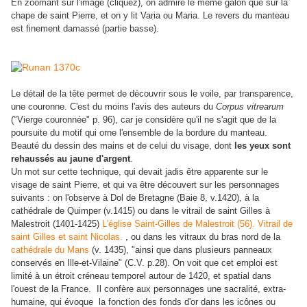
En zoomant sur l'image (cliquez), on admire le même galon que sur la
chape de saint Pierre, et on y lit Varia ou Maria. Le revers du manteau
est finement damassé (partie basse).
Le détail de la tête permet de découvrir sous le voile, par transparence,
une couronne. C'est du moins l'avis des auteurs du
Corpus vitrearum
("Vierge couronnée" p. 96), car je considère qu'il ne s'agit que de la
poursuite du motif qui orne l'ensemble de la bordure du manteau.
Beauté du dessin des mains et de celui du visage, dont
les yeux sont
rehaussés au jaune d'argent
.
Un mot sur cette technique, qui devait jadis être apparente sur le
visage de saint Pierre, et qui va être découvert sur les personnages
suivants : on l'observe à Dol de Bretagne (Baie 8, v.1420), à la
cathédrale de Quimper (v.1415) ou dans le vitrail de saint Gilles à
Malestroit (1401-1425)
L'église Saint-Gilles de Malestroit (56). Vitrail de
saint Gilles et saint Nicolas.
, ou dans les vitraux du bras nord de la
cathédrale du Mans
(v. 1435), "ainsi que dans plusieurs panneaux
conservés en Ille-et-Vilaine" (C.V. p.28). On voit que cet emploi est
limité à un étroit créneau temporel autour de 1420, et spatial dans
l'ouest de la France. Il confère aux personnages une sacralité, extra-
humaine, qui évoque la fonction des fonds d'or dans les icônes ou