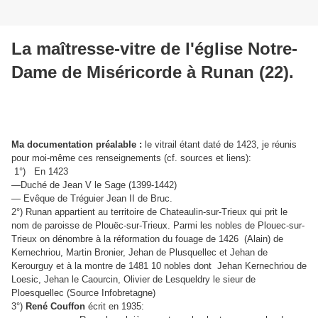
La maîtresse-vitre de l'église Notre-
Dame de Miséricorde à Runan (22).
Ma documentation préalable :
le vitrail étant daté de 1423, je réunis
pour moi-même ces renseignements (cf. sources et liens):
1°) En 1423
—Duché de Jean V le Sage (1399-1442)
— Evêque de Tréguier Jean II de Bruc.
2°) Runan appartient au territoire de Chateaulin-sur-Trieux qui prit le
nom de paroisse de Plouëc-sur-Trieux. Parmi les nobles de Plouec-sur-
Trieux on dénombre à la réformation du fouage de 1426 (Alain) de
Kernechriou, Martin Bronier, Jehan de Plusquellec et Jehan de
Kerourguy et
à la montre de 1481 10 nobles dont Jehan Kernechriou de
Loesic, Jehan le Caourcin, Olivier de Lesqueldry le sieur de
Ploesquellec (Source Infobretagne)
3°)
René Couffon
écrit en 1935: