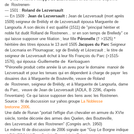
de Rostrenen-
— 1501 :
Roland de Lezversault
— En 1509 :
Jean de Lezversault :
Jean de Lezversault (mort après
1509) seigneur de Brélidy et de Lezversault épousa Marguerite de
Langourla. A son décès il est qualifié (1511) de "principal héritier et
noble fut dudit Rolland de Rostrenen... sr en son temps de Brelledy" ce
qui laisse supposer une filiation ; leur fille
Péronelle
(† >1525) *
héritière des titres épousa le 13 avril 1505
Jacques du Parc
Seigneur
de Locmaria en Ploumagoar; sgr de Brelidy et Lézerzault ; le titre de
seigneur de Lezversault échut à leur fils François du Parc (>1515-
1576), qui épousa
Guillemette de Kerloaguen
*Péronelle produit cette année là un aveu pour le domaine manoir de
Lezversault et pour les tenues qui en dépendent à charge de payer les
douaires dus à Marguerite de Bouteville, veuve de Roland
de Rostrenen, seigneur de Brélidy, et à Marguerite de Langourla, dame
du Parc, veuve de Jean de Lezversault (ADLA, B 2296, d'après
l'inventaire). Ce qui laisse supposer des liens avec les Rostrenen.
Source : fil de discussion sur yahoo.groupe
La Noblesse
bretonne.2006
.
Une dalle de Runan "portait
l'effigie d'un chevalier en armure du XVIe
siècle, tombe décorée des armes des Quelen, des Boutteville,
des Lezversault et des Rostrenen" (Congrés arch. 1950)
Le même fil de discussion de 2006 signale que "
Guy Le Borgne indique