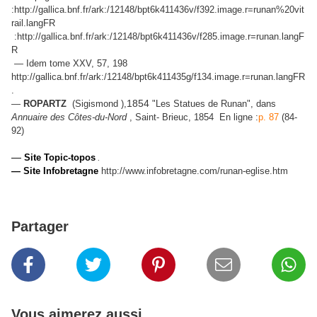
:http://gallica.bnf.fr/ark:/12148/bpt6k411436v/f392.image.r=runan%20vit
rail.langFR
:
http://gallica.bnf.fr/ark:/12148/bpt6k411436v/f285.image.r=runan.langF
R
— Idem tome XXV, 57, 198
http://gallica.bnf.fr/ark:/12148/bpt6k411435g/f134.image.r=runan.langFR
.
—
ROPARTZ
(Sigismond ),
1854
"Les Statues de Runan"
, dans
Annuaire des Côtes-du-Nord
, Saint- Brieuc, 1854
En ligne :
p. 87
(84-
92)
—
Site Topic-topos
.
— Site Infobretagne
http://www.infobretagne.com/runan-eglise.htm
Partager
Vous aimerez aussi