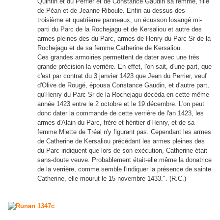
Quintin et du Perrier et de Constance Gaudin sa femme, fille
de Péan et de Jeanne Riboule. Enfin au dessus des
troisième et quatrième panneaux, un écusson losangé mi-
parti du Parc de la Rochejagu et de Kersaliou et autre des
armes pleines des du Parc, armes de Henry du Parc Sr de la
Rochejagu et de sa femme Catherine de Kersaliou.
Ces grandes armoiries permettent de dater avec une très
grande précision la verrière. En effet, l'on sait, d'une part, que
c'est par contrat du 3 janvier 1423 que Jean du Perrier, veuf
d'Olive de Rougé, épousa Constance Gaudin, et d'autre part,
qu'Henry du Parc Sr de la Rochejagu décéda en cette même
année 1423 entre le 2 octobre et le 19 décembre. L'on peut
donc dater la commande de cette verrière de l'an 1423, les
armes d'Alain du Parc, frère et héritier d'Henry, et de sa
femme Miette de Tréal n'y figurant pas. Cependant les armes
de Catherine de Kersaliou précédant les armes pleines des
du Parc indiquent que lors de son exécution, Catherine était
sans-doute veuve. Probablement était-elle même la donatrice
de la verrière, comme semble l'indiquer la présence de sainte
Catherine, elle mourut le 15 novembre 1433.". (R.C.)