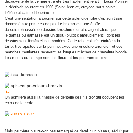
découverte de la verrière et a été très habilement refait" ! Louis Monnier
le décrivait pourtant en 1900 (Saint Jean et, croyons-nous sainte
Hélène et sainte Honorine...).
C'est une incitation à zoomer sur cette splendide robe d'or, son tissu
damassé aux pommes de pin. Le brocart est une étoffe
de soie rehaussée de dessins
brochés
d’or et d’argent alors que
le damas ou damassé est un tissu (plutôt d'ameublement) dont les
dessins sont
tissés
et non brodées. Cette robe est très cintrée à la
taille, très ajustée sur la poitrine, avec une encolure arrondie , et des
manches moulantes recevant les longues mèches de chevelure blonde.
Les motifs du tissage sont les fleurs et les pommes de pins.
ici.
On admirera aussi la finesse de dentelle des fils d'or qui occupent les
coins de la croix.
Mais peut-être n'aura-t-on pas remarqué ce détail : un oiseau, séduit par