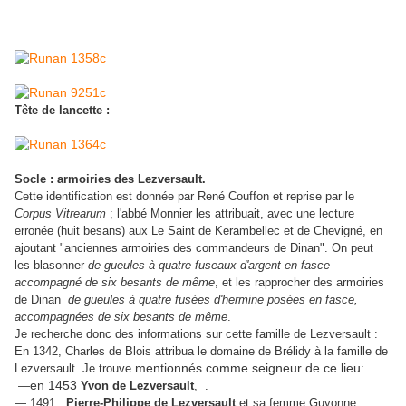
Tête de lancette :
Socle : armoiries des Lezversault.
Cette identification est donnée par René Couffon et reprise par le
Corpus Vitrearum
; l'abbé Monnier les attribuait, avec une lecture
erronée (huit besans) aux Le Saint de Kerambellec et de Chevigné, en
ajoutant "anciennes armoiries des commandeurs de Dinan". On peut
les blasonner
de gueules à quatre fuseaux d'argent en fasce
accompagné de six besants de même
, et les rapprocher des armoiries
de Dinan
d
e gueules à quatre fusées d'hermine posées en fasce,
accompagnées de six besants de même
.
Je recherche donc des informations sur cette famille de Lezversault :
En 1342, Charles de Blois attribua le domaine de Brélidy à la famille de
Lezversault. Je trouve
mentionnés comme seigneur de ce lieu
:
—
en 1453
Yvon de Lezversault
, .
— 1491 :
Pierre-Philippe de Lezversault
et sa femme Guyonne