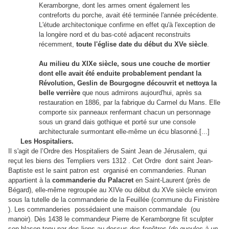
Keramborgne, dont les armes ornent également les
contreforts du porche, avait été terminée l'année précédente.
L'étude architectonique confirme en effet qu'à l'exception de
la longère nord et du bas-coté adjacent reconstruits
récemment,
toute l'église date du début du XVe siècle
.
Au milieu du XIXe siècle, sous une couche de mortier
dont elle avait été enduite probablement pendant la
Révolution, Geslin de Bourgogne découvrit et nettoya la
belle verrière
que nous admirons aujourd'hui, après sa
restauration en 1886, par la fabrique du Carmel du Mans. Elle
comporte six panneaux renfermant chacun un personnage
sous un grand dais gothique et porté sur une console
architecturale surmontant elle-même un écu blasonné.[...]
Les Hospitaliers.
Il s'agit de l’Ordre des Hospitaliers de Saint Jean de Jérusalem, qui
reçut les biens des Templiers vers 1312 . Cet Ordre dont saint Jean-
Baptiste est le saint patron est organisé en commanderies. Runan
appartient à la
commanderie du Palacret
en Saint-Laurent (près de
Bégard), elle-même regroupée au XIVe ou début du XVe siècle environ
sous la tutelle de la commanderie de la Feuillée (commune du Finistère
). Les commanderies possédaient une maison commandale (ou
manoir). Dès 1438 le commandeur Pierre de Keramborgne fit sculpter
son blason tenu par des lions au dessus des fenêtres (
de gueules à un