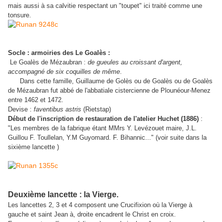
mais aussi à sa calvitie respectant un "toupet" ici traité comme une
tonsure.
Socle : armoiries des Le Goalès :
Le Goalès de Mézaubran :
de gueules au croissant d'argent,
accompagné de six coquilles de même
.
Dans cette famille, Guillaume de Golès ou de Goalès ou de Goalès
de Mézaubran fut abbé de l'abbatiale cistercienne de Plounéour-Menez
entre 1462 et 1472.
Devise :
faventibus astris
(Rietstap)
Début de l'inscription de restauration de l'atelier Huchet (1886)
:
"Les membres de la fabrique étant MMrs Y. Levézouet maire, J.L.
Guillou F. Toullelan, Y.M Guyomard. F. Bihannic..." (voir suite dans la
sixième lancette )
Deuxième lancette : la Vierge.
Les lancettes 2, 3 et 4 composent une Crucifixion où la Vierge à
gauche et saint Jean à, droite encadrent le Christ en croix.