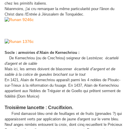
chez les primitifs italiens.
Néanmoins, j'ai cru remarquer la même particularité pour l'ânon du
Christ dans
l'Entrée à Jérusalem
de Tonquédec.
Socle : armoiries d'Alain de Kernechriou :
De Kernechriou (ou de Crec'hriou) seigneur de Lestrézec
écartelé
d'argent et de sable
Mais ici, les armes doivent de blasonner
écartelé d'argent et de
sable
à la cotice de gueules brochant sur le tout
En 1421, Alain de Kernechriou apparaît parmi les 4 nobles de Plouëc-
sur-Trieux à la réformation du fouage. En 1437, Alain de Kernechriou
appartient aux Nobles de Tréguier et de Goello qui prêtent serment de
fidélité (Dom Morice)
Troisième lancette : Crucifixion.
Fond damassé bleu orné de feuillages et de fruits (grenades ?) qui
apparaissent verts par application de jaune d'argent sur le verre bleu.
Neuf anges nimbés entourent la croix, dont cinq recueillent le Précieux