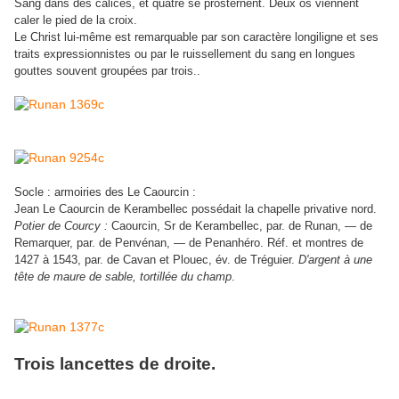
Sang dans des calices, et quatre se prosternent. Deux os viennent
caler le pied de la croix.
Le Christ lui-même est remarquable par son caractère longiligne et ses
traits expressionnistes ou par le ruissellement du sang en longues
gouttes souvent groupées par trois..
Socle : armoiries des Le Caourcin :
Jean Le Caourcin de Kerambellec possédait la chapelle privative nord.
Potier de Courcy :
Caourcin, Sr de Kerambellec, par. de Runan, — de
Remarquer, par. de Penvénan, — de Penanhéro.
Réf. et montres de
1427 à 1543, par. de Cavan et Plouec, év. de Tréguier.
D'argent à une
tête de maure de sable, tortillée du champ
.
Trois lancettes de droite.