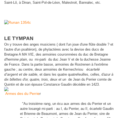
Saint-Lô, à Dinan, Saint-Pol-de-Léon, Malestroit, Bannalec, etc.
LE TYMPAN
On y trouve des anges musiciens ( dont l'un joue d'une flûte double ? et
l'autre d'un psaltéron), de phylactères avec la devise des ducs de
Bretagne A MA VIE, des armoiries
couronnées
du duc de Bretagne
d'hermine plain
, ou mi-parti du duc Jean V et de la duchesse Jeanne
de France. Dans la partie basse, armoiries de Rostrenen à l'extrême
gauche ; au centre, deux armoiries de
Kernechriou
écartelé
d'argent et de sable,
et dans les quatre quatrefeuilles, celles, d
'azur à
dix billettes d'or, quatre, trois, deux et un
de Jean du Perrier comte de
Quintin et de son épouse Constance Gaudin décédée en 1423.
Armes des du Perrie
r
"Au troisième rang, un écu aux armes des du Perrier et un
autre losangé mi-parti : au I, du Perrier, au II, écartelé Gaudin
et Brienne de Beaumont, armes de Jean du Perrier, sire de