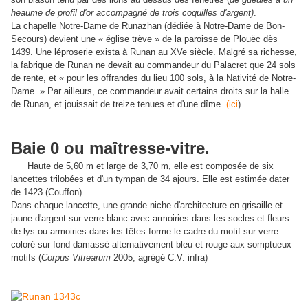
heaume de profil d'or accompagné de trois coquilles d'argent)
.
La chapelle Notre-Dame de Runazhan (dédiée à Notre-Dame de Bon-
Secours) devient une « église trève » de la paroisse de Plouëc dès
1439. Une léproserie exista à Runan au XVe siècle. Malgré sa richesse,
la fabrique de Runan ne devait au commandeur du Palacret que 24 sols
de rente, et « pour les offrandes du lieu 100 sols, à la Nativité de Notre-
Dame. » Par ailleurs, ce commandeur avait certains droits sur la halle
de Runan, et jouissait de treize tenues et d'une dîme.
(ici
)
Baie 0 ou maîtresse-vitre.
Haute de 5,60 m et large de 3,70 m, elle est composée de six
lancettes trilobées et d'un tympan de 34 ajours. Elle est estimée dater
de 1423 (Couffon).
Dans chaque lancette, une grande niche d'architecture en grisaille et
jaune d'argent sur verre blanc avec armoiries dans les socles et fleurs
de lys ou armoiries dans les têtes forme le cadre du motif sur verre
coloré sur fond damassé alternativement bleu et rouge aux somptueux
motifs (
Corpus Vitrearum
2005, agrégé C.V. infra)