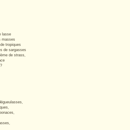
e lasse
es masses
 de tropiques
es de sargasses
dème de strass,
ace
 ?
dégueulasses,
ques,
 bonaces,
asses,