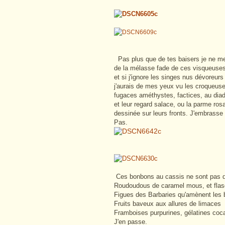
Pas plus que de tes baisers je ne m
de la mélasse fade de ces visqueus
et si j'ignore les singes nus dévoreurs
j'aurais de mes yeux vu les croqueus
fugaces améthystes, factices, au dia
et leur regard salace, ou la parme ros
dessinée sur leurs fronts. J'embrasse
Pas.
Ces bonbons au cassis ne sont pas 
Roudoudous de caramel mous, et flas
Figues des Barbaries qu'amènent les
Fruits baveux aux allures de limaces
Framboises purpurines, gélatines coc
J'en passe.