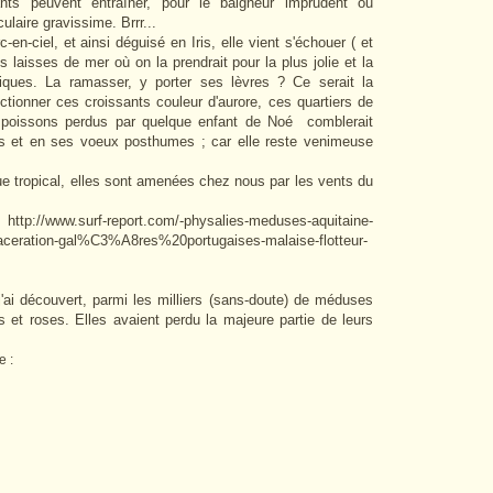
ants peuvent entraîner, pour le baigneur imprudent ou
laire gravissime. Brrr...
en-ciel, et ainsi déguisé en Iris, elle vient s'échouer ( et
s laisses de mer où on la prendrait pour la plus jolie et la
tiques. La ramasser, y porter ses lèvres ? Ce serait la
tionner ces croissants couleur d'aurore, ces quartiers de
s poissons perdus par quelque enfant de Noé comblerait
s et en ses voeux posthumes ; car elle reste venimeuse
e tropical, elles sont amenées chez nous par les vents du
ww.surf-report.com/-physalies-meduses-aquitaine-
ceration-gal%C3%A8res%20portugaises-malaise-flotteur-
'ai découvert, parmi les milliers (sans-doute) de méduses
et roses. Elles avaient perdu la majeure partie de leurs
e :