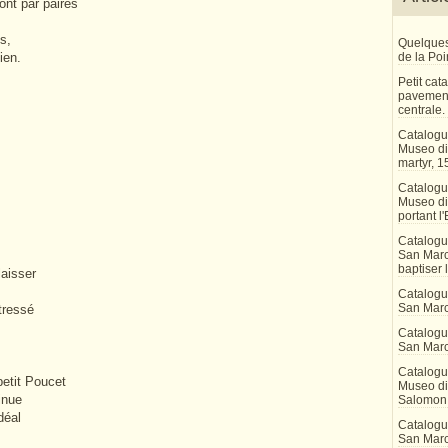
ont par paires
s,
Quelques
ien.
de la Po
Petit ca
pavement
centrale.
Catalogu
Museo di 
martyr, 1
Catalogu
Museo di
portant l'
Catalogu
San Marco
baptiser 
laisser
Catalogu
San Marc
tressé
Catalogu
San Marc
Catalogu
etit Poucet
Museo di 
tinue
Salomon
déal
Catalogu
San Marco