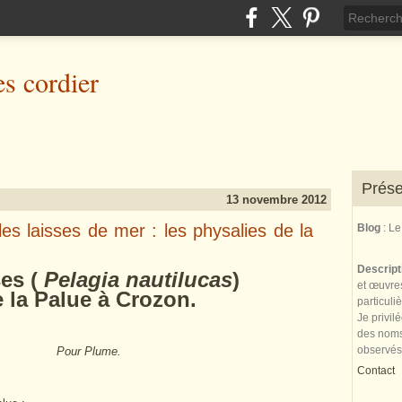
es cordier
Prése
13 novembre 2012
es laisses de mer : les physalies de la
Blog
: L
Descrip
es (
Pelagia nautilucas
)
et œuvres
a Palue à Crozon.
particuli
Je privil
des noms 
observés
Pour Plume.
Contact