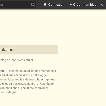
Connexion
+
Créer mon blog
ntation
e blog de jean-yves cordier
tion
: 1) Une étude détaillée des monuments
 artistiques et culturels, en Bretagne
èrement, par le biais de mes photographies.
égie les vitraux et la statuaire. 2) Une étude
de papillons et libellules (Zoonymie)
 en Bretagne.