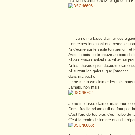
Le 13 novembre 2012, plage de La Pa
Je ne me lasse d'aimer des algues
L'entrelacs lancinant que berce le jusa
Ni d'écrire sur le sable ton prénom et 
Avec le bois flotté trouvé au bord de l
Ni des craves enivrés le cri et les pr
Ni les choses qu'on découvre ramenée
Ni surtout les galets, que j'amasse
dans ma poche,
Je ne me lasse d'aimer les talismans 
Jamais, non mais.
Je ne me lasse d'aimer mais mon coe
Dans fragile prison qu'il ne faut pas br
C'est l'arc de tes bras c'est l'orbe de 
C'est la ronde de ton rire quand il rép