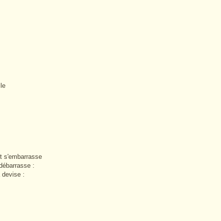
le
nt s'embarrasse
débarrasse :
 devise :