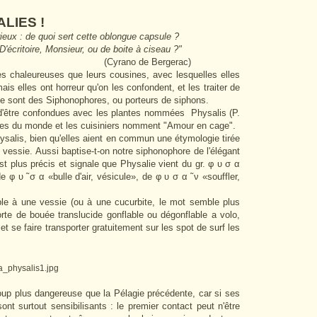
IES !
ieux : de quoi sert cette oblongue capsule ?
, ou de boite à ciseau ?"
de Bergerac)
s chaleureuses que leurs cousines, avec lesquelles elles
 elles ont horreur qu'on les confondent, et les traiter de
e sont des Siphonophores, ou porteurs de siphons.
d'être confondues avec les plantes nommées Physalis (P.
mes du monde et les cuisiniers nomment "Amour en cage".
salis, bien qu'elles aient en commun une étymologie tirée
t vessie. Aussi baptise-t-on notre siphonophore de l'élégant
 plus précis et signale que Physalie vient du gr. φ υ σ α
. de φ υ ̃ σ α «bulle d'air, vésicule», de φ υ σ α ̃ ν «souffler,
le à une vessie (ou à une cucurbite, le mot semble plus
te de bouée translucide gonflable ou dégonflable a volo,
t se faire transporter gratuitement sur les spot de surf les
lia_physalis1.jpg
up plus dangereuse que la Pélagie précédente, car si ses
sont surtout sensibilisants : le premier contact peut n'être