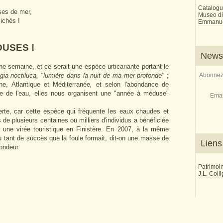
Catalogu
sses de mer,
Museo di 
lichés !
Emmanue
ES !
Newsl
 semaine, et ce serait une espèce urticariante portant le
gia noctiluca, "lumière dans la nuit de ma mer profonde"
;
Abonnez-
e, Atlantique et Méditerranée
,
et selon l'abondance de
ure de l'eau, elles nous organisent une "année à méduse"
Emai
te, car cette espèce qui fréquente les eaux chaudes et
de plusieurs centaines ou milliers d'individus a bénéficiée
une virée touristique en Finistère. En 2007, à la même
eu tant de succès que la foule formait, dit-on une masse de
Liens
fondeur.
Patrimoi
J.L. Coll