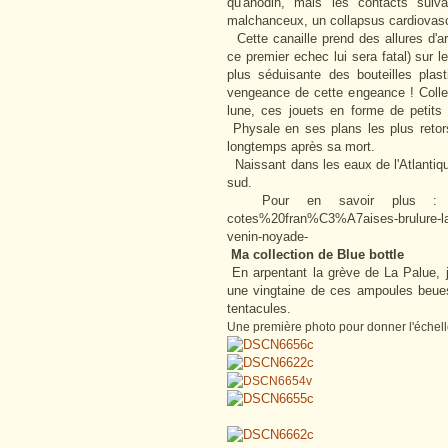
qu'anodin, mais les contacts suiv
malchanceux, un collapsus cardiovascu
Cette canaille prend des allures d'arc-
ce premier echec lui sera fatal) sur le
plus séduisante des bouteilles plas
vengeance de cette engeance ! Collec
lune, ces jouets en forme de petit
Physale en ses plans les plus retor
longtemps après sa mort.
Naissant dans les eaux de l'Atlantiqu
sud.
Pour en savoir plus : http://w
cotes%20fran%C3%A7aises-brulure-la
venin-noyade-
Ma collection de Blue bottle
En arpentant la grève de La Palue, j
une vingtaine de ces ampoules beues 
tentacules.
Une première photo pour donner l'échell