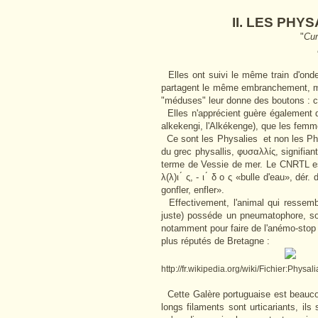
II. LES PHYSAL
"
Cur
D'écritoire, Monsieur
(Cyrano 
Elles ont suivi le même train d'onde
partagent le même embranchement, mais
"méduses" leur donne des boutons : c
Elles n'apprécient guère également 
alkekengi, l'Alkékenge), que les fem
Ce sont les Physalies et non les Phy
du grec physallis,
φυσαλλίς, signifian
terme de Vessie de mer. Le CNRTL est
λ(λ)ι ́ ς, - ι ́ δ ο ς «bulle d'eau», dér
gonfler, enfler».
Effectivement, l'animal qui ressemb
juste) posséde un pneumatophore, sor
notamment pour faire de l'anémo-stop e
plus réputés de Bretagne :
http://fr.wikipedia.org/wiki/Fichier:Physa
Cette Galère portuguaise est beauco
longs filaments sont urticariants, ils 