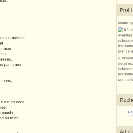
lue :
Profil
Name :
j
 sous-marines
nt
le mien
'eau,
À Propo
ouesses,
détail es
s par la mer
richesses
les donne
prends le
marins,
Rech
ur est en cage
iser,
ta bouche,
ond au mien.
Artic