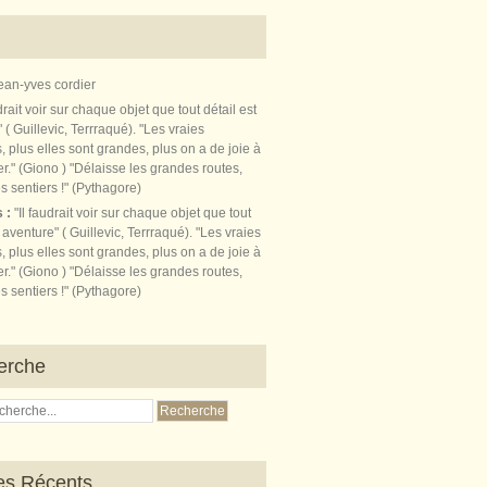
ean-yves cordier
s :
"Il faudrait voir sur chaque objet que tout
t aventure" ( Guillevic, Terrraqué). "Les vraies
, plus elles sont grandes, plus on a de joie à
r." (Giono ) "Délaisse les grandes routes,
s sentiers !" (Pythagore)
erche
les Récents