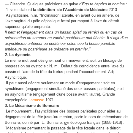
— Clitandre. Quelques précisions en guise d'
Ego te baptizo in nomine :
1. voici d'abord
la définition de l'Académie de Médecine
2013.
Asynclitisme, n.m. "Inclinaison latérale, en avant ou en arrière, de
l’axe sagittal du pôle céphalique fœtal par rapport à l’axe du détroit
supérieur qu’elle emprunte.
Il permet l’engagement dans un bassin aplati ou rétréci ou en cas de
présentation du sommet en variété postérieure mal fléchie. Il s’agit d’un
asynclitisme antérieur ou postérieur selon que la bosse pariétale
antérieure ou postérieure se présente en premier."
2.
La dystocie.
Le même mot peut désigner, soit un mouvement, soit un blocage de
progression ou dystocie :
N. m. Défaut de coïncidence entre l'axe du
bassin et l'axe de la tête du fœtus pendant l'accouchement. Adj.
Asynclitique.
Il peut aussi décrire seulement un mode d'engagement : soit en
synclitisme (engagement simultané des deux bosses pariètales), soit
en asynclitisme (engagement d'une bosse avant l'autre). Grande
encyclopédie
Larousse
1971.
3. Le
Mécanisme de Bonnaire
Le mouvement , l'asynclitisme des bosses pariétales pour aider au
dégagement de la tête jusqu'au menton, porte le nom de mécanisme de
Bonnaire, donné par
E. Bonnaire, gynécologue français (1858-1918) :
"Mécanisme permettant le passage de la tête fœtale dans le détroit