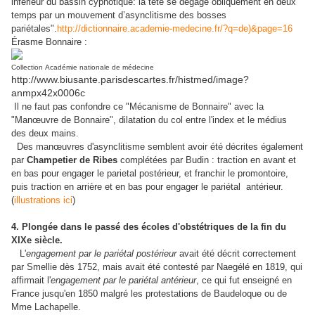
inférieur du bassin cyphotique: la tête se dégage obliquement en deux
temps par un mouvement d’asynclitisme des bosses
pariétales".
http://dictionnaire.academie-medecine.fr/?q=de)&page=16
Érasme Bonnaire :
Collection Académie nationale de médecine
http://www.biusante.parisdescartes.fr/histmed/image?
anmpx42x0006c
Il ne faut pas confondre ce "Mécanisme de Bonnaire" avec la
"Manœuvre de Bonnaire", dilatation du col entre l'index et le médius
des deux mains.
Des manœuvres d'asynclitisme semblent avoir été décrites également
par
Champetier de Ribes
complétées par Budin : traction en avant et
en bas pour engager le parietal postérieur, et franchir le promontoire,
puis traction en arrière et en bas pour engager le pariétal antérieur.
(
illustrations ici
)
4. Plongée dans le passé des écoles d'obstétriques de la fin du
XIXe siècle.
L'
engagement par le pariétal postérieur
avait été décrit correctement
par Smellie dès 1752, mais avait été contesté par Naegélé en 1819, qui
affirmait l'
engagement par le pariétal antérieur
, ce qui fut enseigné en
France jusqu'en 1850 malgré les protestations de Baudeloque ou de
Mme Lachapelle.