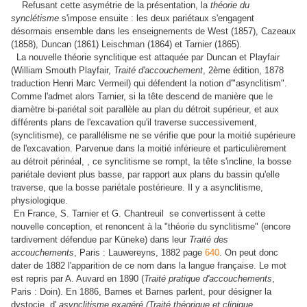
Refusant cette asymétrie de la présentation, la
théorie du
synclétisme
s'impose ensuite : les deux pariétaux s'engagent
désormais ensemble dans les enseignements de West (1857), Cazeaux
(1858), Duncan (1861) Leischman (1864) et Tarnier (1865).
La nouvelle théorie synclitique est attaquée par
Duncan et Playfair
(William Smouth Playfair,
Traité d'accouchement
, 2ème édition, 1878
traduction Henri Marc Vermeil) qui défendent la notion d'"asynclitism".
Comme l'admet alors Tarnier, si la tête descend de manière que le
diamètre bi-pariétal soit parallèle au plan du détroit supérieur, et aux
différents plans de l'excavation qu'il traverse successivement,
(synclitisme), ce parallélisme ne se vérifie que pour la moitié supérieure
de l'excavation. Parvenue dans la moitié inférieure et particulièrement
au détroit périnéal, , ce synclitisme se rompt, la tête s'incline, la bosse
pariétale devient plus basse, par rapport aux plans du bassin qu'elle
traverse, que la bosse pariétale postérieure. Il y a asynclitisme,
physiologique.
En France, S. Tarnier et G. Chantreuil se convertissent à cette
nouvelle conception, et renoncent à la "théorie du synclitisme" (encore
tardivement défendue par Küneke) dans leur
Traité des
accouchements
, Paris : Lauwereyns, 1882 page
640
. On peut donc
dater de 1882 l'apparition de ce nom dans la langue française. Le mot
est repris par A. Auvard en 1890 (
Traité pratique d'accouchements
,
Paris : Doin). En 1886, Barnes et Barnes parlent, pour désigner la
dystocie, d'
asynclitisme exagéré (Traité théorique et clinique