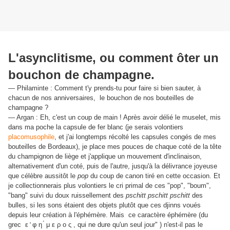
L'asynclitisme, ou comment ôter un
bouchon de champagne.
— Philaminte : Comment t'y prends-tu pour faire si bien sauter, à
chacun de nos anniversaires, le bouchon de nos bouteilles de
champagne ?
— Argan : Eh, c'est un coup de main ! Après avoir délié le muselet, mis
dans ma poche la capsule de fer blanc (je serais volontiers
placomusophile
, et j'ai longtemps récolté les capsules congés de mes
bouteilles de Bordeaux), je place mes pouces de chaque coté de la tête
du champignon de liège et j'applique un mouvement d'inclinaison,
alternativement d'un coté, puis de l'autre, jusqu'à la délivrance joyeuse
que célèbre aussitôt le
pop
du coup de canon tiré en cette occasion. Et
je collectionnerais plus volontiers le cri primal de ces "pop", "boum",
"bang" suivi du doux ruissellement des
pschitt pschitt pschitt
des
bulles, si les sons étaient des objets plutôt que ces djinns voués
depuis leur création à l'éphémère. Mais ce caractère éphémère (du
grec ε ̓ φ η ́ μ ε ρ ο ς , qui ne dure qu'un seul jour" ) n'est-il pas le