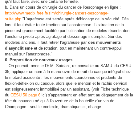
qu'il faut faire, avec une certaine fermeté.
b. Dans un cours de chirurgie du cancer de l'œsophage en ligne :
http://www.medix.free.fr/sim/chirurgie-cancers-oesophage-
suite.php
"L’agrafeuse est serrée après déblocage de la sécurité. Dès
lors, il faut éviter toute traction sur l’anastomose.
L’extraction de la
pince est grandement facilitée par l’utilisation de modèles récents dont
l’enclume pivote après agrafage et desserrage incomplet.
Sur des
modèles anciens, il faut retirer l’agrafeuse
par des mouvements
d’asynclitisme
et de rotation, tout en maintenant un contre-appui
manuel sur l’anastomose.".
6. Proposition de nouveaux usages.
On pourrait, avec le Dr M. Saïdani, responsable au SAMU du CESU
35, appliquer ce nom à la manœuvre de retrait du casque intégral chez
le motard accidenté : les mouvements coordonnés et prudents de
flexion-déflexion du casque, alors que le menton et le rachis cervical
est soigneusement immobilisé par un assistant, (voir Fiche technique
du
CESU 50 page 6
ici) s'apparentent en effet tant au dégagement de la
tête du nouveau-né qu' à l'ouverture de la bouteille d'un vin de
Champagne ; seul le contexte, dramatique ici, change.