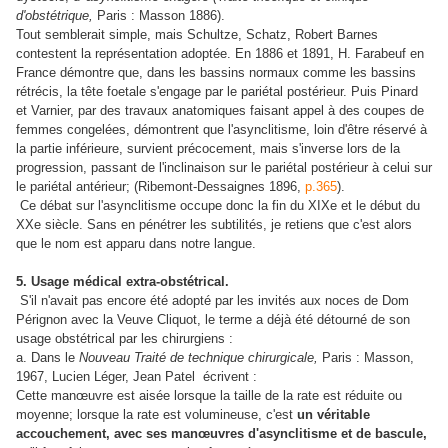
d'obstétrique,
Paris : Masson 1886).
Tout semblerait simple, mais
Schultze, Schatz, Robert Barnes
contestent la représentation adoptée. En 1886 et 1891, H. Farabeuf en
France démontre que, dans les bassins normaux comme les bassins
rétrécis, la tête foetale s'engage par le pariétal postérieur. Puis
Pinard
et Varnier, par des travaux anatomiques faisant appel à des coupes de
femmes congelées,
démontrent que l'asynclitisme, loin d'être réservé à
la partie inférieure, survient précocement, mais s'inverse lors de la
progression, passant de l'inclinaison sur le pariétal postérieur à celui sur
le pariétal antérieur; (Ribemont-Dessaignes 1896,
p.365
).
Ce débat sur l'asynclitisme occupe donc la fin du XIXe et le début du
XXe siècle. Sans en pénétrer les subtilités, je retiens que c'est alors
que le nom est apparu dans notre langue.
5. Usage médical extra-obstétrical.
S'il n'avait pas encore été adopté par les invités aux noces de Dom
Pérignon avec la Veuve Cliquot, le terme a déjà été détourné de son
usage obstétrical par les chirurgiens :
a. Dans le
Nouveau Traité de technique chirurgicale,
Paris : Masson,
1967, Lucien Léger, ‎Jean Patel écrivent :
Cette manœuvre est aisée lorsque la taille de la rate est réduite ou
moyenne; lorsque la rate est volumineuse, c'est
un véritable
accouchement, avec ses manœuvres d'asynclitisme et de bascule,