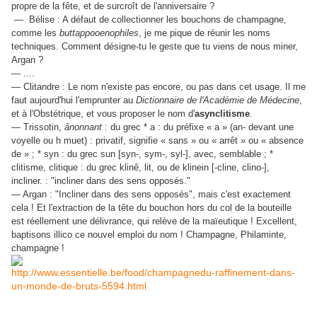
propre de la fête, et de surcroît de l'anniversaire ?
— Bélise : A défaut de collectionner les bouchons de champagne,
comme les
buttappooenophiles
, je me pique de réunir les noms
techniques. Comment désigne-tu le geste que tu viens de nous miner,
Argan ?
— ....
— Clitandre : Le nom n'existe pas encore, ou pas dans cet usage. Il me
faut aujourd'hui l'emprunter au
Dictionnaire de l'Académie de Médecine
,
et à l'Obstétrique, et vous proposer le nom d'
asynclitisme
.
— Trissotin,
ânonnant
: du grec * a : du préfixe « a » (an- devant une
voyelle ou h muet) : privatif, signifie « sans » ou « arrêt » ou « absence
de » ; * syn : du grec sun [syn-, sym-, syl-], avec, semblable ; *
clitisme, clitique : du grec klinê, lit, ou de klinein [-cline, clino-],
incliner. : "incliner dans des sens opposés."
— Argan : "Incliner dans des sens opposés", mais c'est exactement
cela ! Et l'extraction de la tête du bouchon hors du col de la bouteille
est réellement une délivrance, qui relève de la maïeutique ! Excellent,
baptisons illico ce nouvel emploi du nom ! Champagne, Philaminte,
champagne !
http://www.essentielle.be/food/champagnedu-raffinement-dans-
un-monde-de-bruts-5594.html