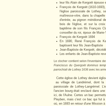
leur fils Alain de Kergoët épouse 
François de Kergoët (1610-1693),
l'église paroissiale de Lothey, 
maîtresse-vitre, dans la chapell
d'entrée, au pignon méridional de
bois de l'église, et sur la croi
baptême de son fils François Cla
conseiller du roi, époux de Marie
François de Kergoët 1694
En 1690, René François de Ke
baptisent leur fils Jean-Baptiste
Jean-Baptiste de Kergoët, décédé 
Les enfants de Jean-Baptiste reve
Le clocher contient selon l'inventaire d
Franciscus du Quergoët dominus tempora
parrochiali de Lothey 1636
avec les armo
Cette église de Lothey devient églis
au village de Landrémel, dont la ch
paroissiale de Lothey-Langrémel. 
l'ancien bourg était enclavé dans une
ici, de l'Aulne. Certes un bac permett
Pleyben, mais c'est ce bac qui fut à l'
où, en 1693 en retour d'une Mission à