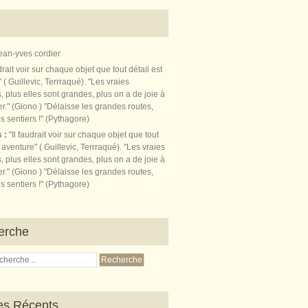
ean-yves cordier
s :
"Il faudrait voir sur chaque objet que tout
t aventure" ( Guillevic, Terrraqué). "Les vraies
, plus elles sont grandes, plus on a de joie à
r." (Giono ) "Délaisse les grandes routes,
s sentiers !" (Pythagore)
erche
les Récents