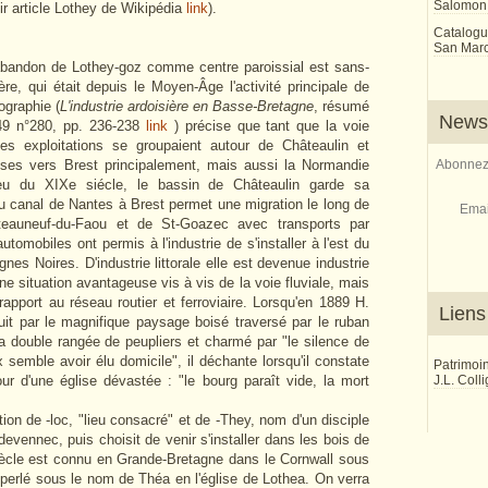
Salomon
ir article Lothey de Wikipédia
link
).
Catalogu
San Marco
bandon de Lothey-goz comme centre paroissial est sans-
ière, qui était depuis le Moyen-Âge l'activité principale de
graphie (
L'industrie ardoisière en Basse-Bretagne
, résumé
Newsl
49 n°280, pp. 236-238
link
) précise que tant que la voie
 les exploitations se groupaient autour de Châteaulin et
oises vers Brest principalement, mais aussi la Normandie
Abonnez-
ieu du XIXe siécle, le bassin de Châteaulin garde sa
u canal de Nantes à Brest permet une migration le long de
Emai
âteauneuf-du-Faou et de St-Goazec avec transports par
tomobiles ont permis à l'industrie de s'installer à l'est du
es Noires. D'industrie littorale elle est devenue industrie
e situation avantageuse vis à vis de la voie fluviale, mais
rapport au réseau routier et ferroviaire. Lorsqu'en 1889 H.
Liens
éduit par le magnifique paysage boisé traversé par le ruban
sa double rangée de peupliers et charmé par "le silence de
 semble avoir élu domicile", il déchante lorsqu'il constate
Patrimoi
our d'une église dévastée : "le bourg paraît vide, la mort
J.L. Coll
on de -loc, "lieu consacré" et de -They, nom d'un disciple
evennec, puis choisit de venir s'installer dans les bois de
iècle est connu en Grande-Bretagne dans le Cornwall sous
perlé sous le nom de Théa en l'église de Lothea. On verra