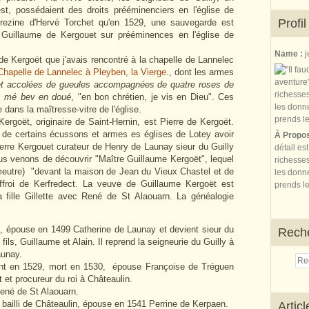
st, possédaient des droits prééminenciers en l'église de
Profil
urezine d'Hervé Torchet qu'en 1529, une sauvegarde est
 Guillaume de Kergouet sur prééminences en l'église de
Name :
j
e Kergoët que j'avais rencontré à la chapelle de Lannelec
 Chapelle de Lannelec à Pleyben, la Vierge.
, dont les armes
et accolées de gueules accompagnées de quatre roses de
, mé bev en doué
, "en bon chrétien, je vis en Dieu". Ces
dans la maîtresse-vitre de l'église.
rgoët, originaire de Saint-Hernin, est Pierre de Kergoët.
 de certains écussons et armes es églises de Lotey avoir
À Propo
erre Kergouet curateur de Henry de Launay sieur du Guilly
détail es
s venons de découvrir "Maître Guillaume Kergoët", lequel
richesses
 meutre) "devant la maison de Jean du Vieux Chastel et de
les donne
froi de Kerfredect. La veuve de Guillaume Kergoët est
prends le
 fille Gillette avec René de St Alaouarn. La généalogie
2, épouse en 1499 Catherine de Launay et devient sieur du
Rech
fils, Guillaume et Alain. Il reprend la seigneurie du Guilly à
aunay.
vant en 1529, mort en 1530, épouse Françoise de Tréguen
t et procureur du roi à Châteaulin.
René de St Alaouarn.
 bailli de Châteaulin, épouse en 1541 Perrine de Kerpaen.
Artic