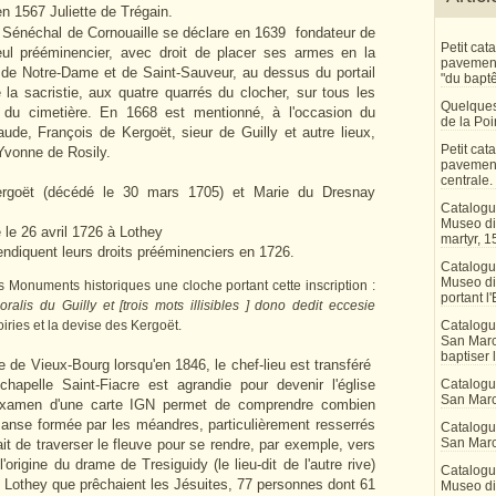
en 1567 Juliette de Trégain.
 Sénéchal de Cornouaille se déclare en 1639
fondateur de
Petit ca
seul prééminencier, avec droit de placer ses armes en la
pavement 
e de Notre-Dame et de Saint-Sauveur, au dessus du portail
"du bapt
 la sacristie, aux quatre quarrés du clocher, sur tous les
Quelques
x du cimetière.
En 1668 est mentionné, à l'occasion du
de la Po
ude, François de Kergoët, sieur de Guilly et autre lieux,
Petit ca
-Yvonne de Rosily.
pavement
centrale.
rgoët (décédé le 30 mars 1705) et Marie du Dresnay
Catalogu
Museo di 
le 26 avril 1726 à Lothey
martyr, 1
ndiquent leurs droits prééminenciers en 1726.
Catalogu
Museo di
es Monuments historiques une cloche portant cette inscription :
portant l'
lis du Guilly et [trois mots illisibles ] dono dedit eccesie
iries et la devise des Kergoët.
Catalogu
San Marco
baptiser 
e de Vieux-Bourg lorsqu'en 1846, le chef-lieu est transféré
apelle Saint-Fiacre est agrandie pour devenir l'église
Catalogu
San Marc
L'examen d'une carte IGN permet de comprendre combien
 anse formée par les méandres, particulièrement resserrés
Catalogu
San Marc
ait de traverser le fleuve pour se rendre, par exemple, vers
origine du drame de Tresiguidy (le lieu-dit de l'autre rive)
Catalogu
 Lothey que prêchaient les Jésuites, 77 personnes dont 61
Museo di 