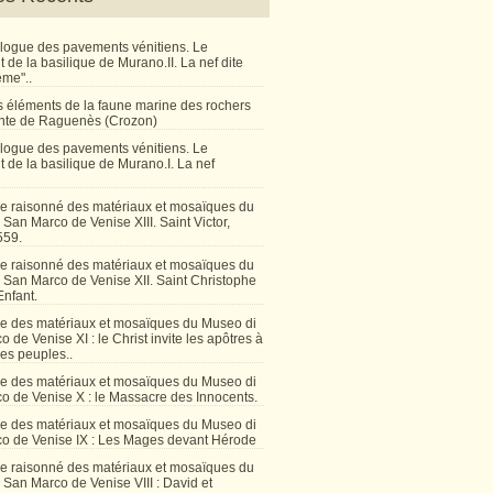
talogue des pavements vénitiens. Le
de la basilique de Murano.II. La nef dite
ême"..
 éléments de la faune marine des rochers
inte de Raguenès (Crozon)
talogue des pavements vénitiens. Le
 de la basilique de Murano.I. La nef
e raisonné des matériaux et mosaïques du
San Marco de Venise XIII. Saint Victor,
559.
e raisonné des matériaux et mosaïques du
 San Marco de Venise XII. Saint Christophe
Enfant.
e des matériaux et mosaïques du Museo di
 de Venise XI : le Christ invite les apôtres à
les peuples..
e des matériaux et mosaïques du Museo di
o de Venise X : le Massacre des Innocents.
e des matériaux et mosaïques du Museo di
o de Venise IX : Les Mages devant Hérode
e raisonné des matériaux et mosaïques du
San Marco de Venise VIII : David et