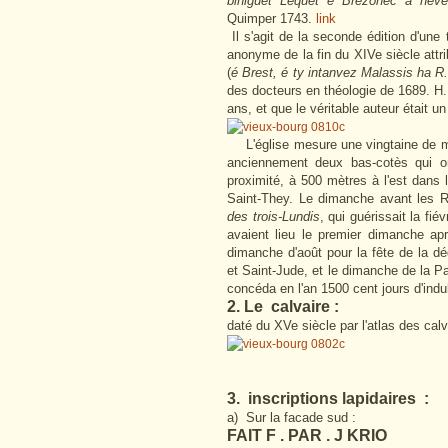
biniguet Lequet e Brezonec a neve
Quimper 1743.
link
Il s'agit de la seconde édition d'une 
anonyme de la fin du XIVe siècle att
(
é Brest, é ty intanvez Malassis ha R.
des docteurs en théologie de 1689. H.
ans, et que le véritable auteur était 
L'église mesure une vingtaine de m
anciennement deux bas-cotès qui o
proximité, à 500 mètres à l'est dans 
Saint-They. Le dimanche avant les R
des trois-Lundis
, qui guérissait la fi
avaient lieu le premier dimanche apr
dimanche d'août pour la fête de la 
et Saint-Jude, et le dimanche de la P
concéda en l'an 1500 cent jours d'indu
2. Le calvaire :
daté du XVe siècle par l'atlas des calv
3. inscriptions lapidaires :
a) Sur la facade sud :
FAIT F . PAR . J KRIO