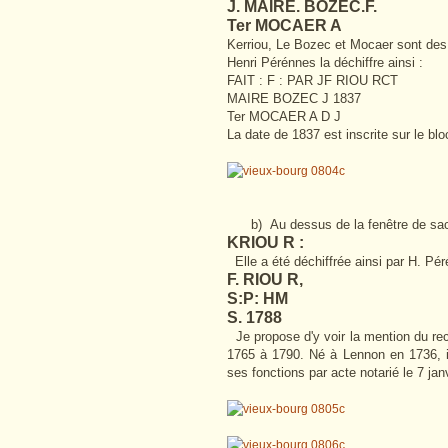
J. MAIRE. BOZEC.F.
Ter MOCAER A
Kerriou, Le Bozec et Mocaer sont des
Henri Pérénnes la déchiffre ainsi :
FAIT : F : PAR JF RIOU RCT
MAIRE BOZEC J 1837
Ter MOCAER A D J
La date de 1837 est inscrite sur le bloc
b) Au dessus de la fenêtre de sacris
KRIOU R :
Elle a été déchiffrée ainsi par H. Pér
F. RIOU R,
S:P: HM
S. 1788
Je propose d'y voir la mention du re
1765 à 1790. Né à Lennon en 1736, i
ses fonctions par acte notarié le 7 jan