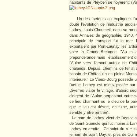
habitants de Pleyben se noyèrent; (Vo
Un des facteurs qui expliquent l'a
doute l'évolution de l'industrie ardois
Lothey. Louis Chaumeil, dans sa mono
dans Annales de géographie, 1940, 
principale de transport fut la mer,
exportaient par Port-Launay les ard
voire la Grande-Bretagne. "Au mil
prépondérance mais l'établissement d
l'Aulne vers l'amont autour de Ch
chalands. Depuis, chemins de fer at au
bassin de Châteaulin en pleine Montagn
intérieure." Le Vieux-Bourg possède un
l'actuel Lothey est mieux placée par 
Diverres visite le village, d'abord s
d'argent de l'Aulne serpentant entre 
ce lieu charmant où le dieu de la paix
que le lieu est désert, en ruine, aut
semble y être rentrée".
Le nom de Lothey vient de l'associati
de Saint Guénolé qui fut moine à Land
Lothey en ermite . Ce saint du VIe s
le nom de Saint Day, et près de Quim