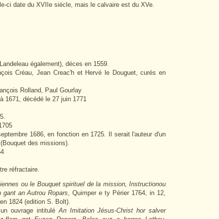
lle-ci date du XVIIe siécle, mais le calvaire est du XVe.
 Landeleau également), déces en 1559.
çois Créau, Jean Creac'h et Hervé le Douguet, curés en
rançois Rolland, Paul Gourlay
à 1671, décédé le 27 juin 1771
5.
 1705
ptembre 1686, en fonction en 1725. Il serait l'auteur d'un
(Bouquet des missions).
64
re réfractaire.
iennes ou le Bouquet spirituel de la mission, Instructionou
n gant an Autrou Ropars
, Quimper e ty Périer 1764, in 12,
'en 1824 (edition S. Bolt).
n ouvrage intitulé
An Imitation Jésus-Christ hor salver