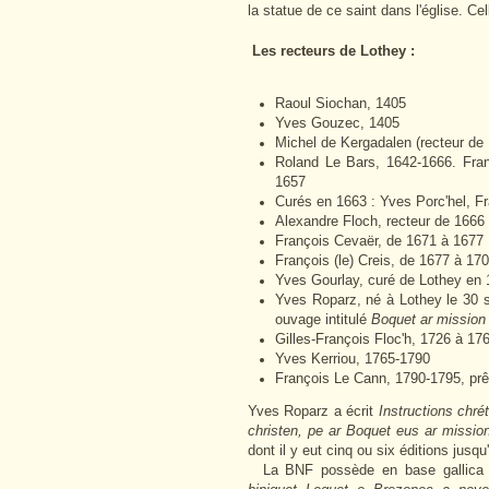
la statue de ce saint dans l'église. Ce
Les recteurs de Lothey :
Raoul Siochan, 1405
Yves Gouzec, 1405
Michel de Kergadalen (recteur de
Roland Le Bars, 1642-1666. Fran
1657
Curés en 1663 : Yves Porc'hel, F
Alexandre Floch, recteur de 1666 
François Cevaër, de 1671 à 1677
François (le) Creis, de 1677 à 170
Yves Gourlay, curé de Lothey en
Yves Roparz, né à Lothey le 30 se
ouvage intitulé
Boquet ar mission
Gilles-François Floc'h, 1726 à 17
Yves Kerriou, 1765-1790
François Le Cann, 1790-1795, prêt
Yves Roparz a écrit
Instructions chrét
christen, pe ar Boquet eus ar missio
dont il y eut cinq ou six éditions jusqu
La BNF possède en base gallica u