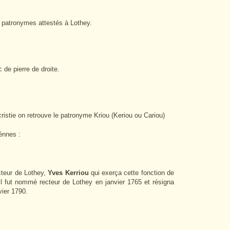
 patronymes attestés à Lothey.
 de pierre de droite.
tie on retrouve le patronyme Kriou (Keriou ou Cariou)
énnes :
cteur de Lothey,
Yves Kerriou
qui exerça cette fonction de
l fut nommé recteur de Lothey en janvier 1765 et résigna
vier 1790.