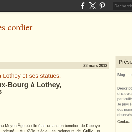
es cordier
Prése
28 mars 2012
à Lothey et ses statues.
Blog
: L
-Bourg à Lothey,
Descrip
s
et œuvres
particuli
Je privil
des noms 
observés
Contact
oyen-Âge où elle était un ancien bénéfice de l'abbaye
 prieuré. Au XVIe siècle, les seigneurs de Guilly, un