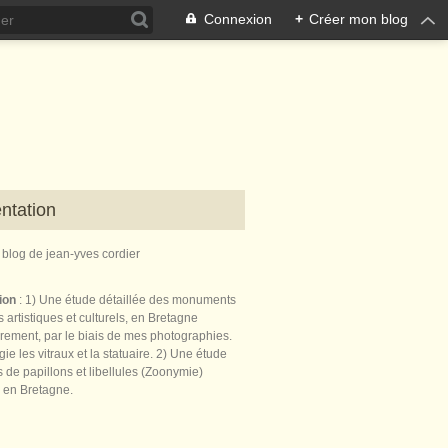
Connexion
+
Créer mon blog
ntation
e blog de jean-yves cordier
tion
: 1) Une étude détaillée des monuments
 artistiques et culturels, en Bretagne
èrement, par le biais de mes photographies.
égie les vitraux et la statuaire. 2) Une étude
de papillons et libellules (Zoonymie)
 en Bretagne.