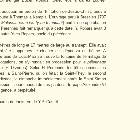
z-flam gat Euzen Roparz, Belec euz a barres Lothey,
traduction en breton de l'Imitation de Jésus-Christ, oeuvre
ribuée à Thomas a Kempis. L'ouvrage paru à Brest en 1707
 Malassis vis à vis ty an Intendant
) porte une approbation
 Pérennès fait remarquer qu'à cette date, Y. Ropars avait 3
un autre Yves Ropars, oncle du précédent.
ètres de long et 17 mètres de large au transept. Elle avait
nt été supprimés.Le clocher est dépourvu de flèche. A
le bois de Coat-Mao se trouve la fontaine de l'ermitage de
ogations, on s'y rendait en procession pour le
pélerinage
évre (H. Diverres). Selon H. Pérennès, les fêtes paroissiales
ès la Saint-Pierre, où on fêtait la Saint-They, le second
dédicace, le dimanche immédiatement après la Saint-Simon
assion : pour chacun de ces pardons, le pape Alexandre VI
lgence, à perpétuité.
aires du Finistère de Y.P. Castel.