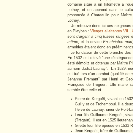
domaine situé à un kilomètre à l'oue
Lothey, et on apprend dans le cult
prononcée à Chateaulin pour Maître
Lothey.
Je retrouve donc ici ces seigneurs d
en Pleyben :
Vierges allaitantes VII :
sont
d'argent à cinq fusées rangées 
même
, et l
a devise
En christen mad
armoiries étaient donc en prééminence 
Le fondateur de cette branche des Ke
En 1502 est relevé "une réintégrande
ésté démoliz et obtenue par Maître Pi
au nom dudict Launay". En 1529, nou
est tué lors d'un combat (qualifié de
Jehanne Fremant" par Henri et Geof
Françoise de Tréguen. Elle marie sa
semble être celle-ci:
Pierre de Kergoët, vivant en 150
Guilly et de Trohemboul. Il a deux 
Hervé de Launay, sieur de Port-L
Leur fils Guillaume Kergoët, vi
(Trégaïn). Il est en 1525 lieutenan
Gilette leur fille épouse en 1533 
Jean Kergoët, frère de Guillaume,