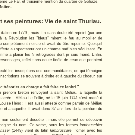
ième Le Par, et troisième mention du quartier de Gohazé.
Motten.
et ses peintures: Vie de saint Thuriau.
italien en 1779 ; mais il a sans-doute été repeint (par une
à la Révolution les "bleus" mirent le feu au mobilier de
ée complètement noircie et avait du être repeinte. Quoiqu'il
 offerte au spectateur ont un charme naïf bien séduisant. En
mme à plaisir les N rétrogrades dont je suis friand. Enfin,
rsonnages, reflet sans-doute fidèle de ceux que portaient
ecté les inscriptions des commanditaires, ce qui témoigne
 inscriptions se trouvent à droite et à gauche du choeur, sur
c trésorier en charge a fait faire ce lanbri."
 prénom breton renvoyant à saint Méliau, à laquelle la
acrée. Méliau Le Fellic, né le 15 juin 1741 s'est marié à
 Louise Héno ; il est aussi attesté comme parrain de Méliau
ie et Jacquette. Il avait donc 37 ans lors de la peinture du
et non seulement désuète ; mais elle permet de découvrir
 l'origine du nom. Ce verbe, sous les formes
lambruschier
risser
(1449) vient du latin
lambruscare
, "orner avec les