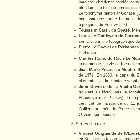
paroisse chrétienne fondée dans la
étendue ; ce fut une paroisse alo
Le toponyme breton ar Gohazé (C
peut voir une forme bretonne 
toponymie de Pontivy
link
).
Toussaint Carel, du Goazé
. Mê
Louis Le Guidevais de Cocone
son Dictionnaire topographique d
Pierre Le Goevel de Perhannes
Perhanne.
Charles Robic du Roch Le Mote
la commune, suivie de l'actuelle
Jean-Marie Picard du Moulin
. 
de 1471. En 1860, le canal du B
plus fortes, et la minoterie se vi
Julie Oliviero de la Vieille-Ou
trouvent au Nord, vers la font
Houssaye (sur Pontivy). Le top
certificat de naissance du 11 
Guillemette, née de Pierre pier
Oliviero son épouse.
2. Stalles de droite
Vincent Guiguende de K/Lodet
en Ker- par un K dont le jambage e