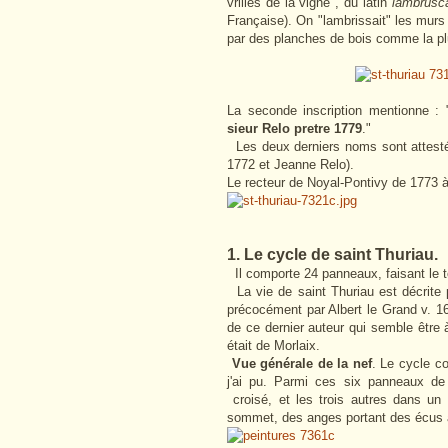
vrilles de la vigne", du latin
lambrusc
Française). On "lambrissait" les murs
par des planches de bois comme la pl
La seconde inscription mentionne : 
sieur Relo pretre 1779
."
Les deux derniers noms sont attestés
1772 et Jeanne Relo).
Le recteur de Noyal-Pontivy de 1773 à
1. Le cycle de saint Thuriau.
Il comporte 24 panneaux, faisant le t
La vie de saint Thuriau est décrite
précocément par Albert le Grand v. 
de ce dernier auteur qui semble être à
était de Morlaix.
Vue générale de la nef
. Le cycle c
j'ai pu. Parmi ces six panneaux de
croisé, et les trois autres dans un
sommet, des anges portant des écus al