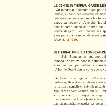
LE JENNE St-THURIAU GARDE LE
On remarque le costume que porte le 
Isidore, et donc des cultivateurs aisé
redingote ou veste longue à boutons d
autres panneaux) et d'une
chemise bl
dont la partie basse est serrée par
boucle dargent. C'est, d'après les 
sans particularité régionale avant le m
St THURIAU PRIE AU TOMBEAU DE
Saint Samson, l'un des sept saint
tombeau se trouve dans la cathédrale 
et est reconnu, par tradition, comme 
Albert le Grand donne cette scène co
"
Ne faisant encore que sortir d'enfanc
terriennes, élevant son esprit aux Célestes
la maison paternelle en habit déguisé. & s
sépulchre de saint Samson, auquel il ren
son tombeau : Ce qu'ayant remarqué u
innocence et piété de ce jeune enfant, il
une sienne métairie garder ses brebis ;