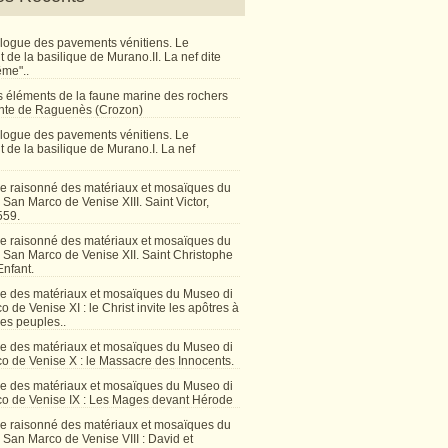
talogue des pavements vénitiens. Le
de la basilique de Murano.II. La nef dite
ême"..
 éléments de la faune marine des rochers
inte de Raguenès (Crozon)
talogue des pavements vénitiens. Le
 de la basilique de Murano.I. La nef
e raisonné des matériaux et mosaïques du
San Marco de Venise XIII. Saint Victor,
559.
e raisonné des matériaux et mosaïques du
 San Marco de Venise XII. Saint Christophe
Enfant.
e des matériaux et mosaïques du Museo di
 de Venise XI : le Christ invite les apôtres à
les peuples..
e des matériaux et mosaïques du Museo di
o de Venise X : le Massacre des Innocents.
e des matériaux et mosaïques du Museo di
o de Venise IX : Les Mages devant Hérode
e raisonné des matériaux et mosaïques du
San Marco de Venise VIII : David et