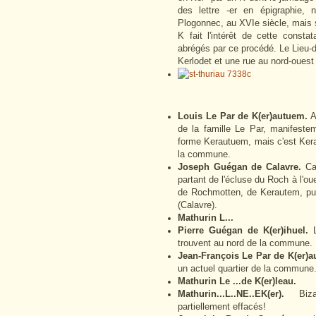
des lettre -er en épigraphie
Plogonnec, au XVIe siècle, mais s
K fait l'intérêt de cette const
abrégés par ce procédé. Le Lieu-d
Kerlodet et une rue au nord-ouest
Louis Le Par de K(er)autuem.
A
de la famille Le Par, manifeste
forme Kerautuem, mais c'est Kera
la commune.
Joseph Guégan de Calavre.
Ca
partant de l'écluse du Roch à l'ou
de Rochmotten, de Kerautem, pui
(Calavre).
Mathurin L...
Pierre Guégan de K(er)ihuel.
L
trouvent au nord de la commune.
Jean-François Le Par de K(er)a
un actuel quartier de la commune
Mathurin Le ...de K(er)leau.
Mathurin...L..NE..EK(er).
Biz
partiellement effacés!