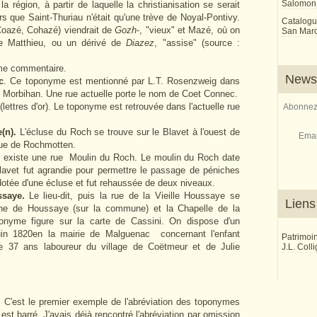
Salomon
 région, à partir de laquelle la christianisation se serait
rs que Saint-Thuriau n'était qu'une trève de Noyal-Pontivy.
Catalogu
oazé, Cohazé) viendrait de
Gozh
-, "vieux" et Mazé, où on
San Marco
de Matthieu, ou un dérivé de
Diazez
, "assise" (source :
me commentaire.
Newsl
c
. Ce toponyme est mentionné par L.T. Rosenzweig dans
u Morbihan. Une rue actuelle porte le nom de Coet Connec.
(lettres d'or). Le toponyme est retrouvée dans l'actuelle rue
Abonnez-
(n).
L'écluse du Roch se trouve sur le Blavet à l'ouest de
Emai
 rue de Rochmotten.
Il existe une rue Moulin du Roch. Le moulin du Roch date
lavet fut agrandie pour permettre le passage de péniches
t dotée d'une écluse et fut rehaussée de deux niveaux.
ssaye.
Le lieu-dit, puis la rue de la Vieille Houssaye se
Liens
aine de Houssaye (sur la commune) et la Chapelle de la
onyme figure sur la carte de Cassini. On dispose d'un
juin 1820en la mairie de Malguenac concernant l'enfant
Patrimoi
re 37 ans laboureur du village de Coëtmeur et de Julie
J.L. Coll
.
C'est le premier exemple de l'abréviation des toponymes
st barré. J'avais déjà rencontré l'abréviation par omission