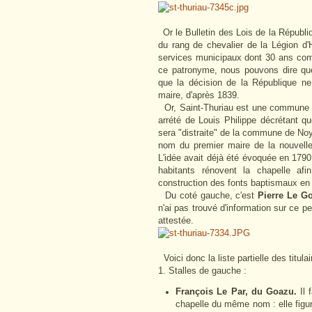
Or le Bulletin des Lois de la Républi
du rang de chevalier de la Légion d
services municipaux dont 30 ans comm
ce patronyme, nous pouvons dire que
que la décision de la République ne
maire, d'après 1839.
Or, Saint-Thuriau est une commune a
arrété de Louis Philippe décrétant qu
sera "distraite" de la commune de Noy
nom du premier maire de la nouvelle
L'idée avait déjà été évoquée en 1790
habitants rénovent la chapelle afin
construction des fonts baptismaux en 
Du coté gauche, c'est
Pierre Le G
n'ai pas trouvé d'information sur ce 
attestée.
Voici donc la liste partielle des titula
1. Stalles de gauche :
François Le Par, du Goazu.
Il
chapelle du même nom : elle figu