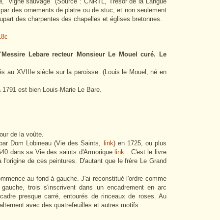
a
, "vigne sauvage" (Source : CNRTL, Trésor de la Langue
 par des ornements de platre ou de stuc, et non seulement
upart des charpentes des chapelles et églises bretonnes.
"
Messire Lebare recteur Monsieur Le Mouel curé. Le
 au XVIIIe siècle sur la paroisse. (Louis le Mouel, né en
 1791 est bien Louis-Marie Le Bare.
our de la voûte.
 par Dom Lobineau (Vie des Saints,
link
) en 1725, ou plus
1640 dans sa Vie des saints d'Armorique
link
. C'est le livre
 l'origine de ces peintures. D'autant que le frère Le Grand
ommence au fond à gauche. J'ai reconstitué l'ordre comme
 gauche, trois s'inscrivent dans un encadrement en arc
 cadre presque carré, entourés de rinceaux de roses. Au
ternent avec des quatrefeuilles et autres motifs.