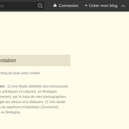
Connexion
+
Créer mon blog
ntation
e blog de jean-yves cordier
tion
: 1) Une étude détaillée des monuments
 artistiques et culturels, en Bretagne
èrement, par le biais de mes photographies.
égie les vitraux et la statuaire. 2) Une étude
de papillons et libellules (Zoonymie)
 en Bretagne.