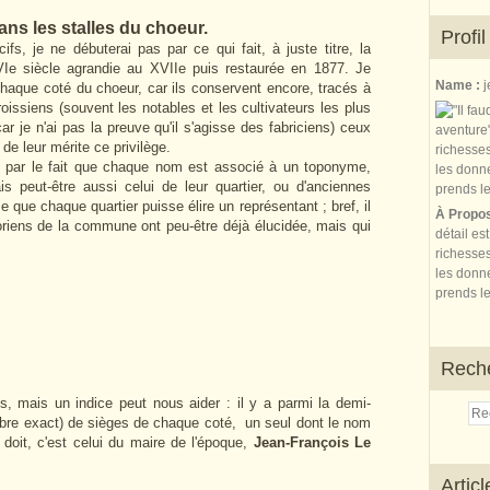
ans les stalles du choeur.
Profil
ifs, je ne débuterai pas par ce qui fait, à juste titre, la
VIe siècle agrandie au XVIIe puis restaurée en 1877. Je
Name :
j
haque coté du choeur, car ils conservent encore, tracés à
oissiens (souvent les notables et les cultivateurs les plus
ar je n'ai pas la preuve qu'il s'agisse des fabriciens) ceux
de leur mérite ce privilège.
é par le fait que chaque nom est associé à un toponyme,
is peut-être aussi celui de leur quartier, ou d'anciennes
e que chaque quartier puisse élire un représentant ; bref, il
À Propo
oriens de la commune ont peu-être déjà élucidée, mais qui
détail es
richesses
les donne
prends le
Rech
, mais un indice peut nous aider : il y a parmi la demi-
mbre exact) de sièges de chaque coté, un seul dont le nom
é doit, c'est celui du maire de l'époque,
Jean-François Le
Artic