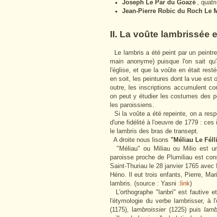
Joseph Le Par du Goazé
, quatr
Jean-Pierre Robic du Roch Le 
II. La voûte lambrissée 
Le lambris a été peint par un peintre 
main anonyme) puisque l'on sait qu'
l'église, et que la voûte en était rest
en soit, les peintures dont la vue est
outre, les inscriptions accumulent co
on peut y étudier les costumes des pe
les paroissiens.
Si la voûte a été repeinte, on a resp
d'une fidélité à l'oeuvre de 1779 : ces
le lambris des bras de transept.
A droite nous lisons
"Méliau Le Félli
"Méliau" ou Miliau ou Milio est un
paroisse proche de Plumiliau est cons
Saint-Thuriau le 28 janvier 1765 avec
Héno. Il eut trois enfants, Pierre, Mar
lambris. (source : Yasni :
link
)
L'orthographe "lanbri" est fautive 
l'étymologie du verbe lambrisser, à
(1175), l
ambroissier
(1225) puis
lamb