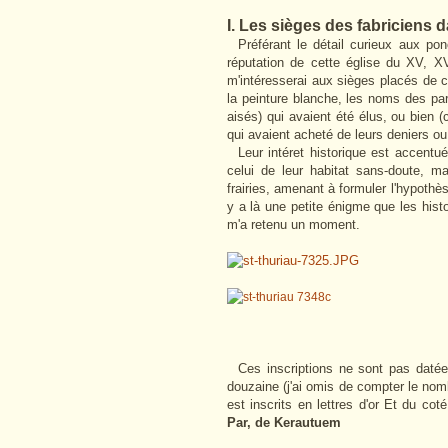
I. Les sièges des fabriciens d
Préférant le détail curieux aux ponc
réputation de cette église du XV, X
m'intéresserai aux sièges placés de c
la peinture blanche, les noms des par
aisés) qui avaient été élus, ou bien (c
qui avaient acheté de leurs deniers ou 
Leur intéret historique est accentu
celui de leur habitat sans-doute, ma
frairies, amenant à formuler l'hypothès
y a là une petite énigme que les hist
m'a retenu un moment.
Ces inscriptions ne sont pas datées
douzaine (j'ai omis de compter le no
est inscrits en lettres d'or Et du cot
Par, de Kerautuem