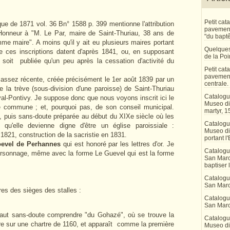
Petit ca
que de 1871 vol. 36 Bn° 1588 p. 399 mentionne l'attribution
pavement 
'Honneur à "M. Le Par, maire de Saint-Thuriau, 38 ans de
"du bapt
e maire". A moins qu'il y ait eu plusieurs maires portant
Quelques
 ces inscriptions datent d'après 1841, ou, en supposant
de la Po
 soit publiée qu'un peu après la cessation d'activité du
Petit ca
pavement
ssez récente, créée précisément le 1er août 1839 par un
centrale.
e la trève (sous-division d'une paroisse) de Saint-Thuriau
Catalogu
al-Pontivy. Je suppose donc que nous voyons inscrit ici le
Museo di 
 commune ; et, pourquoi pas, de son conseil municipal.
martyr, 1
, puis sans-doute préparée au début du XIXe siècle où les
Catalogu
 qu'elle devienne digne d'être un église paroissiale :
Museo di
1821, construction de la sacristie en 1831.
portant l'
oevel de Perhannes
qui est honoré par les lettres d'or. Je
Catalogu
personnage, même avec la forme Le Guevel qui est la forme
San Marco
baptiser 
Catalogu
San Marc
ires des sièges des stalles :
Catalogu
San Marc
 faut sans-doute comprendre "du Gohazé", où se trouve la
Catalogu
re sur une chartre de 1160, et apparaît comme la première
Museo di 