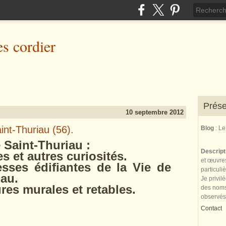
es cordier
Prése
10 septembre 2012
aint-Thuriau (56).
Blog
: L
int-Thuriau :
Descrip
 autres curiosités.
et œuvres
sses édifiantes de la Vie de
particuli
iau.
Je privil
s murales et retables.
des noms 
observés
Contact