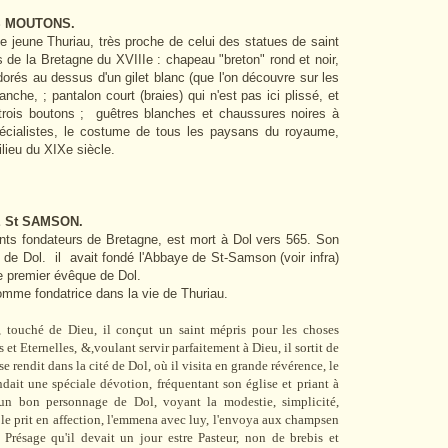
S MOUTONS.
jeune Thuriau, très proche de celui des statues de saint
s de la Bretagne du XVIIIe : chapeau "breton" rond et noir,
orés au dessus d'un gilet blanc (que l'on découvre sur les
anche,
; pantalon court (braies) qui n'est pas ici plissé, et
 trois boutons ; guêtres blanches et chaussures noires à
spécialistes, le costume de tous les paysans du royaume,
ilieu du XIXe siècle.
 St SAMSON.
s fondateurs de Bretagne, est mort à Dol vers 565. Son
de Dol. il avait fondé l'Abbaye de St-Samson (voir infra)
le premier évêque de Dol.
mme fondatrice dans la vie de Thuriau.
e, touché de Dieu, il conçut un saint mépris pour les choses
 et Eternelles, &,voulant servir parfaitement à Dieu, il sortit de
e rendit dans la cité de Dol, où il visita en grande révérence, le
dait une spéciale dévotion, fréquentant son église et priant à
n bon personnage de Dol, voyant la modestie, simplicité,
 le prit en affection, l'emmena avec luy, l'envoya aux champsen
 Présage qu'il devait un jour estre Pasteur, non de brebis et