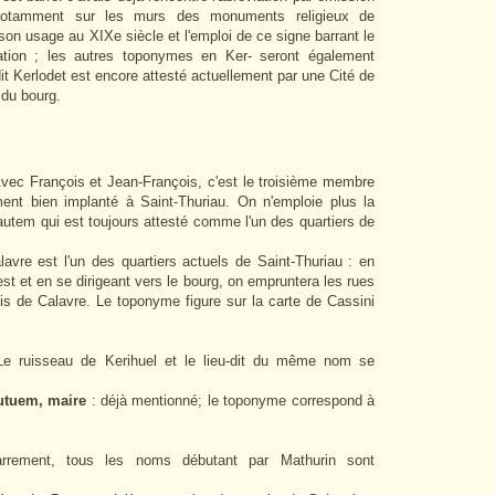
, notamment sur les murs des monuments religieux de
on usage au XIXe siècle et l'emploi de ce signe barrant le
atation ; les autres toponymes en Ker- seront également
it Kerlodet est encore attesté actuellement par une Cité de
 du bourg.
vec François et Jean-François, c'est le troisième membre
ment bien implanté à Saint-Thuriau. On n'emploie plus la
utem qui est toujours attesté comme l'un des quartiers de
lavre est l'un des quartiers actuels de Saint-Thuriau : en
est et en se dirigeant vers le bourg, on empruntera les rues
s de Calavre. Le toponyme figure sur la carte de Cassini
e ruisseau de Kerihuel et le lieu-dit du même nom se
utuem, maire
: déjà mentionné; le toponyme correspond à
.
arrement, tous les noms débutant par Mathurin sont