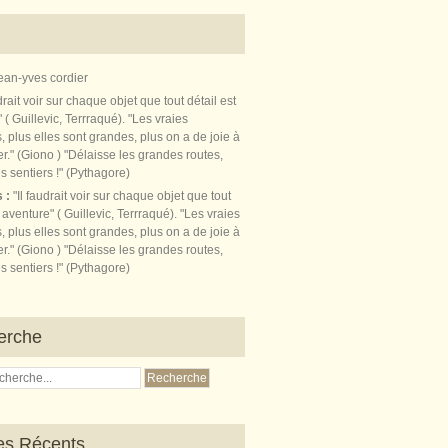
ean-yves cordier
s :
"Il faudrait voir sur chaque objet que tout
t aventure" ( Guillevic, Terrraqué). "Les vraies
, plus elles sont grandes, plus on a de joie à
r." (Giono ) "Délaisse les grandes routes,
s sentiers !" (Pythagore)
erche
les Récents