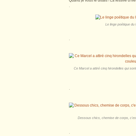
Quand je vous le disais ! La lessive d'hie
.
Le linge poétique du 
.
Ce Marcel a attiré cinq hirondelles qui son
.
Dessous chics, chemise de corps, c'est t
.