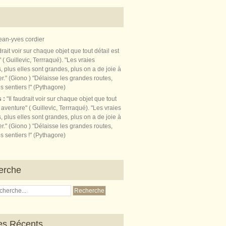
ean-yves cordier
s :
"Il faudrait voir sur chaque objet que tout
t aventure" ( Guillevic, Terrraqué). "Les vraies
, plus elles sont grandes, plus on a de joie à
r." (Giono ) "Délaisse les grandes routes,
s sentiers !" (Pythagore)
erche
les Récents