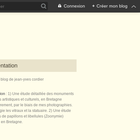
Connexion
+
Créer mon blog
ntation
e blog de jean-yves cordier
tion
: 1) Une étude détaillée des monuments
 artistiques et culturels, en Bretagne
èrement, par le biais de mes photographies.
égie les vitraux et la statuaire. 2) Une étude
de papillons et libellules (Zoonymie)
 en Bretagne.