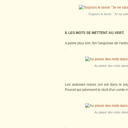
Toujours le lavoir. "Je ne sai
.
II. LES MOTS SE METTENT AU VERT.
A peine plus loin, fini l'angoisse de l'ar
.
Au plaisir des mots dans
.
Les ardoises noires (on est dans le pay
Poucet qui jalonnent le récit d'un conte i
.
Au plaisir des mots dans
.