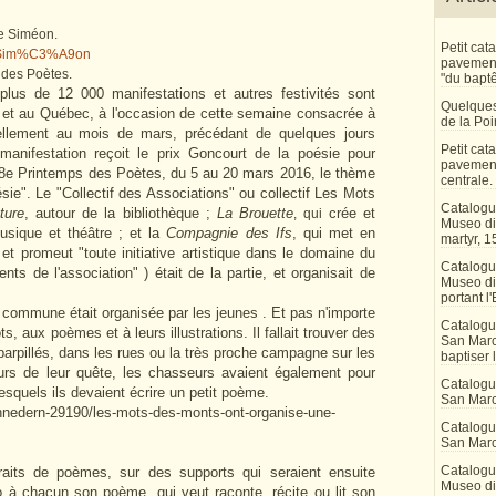
re Siméon.
Petit ca
rre_Sim%C3%A9on
pavement 
s des Poètes.
"du bapt
lus de 12 000 manifestations et autres festivités sont
Quelques
 et au Québec, à l'occasion de cette semaine consacrée à
de la Po
tuellement au mois de mars, précédant de quelques jours
Petit ca
 manifestation reçoit le prix Goncourt de la poésie pour
pavement
 18e Printemps des Poètes, du 5 au 20 mars 2016, le thème
centrale.
ie". Le "Collectif des Associations" ou collectif Les Mots
Catalogu
ture
, autour de la bibliothèque ;
La Brouette
crée et
, qui
Museo di 
sique et théâtre ; et la
Compagnie des Ifs
, qui met en
martyr, 1
t promeut "toute initiative artistique dans le domaine du
Catalogu
nts de l'association"
) était de la partie, et organisait de
Museo di
portant l'
commune était organisée par les jeunes . Et pas n'importe
Catalogu
s, aux poèmes et à leurs illustrations. Il fallait trouver des
San Marco
pillés, dans les rues ou la très proche campagne sur les
baptiser 
urs de leur quête, les chasseurs avaient également pour
Catalogu
lesquels ils devaient écrire un petit poème.
San Marc
annedern-29190/les-mots-des-monts-ont-organise-une-
Catalogu
San Marc
Catalogu
aits de poèmes, sur des supports qui seraient ensuite
Museo di 
o à chacun son poème, qui veut raconte, récite ou lit son