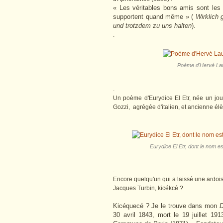
« Les véritables bons amis sont les
supportent quand même » (
Wirklich 
und trotzdem zu uns halten
).
.
Poème d'Hervé Lauw
.
Un poème d'Eurydice El Etr, née un jou
Gozzi, agrégée d'italien, et ancienne élè
Eurydice El Etr, dont le nom es
.
Encore quelqu'un qui a laissé une ardoise.
Jacques Turbin, kicékcé ?
Kicéquecé ? Je le trouve dans mon
D
30 avril 1843, mort le 19 juillet 191