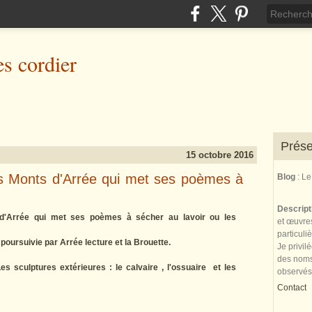
es cordier
Prése
15 octobre 2016
es Monts d'Arrée qui met ses poèmes à
Blog
: L
Descrip
'Arrée qui met ses poèmes à sécher au lavoir ou les
et œuvres
particuli
 poursuivie par Arrée lecture et la Brouette.
Je privil
des noms 
es sculptures extérieures : le calvaire , l'ossuaire et les
observés
Contact