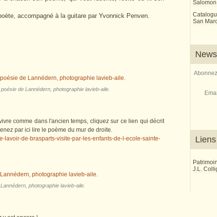
Salomon
Catalogu
poète, accompagné à la guitare par Yvonnick Penven.
San Marco
Newsl
Abonnez-
à poésie de Lannédern, photographie lavieb-aile.
Emai
r vivre comme dans l'ancien temps, cliquez sur ce lien qui décrit
enez par ici lire le poème du mur de droite.
Liens
-le-lavoir-de-brasparts-visite-par-les-enfants-de-l-ecole-sainte-
Patrimoi
J.L. Coll
 Lannédern, photographie lavieb-aile.