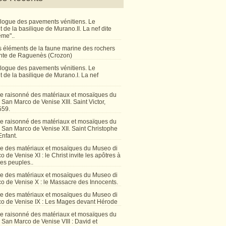
talogue des pavements vénitiens. Le
de la basilique de Murano.II. La nef dite
ême"..
 éléments de la faune marine des rochers
inte de Raguenès (Crozon)
talogue des pavements vénitiens. Le
 de la basilique de Murano.I. La nef
e raisonné des matériaux et mosaïques du
San Marco de Venise XIII. Saint Victor,
559.
e raisonné des matériaux et mosaïques du
 San Marco de Venise XII. Saint Christophe
Enfant.
e des matériaux et mosaïques du Museo di
 de Venise XI : le Christ invite les apôtres à
les peuples..
e des matériaux et mosaïques du Museo di
o de Venise X : le Massacre des Innocents.
e des matériaux et mosaïques du Museo di
o de Venise IX : Les Mages devant Hérode
e raisonné des matériaux et mosaïques du
San Marco de Venise VIII : David et