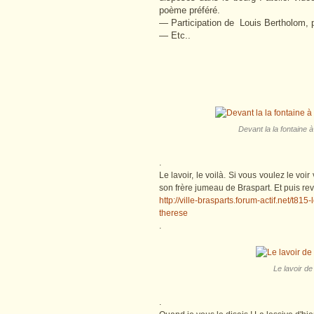
poème préféré.
— Participation de Louis Bertholom, 
— Etc..
Devant la la fontaine 
.
Le lavoir, le voilà. Si vous voulez le voi
son frère jumeau de Braspart. Et puis rev
http://ville-brasparts.forum-actif.net/t815
therese
.
Le lavoir de
.