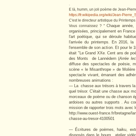
.
E là, humm, un joli poème de Jean-Pier
https://fr.wikipedia.org/wiki/Jean-Pie
C'est le directeur artistique du Printemp
Chaque année, p
Vous connaissez ? "
organisées, principalement en France
l'art poétique, qui se déroule habi
l'arrivée du printemps. En 2016, la
l'ensemble de son action. Et pour le
était "Le Grand XXe. Cent ans de poés
des Monts de Lannédern (
Arrée lec
diffuse des spectacles de poésie, mu
scène « le Misanthrope » de Molière e
spectacle vivant, émanant des adhére
nombreuses animations :
— La chasse aux trésors à travers la 
quel trésor. C'était une chasse aux mot
morceaux de poème ou de chanson épar
ardoises ou autres supports . Au co
mission de rapporter trois mots avec 
http://www.ouest-france.fr/bretagne/l
chasse-au-tresor-4100501
— Écritures de poèmes, haiku, extr
disposés dans le bourg . atelier vidé