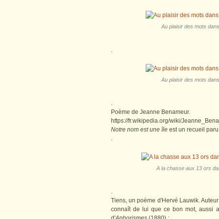
Au plaisir des mots dans
.
Au plaisir des mots dans
.
Poème de Jeanne Benameur.
https://fr.wikipedia.org/wiki/Jeanne_Be
Notre nom est une île
est un recueil par
.
A la chasse aux 13 ors dan
.
Tiens, un poème d'Hervé Lauwik. Auteur 
connaît de lui que ce bon mot, aussi a
d'
Aphorismes
(1880) :