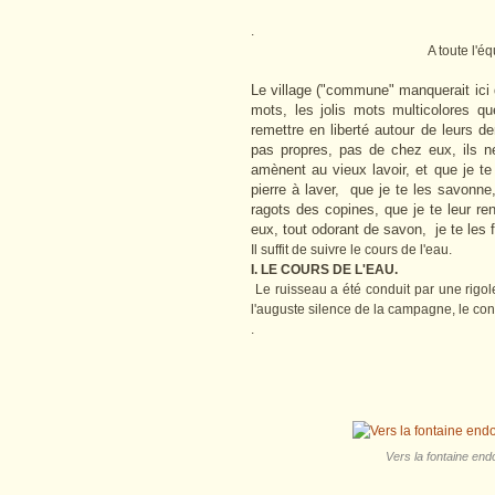
.
A toute l'é
Le village ("commune" manquerait ici 
mots, les jolis mots multicolores q
remettre en liberté autour de leurs d
pas propres, pas de chez eux, ils n
amènent au vieux lavoir, et que je te
pierre à laver, que je te les savonne, 
ragots des copines, que je te leur r
eux, tout odorant de savon, je te les 
Il suffit de suivre le cours de l'eau.
I. LE COURS DE L'EAU.
Le ruisseau a été conduit par une rigole
l'auguste silence de la campagne, le conf
.
Vers la fontaine end