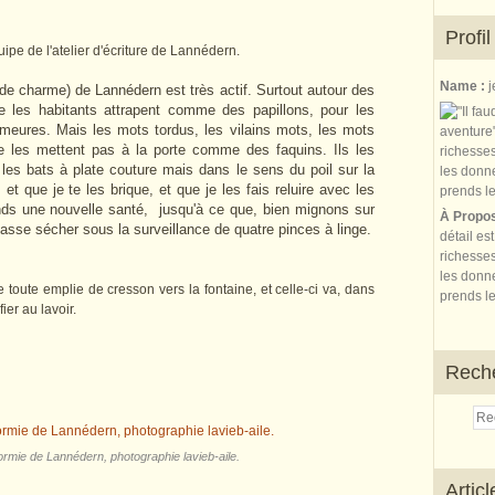
Profil
quipe de l'atelier d'écriture de Lannédern.
Name :
j
de charme) de Lannédern est très actif. Surtout autour des
ue les habitants attrapent comme des papillons, pour les
emeures. Mais les mots tordus, les vilains mots, les mots
e les mettent pas à la porte comme des faquins. Ils les
 les bats à plate couture mais dans le sens du poil sur la
et que je te les brique, et que je les fais reluire avec les
ends une nouvelle santé, jusqu'à ce que, bien mignons sur
À Propo
fasse sécher sous la surveillance de quatre pinces à linge.
détail es
richesses
les donne
 toute emplie de cresson vers la fontaine, et celle-ci va, dans
prends le
ier au lavoir.
Rech
ormie de Lannédern, photographie lavieb-aile.
Artic