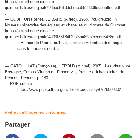
https://bibliotheque.diocese-
quimper.fr/files/original/7985bcf61d3df7aee5988d08dd5558ee.pdf
.
—
COUFFON (René), LE BARS (Alfred), 1988, Pouldreuzic, in
Nouveau répertoire des églises et chapelles du diocèse de Quimper
https://bibliotheque.diocese-
quimper.fr/files/original/94d03f33184b2275aa89e7bcad064c8c.pdf
« Vitraux de Pierre Toulhoat, dont une Adoration des mages
dans le transept nord. »
—
GATOUILLAT (Françoise), HÉROLD (Michel), 2005, Les vitraux de
Bretagne, Corpus Vitrearum, France VII, Presses Universitaires de
Rennes, Rennes, p. 183.
— POP culture
https://www.pop.culture.gouv.fr/notice/palissy/IM29000302
#Vitraux
#Chapelles bretonnes.
Partager