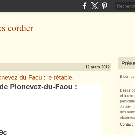
es cordier
Prése
12 mars 2012
onevez-du-Faou : le rétable.
Blog
: L
e de Plonevez-du-Faou :
Descrip
et œuvres
particuli
Je privil
des noms 
observés
Contact