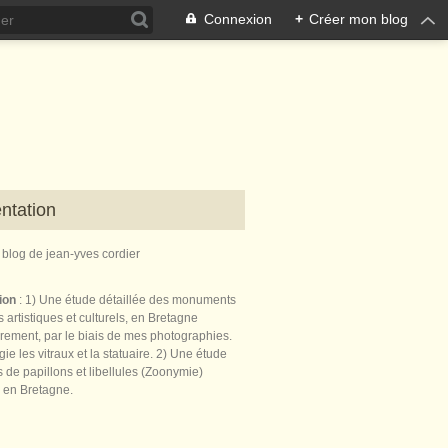
Connexion
+
Créer mon blog
ntation
e blog de jean-yves cordier
tion
: 1) Une étude détaillée des monuments
 artistiques et culturels, en Bretagne
èrement, par le biais de mes photographies.
égie les vitraux et la statuaire. 2) Une étude
de papillons et libellules (Zoonymie)
 en Bretagne.