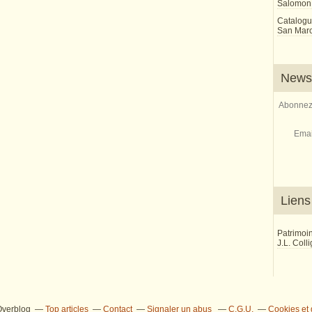
Salomon
Catalogu
San Marco
Newsl
Abonnez-
Emai
Liens
Patrimoi
J.L. Coll
 Overblog
Top articles
Contact
Signaler un abus
C.G.U.
Cookies et