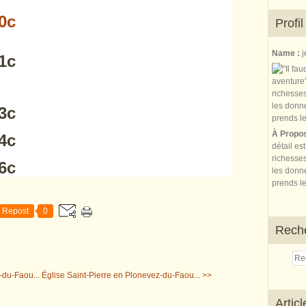
Profil
Name :
j
À Propo
détail es
richesses
les donne
prends le
Repost
0
Rech
-du-Faou...
Église Saint-Pierre en Plonevez-du-Faou... >>
Artic