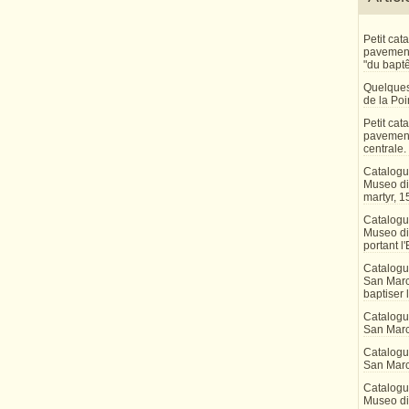
Petit ca
pavement 
"du bapt
Quelques
de la Po
Petit ca
pavement
centrale.
Catalogu
Museo di 
martyr, 1
Catalogu
Museo di
portant l'
Catalogu
San Marco
baptiser 
Catalogu
San Marc
Catalogu
San Marc
Catalogu
Museo di 