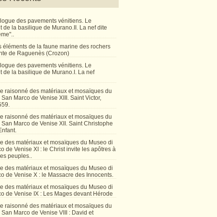
talogue des pavements vénitiens. Le
de la basilique de Murano.II. La nef dite
ême"..
 éléments de la faune marine des rochers
inte de Raguenès (Crozon)
talogue des pavements vénitiens. Le
 de la basilique de Murano.I. La nef
e raisonné des matériaux et mosaïques du
San Marco de Venise XIII. Saint Victor,
559.
e raisonné des matériaux et mosaïques du
 San Marco de Venise XII. Saint Christophe
Enfant.
e des matériaux et mosaïques du Museo di
 de Venise XI : le Christ invite les apôtres à
les peuples..
e des matériaux et mosaïques du Museo di
o de Venise X : le Massacre des Innocents.
e des matériaux et mosaïques du Museo di
o de Venise IX : Les Mages devant Hérode
e raisonné des matériaux et mosaïques du
San Marco de Venise VIII : David et