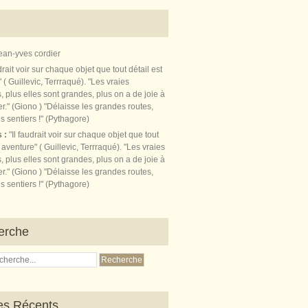
ean-yves cordier
s :
"Il faudrait voir sur chaque objet que tout
t aventure" ( Guillevic, Terrraqué). "Les vraies
, plus elles sont grandes, plus on a de joie à
r." (Giono ) "Délaisse les grandes routes,
s sentiers !" (Pythagore)
erche
les Récents