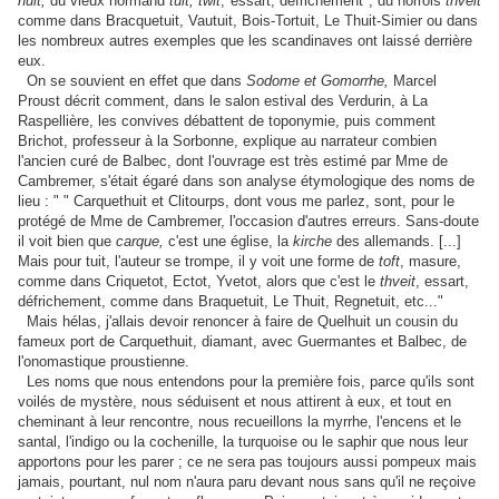
huit,
du vieux normand
tuit, twit
,"essart, défrichement", du norrois
thveit
comme dans Bracquetuit, Vautuit, Bois-Tortuit, Le Thuit-Simier ou dans
les nombreux autres exemples que les scandinaves ont laissé derrière
eux.
On se souvient en effet que dans
Sodome et Gomorrhe,
Marcel
Proust décrit comment, dans le salon estival des Verdurin, à La
Raspellière, les convives débattent de toponymie, puis comment
Brichot, professeur à la Sorbonne, explique au narrateur combien
l'ancien curé de Balbec, dont l'ouvrage est très estimé par Mme de
Cambremer, s'était égaré dans son analyse étymologique des noms de
lieu : " " Carquethuit et Clitourps, dont vous me parlez, sont, pour le
protégé de Mme de Cambremer, l'occasion d'autres erreurs. Sans-doute
il voit bien que
carque,
c'est une église, la
kirche
des allemands. [...]
Mais pour tuit, l'auteur se trompe, il y voit une forme de
toft
, masure,
comme dans Criquetot, Ectot, Yvetot, alors que c'est le
thveit
, essart,
défrichement, comme dans Braquetuit, Le Thuit, Regnetuit, etc..."
Mais hélas, j'allais devoir renoncer à faire de Quelhuit un cousin du
fameux port de Carquethuit, diamant, avec Guermantes et Balbec, de
l'onomastique proustienne.
Les noms que nous entendons pour la première fois, parce qu'ils sont
voilés de mystère, nous séduisent et nous attirent à eux, et tout en
cheminant à leur rencontre, nous recueillons la myrrhe, l'encens et le
santal, l'indigo ou la cochenille, la turquoise ou le saphir que nous leur
apportons pour les parer ; ce ne sera pas toujours aussi pompeux mais
jamais, pourtant, nul nom n'aura paru devant nous sans qu'il ne reçoive