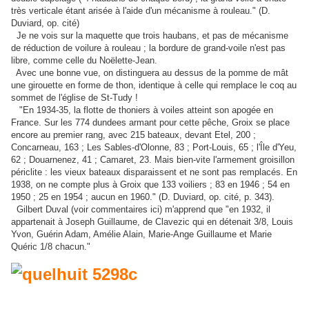
très verticale étant arisée à l'aide d'un mécanisme à rouleau." (D.
Duviard, op. cité)
Je ne vois sur la maquette que trois haubans, et pas de mécanisme
de réduction de voilure à rouleau ; la bordure de grand-voile n'est pas
libre, comme celle du Noëlette-Jean.
Avec une bonne vue, on distinguera au dessus de la pomme de mât
une girouette en forme de thon, identique à celle qui remplace le coq au
sommet de l'église de St-Tudy !
"En 1934-35, la flotte de thoniers à voiles atteint son apogée en
France. Sur les 774 dundees armant pour cette pêche, Groix se place
encore au premier rang, avec 215 bateaux, devant Etel, 200 ;
Concarneau, 163 ; Les Sables-d'Olonne, 83 ; Port-Louis, 65 ; l'Île d'Yeu,
62 ; Douarnenez, 41 ; Camaret, 23. Mais bien-vite l'armement groisillon
périclite : les vieux bateaux disparaissent et ne sont pas remplacés. En
1938, on ne compte plus à Groix que 133 voiliers ; 83 en 1946 ; 54 en
1950 ; 25 en 1954 ; aucun en 1960." (D. Duviard, op. cité, p. 343).
Gilbert Duval (voir commentaires ici) m'apprend que "en 1932, il
appartenait à Joseph Guillaume, de Clavezic qui en détenait 3/8, Louis
Yvon, Guérin Adam, Amélie Alain, Marie-Ange Guillaume et Marie
Quéric 1/8 chacun."