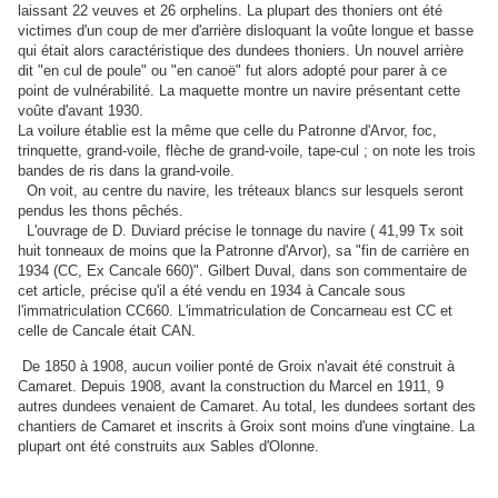
laissant 22 veuves et 26 orphelins. La plupart des thoniers ont été
victimes d'un coup de mer d'arrière disloquant la voûte longue et basse
qui était alors caractéristique des dundees thoniers. Un nouvel arrière
dit "en cul de poule" ou "en canoë" fut alors adopté pour parer à ce
point de vulnérabilité. La maquette montre un navire présentant cette
voûte d'avant 1930.
La voilure établie est la même que celle du Patronne d'Arvor, foc,
trinquette, grand-voile, flèche de grand-voile, tape-cul ; on note les trois
bandes de ris dans la grand-voile.
On voit, au centre du navire, les tréteaux blancs sur lesquels seront
pendus les thons pêchés.
L'ouvrage de D. Duviard précise le tonnage du navire ( 41,99 Tx soit
huit tonneaux de moins que la Patronne d'Arvor), sa "fin de carrière en
1934 (CC, Ex Cancale 660)". Gilbert Duval, dans son commentaire de
cet article, précise qu'il a été vendu en 1934 à Cancale sous
l'immatriculation CC660. L'immatriculation de Concarneau est CC et
celle de Cancale était CAN.
De 1850 à 1908, aucun voilier ponté de Groix n'avait été construit à
Camaret. Depuis 1908, avant la construction du Marcel en 1911, 9
autres dundees venaient de Camaret. Au total, les dundees sortant des
chantiers de Camaret et inscrits à Groix sont moins d'une vingtaine. La
plupart ont été construits aux Sables d'Olonne.