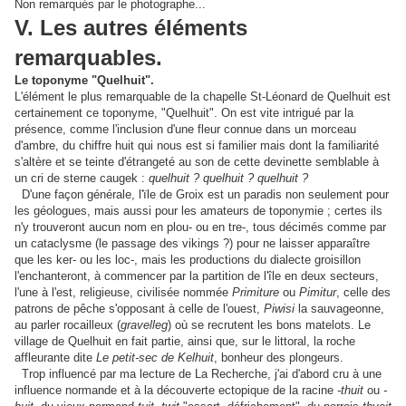
Non remarqués par le photographe...
V. Les autres éléments
remarquables.
Le toponyme "Quelhuit".
L'élément le plus remarquable de la chapelle St-Léonard de Quelhuit est
certainement ce toponyme, "Quelhuit". On est vite intrigué par la
présence, comme l'inclusion d'une fleur connue dans un morceau
d'ambre, du chiffre huit qui nous est si familier mais dont la familiarité
s'altère et se teinte d'étrangeté au son de cette devinette semblable à
un cri de sterne caugek :
quelhuit ? quelhuit ? quelhuit ?
D'une façon générale, l'ïle de Groix est un paradis non seulement pour
les géologues, mais aussi pour les amateurs de toponymie ; certes ils
n'y trouveront aucun nom en plou- ou en tre-, tous décimés comme par
un cataclysme (le passage des vikings ?) pour ne laisser apparaître
que les ker- ou les loc-, mais les productions du dialecte groisillon
l'enchanteront, à commencer par la partition de l'île en deux secteurs,
l'une à l'est, religieuse, civilisée nommée
Primiture
ou
Pimitur
, celle des
patrons de pêche s'opposant à celle de l'ouest,
Piwisi
la sauvageonne,
au parler rocailleux (
gravelleg
) où se recrutent les bons matelots. Le
village de Quelhuit en fait partie, ainsi que, sur le littoral, la roche
affleurante dite
Le petit-sec de Kelhuit
, bonheur des plongeurs.
Trop influencé par ma lecture de La Recherche, j'ai d'abord cru à une
influence normande et à la découverte ectopique de la racine
-thuit
ou
-