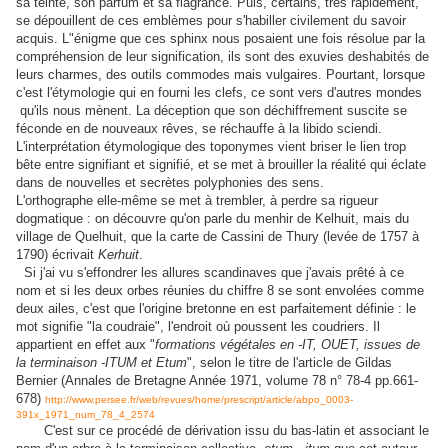
sa teinte, son parfum et sa flagrance. Puis, certains, très rapidement,
se dépouillent de ces emblèmes pour s'habiller civilement du savoir
acquis. L"énigme que ces sphinx nous posaient une fois résolue par la
compréhension de leur signification, ils sont des exuvies deshabités de
leurs charmes, des outils commodes mais vulgaires. Pourtant, lorsque
c'est l'étymologie qui en fourni les clefs, ce sont vers d'autres mondes
qu'ils nous mènent. La déception que son déchiffrement suscite se
féconde en de nouveaux rêves, se réchauffe à la libido sciendi.
L'interprétation étymologique des toponymes vient briser le lien trop
bête entre signifiant et signifié, et se met à brouiller la réalité qui éclate
dans de nouvelles et secrètes polyphonies des sens.
L'orthographe elle-même se met à trembler, à perdre sa rigueur
dogmatique : on découvre qu'on parle du menhir de Kelhuit, mais du
village de Quelhuit, que la carte de Cassini de Thury (levée de 1757 à
1790) écrivait
Kerhuit
.
Si j'ai vu s'effondrer les allures scandinaves que j'avais prêté à ce
nom et si les deux orbes réunies du chiffre 8 se sont envolées comme
deux ailes, c'est que l'origine bretonne en est parfaitement définie : le
mot signifie "la coudraie", l'endroit où poussent les coudriers. Il
appartient en effet aux "
formations végétales en -IT, OUET, issues de
la terminaison -ITUM et Etum
", selon le titre de l'article de Gildas
Bernier (Annales de Bretagne Année 1971, volume 78 n° 78-4 pp.661-
678)
http://www.persee.fr/web/revues/home/prescript/article/abpo_0003-
391x_1971_num_78_4_2574
C'est sur ce procédé de dérivation issu du bas-latin et associant le