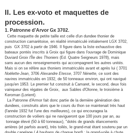
II. Les ex-voto et maquettes de
procession.
1. Patronne d'Arvor Gx 3702.
Cette maquette de petite taille est celle d'un dundee thonier de
construction camarétoise, en réalité immatriculé initialement LGX 3702,
puis GX 3702 à partir de 1946. Il figure dans la liste exhaustive des
bateaux pontés inscrits à Groix qui figure dans l'ouvrage de Dominique
Duviard
Groix l'Île des Thoniers
(Ed. Quatre Seigneurs 1978), mais
sans aucun des renseignements qui accompagnent les autres unités.
Mais si on se réfère aux thoniers immatriculés avant et après lui ( 3701
Noëlette-Jean
, 3706
Alexandre Etesse
, 3707
Nénette,
ce sont des
navires immatriculés en 1932, de 50 tonneaux environ, qui ont navigué
jusqu'en 1953. Le premier fut construit à Camaret, le second, deux fois
vainqueur des régates de Groix, aux Sables d'Olonne, le troisième à
Keroman (Lorient).
La Patronne d'Armor fait donc partie de la dernière génération des
dundees, construits alors que le cours du thon se maintenait très haut
(l'année 1932 fut l'une des meilleures), ce qui encouragea la
construction de voiliers qui ne navigueront que 100 jours par an, au
tonnage élevé (50 à 60 tonneaux), "dotés de grands élancements
arrières (et parfois avant), très toilés, le grand-mat étant soutenu par un
double capelage ( 4 haubans de chaque bord) ; la grand-voile à chute