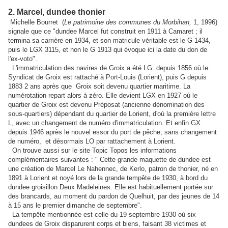
2. Marcel, dundee thonier
Michelle Bourret (
Le patrimoine des communes du Morbihan,
1, 1996)
signale que ce "dundee Marcel fut construit en 1911 à Camaret ; il
termina sa carrière en 1934, et son matricule véritable est le G 1434,
puis le LGX 3115, et non le G 1913 qui évoque ici la date du don de
l'ex-voto".
L'immatriculation des navires de Groix a été LG depuis 1856 où le
Syndicat de Groix est rattaché à Port-Louis (Lorient), puis G depuis
1883 2 ans après que Groix soit devenu quartier maritime. La
numérotation repart alors à zéro. Elle devient LGX en 1927 où le
quartier de Groix est devenu Préposat (ancienne dénomination des
sous-quartiers) dépendant du quartier de Lorient, d'où la première lettre
L, avec un changement de numéro d'immatriculation. Et enfin GX
depuis 1946 après le nouvel essor du port de pêche, sans changement
de numéro, et désormais LO par rattachement à Lorient.
On trouve aussi sur le site Topic Topos les informations
complémentaires suivantes : " Cette grande maquette de dundee est
une création de Marcel Le Nahennec, de Kerlo, patron de thonier, né en
1891 à Lorient et noyé lors de la grande tempête de 1930, à bord du
dundee groisillon Deux Madeleines. Elle est habituellement portée sur
des brancards, au moment du pardon de Quelhuit, par des jeunes de 14
à 15 ans le premier dimanche de septembre".
La tempête mentionnée est celle du 19 septembre 1930 où six
dundees de Groix disparurent corps et biens, faisant 38 victimes et