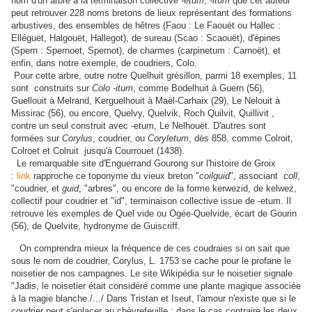
nom d'un arbre à la terminaison collective
-etum
,
-itum
que cet auteur
peut retrouver 228 noms bretons de lieux représentant des formations
arbustives, des ensembles de hêtres (Faou : Le Faouët ou Hallec :
Elléguët, Halgouët, Hallegot), de sureau (Scao : Scaouët), d'épines
(Spern : Spernoet, Spernot), de charmes (carpinetum : Carnoët), et
enfin, dans notre exemple, de coudriers, Colo.
Pour cette arbre, outre notre Quelhuit grésillon, parmi 18 exemples, 11
sont construits sur
Colo -itum
, comme Bodelhuit à Guern (56),
Guellouit à Melrand, Kerguelhouit à Maël-Carhaix (29), Le Nelouit à
Missirac (56), ou encore, Quelvy, Quelvik, Roch Quilvit, Quillivit ,
contre un seul construit avec -etum, Le Nelhouët. D'autres sont
formées sur
Corylus
, coudrier, ou
Coryletum
, dès 858, comme Colroit,
Colroet et Colruit jusqu'à Courrouet (1438).
Le remarquable site d'Enguerrand Gourong sur l'histoire de Groix
:
link
rapproche ce toponyme du vieux breton "
coilguid
", associant
coll
,
"coudrier, et
guid
, "arbres", ou encore de la forme kerwezid, de kelwez,
collectif pour coudrier et "id", terminaison collective issue de -etum. Il
retrouve les exemples de Quel vide ou Ogée-Quelvide, écart de Gourin
(56), de Quelvite, hydronyme de Guiscriff.
On comprendra mieux la fréquence de ces coudraies si on sait que
sous le nom de coudrier, Corylus, L. 1753 se cache pour le profane le
noisetier de nos campagnes. Le site Wikipédia sur le noisetier signale
"Jadis, le noisetier était considéré comme une plante magique associée
à la magie blanche./.../ Dans Tristan et Iseut, l'amour n'existe que si le
coudrier peut s'enlacer au chèvrefeuille ; dans le cas contraire les deux