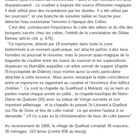
disparaissaient . Le coudrier a toujours été source d'histoires magiques.
Il était utilisé pour des incantations par les druides. Il a été utilisé par
les sourciers", et une branche de noisetier taillée en fourche pour
détecter l'eau souterraine "remonte à l'époque des Celtes.
C'est dire, connaissant l'importance du culte des arbres et du rôle des
bosquets sacrès chez les celtes, l'intérêt de la constatation de Gildas
Bernier 'article cité, p. 676) :
"Ce toponyme, attesté par 18 exemples dans toute la zone
bretonnisée à un moment quelconque, est attaché parfois à des lieux
humides où poussait le noisetier, mais le pouvoir quasi-magique de la
baguette de coudrier entre les mains du sourcier et les superstitions
disparues ou blamâble auquelles cet arbre servait de support (d'après
l'Encyclopédie de Diderot) nous montre aussi la vertu particulière
attachée à cette essence. Nous avons remarqué la triple coïncidence
entre un toponyme se rapportant au coudrier et l'existence d'un édifice
chrétien ". Ce sont la chapelle du Guellhouit à Melrand, où se tient un
pardon marial chaque année en juillet ; la chapelle-basilique de Notre-
Dame de Quelven (56) avec sa statue de Vierge ouvrante et son
important pélerinage ; et la chapelle du prieuré St-Léonard à Quelhuit
sur l'île de Groix et lieu de culte marial : ce qui amène l'auteur à se
demander " s'il n'y a pas eu là christianisation de lieux de culte païens".
Au recensement de 1906, le village de Quelhuit comptait 36 maisons,
36 ménages, 163 âmes (contre 836 au bourg).