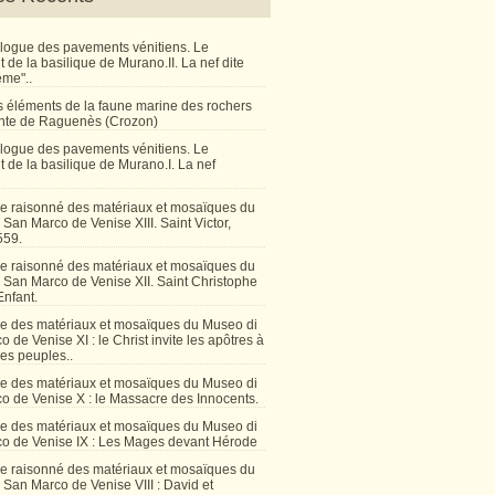
talogue des pavements vénitiens. Le
de la basilique de Murano.II. La nef dite
ême"..
 éléments de la faune marine des rochers
inte de Raguenès (Crozon)
talogue des pavements vénitiens. Le
 de la basilique de Murano.I. La nef
e raisonné des matériaux et mosaïques du
San Marco de Venise XIII. Saint Victor,
559.
e raisonné des matériaux et mosaïques du
 San Marco de Venise XII. Saint Christophe
Enfant.
e des matériaux et mosaïques du Museo di
 de Venise XI : le Christ invite les apôtres à
les peuples..
e des matériaux et mosaïques du Museo di
o de Venise X : le Massacre des Innocents.
e des matériaux et mosaïques du Museo di
o de Venise IX : Les Mages devant Hérode
e raisonné des matériaux et mosaïques du
San Marco de Venise VIII : David et