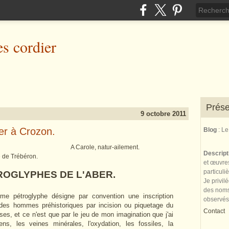
es cordier
Prése
9 octobre 2011
er à Crozon.
Blog
: L
Carole, natur-ailement.
Descrip
te de Trébéron.
et œuvres
particuli
GLYPHES DE L'ABER.
Je privil
des noms 
rme pétroglyphe désigne par convention une inscription
observés
 des hommes préhistoriques par incision ou piquetage du
Contact
ses, et ce n'est que par le jeu de mon imagination que j'ai
ens, les veines minérales, l'oxydation, les fossiles, la