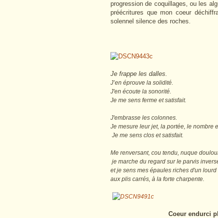
progression de coquillages, ou les a
préécritures que mon coeur déchiffra
solennel silence des roches.
Je frappe les dalles.
J’en éprouve la solidité.
J'en écoute la sonorité.
Je me sens ferme et satisfait.
J'embrasse les colonnes.
Je mesure leur jet, la portée, le nombre et
Je me sens clos et satisfait.
Me renversant, cou tendu, nuque doulou
je marche du regard sur le parvis invers
et je sens mes épaules riches d'un lourd
aux plis carrés, à la forte c
Coeur endurci p