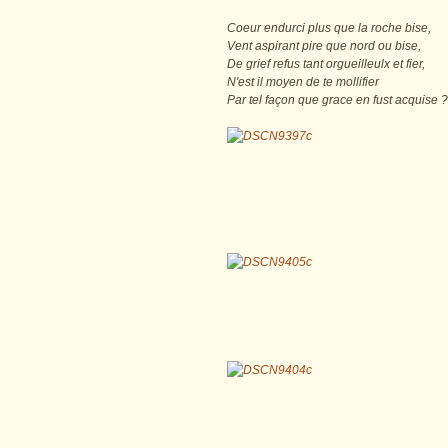
Coeur endurci plus que la roche bise,
Vent aspirant pire que nord ou bise,
De grief refus tant orgueilleulx et fier,
N'est il moyen de te mollifier
Par tel façon que grace en fus