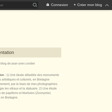
Connexion
+
Créer mon blog
ntation
e blog de jean-yves cordier
tion
: 1) Une étude détaillée des monuments
 artistiques et culturels, en Bretagne
èrement, par le biais de mes photographies.
égie les vitraux et la statuaire. 2) Une étude
de papillons et libellules (Zoonymie)
 en Bretagne.