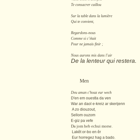
Te consacrer caillou
Sur la table dans la lumière
Qui te convient,
Regardons-nous
Comme si c’était
Pour ne jamais finir ;
Nous aurons mis dans l’air
De la lenteur qui restera.
Men
Deu aman c'hoaz eur wech
D'en em ouestla da ven
War an daol e-kreiz ar skerijenn
A zo diouzout,
Sellom ouzom
E-giz pa vefe
Da jom heb echui morse.
Lakêt or-bo en êr
Eur horregez hag a bado.