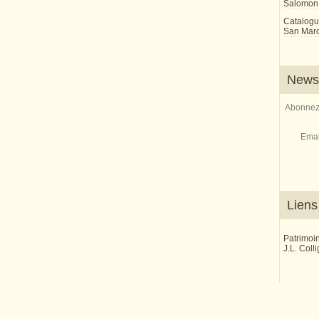
Salomon
Catalogu
San Marco
Newsl
Abonnez-
Emai
Liens
Patrimoi
J.L. Coll