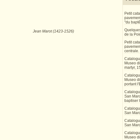
Petit ca
pavement 
"du bapt
Quelques
t acquise ? Jean Marot (1423-1526)
de la Po
Petit ca
pavement
centrale.
Catalogu
Museo di 
martyr, 1
Catalogu
Museo di
portant l'
Catalogu
San Marco
baptiser 
Catalogu
San Marc
Catalogu
San Marc
Catalogu
Museo di 