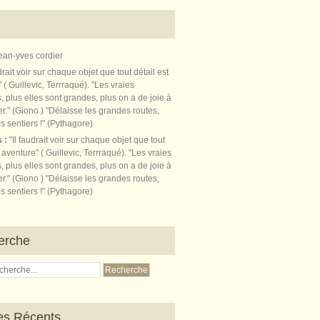
ean-yves cordier
s :
"Il faudrait voir sur chaque objet que tout
t aventure" ( Guillevic, Terrraqué). "Les vraies
, plus elles sont grandes, plus on a de joie à
r." (Giono ) "Délaisse les grandes routes,
s sentiers !" (Pythagore)
erche
les Récents