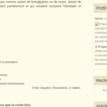
lgues comme autant de hieroglyphes ou de runes, autant de
ient parfaitement et qui venaient romprent l'obsédant et
Profil
Name :
j
À Propo
détail es
richesses
les donne
 la plantation.
prends le
reuse,
e
Rech
 habit cérémonieux,
harpente. Victor Segalen, Retombées, in Stéles.
lus que la roche bise
Artic