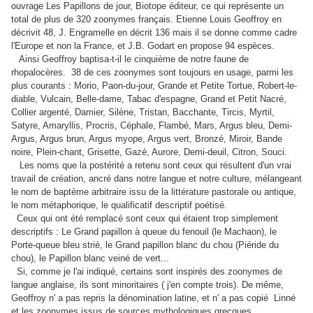
ouvrage Les Papillons de jour, Biotope éditeur, ce qui représente un
total de plus de 320 zoonymes français. Etienne Louis Geoffroy en
décrivit 48, J. Engramelle en décrit 136 mais il se donne comme cadre
l'Europe et non la France, et J.B. Godart en propose 94 espèces.
Ainsi Geoffroy baptisa-t-il le cinquième de notre faune de
rhopalocères. 38 de ces zoonymes sont toujours en usage, parmi les
plus courants : Morio, Paon-du-jour, Grande et Petite Tortue, Robert-le-
diable, Vulcain, Belle-dame, Tabac d'espagne, Grand et Petit Nacré,
Collier argenté, Damier, Silène, Tristan, Bacchante, Tircis, Myrtil,
Satyre, Amaryllis, Procris, Céphale, Flambé, Mars, Argus bleu, Demi-
Argus, Argus brun, Argus myope, Argus vert, Bronzé, Miroir, Bande
noire, Plein-chant, Grisette, Gazé, Aurore, Demi-deuil, Citron, Souci.
Les noms que la postérité a retenu sont ceux qui résultent d'un vrai
travail de création, ancré dans notre langue et notre culture, mélangeant
le nom de baptème arbitraire issu de la littérature pastorale ou antique,
le nom métaphorique, le qualificatif descriptif poétisé.
Ceux qui ont été remplacé sont ceux qui étaient trop simplement
descriptifs : Le Grand papillon à queue du fenouil (le Machaon), le
Porte-queue bleu strié, le Grand papillon blanc du chou (Piéride du
chou), le Papillon blanc veiné de vert...
Si, comme je l'ai indiqué, certains sont inspirés des zoonymes de
langue anglaise, ils sont minoritaires ( j'en compte trois). De même,
Geoffroy n' a pas repris la dénomination latine, et n' a pas copié Linné
et les zoonymes issus de sources mythologiques grecques.