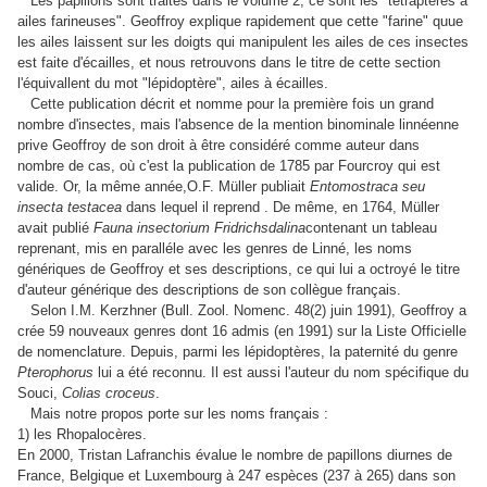
Les papillons sont traités dans le volume 2, ce sont les "tétraptères à
ailes farineuses". Geoffroy explique rapidement que cette "farine" quue
les ailes laissent sur les doigts qui manipulent les ailes de ces insectes
est faite d'écailles, et nous retrouvons dans le titre de cette section
l'équivallent du mot "lépidoptère", ailes à écailles.
Cette publication décrit et nomme pour la première fois un grand
nombre d'insectes, mais l'absence de la mention binominale linnéenne
prive Geoffroy de son droit à être considéré comme auteur dans
nombre de cas, où c'est la publication de 1785 par Fourcroy qui est
valide. Or, la même année,O.F. Müller publiait
Entomostraca seu
insecta testacea
dans lequel il reprend . De même, en 1764, Müller
avait publié
Fauna insectorium Fridrichsdalina
contenant un tableau
reprenant, mis en paralléle avec les genres de Linné, les noms
génériques de Geoffroy et ses descriptions, ce qui lui a octroyé le titre
d'auteur générique des descriptions de son collègue français.
Selon I.M. Kerzhner (Bull. Zool. Nomenc. 48(2) juin 1991), Geoffroy a
crée 59 nouveaux genres dont 16 admis (en 1991) sur la Liste Officielle
de nomenclature. Depuis, parmi les lépidoptères, la paternité du genre
Pterophorus
lui a été reconnu. Il est aussi l'auteur du nom spécifique du
Souci,
Colias croceus
.
Mais notre propos porte sur les noms français :
1) les Rhopalocères.
En 2000, Tristan Lafranchis évalue le nombre de papillons diurnes de
France, Belgique et Luxembourg à 247 espèces (237 à 265) dans son