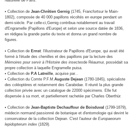
Naturelle de Paris.
• Collection de
Jean-Chrétien Gernig
(1745, Francfortsur le Main-
1802), composée de 40 000 papillons récoltés en europe pendant un
demi-siècle. Par celle-ci,Gernig contribua notablement au travail
d'Engramelle (Papillons d'Europe) et selon une source datée de 1836,
en rédigea la grande partie du texte et donna un grand nombre de
figures.
• Collection de
Ernst
: l'illustrateur de Papillons d'Europe, qui avait été
formé à l'étude des chenilles et des papillons par la lecture des
Mémoires pour servir à l'Histoire des insectes
de Réaumur, possédait sa
propre collection à laquelle Engramelle puisa.
• Collection de
P.A Latreille
, acquise par...
• Collection du Comte P.F.M.
Auguste Dejean
(1780-1845), spécialiste
des coléoptères et notamment des Carabidae. Il réunit la plus grande
collection privée avec un catalogue de 22000 spécimens. Elle fut
dispersée à sa mort, et partiellement rachetée par Charles Oberthür.
• Collection de
Jean-Baptiste Dechauffour de Boisduval
(1799-1879),
médecin normand passionné de botanique et d'entomologie qui devint le
conservateur de la collection Dejean. C'est l'auteur de
Europaeorum
lepidopterum index
(1829).