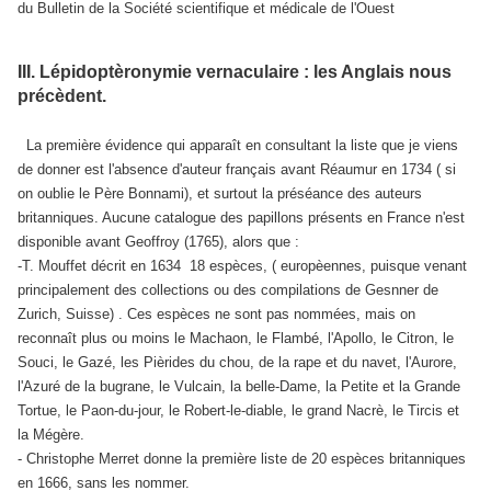
du Bulletin de la Société scientifique et médicale de l'Ouest
III. Lépidoptèronymie vernaculaire : les Anglais nous
précèdent.
La première évidence qui apparaît en consultant la liste que je viens
de donner est l'absence d'auteur français avant Réaumur en 1734 ( si
on oublie le Père Bonnami), et surtout la préséance des auteurs
britanniques. Aucune catalogue des papillons présents en France n'est
disponible avant Geoffroy (1765), alors que :
-T. Mouffet décrit en 1634 18 espèces, ( europèennes, puisque venant
principalement des collections ou des compilations de Gesnner de
Zurich, Suisse) . Ces espèces ne sont pas nommées, mais on
reconnaît plus ou moins le Machaon, le Flambé, l'Apollo, le Citron, le
Souci, le Gazé, les Pièrides du chou, de la rape et du navet, l'Aurore,
l'Azuré de la bugrane, le Vulcain, la belle-Dame, la Petite et la Grande
Tortue, le Paon-du-jour, le Robert-le-diable, le grand Nacrè, le Tircis et
la Mégère.
- Christophe Merret donne la première liste de 20 espèces britanniques
en 1666, sans les nommer.