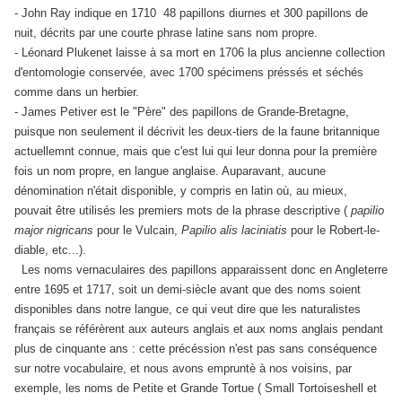
- John Ray indique en 1710 48 papillons diurnes et 300 papillons de
nuit, décrits par une courte phrase latine sans nom propre.
- Léonard Plukenet laisse à sa mort en 1706 la plus ancienne collection
d'entomologie conservée, avec 1700 spécimens préssés et séchés
comme dans un herbier.
- James Petiver est le "Père" des papillons de Grande-Bretagne,
puisque non seulement il décrivit les deux-tiers de la faune britannique
actuellemnt connue, mais que c'est lui qui leur donna pour la première
fois un nom propre, en langue anglaise. Auparavant, aucune
dénomination n'était disponible, y compris en latin où, au mieux,
pouvait être utilisés les premiers mots de la phrase descriptive (
papilio
major nigricans
pour le Vulcain,
Papilio alis laciniatis
pour le Robert-le-
diable, etc...).
Les noms vernaculaires des papillons apparaissent donc en Angleterre
entre 1695 et 1717, soit un demi-siècle avant que des noms soient
disponibles dans notre langue, ce qui veut dire que les naturalistes
français se référèrent aux auteurs anglais et aux noms anglais pendant
plus de cinquante ans : cette précéssion n'est pas sans conséquence
sur notre vocabulaire, et nous avons empruntè à nos voisins, par
exemple, les noms de Petite et Grande Tortue ( Small Tortoiseshell et