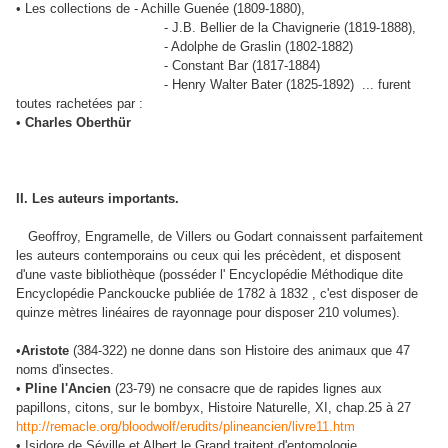
• Les collections de - Achille Guenée (1809-1880),
- J.B. Bellier de la Chavignerie (1819-1888),
- Adolphe de Graslin (1802-1882)
- Constant Bar (1817-1884)
- Henry Walter Bater (1825-1892) ... furent
toutes rachetées par :
•
Charles Oberthür
II. Les auteurs importants.
Geoffroy, Engramelle, de Villers ou Godart connaissent parfaitement
les auteurs contemporains ou ceux qui les précèdent, et disposent
d'une vaste bibliothèque (posséder l' Encyclopédie Méthodique dite
Encyclopédie Panckoucke publiée de 1782 à 1832 , c'est disposer de
quinze mètres linéaires de rayonnage pour disposer 210 volumes).
•
Aristote
(384-322) ne donne dans son Histoire des animaux que 47
noms d'insectes.
•
Pline l'Ancien
(23-79) ne consacre que de rapides lignes aux
papillons, citons, sur le bombyx, Histoire Naturelle, XI, chap.25 à 27
http://remacle.org/bloodwolf/erudits/plineancien/livre11.htm
• Isidore de Séville et Albert le Grand traitent d'entomologie.