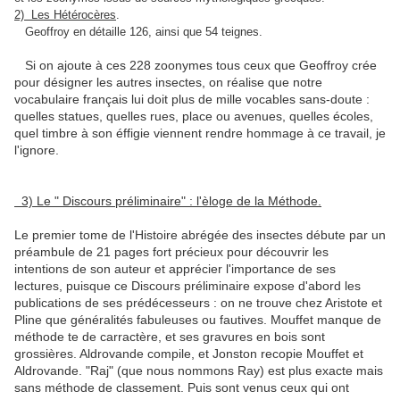
2) Les Hétérocères
.
Geoffroy en détaille 126, ainsi que 54 teignes.
Si on ajoute à ces 228 zoonymes tous ceux que Geoffroy crée
pour désigner les autres insectes, on réalise que notre
vocabulaire français lui doit plus de mille vocables sans-doute :
quelles statues, quelles rues, place ou avenues, quelles écoles,
quel timbre à son éffigie viennent rendre hommage à ce travail, je
l'ignore.
3) Le " Discours préliminaire" : l'èloge de la Méthode.
Le premier tome de l'Histoire abrégée des insectes débute par un
préambule de 21 pages fort précieux pour découvrir les
intentions de son auteur et apprécier l'importance de ses
lectures, puisque ce Discours préliminaire expose d'abord les
publications de ses prédécesseurs : on ne trouve chez Aristote et
Pline que généralités fabuleuses ou fautives. Mouffet manque de
méthode te de carractère, et ses gravures en bois sont
grossières. Aldrovande compile, et Jonston recopie Mouffet et
Aldrovande. "Raj" (que nous nommons Ray) est plus exacte mais
sans méthode de classement. Puis sont venus ceux qui ont