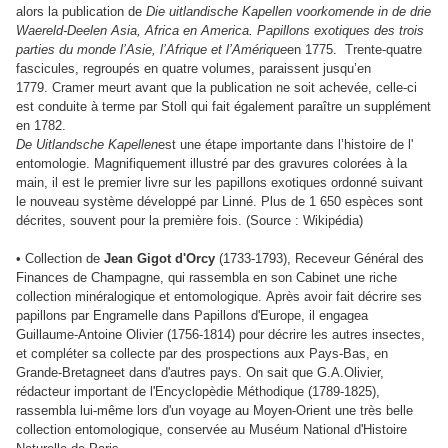
alors la publication de
Die uitlandische Kapellen voorkomende in de drie
Waereld-Deelen Asia, Africa en America. Papillons exotiques des trois
parties du monde l’Asie, l’Afrique et l’Amérique
en 1775. Trente-quatre
fascicules, regroupés en quatre volumes, paraissent jusqu’en
1779. Cramer meurt avant que la publication ne soit achevée, celle-ci
est conduite à terme par Stoll qui fait également paraître un supplément
en 1782.
De Uitlandsche Kapellen
est une étape importante dans l’histoire de l'
entomologie. Magnifiquement illustré par des gravures colorées à la
main, il est le premier livre sur les papillons exotiques ordonné suivant
le nouveau système développé par Linné. Plus de 1 650 espèces sont
décrites, souvent pour la première fois. (Source : Wikipédia)
• Collection de
Jean Gigot d'Orcy
(1733-1793), Receveur Général des
Finances de Champagne, qui rassembla en son Cabinet une riche
collection minéralogique et entomologique. Après avoir fait décrire ses
papillons par Engramelle dans Papillons d'Europe, il engagea
Guillaume-Antoine Olivier (1756-1814) pour décrire les autres insectes,
et compléter sa collecte par des prospections aux Pays-Bas, en
Grande-Bretagneet dans d'autres pays. On sait que G.A.Olivier,
rédacteur important de l'Encyclopèdie Méthodique (1789-1825),
rassembla lui-même lors d'un voyage au Moyen-Orient une très belle
collection entomologique, conservée au Muséum National d'Histoire