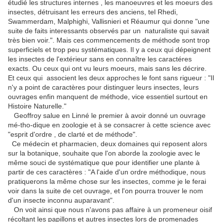
étudié les structures internes , les manoeuvres et les moeurs des
insectes, détruisant les erreurs des anciens, tel Rhedi,
Swammerdam, Malphighi, Vallisnieri et Réaumur qui donne "une
suite de faits interessants observés par un naturaliste qui savait
très bien voir.". Mais ces commencements de méthode sont trop
superficiels et trop peu systématiques. Il y a ceux qui dépeignent
les insectes de l'extérieur sans en connaître les caractéres
exacts. Ou ceux qui ont vu leurs moeurs, mais sans les décrire.
Et ceux qui associent les deux approches le font sans rigueur : "Il
n'y a point de caractères pour distinguer leurs insectes, leurs
ouvrages enfin manquent de méthode, vice essentiel surtout en
Histoire Naturelle."
Geoffroy salue en Linné le premier à avoir donné un ouvrage
mé-tho-dique en zoologie et à se consacrer à cette science avec
"esprit d'ordre , de clarté et de méthode".
Ce médecin et pharmacien, deux domaines qui reposent alors
sur la botanique, souhaite que l'on aborde la zoologie avec le
même souci de systématique que pour identifier une plante à
partir de ces caractères : "A l'aide d'un ordre méthodique, nous
pratiquerons la même chose sur les insectes, comme je le ferai
voir dans la suite de cet ouvrage, et l'on pourra trouver le nom
d'un insecte inconnu auparavant".
On voit ainsi que nous n'avons pas affaire à un promeneur oisif
récoltant les papillons et autres insectes lors de promenades