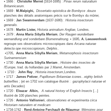
• 1666 :
Christofer Merret
(1614-1695) :
Pinax rerum naturalium
Britannicarum.
• 1669 :
M.Malpighi,
Dissertatio epistolica de Bombyce .
douze
planches des détails anatomiques précis sur le Bombyx du mûrier,
• 1669 :
Jan Swammerdam
(1637-1680) :
Historia insectorum
generalis.
•
1678 :
Martin Lister,
Historia animalium Angliae
, Londres.
• 1679 :
Anna Maria Sibylla Meriam
, Der Raugen wunderbare
wernandlung und sonderbare Blumennahrung.
•
1695,
A. Leeuwenhoek
regroupe ses observations microscopiques dans
Arcana naturae
detecta ope microscopiorum, Delphis..
•1705,
Anna Maria Sibylla Meriam
,
Metamorphosis insectorum
Surinamensium
• 1730 :
Anna Maria Sibylla Meriam
,
Histoire des insectes de
l'Europe
, trad. du hollandais par J.Marret, Amsterdam.
• 1710 :
John Ray
,
Historia insectorum,
Londres.
• 1717 :
James Petiver
,
Papillonum Britanniae icones...eighty british
butterflies ;
(et en 1702 son catalogue illustré :
gazophylacii naturae et
artis Decades
)
• 1720 :
Eleazar Albin,
A natural history of English Insects
[.
..]
illustré de 100 planches peintes.
• 1726 :
Antonio Vallisnieri
,
observationes et experimenta circa
Historiam naturalem et medicam
• 1734-1742 :
René-Antoine Ferchault de Réaumur
,
Mémoires pour