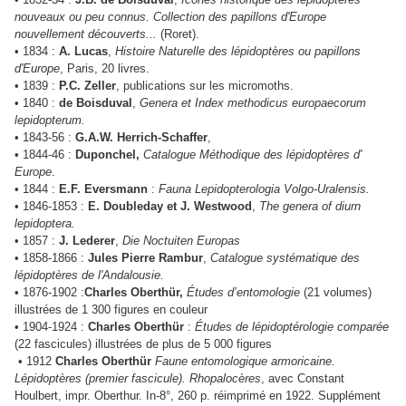
nouveaux ou peu connus. Collection des papillons d'Europe
nouvellement découverts...
(Roret).
• 1834 :
A. Lucas
,
Histoire Naturelle des lépidoptères ou papillons
d'Europe
, Paris, 20 livres.
• 1839 :
P.C. Zeller
, publications sur les micromoths.
• 1840 :
de Boisduval
,
Genera et Index methodicus europaecorum
lepidopterum.
• 1843-56 :
G.A.W. Herrich-Schaffer
,
• 1844-46 :
Duponchel,
Catalogue Méthodique des lépidoptères d'
Europe
.
• 1844 :
E.F. Eversmann
:
Fauna Lepidopterologia Volgo-Uralensis.
• 1846-1853 :
E. Doubleday et J. Westwood
,
The genera of diurn
lepidoptera.
• 1857 :
J. Lederer
,
Die Noctuiten Europas
• 1858-1866 :
Jules Pierre Rambur
,
Catalogue systématique des
lépidoptères de l'Andalousie.
• 1876-1902 :
Charles Oberthür,
Études d’entomologie
(21 volumes)
illustrées de 1 300 figures en couleur
• 1904-1924 :
Charles Oberthür
:
Études de lépidoptérologie comparée
(22 fascicules) illustrées de plus de 5 000 figures
• 1912
Charles Oberthür
Faune entomologique armoricaine.
Lépidoptères (premier fascicule). Rhopalocères
, avec Constant
Houlbert, impr. Oberthur. In-8°, 260 p. réimprimé en 1922. Supplément