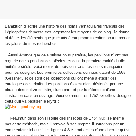
L'ambition d' écrire une histoire des noms vernaculaires français des
Lépidoptères dépasse très largement les moyens de ce blog. Je donne
plutôt ici les éléments que je réunis à ma propre intention pour marquer
les jalons de mes recherches.
Aussi étrange que cela puisse nous paraître, les papillons n' ont pas
reçu de noms pendant des siècles, et dans la première moitié du dix-
huitième siècle, voici moins de trois cent ans, les noms manquaient
pour les désigner. Les premières collections connues datent de 1565
(Gessner), et ce sont ces collections qui ont mené à établir des
catalogues descriptifs. Les papillons étaient alors désignés par une
phrase descriptive en latin, d'une part, et par la référence d'une
illustration dans un ouvrage. Voici comment, en 1762, Geoffroy désigne
celui qu'il va baptiser le Myrtil :
Réaumur, dans son Histoire des Insectes de 1734 n'utilise même
pas cette méthode, mais il renvoie à ses propres illustrations par un
commentaire tel que " les figures 4 & 5 sont celles d'une chenille qui vit
sur le prunier, et surtout sur le prunier sauvage, dont la femelle a de si