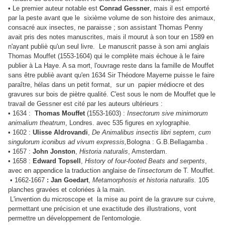
• Le premier auteur notable est
Conrad Gessner
, mais il est emporté
par la peste avant que le sixième volume de son histoire des animaux,
consacré aux insectes, ne paraisse ; son assistant Thomas Penny
avait pris des notes manuscrites, mais il mourut à son tour en 1589 en
n'ayant publiè qu'un seul livre. Le manuscrit passe à son ami anglais
Thomas Mouffet (1553-1604) qui le complète mais échoue à le faire
publier à La Haye. A sa mort, l'ouvrage reste dans la famille de Mouffet
sans être publiè avant qu'en 1634 Sir Théodore Mayerne puisse le faire
paraître, hélas dans un petit format, sur un papier médiocre et des
gravures sur bois de piètre qualité. C'est sous le nom de Mouffet que le
travail de Gessner est cité par les auteurs ultérieurs :
• 1634 :
Thomas Mouffet
(1553-1603) :
Insectorum sive minimorum
animalium theatrum
, Londres. avec 535 figures en xylographie.
• 1602 :
Ulisse Aldrovandi
,
De Animalibus insectis libri septem
,
cum
singulorum iconibus ad vivum expressis,
Bologna : G.B.Bellagamba .
• 1657 :
John Jonston
,
Historia naturalis
, Amsterdam.
• 1658 :
Edward Topsell
,
History of four-footed Beats and serpents
,
avec en appendice la traduction anglaise de l'
insectorum
de T. Mouffet.
• 1662-1667
: Jan Goedart
,
Metamorphosis et historia naturalis.
105
planches gravées et coloriées à la main.
L'invention du microscope et la mise au point de la gravure sur cuivre,
permettant une précision et une exactitude des illustrations, vont
permettre un développement de l'entomologie.