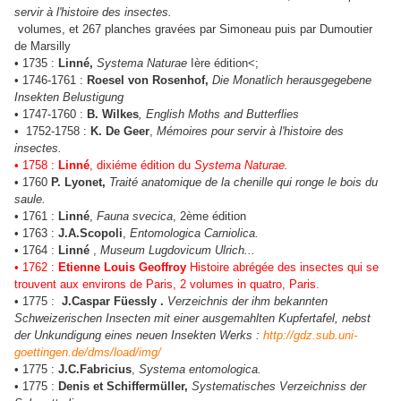
servir à l'histoire des insectes.
volumes, et 267 planches gravées par Simoneau puis par Dumoutier
de Marsilly
• 1735 :
Linné,
Systema Naturae
Ière édition<;
• 1746-1761 :
Roesel von Rosenhof,
Die Monatlich herausgegebene
Insekten Belustigung
• 1747-1760 :
B. Wilkes
, English Moths and Butterflies
• 1752-1758 :
K. De Geer
,
Mémoires pour servir à l'histoire des
insectes.
• 1758 :
Linné
, dixiéme édition du
Systema Naturae
.
• 1760
P. Lyonet,
Traité anatomique de la chenille qui ronge le bois du
saule.
• 1761 :
Linné
,
Fauna svecica
, 2ème édition
• 1763 :
J.A.Scopoli
,
Entomologica Carniolica.
• 1764 :
Linné
,
Museum Lugdovicum Ulrich...
• 1762 :
Etienne Louis Geoffroy
Histoire abrégée des insectes qui se
trouvent aux environs de Paris, 2 volumes in quatro, Paris.
• 1775 :
J.Caspar Füessly .
Verzeichnis der ihm bekannten
Schweizerischen Insecten mit einer ausgemahlten Kupfertafel, nebst
der Unkundigung eines neuen Insekten Werks :
http://gdz.sub.uni-
goettingen.de/dms/load/img/
• 1775 :
J.C.Fabricius
,
Systema entomologica.
• 1775 :
Denis et Schiffermüller,
Systematisches Verzeichniss der