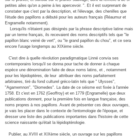
petites ailes qu'on a peine à les apercevoir. ". Et il est surprenant de
constater que c'est par la description, et l'élevage, des chenilles que
l'étude des papillons a débuté pour les auteurs français (Réaumur et
Engramelle notamment).
Lorsqu'ils n'étaient pas désignés par la phrase descriptive latine mais
par un terme français, ils recevaient des noms descriptifs tels que "le
papillon blanc veiné de vert", ou "le grand papillon du chou", et ce sera
encore l'usage longtemps au XIXème siècle.
C'est dire à quelle révolution paradigmatique Linné convia ses
contemporains lorsqu'il se donna pour tache de donner à chaque
espèce une dénomination faite de deux noms latins, et , notamment
pour les lépidoptères, de leur attribuer des noms parfaitement
arbitraires, tiré du fond culturel gréco-latin tels que " Ulysses",
"Agamemnon", "Diomedes". La date de ce séisme est fixée à l'année
1758. Et c'est en 1762 (Geoffroy) et en 1779 (Engramelle) que deux
publications donnent, pour la première fois en langue française, des
noms propres à nos papillons. Avant de présenter ces deux ouvrages,
je vais les placer dans le contexte de l'entomologie de l'époque, et
dresser une liste des publications importantes dans l'histoire de cette
science naissante qu'était la lépidoptèrologie.
Publier, au XVIII et XIXème siècle, un ouvrage sur les papillons