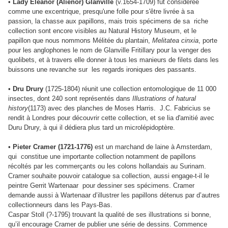
•
Lady Eleanor (Aliénor) Glanville
(v.1654-1709) fut considérée
comme une excentrique, presqu'une folle pour s'être livrée à sa
passion, la chasse aux papillons, mais trois spécimens de sa riche
collection sont encore visibles au Natural History Museum, et le
papillon que nous nommons Mélitée du plantain,
Melitatea cinxia
, porte
pour les anglophones le nom de Glanville Fritillary pour la venger des
quolibets, et à travers elle donner à tous les manieurs de filets dans les
buissons une revanche sur les regards ironiques des passants.
•
Dru Drury
(1725-1804) réunit une collection entomologique de 11 000
insectes, dont 240 sont représentés dans
Illustrations of hatural
history
(1173) avec des planches de Moses Harris. J.C. Fabricius se
rendit à Londres pour découvrir cette collection, et se lia d'amitié avec
Duru Drury, à qui il dédiera plus tard un microlépidoptère.
•
Pieter Cramer (1721-1776)
est un marchand de laine à Amsterdam,
qui constitue une importante collection notamment de papillons
récoltés par les commerçants ou les colons hollandais au Surinam.
Cramer souhaite pouvoir catalogue sa collection, aussi engage-t-il le
peintre Gerrit Wartenaar pour dessiner ses spécimens. Cramer
demande aussi à Wartenaar d’illustrer les papillons détenus par d’autres
collectionneurs dans les Pays-Bas.
Caspar Stoll (?-1795) trouvant la qualité de ses illustrations si bonne,
qu’il encourage Cramer de publier une série de dessins. Commence