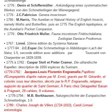
Schmetterlinge.
•: 1776 :
Denis et Schiffermüller
,
Ankündigung eines systematischen
Werkes von den Schmetterlingen der Wienergegend.
• 1776 :
J.C.Fabricius
Genera insectorum
• 1766 :
M.Harris,
The Aurelian or Natural History of English Insects,
namely Moths and Butterflies.
puis en 1775
The English lepidoptera, or
the Aurelian's Pocket Companion.
• 1776 :
Otto Friedrich Muller
,
Fauna inscetorum Fridrischdaliana.
Zoologiae Daniace Prodromus.
• 1767 :
Linné
, 12ème édition du
Systema Naturae
•
1777-94 :
J.C.Esper
Die Schmetterlinge in Abbildungen n,ach der
Natur,
1-5, seconde édition avec additions par Toussaint von
Charpentier en 1829-1839.
• 1775 à 1782 :
Caspar Stoll et Pieter Cramer
,
Die uitlandische
Kapellen :
description de 1650 espèces du Surinam.
•1779-1792 :
Jacques-Louis Florentin Engramelle
,
Papillons
d'Europepeints d'après nature par M. Ernst, gravés par M. Gérardin, et
coloriés sous leur direction, décrits par le R.P. Engramelle, religieux
augustin du quartier de Saint Germain
, À Paris chez Delaguette/ Basan
& Poignant, 29 cahiers, 8 volumes.
• 1778-1794 :
M.B. Borkhausen
,
Naturgeschichte der Europaïschen
Schmetterlinge,
1-5
• 1789 : Charles Joseph de Villers (1724-1810),
Caroli Linnaei
entomologia.