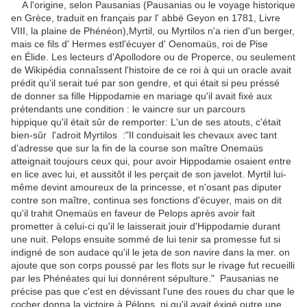
A l'origine, selon Pausanias (Pausanias ou le voyage historique
en Grèce, traduit en français par l' abbé Geyon en 1781, Livre
VIII, la plaine de Phénéon),Myrtil, ou Myrtilos n'a rien d'un berger,
mais ce fils d' Hermes estl'écuyer d' Oenomaüs, roi de Pise
en Élide. Les lecteurs d'Apollodore ou de Properce, ou seulement
de Wikipédia connaîssent l'histoire de ce roi à qui un oracle avait
prédit qu'il serait tué par son gendre, et qui était si peu préssé
de donner sa fille Hippodamie en mariage qu'il avait fixé aux
prétendants une condition : le vaincre sur un parcours
hippique qu'il était sûr de remporter: L'un de ses atouts, c'était
bien-sûr l'adroit Myrtilos :"Il conduisait les chevaux avec tant
d'adresse que sur la fin de la course son maître Onemaüs
atteignait toujours ceux qui, pour avoir Hippodamie osaient entre
en lice avec lui, et aussitôt il les perçait de son javelot. Myrtil lui-
même devint amoureux de la princesse, et n'osant pas diputer
contre son maître, continua ses fonctions d'écuyer, mais on dit
qu'il trahit Onemaüs en faveur de Pelops après avoir fait
prometter à celui-ci qu'il le laisserait jouir d'Hippodamie durant
une nuit. Pelops ensuite sommé de lui tenir sa promesse fut si
indigné de son audace qu'il le jeta de son navire dans la mer. on
ajoute que son corps poussé par les flots sur le rivage fut recueilli
par les Phénéates qui lui donnérent sépulture." Pausanias ne
précise pas que c'est en dévissant l'une des roues du char que le
cocher donna la victoire à Pélops, ni qu'il avait éxigé outre une