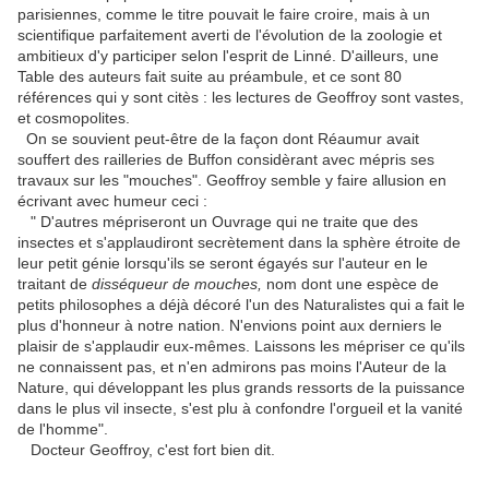
parisiennes, comme le titre pouvait le faire croire, mais à un
scientifique parfaitement averti de l'évolution de la zoologie et
ambitieux d'y participer selon l'esprit de Linné. D'ailleurs, une
Table des auteurs fait suite au préambule, et ce sont 80
références qui y sont citès : les lectures de Geoffroy sont vastes,
et cosmopolites.
On se souvient peut-être de la façon dont Réaumur avait
souffert des railleries de Buffon considèrant avec mépris ses
travaux sur les "mouches". Geoffroy semble y faire allusion en
écrivant avec humeur ceci :
" D'autres mépriseront un Ouvrage qui ne traite que des
insectes et s'applaudiront secrètement dans la sphère étroite de
leur petit génie lorsqu'ils se seront égayés sur l'auteur en le
traitant de
disséqueur de mouches,
nom dont une espèce de
petits philosophes a déjà décoré l'un des Naturalistes qui a fait le
plus d'honneur à notre nation. N'envions point aux derniers le
plaisir de s'applaudir eux-mêmes. Laissons les mépriser ce qu'ils
ne connaissent pas, et n'en admirons pas moins l'Auteur de la
Nature, qui développant les plus grands ressorts de la puissance
dans le plus vil insecte, s'est plu à confondre l'orgueil et la vanité
de l'homme".
Docteur Geoffroy, c'est fort bien dit.