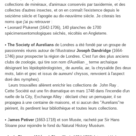
collections de minéraux, d'animaux conservés par taxidermie, et des
collectes d'autres insectes, et on en connaît l'existence depuis le
seiziéme siècle et l'apogée au dix-neuvième siècle. Je citerais les
noms que j'ai pu retrouver :
• Leonard Plukenet (1642-1706), 140 planches de 1700
spécimensentomologiques séchés, récoltés en Angleterre.
•
The Society of Aurelians
de Londres a été fondé par un groupe de
passionnés réunis autour de l'illustrateur
Joseph Dandridge
(1664-
1746) pour prospecter la région de Londres. C'est l'un des plus anciens
clubs de zoologie, qui tire son nom d'Aurélian _ terme archaïque
désignant les lépidoptèrologistes_ de
aurelia, ae
, la chrysalide (les deux
mots, latin et grec et issus de aureum/ chrysos, renvoient à l'aspect
doré des nymphes).
Leurs trouvailles allèrent enrichir les collections de John Ray .
Cette Société eut une fin dramatique en mars 1748 dans l'incendie d'un
ruelle de la City, Exchange Alley : déclaré chez un perruquier, il se
propagea à une centaine de maisons, et si aucun des "Aurelians"ne
périrent, ils perdirent leur bibliothèque et toutes leurs collections.
• J
ames Petiver
(1663-1718) et son Musée, racheté par Sir Hans
Sloane pour rejoindre le fond du Natural History Muséum.