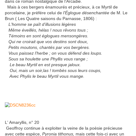
dans ce roman nostalgique de l'Arcadie.
Mais à ces bergers énamourés et précieux, à ce Myrtil de
porcelaine, je prèfére celui de
l'Églogue désenchantée
de M. Le
Brun ( Les Quatre saisons du Parnasse, 1806) :
L'homme se paît d'illusions légères
Même éveillés, hélas ! nous rêvons tous ;
Témoins en sont églogues mensongères.
Qui ne croirait que vos destins sont doux,
Petits moutons, chantés par vos bergères.
Vous paissez l'herbe ; on vous défend des loups.
Sous sa houlette une Phyllis vous range ;
Le beau Myrtil en est presque jaloux.
Oui, mais un soir,las ! tombès sous leurs coups,
Avec Phylis le beau Myrtil vous mange.
L' Amaryllis, n° 20
Geoffroy continue à exploiter la veine de la poèsie précieuse
avec cette espèce,
Pyronia tithonus,
mais cette fois-ci avec un