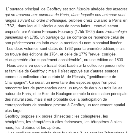
L'
ouvrage principal de Geoffroy est son
Histoire abrégée des insectes
qui se trouvent aux environs de Paris, dans laquelle ces animaux sont
publiée chez Durand à Paris en
rangés suivant un ordre méthodique,
1762,
dans lequel il n'indique pas de noms latins ; ceux-ci seront
proposés par Antoine-François Fourcroy (1755-1809) dans
Entomologia
parisiensis
en 1785, un ouvrage qui se contente de reprendre celui de
son prédecesseur en latin avec la mention du nom binominal linnéen.
Les deux volumes sont datés de 1762 pour la première édition, mais
on trouve des éditions de 1764, et celle de 1779 "revue, corrigée,
et augmentée d'un supplément considérable", ou une édition de 1800.
Nous avons vu que ce travail était basé sur la collection personnelle
et familiale de Geoffroy ; mais il s'est appuyé sur d'autres sources,
comme la collection d'un certain M. de Plessis, "gentilhomme de
Champagne". Ce serait un inventaire des espèces qque l'on peut
rencontrer lors de promenades dans un rayon de deux ou trois lieues
autour de Paris, et le Bois de Boulogne semble la destination principale
des naturalistes, mais il est probable que la participation de
correspondants de province procure à Geoffroy un recrutement spatial
plus large.
Geoffroy propose six ordres d'insectes : les coléoptères, les
hémiptères, les tétraptères à ailes farineuses, les tétraptères à ailes
nues, les diptères et les aptères.