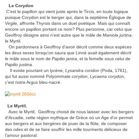
Le Corydon
C'est le papillon qui vient juste après le Tircis, en toute logique
puisque Corydon est le berger qui, dans la septiéme Églogue de
Virgile, affronte Thyrsis dans un duel poètique. Mais qui connaît
encore un papillon portant ce nom? Plus personne, car celui que
Geoffroy désigne ainsi n'est autre que le mâle de
Maniola jurtina
,
le Myrtil.
On pardonnera à Geoffroy d'avoir décrit comme deux espèces
les deux sexes lorsqu'on saura que Linné avait également décrit
le mâle sous le nom de
Papilio janira
, et la femelle sous celui de
Papilio justina
.
Il existe pourtant un lycéne,
Lysandra coridon
(Poda, 1761),
qui fut aussi nommé Polyommate corydon,
Lycaena corydon
,
c'est notre Argus bleu-nacré.
Le Myrtil.
Avec le Myrtil, Geoffroy choisit de nous laisser avec les bergers
d'Arcadie, cette région mythique de Grèce où un Age d'or permet
aux bergers et aux bergères de jouer de la flûte, de composer
des odes et de se faire souffrir les mille tourments délicieux de
l'amour pastoral.