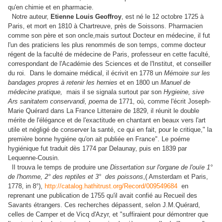
qu'en chimie et en pharmacie.
Notre auteur,
Etienne Louis Geoffroy
, est né le 12 octobre 1725 à
Paris, et mort en 1810 à Chartreuve, près de Soissons. Pharmacien
comme son père et son oncle,mais surtout Docteur en médecine, il fut
l'un des praticiens
les plus renommés de son temps, comme docteur
régent de la faculté de médecine de Paris, professeur en cette faculté,
correspondant de l'Académie des Sciences et de l'Institut, et conseiller
du roi. Dans le domaine médical, il écrivit en 1778 un
Mémoire sur les
bandages propres à retenir les hernies
et en 1800 un
Manuel de
médecine pratique,
mais il se signala surtout par son
Hygieine, sive
Ars sanitatem conservandi, poema
de 1771, où, comme l'écrit Joseph-
Marie Quérard dans La France Litteraire de 1829, il réunit le double
mérite de l'élégance et de l'exactitude en chantant en beaux vers l'art
utile et négligé de conserver la santé, ce qui en fait, pour le critique," la
première bonne hygiéne qu'on ait publiée en France". Le poéme
hygiénique fut traduit dès 1774 par Delaunay, puis en 1839 par
Lequenne-Cousin.
Il trouva le temps de produire une
Dissertation sur l'organe de l'ouïe 1°
de l'homme, 2° des reptiles et 3° des poissons
,( Amsterdam et Paris,
1778, in 8°),
http://catalog.hathitrust.org/Record/009549684
en
reprenant une publication de 1755 qu'il avait confié au Recueil des
Savants étrangers. Ces recherches dépassent, selon J.M.Quérard,
celles de Camper et de Vicq d'Azyr, et "suffiraient pour démontrer que