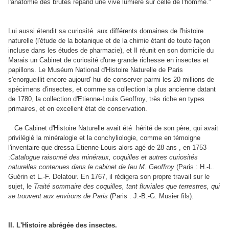
l'anatomie des brutes répand une vive lumière sur celle de l'homme."
Lui aussi étendit sa curiosité aux différents domaines de l'histoire
naturelle (l'étude de la botanique et de la chimie étant de toute façon
incluse dans les études de pharmacie), et Il réunit en son domicile du
Marais un Cabinet de curiosité d'une grande richesse en insectes et
papillons. Le Muséum National d'Histoire Naturelle de Paris
s'enorgueillit encore aujourd' hui de conserver parmi les 20 millions de
spécimens d'insectes, et comme sa collection la plus ancienne datant
de 1780, la collection d'Etienne-Louis Geoffroy, très riche en types
primaires, et en excellent état de conservation.
Ce Cabinet d'Histoire Naturelle avait été hérité de son père, qui avait
privilégié la minéralogie et la conchyliologie, comme en témoigne
l'inventaire que dressa Etienne-Louis alors agé de 28 ans , en 1753
:
Catalogue raisonné des minéraux, coquilles et autres curiosités
naturelles contenues dans le cabinet de feu M. Geoffroy
(Paris : H.-L.
Guérin et L.-F. Delatour. En 1767, il rédigera son propre travail sur le
sujet, le
Traité sommaire des coquilles, tant fluviales que terrestres, qui
se trouvent aux environs de Paris
(Paris : J.-B.-G. Musier fils).
II. L'Histoire abrégée des insectes.