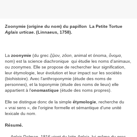
Zoonymie (origine du nom) du papillon
La Petite Tortue
Aglais urticae
.
(Linnaeus, 1758).
La
zoonymie
(du grec
ζῷον, zôon
, animal et ónoma,
ὄνομα
,
nom) est la science diachronique qui étudie les noms d'animaux,
ou zoonymes. Elle se propose de rechercher leur signification,
leur étymologie, leur évolution et leur impact sur les sociétés
(biohistoire). Avec l'anthroponymie (étude des noms de
personnes), et la toponymie (étude des noms de lieux) elle
appartient à l'
onomastique
(étude des noms propres).
Elle se distingue donc de la simple
étymologie
, recherche du
« vrai sens », de l'origine formelle et sémantique d'une unité
lexicale du nom.
Résumé.
—
Aglais
Dalman, 1816 vient du latin
Aglaia
,
lui-même du grec