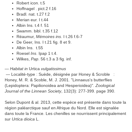
Robert icon. t.5
Hoffnagel . pict.2 f.16
Bradl. nat. t.27 f.2
Merian eur. I t.44
Albin Ins. t.4 f. 51
Swamm. bibl. t.35 f.12
Réaumur,
Mémoires ins
. I t.26 f.6-7
De Geer, Ins. I t.21 fig. 8 et 9.
Albin Ins. t.55
Roesel
Ins
. Ipap 1 t.4.
Wilkes,
Pap
. 56 t.3 a 3 fig. inf.
—
Habitat in
Urtica
vulgatissimus
— Localité-type : Suède, désignée par Honey & Scroble :
Honey, M. R. & Scoble, M. J. 2001. "Linnaeus's butterflies
(Lepidoptera: Papilionoidea and Hesperioidea)".
Zoological
Journal of the Linnean Society
, 132(3): 277-399. page 390.
Selon Dupont & al. 2013, cette espèce est présente dans toute la
région paléarctique sauf en Afrique du Nord. Elle est signalée
dans toute la France. Les chenilles se nourrissent principalement
sur
Urtica dioica
L.