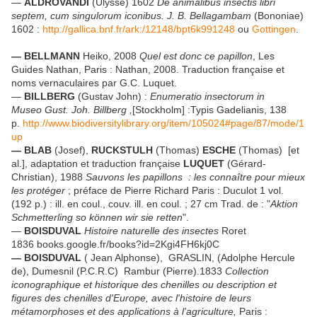
—
ALDROVANDI
(Ulysse) 1602
De animalibus insectis libri
septem, cum singulorum iconibus. J. B. Bellagambam
(Bononiae)
1602 :
http://gallica.bnf.fr/ark:/12148/bpt6k991248
ou
Gottingen
.
— BELLMANN
Heiko, 2008
Quel est donc ce papillon
, Les
Guides Nathan, Paris : Nathan, 2008. Traduction française et
noms vernaculaires par G.C. Luquet.
—
BILLBERG
(Gustav John) :
Enumeratio insectorum in
Museo
Gust. Joh. Billberg ,
[Stockholm] :Typis Gadelianis, 138
p.
http://www.biodiversitylibrary.org/item/105024#page/87/mode/1
up
— BLAB
(Josef),
RUCKSTULH
(Thomas)
ESCHE
(Thomas) [et
al.], adaptation et traduction française
LUQUET
(Gérard-
Christian), 1988
Sauvons les papillons
: les connaître pour mieux
les protéger
; préface de Pierre Richard Paris : Duculot 1 vol.
(192 p.) : ill. en coul., couv. ill. en coul. ; 27 cm Trad. de : "
Aktion
Schmetterling so können wir sie retten
".
—
BOISDUVAL
Histoire naturelle des insectes
Roret
1836 books.google.fr/books?id=2Kgi4FH6kj0C
— BOISDUVAL
( Jean Alphonse), GRASLIN, (Adolphe Hercule
de), Dumesnil (P.C.R.C) Rambur (Pierre).1833
Collection
iconographique et historique des chenilles ou description et
figures des chenilles d'Europe, avec l'histoire de leurs
métamorphoses et des applications à l'agriculture,
Paris :