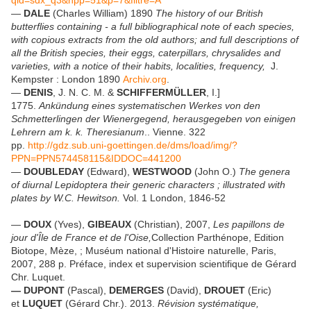
qid=sdx_q3&hpp=51&p=7&filtre=A
—
DALE
(Charles William) 1890
The history of our British
butterflies containing - a full bibliographical note of each species,
with copious extracts from the old authors; and full descriptions of
all the British species, their eggs, caterpillars, chrysalides and
varieties, with a notice of their habits, localities, frequency,
J.
Kempster : London 1890
Archiv.org
.
—
DENIS
, J. N. C. M. &
SCHIFFERMÜLLER
, I.]
1775.
Ankündung eines systematischen Werkes von den
Schmetterlingen der Wienergegend, herausgegeben von einigen
Lehrern am k. k. Theresianum
.. Vienne. 322
pp.
http://gdz.sub.uni-goettingen.de/dms/load/img/?
PPN=PPN574458115&IDDOC=441200
—
DOUBLEDAY
(Edward),
WESTWOOD
(John O.)
The genera
of diurnal Lepidoptera their generic characters ; illustrated with
plates by W.C. Hewitson.
Vol. 1 London, 1846-52
—
DOUX
(Yves),
GIBEAUX
(Christian), 2007,
Les papillons de
jour d'Île de France et de l'Oise,
Collection Parthénope, Edition
Biotope, Mèze, ; Muséum national d'Histoire naturelle, Paris,
2007, 288 p. Préface, index et supervision scientifique de Gérard
Chr. Luquet.
— DUPONT
(Pascal),
DEMERGES
(David),
DROUET
(Eric)
et
LUQUET
(Gérard Chr.). 2013.
Révision systématique,