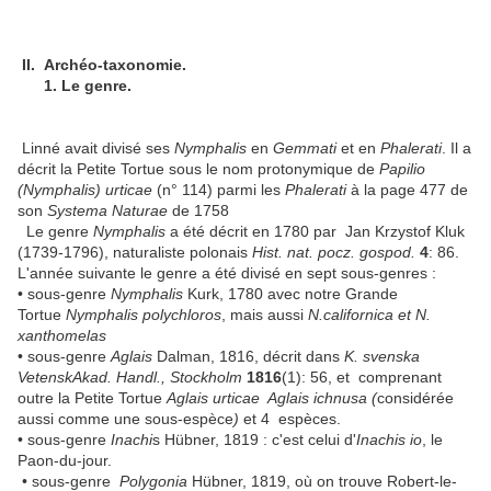
II. Archéo-taxonomie.
1. Le genre.
Linné avait divisé ses
Nymphalis
en
Gemmati
et en
Phalerati
. Il a
décrit la Petite Tortue sous le nom protonymique de
Papilio
(Nymphalis) urticae
(n° 114) parmi les
Phalerati
à la page 477 de
son
Systema Naturae
de 1758
Le genre
Nymphalis
a été décrit en 1780 par Jan Krzystof Kluk
(1739-1796), naturaliste polonais
Hist. nat. pocz. gospod.
4
: 86.
L'année suivante le genre a été divisé en sept sous-genres :
• sous-genre
Nymphalis
Kurk, 1780 avec notre Grande
Tortue
Nymphalis polychloros
, mais aussi
N.californica et N.
xanthomelas
• sous-genre
Aglais
Dalman, 1816, décrit dans
K. svenska
VetenskAkad. Handl., Stockholm
1816
(1): 56, et comprenant
outre la Petite Tortue
Aglais urticae Aglais ichnusa (
considérée
aussi comme une sous-espèce
)
et 4 espèces.
• sous-genre
Inachi
s Hübner, 1819 : c'est celui d'
Inachis io
, le
Paon-du-jour.
• sous-genre
Polygonia
Hübner, 1819, où on trouve Robert-le-