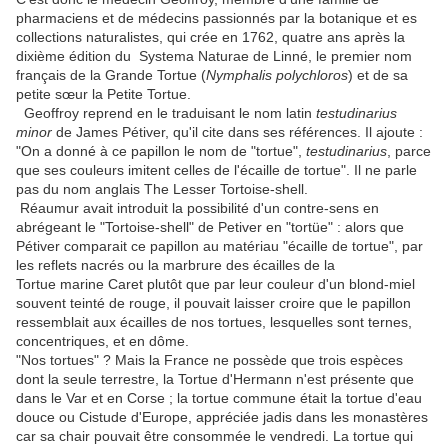
pharmaciens et de médecins passionnés par la botanique et es
collections naturalistes, qui crée en 1762, quatre ans après la
dixième édition du Systema Naturae de Linné, le premier nom
français de la Grande Tortue (
Nymphalis polychloros
) et de sa
petite sœur la Petite Tortue.
Geoffroy reprend en le traduisant le nom latin
testudinarius
minor
de James Pétiver, qu'il cite dans ses références. Il ajoute :
"On a donné à ce papillon le nom de "tortue",
testudinarius
, parce
que ses couleurs imitent celles de l'écaille de tortue". Il ne parle
pas du nom anglais The Lesser Tortoise-shell.
Réaumur avait introduit la possibilité d'un contre-sens en
abrégeant le "Tortoise-shell" de Petiver en "tortüe" : alors que
Pétiver comparait ce papillon au matériau "écaille de tortue", par
les reflets nacrés ou la marbrure des écailles de la
Tortue marine Caret plutôt que par leur couleur d'un blond-miel
souvent teinté de rouge, il pouvait laisser croire que le papillon
ressemblait aux écailles de nos tortues, lesquelles sont ternes,
concentriques, et en dôme.
"Nos tortues" ? Mais la France ne possède que trois espèces
dont la seule terrestre, la Tortue d'Hermann n'est présente que
dans le Var et en Corse ; la tortue commune était la tortue d'eau
douce ou Cistude d'Europe, appréciée jadis dans les monastères
car sa chair pouvait être consommée le vendredi. La tortue qui