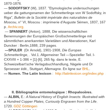
1870-1876.
—
SODOFFSKY
(W), 1837. "Etymologische undersuchungen
ueber die gattungsnamen der Schmetterlinge von W Sodoffsky, in
Riga",
Bulletin de la Société impériale des naturalistes de
Moscou
, n° VI, Moscou : imprimerie d'Auguste Sémen, 1837, 167
p.
Archiv.org.
—
SPANNERT
(Anton), 1888, Die wissenschaftlichen
Benennungen der Europäischen Großschmetterlinge mit
sâmmtlichen anerkannten Varietâten und Aberationen, Karl
Duncker : Berlin,1888, 239 pages.
—SPULER
(Dr Arnold), 1901-1908,
Die Europas
Schmetterlinge
, . Vol.1. Allgemeiner Teil —Spezieller Teil. I-
CXXVIII + 1-386 + [1]-[6], 265 fig. dans le texte, E.
Schweizelbart'sche Verlagsbuchhandlung, Nägele und Dr
Sproesser édit., Stuttgart, Allemagne. En ligne sur
BHL
.
— Numen. The Latin lexicon
:
http://latinlexicon.org/index.php
II. Bibliographie entomologique : Rhopalocères.
—
ALBIN,
E.:
A Natural History of English Insects: Illustrated with
a Hundred Copper Plates, Curiously Engraven from the Life
.
1720.
GDZ Göttingen