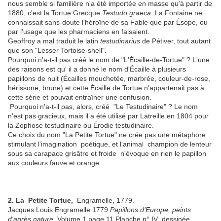
nous semble si familière n'a été importée en masse qu'à partir de
1880, c'est la Tortue Grecque
Testudo graeca
. La Fontaine ne
connaissait sans-doute l'héroïne de sa Fable que par Ésope, ou
par l'usage que les pharmaciens en faisaient.
Geoffroy a mal traduit le latin
testudinarius
de Pétiver, tout autant
que son "Lesser Tortoise-shell".
Pourquoi n'a-t-il pas créé le nom de "L'Écaille-de-Tortue" ? L'une
des raisons est qu' il a donné le nom d'Écaille à plusieurs
papillons de nuit (Écailles mouchetée, marbrée, couleur-de-rose,
hérissone, brune) et cette Écaille de Tortue n'appartenait pas à
cette série et pouvait entraîner une confusion.
Pourquoi n'a-t-il pas, alors, créé "Le Testudinaire" ? Le nom
n'est pas gracieux, mais il a été utilisé par Latreille en 1804 pour
la Zophose testudinaire ou Érodie testudinaire.
Ce choix du nom "La Petite Tortue" ne crée pas une métaphore
stimulant l'imagination poétique, et l'animal champion de lenteur
sous sa carapace grisâtre et froide n'évoque en rien le papillon
aux couleurs fauve et orange.
2. La Petite Tortue,
Engramelle, 1779.
Jacques Louis Engramelle 1779
Papillons d'Europe, peints
d'après nature
, Volume 1 page 11 Planche n° IV dessinée