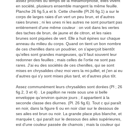
assez proches du temps de la métamorphose, elles vivent
en société, plusieurs ensemble mangent la même feuille.
Planche 26 fig.5,a et b. Cette chenille (Pl.26 fig.1) a sur le
corps de larges raies d'un vert un peu brun, et d'autres
raies brunes ; ni les unes ni les autres ne sont pourtant pas
entièrement d'une même couleur : on voit dans les vertes
des taches de brun, de jaune et de citron, et les raies
brunes sont piquées de vert. Elle a huit épines sur chaque
anneau du milieu du corps. Quand on tient un bon nombre
de ces chenilles dans un poudrier, on s'aperçoit bientôt
qu'elles sont grandes mangeuses, qu'il faut souvent leur
redonner des feuilles ; mais celles de l'ortie ne sont pas
rares. J'ai eu des sociétés de ces chenilles, qui se sont
mises en chrysalides chez moi vers la mi-juillet, et j'en ai eu
d'autres qui s'y sont mises plus tard, et d'autres plus tôt.
Assez communément leurs chrysalides sont dorées (Pl ; 26
fig.2, 3 et 4) . Le papillon ne reste sous une si belle
enveloppe qu'environ quinze jours ; il appartient à la
seconde classe des diurnes. (Pl. 26 fig.6). Tout c qui paraît
en noir, dans la figure 6 ou en noir clair sur le dessous de
ses ailes est brun ou noir. La grande place plus blanche, et
marquée t, qui paraît sur le dessous des ailes supérieures,
est d'une couleur passée de chamois ; mais la couleur qui