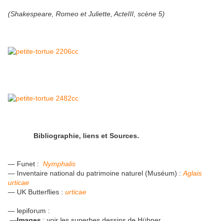
(Shakespeare, Romeo et Juliette, ActeIII, scène 5)
Bibliographie, liens et Sources.
— Funet :
Nymphalis
— Inventaire national du patrimoine naturel (Muséum) :
Aglais
urticae
— UK Butterflies :
urticae
— lepiforum :
—
Images
: voir les superbes dessins de Hübner .