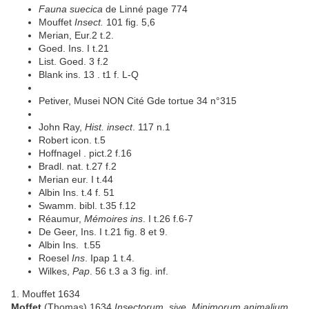
Fauna suecica
de Linné page 774
Mouffet
Insect.
101 fig. 5,6
Merian, Eur.2 t.2.
Goed. Ins. I t.21
List. Goed. 3 f.2
Blank ins. 13 . t1 f. L-Q
Petiver, Musei NON Cité Gde tortue 34 n°315
John Ray,
Hist. insect
. 117 n.1
Robert icon. t.5
Hoffnagel . pict.2 f.16
Bradl. nat. t.27 f.2
Merian eur. I t.44
Albin Ins. t.4 f. 51
Swamm. bibl. t.35 f.12
Réaumur,
Mémoires ins
. I t.26 f.6-7
De Geer, Ins. I t.21 fig. 8 et 9.
Albin Ins. t.55
Roesel
Ins
. Ipap 1 t.4.
Wilkes,
Pap
. 56 t.3 a 3 fig. inf.
1. Mouffet 1634
Moffet
(Thomas) 1634
Insectorum, sive, Minimorum animalium