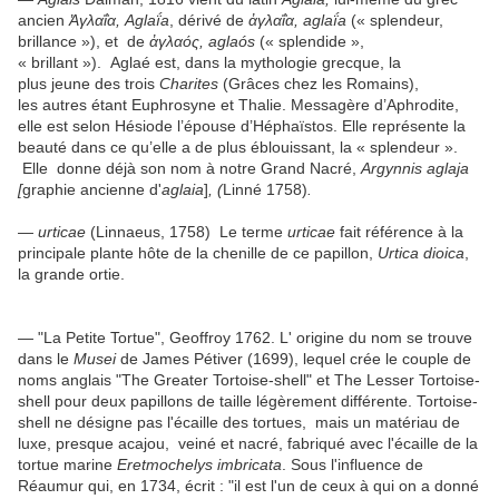
ancien
Ἀγλαΐα
,
Aglaḯa
, dérivé de
ἀγλαΐα
,
aglaḯa
(« splendeur,
brillance »), et de
ἀγλαός
, aglaós
(« splendide »,
« brillant »). Aglaé est, dans la mythologie grecque, la
plus jeune des trois
Charites
(Grâces chez les Romains),
les autres étant Euphrosyne et Thalie. Messagère d’Aphrodite,
elle est selon Hésiode l’épouse d’Héphaïstos. Elle représente la
beauté dans ce qu’elle a de plus éblouissant, la « splendeur ».
Elle donne déjà son nom à notre Grand Nacré,
Argynnis aglaja
[
graphie ancienne d'
aglaia
]
, (
Linné 1758)
.
—
urticae
(Linnaeus, 1758) Le terme
urticae
fait référence à la
principale plante hôte de la chenille de ce papillon,
Urtica dioica
,
la grande ortie.
— "La Petite Tortue", Geoffroy 1762. L' origine du nom se trouve
dans le
Musei
de James Pétiver (1699), lequel crée le couple de
noms anglais "The Greater Tortoise-shell" et The Lesser Tortoise-
shell pour deux papillons de taille légèrement différente. Tortoise-
shell ne désigne pas l'écaille des tortues, mais un matériau de
luxe, presque acajou, veiné et nacré, fabriqué avec l'écaille de la
tortue marine
Eretmochelys imbricata
. Sous l'influence de
Réaumur qui, en 1734, écrit : "il est l'un de ceux à qui on a donné