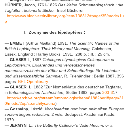
HÜBNER
, Jacob, 1761-1826
Das kleine Schmetterlingsbuch : die
Tagfalter : kolorierte Stiche,
Insel-Bücherei ;
.
http://www.biodiversitylibrary.org/item/138312#page/35/mode/1u
p
I. Zoonymie des lépidoptères :
—
EMMET
(Arthur Maitland) 1991.
The Scientific Names of the
British Lepidoptera: Their History and Meaning,
Colchester,
Essex, England : Harley Books, 1991, 288 p. : ill. ; 25 cm.
—
GLASER
L, 1887
Catalogus etymologicus Coleoperum et
Lepidopterum. Erklärendes und verdeutschendes
namensverzeichnis der Käfer und Schmetterlinge fûr Liebhaber
und wissenschaftliche Sammler
, R. Friehändler : Berlin 1887, 396
pages.
BHL Openlibrary
.
— GLASER, L
, 1882 "Zur Nomenklatur des deutschen Tagfalter,
in
Entomologischen Nachrichten,
Stettin 1882 pages
303-3
17,
https://archive.org/stream/entomologischena81882berl#page/31
0/mode/2up/search/lycaena
)
— Gozmány
, László:
Vocabularium nominum animalium Europae
septem linguis redactum
.
2 vols. Budapest: Akadémiai Kiadó,
1979.
—
JERMYN
L.:
The Butterfly Collector's Vade Mecum: or a