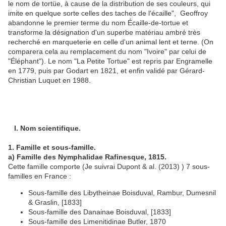
le nom de tortüe, à cause de la distribution de ses couleurs, qui
imite en quelque sorte celles des taches de l'écaille", Geoffroy
abandonne le premier terme du nom Écaille-de-tortue et
transforme la désignation d'un superbe matériau ambré très
recherché en marqueterie en celle d'un animal lent et terne. (On
comparera cela au remplacement du nom "Ivoire" par celui de
"Éléphant"). Le nom "La Petite Tortue" est repris par Engramelle
en 1779, puis par Godart en 1821, et enfin validé par Gérard-
Christian Luquet en 1988.
I. Nom scientifique.
1. Famille et sous-famille.
a) Famille des Nymphalidae Rafinesque, 1815.
Cette famille comporte (Je suivrai Dupont & al. (2013) ) 7 sous-
familles en France :
Sous-famille des Libytheinae Boisduval, Rambur, Dumesnil
& Graslin, [1833]
Sous-famille des Danainae Boisduval, [1833]
Sous-famille des Limenitidinae Butler, 1870