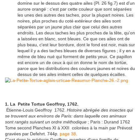
domine sur le dessus des quatre ailes (Pl. 26 fig.7) est d'un
aurore orangé : c'est par cette couleur que sont séparées
les unes des autres des taches, pour la plupart noires. Les
noires, plus proches du coté extérieur des ailes sont
séparées par un jaune plus clair que celui des autres
endroits. Les deux taches les plus proches de la tête, qu'on
a laissées en blanc, sont bleues. Ce que ces ailes ont de
plus beau, c'est leur bordure, dont le fond est noir, mais sur
lequel il y a des taches bleues de diverses figures ; il y en a
même de bleu nué qui forment de petits yeux. Ce papillon
est encore un de ceux à qui on donne le nom de tortüe,
parce que les distributions des couleurs jaunes et noires du
dessus de ses ailes imitent celles de quelques écailles.
1. La Petite Tortue Geoffroy, 1762.
Étienne-Louis Geoffroy 1762.
Histoire abrégée des insectes qui
se trouvent aux environs de Paris: dans laquelle ces animaux
sont rangés suivant un ordre méthodique
; Paris : Durand 1762
Tome second Planches XI à XXII colorées à la main par Prévost
gravées par Defehrt. 744p.
page 38
.
C'est donc le médecin Geoffroy, membre d'une famille de