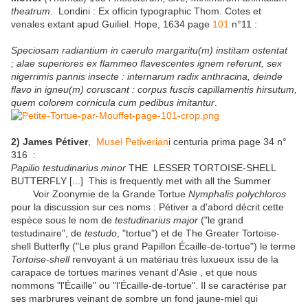
theatrum
. Londini : Ex officin typographic Thom. Cotes et
venales extant apud Guiliel. Hope, 1634 page
101
n°11 :
Speciosam radiantium in caerulo margaritu(m) institam ostentat
;
alae superiores ex flammeo flavescentes ignem referunt, sex
nigerrimis pannis insecte : internarum radix anthracina, deinde
flavo in igneu(m) coruscant : corpus fuscis capillamentis hirsutum,
quem colorem cornicula cum pedibus imitantur
.
2) James Pétiver
,
Musei Petiverian
i centuria prima page 34 n°
316 :
Papilio testudinarius minor
THE LESSER TORTOISE-SHELL
BUTTERFLY [...] This is frequently met with all the Summer
Voir Zoonymie de la Grande Tortue
Nymphalis polychloros
pour la discussion sur ces noms : Pétiver a d'abord décrit cette
espèce sous le nom de
testudinarius major
("le grand
testudinaire", de
testudo
, "tortue") et de The Greater Tortoise-
shell Butterfly ("Le plus grand Papillon Écaille-de-tortue") le terme
Tortoise-shell
renvoyant à un matériau très luxueux issu de la
carapace de tortues marines venant d'Asie , et que nous
nommons "l'Écaille" ou "l'Écaille-de-tortue". Il se caractérise par
ses marbrures veinant de sombre un fond jaune-miel qui