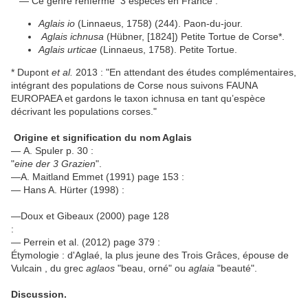
— Ce genre renferme 3 espèces en France :
Aglais io
(Linnaeus, 1758) (244). Paon-du-jour.
Aglais ichnusa
(Hübner, [1824]) Petite Tortue de Corse*.
Aglais urticae
(Linnaeus, 1758). Petite Tortue.
* Dupont
et al.
2013 : "En attendant des études complémentaires,
intégrant des populations de Corse nous suivons FAUNA
EUROPAEA et gardons le taxon ichnusa en tant qu’espèce
décrivant les populations corses."
Origine et signification du nom Aglais
— A. Spuler p. 30 :
"
eine der 3 Grazien
".
—A. Maitland Emmet (1991) page 153 :
— Hans A. Hürter (1998) :
—Doux et Gibeaux (2000) page 128
:
— Perrein et al. (2012) page 379 :
Étymologie : d'Aglaé, la plus jeune des Trois Grâces, épouse de
Vulcain , du grec
aglaos
"beau, orné" ou
aglaia
"beauté".
Discussion.