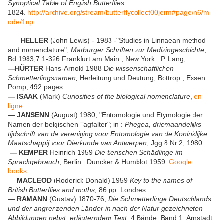
Synoptical Table of English Butterflies
.
1824.
http://archive.org/stream/butterflycollect00jerm#page/n6/m
ode/1up
—
HELLER
(John Lewis) - 1983 -"Studies in Linnaean method
and nomenclature",
Marburger Schriften zur Medizingeschichte
,
Bd.1983;7:1-326.Frankfurt am Main ; New York : P. Lang,
—HÜRTER
Hans-Arnold 1988 D
ie wissenschaftlichen
Schmetterlingsnamen,
Herleitung und Deutung, Bottrop ; Essen :
Pomp, 492 pages.
— ISAAK
(Mark)
Curiosities of the biological nomenclature
,
en
ligne
.
—
JANSENN
(August) 1980, "Entomologie und Etymologie der
Namen der belgischen Tagfalter"; in :
Phegea, driemaandelijks
tijdschrift van de vereniging voor Entomologie van de Koninklijke
Maatschappij voor Dierkunde van Antwerpen
, Jgg.8 Nr.2, 1980.
— KEMPER
Heinrich 1959
Die tierischen Schädlinge im
Sprachgebrauch
, Berlin : Duncker & Humblot 1959.
Google
books
.
—
MACLEOD
(Roderick Donald) 1959
Key to the names of
British Butterflies and moths
, 86 pp. Londres.
—
RAMANN
(Gustav) 1870-76,
Die Schmetterlinge Deutschlands
und der angrenzenden Länder in nach der Natur gezeichneten
Abbildungen nebst erläuterndem Text
, 4 Bände, Band 1, Arnstadt