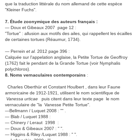
que la traduction littérale du nom allemand de cette espèce
"Kleiner Fuchs".
7. Étude zoonymique des auteurs français :
— Doux et Gibeaux 2007 page 12 :
"Tortue" : allusion aux motifs des ailes, qui rappellent les écailles
de certaines tortues (Réaumur, 1734).
— Perrein
et al.
2012 page 396 :
Calquée sur l'appelation anglaise, la Petite Tortue de Geoffroy
(1762) fait le pendant de la Grande Tortue (voir Nymphalis
polychloros).
8. Noms vernaculaires contemporains
:
Charles Oberthür et Constant Houlbert , dans leur Faune
armoricaine de 1912-1921, utilisent le nom scientifique de
Vanessa urticae
puis citent dans leur texte page le nom
vernaculaire de "la Vanesse Petite Tortue".
—Bellmann / Luquet 2008 : "" .
— Blab / Luquet 1988 :
— Chinery / Leraut 1998 :
— Doux & Gibeaux 2007 : " ".
— Higgins & Riley /Luquet 1988 : " ".