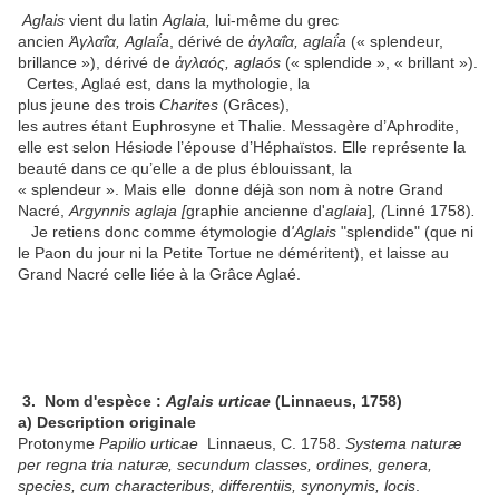
Aglais
vient du latin
Aglaia
,
lui-même du grec
ancien
Ἀγλαΐα
, Aglaḯa
, dérivé de
ἀγλαΐα
, aglaḯa
(« splendeur,
brillance »), dérivé de
ἀγλαός
, aglaós
(« splendide », « brillant »).
Certes, Aglaé est, dans la mythologie, la
plus jeune des trois
Charites
(Grâces),
les autres étant Euphrosyne et Thalie. Messagère d’Aphrodite,
elle est selon Hésiode l’épouse d’Héphaïstos. Elle représente la
beauté dans ce qu’elle a de plus éblouissant, la
« splendeur ». Mais elle donne déjà son nom à notre Grand
Nacré,
Argynnis aglaja [
graphie ancienne d'
aglaia
]
, (
Linné 1758)
.
Je retiens donc comme étymologie d
'Aglais
"splendide" (que ni
le Paon du jour ni la Petite Tortue ne déméritent), et laisse au
Grand Nacré celle liée à la Grâce Aglaé.
3.
Nom d'espèce :
Aglais urticae
(Linnaeus, 1758)
a) Description originale
Protonyme
Papilio urticae
Linnaeus, C. 1758.
Systema naturæ
per regna tria naturæ, secundum classes, ordines, genera,
species, cum characteribus, differentiis, synonymis, locis
.