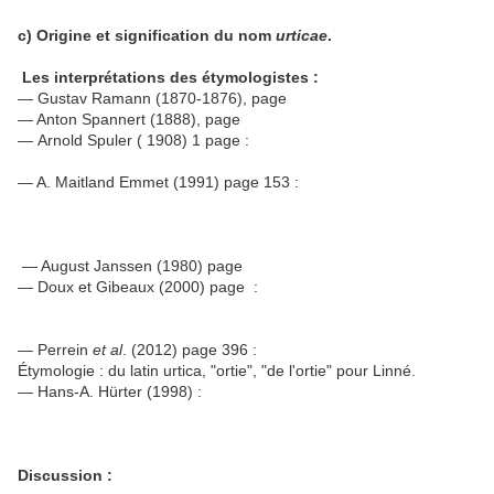
c) Origine et signification du nom
urticae
.
Les interprétations des étymologistes :
— Gustav Ramann (1870-1876), page
— Anton Spannert (1888), page
— Arnold Spuler ( 1908) 1 page :
— A. Maitland Emmet (1991) page 153 :
— August Janssen (1980) page
— Doux et Gibeaux (2000) page :
— Perrein
et al
. (2012) page 396 :
Étymologie : du latin urtica, "ortie", "de l'ortie" pour Linné.
— Hans-A. Hürter (1998) :
Discussion :