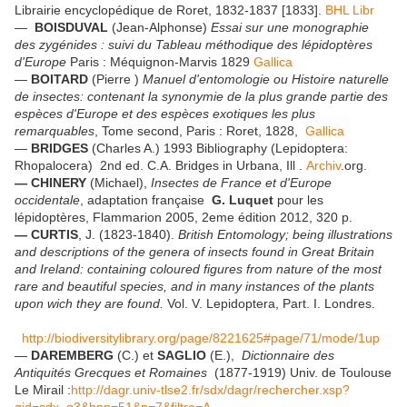
Librairie encyclopédique de Roret, 1832-1837 [1833].
BHL Libr
—
BOISDUVAL
(Jean-Alphonse)
Essai sur une monographie
des zygénides : suivi du Tableau méthodique des lépidoptères
d'Europe
Paris : Méquignon-Marvis 1829
Gallica
—
BOITARD
(Pierre )
Manuel d'entomologie ou Histoire naturelle
de insectes: contenant la synonymie de la plus grande partie des
espèces d'Europe et des espèces exotiques les plus
remarquables
, Tome second, Paris : Roret, 1828,
Gallica
—
BRIDGES
(Charles A.) 1993 Bibliography (Lepidoptera:
Rhopalocera) 2nd ed. C.A. Bridges in Urbana, Ill .
Archiv
.org.
— CHINERY
(Michael),
Insectes de France et d'Europe
occidentale
, adaptation française
G. Luquet
pour les
lépidoptères, Flammarion 2005, 2eme édition 2012, 320 p.
— CURTIS
, J. (1823-1840).
British Entomology; being illustrations
and descriptions of the genera of insects found in Great Britain
and Ireland: containing coloured figures from nature of the most
rare and beautiful species, and in many instances of the plants
upon wich they are found.
Vol. V. Lepidoptera, Part. I. Londres.
http://biodiversitylibrary.org/page/8221625#page/71/mode/1up
—
DAREMBERG
(C.) et
SAGLIO
(E.),
Dictionnaire des
Antiquités Grecques et Romaines
(1877-1919) Univ. de Toulouse
Le Mirail :
http://dagr.univ-tlse2.fr/sdx/dagr/rechercher.xsp?