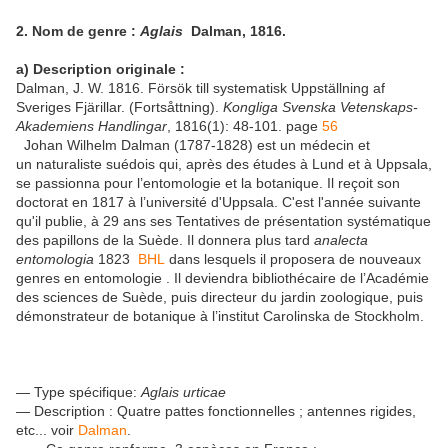
2. Nom de genre :
Aglais
Dalman, 1816.
a) Description originale :
Dalman, J. W. 1816. Försök till systematisk Uppställning af
Sveriges Fjärillar. (Fortsåttning).
Kongliga Svenska Vetenskaps-
Akademiens Handlingar
, 1816(1): 48-101. page
56
Johan Wilhelm Dalman (1787-1828) est un médecin et
un naturaliste suédois qui, après des études à Lund et à Uppsala,
se passionna pour l’entomologie et la botanique. Il reçoit son
doctorat en 1817 à l’université d'Uppsala. C'est l'année suivante
qu'il publie, à 29 ans ses Tentatives de présentation systématique
des papillons de la Suède. Il donnera plus tard
analecta
entomologia
1823
BHL
dans lesquels il proposera de nouveaux
genres en entomologie . Il deviendra bibliothécaire de l’Académie
des sciences de Suède, puis directeur du jardin zoologique, puis
démonstrateur de botanique à l’institut Carolinska de Stockholm.
— Type spécifique:
Aglais urticae
— Description : Quatre pattes fonctionnelles ; antennes rigides,
etc... voir
Dalman
.