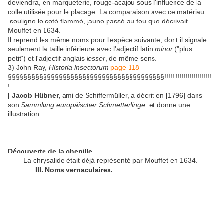
deviendra, en marqueterie, rouge-acajou sous l'influence de la
colle utilisée pour le placage. La comparaison avec ce matériau
souligne le coté flammé, jaune passé au feu que décrivait
Mouffet en 1634.
Il reprend les même noms pour l'espèce suivante, dont il signale
seulement la taille inférieure avec l'adjectif latin
minor
("plus
petit") et l'adjectif anglais
lesser
, de même sens.
3) John Ray,
Historia insectorum
page 118
§§§§§§§§§§§§§§§§§§§§§§§§§§§§§§§§§§§§§§§§!!!!!!!!!!!!!!!!!!!!!!!!
!
[
Jacob Hübner,
ami de Schiffermüller, a décrit en [1796] dans
son
Sammlung europäischer Schmetterlinge
et donne une
illustration .
Découverte de la chenille.
La chrysalide était déjà représenté par Mouffet en 1634.
III. Noms vernaculaires.