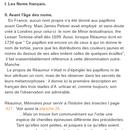
I. Les Noms français.
0. Avant l'âge des noms.
En France, aucun nom propre n'a été donné aux papillons
avant Geoffroy. Mais James Petiver avait employé et sans-doute
créé à Londres pour celui-ci le nom de
Minor testudinarius
, the
Lesser Tortoise-shell dès 1699. Aussi, lorsque Réaumur écrit en
1734 que " Ce papillon est encore un de ceux à qui on donne le
nom de tortüe, parce que les distributions des couleurs jaunes et
noires du dessus de ses ailes imitent celles de quelques écailles",
il fait vraisemblablement référence à cette dénomination outre-
Manche.
Le propos de Réaumur n'était ni d'épingler les papillons ni de
leur attribuer un nom, mais de les observer dans les secrets de
leurs métamorphoses : il donne ici la première description en
français des trois stades d'
A. urticae
et, comme toujours, son
sens de l'observation est admirable.
Réaumur,
Mémoires pour servir à l'histoire des insectes
I page
427
. Voir aussi la
planche 26
.
...Mais on trouve fort communément sur l'ortie une
espèce de chenilles épineuses différente des précédentes.
Tant qu'elles sont petites, et jusques à ce qu'elles soient