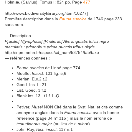
Holmiæ. (Salvius). Tomus I: 824 pp. Page
477
http://www.biodiversitylibrary.org/item/10277]
Première description dans la
Fauna suecica
de 1746 page 233
sans nom.
— Description :
P[apilio] N[ymphalis] [Phalerati] Alis angulatis fulvis nigro
maculatis : primoribus prima punctis tribus nigris
http://inpn.mnhn.fr/espece/cd_nom/53754/tab/taxo
— références données :
Fauna suecica
de Linné page 774
Mouffet
Insect.
101 fig. 5,6
Merian, Eur.2 t.2.
Goed. Ins. I t.21
List. Goed. 3 f.2
Blank ins. 13 . t1 f. L-Q
Petiver,
Musei
NON Cité dans le Syst. Nat. et cité comme
anonyme anglais dans la
Fauna suecica
avec la bonne
référence (page 34 n° 316 ) mais le nom érroné de
testudinarius major
(au lieu de
t. minor
)
John Ray,
Hist. insect
. 117 n.1