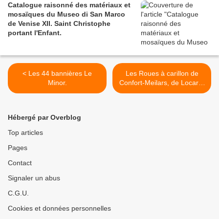
Catalogue raisonné des matériaux et
mosaïques du Museo di San Marco
de Venise XII. Saint Christophe
portant l'Enfant.
< Les 44 bannières Le
Les Roues à carillon de
Minor.
Confort-Meilars, de Locarn,
de Priziac et de Quilinen
(Landrévarzec). . >
Hébergé par Overblog
Top articles
Pages
Contact
Signaler un abus
C.G.U.
Cookies et données personnelles