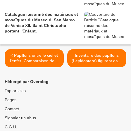
Catalogue raisonné des matériaux et
mosaïques du Museo di San Marco
de Venise XII. Saint Christophe
portant l'Enfant.
< Papillons entre le ciel et
Inventaire des papillons
l'enfer: Comparaison de la
(Lepidoptera) figurant dans
Pieridae et Nymphalidae
Animalia rationalia et
(Insecta: Lepidoptera) dans
insecta (Ignis) de Joris
les natures mortes des
Hoefnagel, 1575-1582. >
Hébergé par Overblog
Pays-Bas au XVIIe siècle
Top articles
Pages
Contact
Signaler un abus
C.G.U.