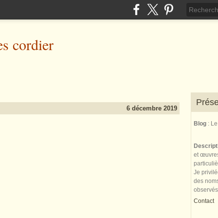
es cordier
Prése
6 décembre 2019
Blog
: L
Descrip
et œuvres
particuli
Je privil
des noms 
observés
Contact