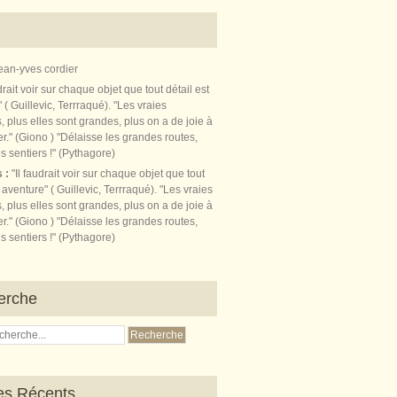
ean-yves cordier
s :
"Il faudrait voir sur chaque objet que tout
t aventure" ( Guillevic, Terrraqué). "Les vraies
, plus elles sont grandes, plus on a de joie à
r." (Giono ) "Délaisse les grandes routes,
s sentiers !" (Pythagore)
erche
les Récents