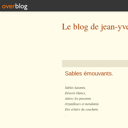
Le blog de jean-yv
Sables émouvants.
.
Sables luisants,
Déserts blancs,
Attirez les passants
Orpailleurs et mendiants
Des éclairs du couchant.
.