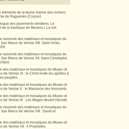
 éléments de la faune marine des rochers
inte de Raguenès (Crozon)
talogue des pavements vénitiens. Le
 de la basilique de Murano.I. La nef
e raisonné des matériaux et mosaïques du
San Marco de Venise XIII. Saint Victor,
559.
e raisonné des matériaux et mosaïques du
 San Marco de Venise XII. Saint Christophe
Enfant.
e des matériaux et mosaïques du Museo di
 de Venise XI : le Christ invite les apôtres à
les peuples..
e des matériaux et mosaïques du Museo di
o de Venise X : le Massacre des Innocents.
e des matériaux et mosaïques du Museo di
o de Venise IX : Les Mages devant Hérode
e raisonné des matériaux et mosaïques du
San Marco de Venise VIII : David et
e des matériaux et mosaïques du Museo di
 de Venise VII : 4 Prophètes.