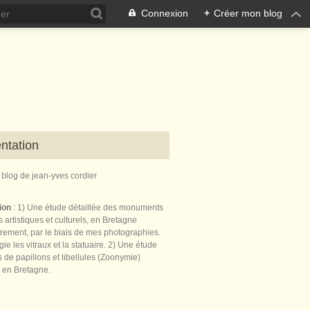
Connexion
+
Créer mon blog
ntation
e blog de jean-yves cordier
tion
: 1) Une étude détaillée des monuments
 artistiques et culturels, en Bretagne
èrement, par le biais de mes photographies.
égie les vitraux et la statuaire. 2) Une étude
de papillons et libellules (Zoonymie)
 en Bretagne.