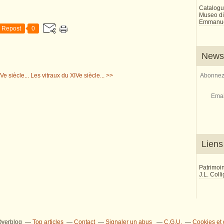
Catalogu
Museo di 
Emmanue
Repost
0
Newsl
Ve siècle...
Les vitraux du XIVe siècle... >>
Abonnez-
Emai
Liens
Patrimoi
J.L. Coll
 Overblog
Top articles
Contact
Signaler un abus
C.G.U.
Cookies et