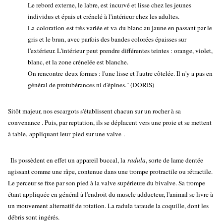
Le rebord externe, le labre, est incurvé et lisse chez les jeunes
individus et épais et crénelé à l'intérieur chez les adultes.
La coloration est très variée et va du blanc au jaune en passant par le
gris et le brun, avec parfois des bandes colorées épaisses sur
l'extérieur. L'intérieur peut prendre différentes teintes : orange, violet,
blanc, et la zone crénelée est blanche.
On rencontre deux formes : l'une lisse et l'autre côtelée. Il n'y a pas en
général de protubérances ni d'épines." (DORIS)
Sitôt majeur, nos escargots s'établissent chacun sur un rocher à sa
convenance . Puis, par reptation, ils se déplacent vers une proie et se mettent
à table, appliquant leur pied sur une valve .
Ils possèdent en effet un appareil buccal, la
radula
, sorte de lame dentée
agissant comme une râpe, contenue dans une trompe protractile ou rétractile.
Le perceur se fixe par son pied à la valve supérieure du bivalve. Sa trompe
étant appliquée en général à l'endroit du muscle adducteur, l'animal se livre à
un mouvement alternatif de rotation. La radula taraude la coquille, dont les
débris sont ingérés.