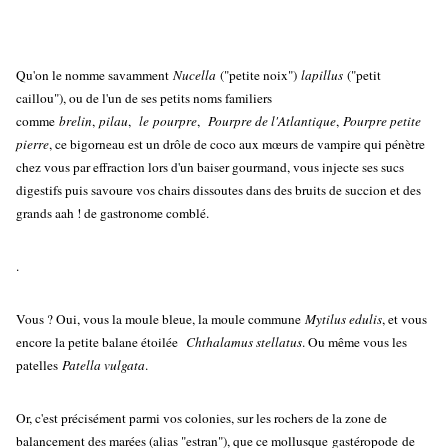
Qu'on le nomme savamment
Nucella
("petite noix")
lapillus
("petit
caillou"), ou de l'un de ses petits noms familiers
comme
brelin
,
pilau
,
le pourpre
,
Pourpre de l'Atlantique
,
Pourpre petite
pierre
, ce bigorneau est un drôle de coco aux mœurs de vampire qui pénètre
chez vous par effraction lors d'un baiser gourmand, vous injecte ses sucs
digestifs puis savoure vos chairs dissoutes dans des bruits de succion et des
grands aah ! de gastronome comblé.
.
Vous ? Oui, vous la moule bleue, la moule commune
Mytilus edulis
, et vous
encore la petite balane étoilée
Chthalamus stellatus
. Ou même vous les
patelles
Patella vulgata
.
Or, c'est précisément parmi vos colonies, sur les rochers de la zone de
balancement des marées (alias "estran"), que ce mollusque gastéropode de