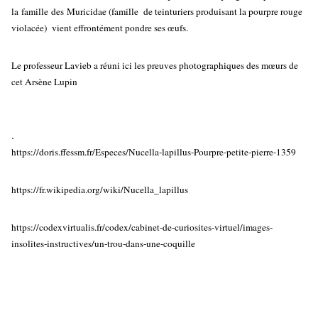
la famille des Muricidae (famille de teinturiers produisant la pourpre rouge
violacée) vient effrontément pondre ses œufs.
Le professeur Lavieb a réuni ici les preuves photographiques des mœurs de
cet Arsène Lupin
.
https://doris.ffessm.fr/Especes/Nucella-lapillus-Pourpre-petite-pierre-1359
https://fr.wikipedia.org/wiki/Nucella_lapillus
https://codexvirtualis.fr/codex/cabinet-de-curiosites-virtuel/images-
insolites-instructives/un-trou-dans-une-coquille
.