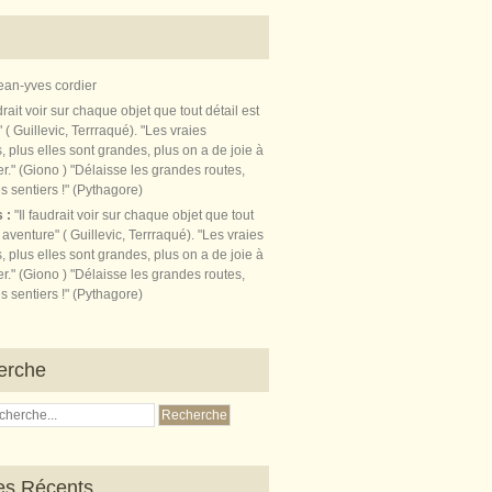
ean-yves cordier
s :
"Il faudrait voir sur chaque objet que tout
t aventure" ( Guillevic, Terrraqué). "Les vraies
, plus elles sont grandes, plus on a de joie à
r." (Giono ) "Délaisse les grandes routes,
s sentiers !" (Pythagore)
erche
les Récents