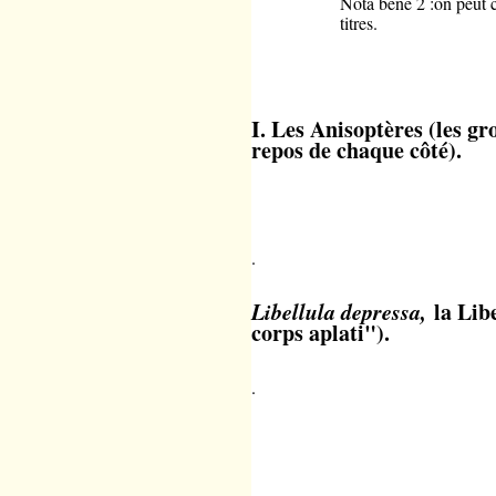
Nota bene 2 :on peut c
titres.
I. Les Anisoptères (les gr
repos de chaque côté).
.
Libellula depressa,
la Lib
corps aplati").
.