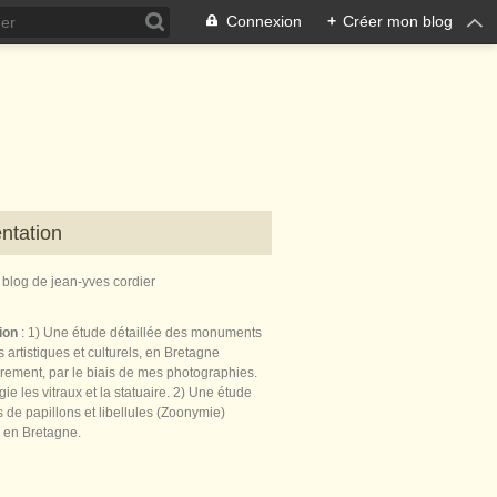
Connexion
+
Créer mon blog
ntation
e blog de jean-yves cordier
tion
: 1) Une étude détaillée des monuments
 artistiques et culturels, en Bretagne
èrement, par le biais de mes photographies.
égie les vitraux et la statuaire. 2) Une étude
de papillons et libellules (Zoonymie)
 en Bretagne.