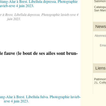
Salomon
Catalogu
San Marco
ar à Brest. Libellula depressa. Photographie lavieb-reve 4
juin 2023.
Newsl
Abonnez-
Emai
le fauve (le bout de ses ailes sont brun-
Liens
Patrimoi
J.L. Coll