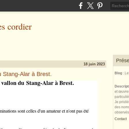
es cordier
Prése
18 juin 2023
du Stang-Alar à Brest.
Blog
: L
u vallon du Stang-Alar à Brest.
Descrip
et œuvres
particuli
Je privil
des noms 
minations sont celles d'un amateur et n'ont pas été
observés
Contact