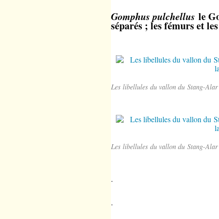
Gomphus pulchellus
le G
séparés ; les fémurs et les
Les libellules du vallon du Stang-Ala
Les libellules du vallon du Stang-Ala
.
.