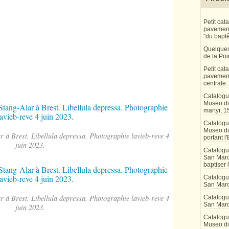
Petit ca
pavement 
"du bapt
Quelques
de la Po
Petit ca
pavement
centrale.
Catalogu
Museo di 
martyr, 1
Catalogu
Museo di
ar à Brest. Libellula depressa. Photographie lavieb-reve 4
portant l'
juin 2023.
Catalogu
San Marco
baptiser 
Catalogu
San Marc
ar à Brest. Libellula depressa. Photographie lavieb-reve 4
Catalogu
San Marc
juin 2023.
Catalogu
Museo di 