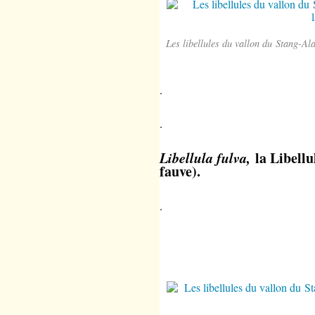
Les libellules du vallon du Stang-Al
.
.
Libellula fulva,
la Libellu
fauve).
.