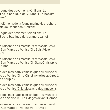
talogue des pavements vénitiens. Le
de la basilique de Murano.II. La nef dite
ême"..
 éléments de la faune marine des rochers
inte de Raguenès (Crozon)
talogue des pavements vénitiens. Le
 de la basilique de Murano.I. La nef
e raisonné des matériaux et mosaïques du
San Marco de Venise XIII. Saint Victor,
559.
e raisonné des matériaux et mosaïques du
 San Marco de Venise XII. Saint Christophe
Enfant.
e des matériaux et mosaïques du Museo di
 de Venise XI : le Christ invite les apôtres à
les peuples..
e des matériaux et mosaïques du Museo di
o de Venise X : le Massacre des Innocents.
e des matériaux et mosaïques du Museo di
o de Venise IX : Les Mages devant Hérode
e raisonné des matériaux et mosaïques du
San Marco de Venise VIII : David et