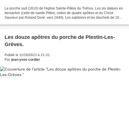
Le porche sud (1610) de l'église Sainte-Pitère du Tréhou. Les six statues en
kersanton (celle de sainte Pitère, celles de quatre apôtres et du Christ
Sauveur par Roland Doré, vers 1649). Les sablières et les blochets de 1610.
Le portail ouest (1649)....
Les douze apôtres du porche de Plestin-Les-
Grèves.
Publié le 11/10/2023 à 21:31
Par
jean-yves cordier