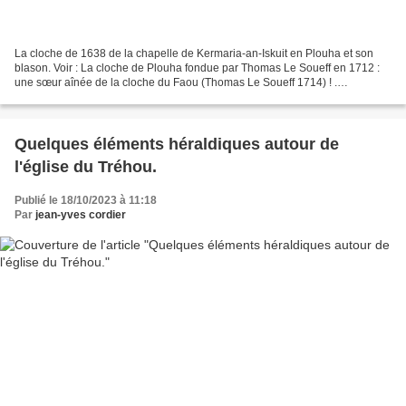
La cloche de 1638 de la chapelle de Kermaria-an-Iskuit en Plouha et son
blason. Voir : La cloche de Plouha fondue par Thomas Le Soueff en 1712 :
une sœur aînée de la cloche du Faou (Thomas Le Soueff 1714) ! .
PRÉSENTATION. . En 1898, Germain de Maidy...
Quelques éléments héraldiques autour de
l'église du Tréhou.
Publié le 18/10/2023 à 11:18
Par
jean-yves cordier