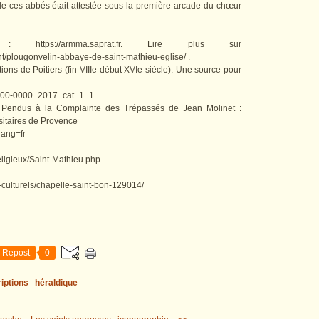
de ces abbés était attestée sous la première arcade du chœur
 https://armma.saprat.fr. Lire plus sur
nt/plougonvelin-abbaye-de-saint-mathieu-eglise/ .
ons de Poitiers (fin VIIIe-début XVIe siècle). Une source pour
_0000-0000_2017_cat_1_1
Pendus à la Complainte des Trépassés de Jean Molinet :
itaires de Provence
lang=fr
religieux/Saint-Mathieu.php
-culturels/chapelle-saint-bon-129014/
Repost
0
riptions
héraldique