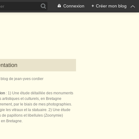
Connexion
+
Créer mon blog
ntation
e blog de jean-yves cordier
tion
: 1) Une étude détaillée des monuments
 artistiques et culturels, en Bretagne
èrement, par le biais de mes photographies.
égie les vitraux et la statuaire. 2) Une étude
de papillons et libellules (Zoonymie)
 en Bretagne.