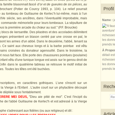
 la famille blasonnait
fascé d’or et de gueules de six pièces, au
Profil
 brochant
(Potier de Courcy 1993, p. 104). Le relief pourrait
é au tombeau de Guillaume de Kerlec’h lui-même, mais à l’un
e siècle, ses ancêtres, dans l’éventualité improbable, mais
Name :
j
une commande mémorielle pour leurs tombeaux. La sépulture de
sous la première arcade du chœur au sud." (P.F. Broucke)
 blocs de kersantite. Des pilastres et des accolades délimitent
anges présentent un blason centré par une crosse en pal, le
 sont les armes d'un abbé. Dans le deuxième, l'abbé, tenant sa
n. Ce saint aux cheveux longs et à la barbe pointue est vêtu
À Propo
mains croisées du donateur agenouillé. Dans le troisième, la
détail es
et nous fait face. Elle porte des chaussures pointues (poulaine)
richesses
nfant vêtu d'une tunique longue est assis sur le genou droit de
les donne
nfin dans le quatrième tableau se retrouve le motif initial de
prends le
es. Toutes les têtes ont été buchées.
scriptions, en caractères gothiques. L'une s'inscrit sur un
Rech
 la Vierge à l'Enfant . L'autre court sur un phylactère découpé
le dépliée sous l'entablement.
ERERE MEI DEUS,
"Dieu aie pitié de moi". C'est l'incipit du
he de l'abbé Guillaume de Kerlec'h et est adressé à la Vierge
he s'adressant aux fidèles (ou aux religieux) et dit :
Artic