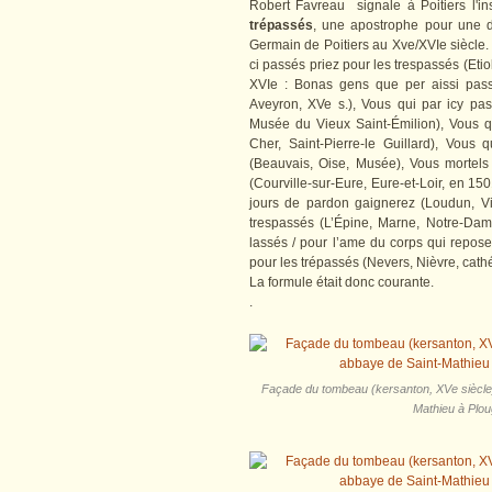
Robert Favreau signale à Poitiers l'in
trépassés
, une apostrophe pour une d
Germain de Poitiers au Xve/XVIe siècle.
ci passés priez pour les trespassés (Etio
XVIe : Bonas gens que per aissi passa
Aveyron, XVe s.), Vous qui par icy pas
Musée du Vieux Saint-Émilion), Vous q
Cher, Saint-Pierre-le Guillard), Vous
(Beauvais, Oise, Musée), Vous mortels
(Courville-sur-Eure, Eure-et-Loir, en 150
jours de pardon gaignerez (Loudun, Vi
trespassés (L’Épine, Marne, Notre-Dam
lassés / pour l’ame du corps qui repose 
pour les trépassés (Nevers, Nièvre, cathé
La formule était donc courante.
.
Façade du tombeau (kersanton, XVe siècle)
Mathieu à Plou