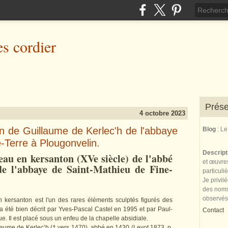
es cordier
Prése
4 octobre 2023
 de Guillaume de Kerlec'h de l'abbaye
Blog
: L
-Terre à Plougonvelin.
Descrip
eau en kersanton (XVe siècle) de l'abbé
et œuvres
e l'abbaye de Saint-Mathieu de Fine-
particuli
Je privil
des noms 
observés
 kersanton est l'un des rares éléments sculptés figurés des
 a été bien décrit par Yves-Pascal Castel en 1995 et par Paul-
Contact
e. Il est placé sous un enfeu de la chapelle absidiale.
llaume de Kerlec’h († vers 1470), abbé en 1430 (Levot 1873, p.