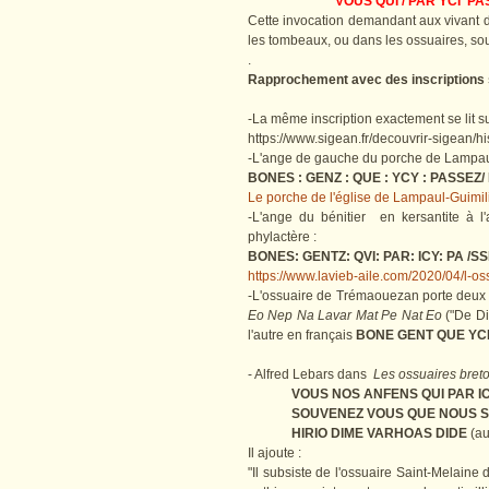
VOUS QUI / PAR YCI PA
Cette invocation demandant aux vivant d
les tombeaux, ou dans les ossuaires, so
.
Rapprochement avec des inscriptions
-La même inscription exactement se lit s
https://www.sigean.fr/decouvrir-sigean/h
-L'ange de gauche du porche de Lampaul-
BONES : GENZ : QUE : YCY : PASSEZ/ 
Le porche de l'église de Lampaul-Guimili
-L'ange du bénitier en kersantite à l'
phylactère :
BONES: GENTZ: QVI: PAR: ICY: PA /S
https://www.lavieb-aile.com/2020/04/l-os
-L'ossuaire de Trémaouezan porte deux i
Eo Nep Na Lavar Mat Pe Nat Eo
("De Di
l'autre en français
BONE GENT QUE YCI
- Alfred Lebars dans
Les ossuaires bret
VOUS NOS ANFENS QUI PAR I
SOUVENEZ VOUS QUE NOUS 
HIRIO DIME VARHOAS DIDE
(au
Il ajoute :
"Il subsiste de l'ossuaire Saint-Melaine 