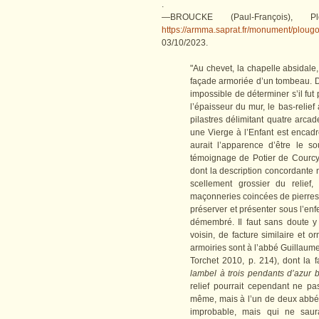
.
—BROUCKE (Paul-François), Pl
https://armma.saprat.fr/monument/ploug
03/10/2023.
"Au chevet, la chapelle absidale
façade armoriée d’un tombeau. De 
impossible de déterminer s’il fut 
l’épaisseur du mur, le bas-relie
pilastres délimitant quatre arca
une Vierge à l’Enfant est encadré
aurait l’apparence d’être le s
témoignage de Potier de Courcy 
dont la description concordante 
scellement grossier du relief
maçonneries coincées de pierres
préserver et présenter sous l’en
démembré. Il faut sans doute y
voisin, de facture similaire et 
armoiries sont à l’abbé Guillaume
Torchet 2010, p. 214), dont la 
lambel à trois pendants d’azur 
relief pourrait cependant ne p
même, mais à l’un de deux abbés
improbable, mais qui ne saur