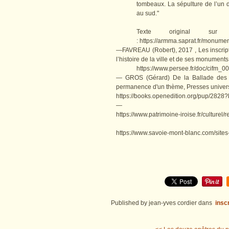
tombeaux. La sépulture de l’un 
au sud."
Texte original sur :
: https://armma.saprat.fr/monume
—FAVREAU (Robert), 2017 , Les inscripti
l’histoire de la ville et de ses monuments
https://www.persee.fr/doc/cifm
— GROS (Gérard) De la Ballade des 
permanence d'un thème, Presses univers
https://books.openedition.org/pup/2828?
—
https://www.patrimoine-iroise.fr/culturel/
https://www.savoie-mont-blanc.com/sites
Published by jean-yves cordier
dans
insc