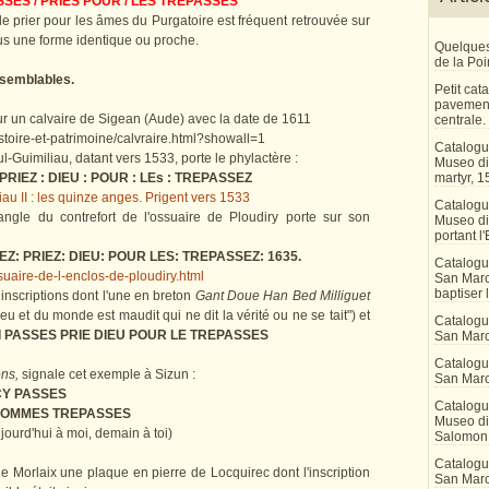
SSES / PRIES POUR / LES TREPASSES
e prier pour les âmes du Purgatoire est fréquent retrouvée sur
us une forme identique ou proche.
Quelques
de la Po
 semblables.
Petit ca
pavement
ur un calvaire de Sigean (Aude) avec la date de 1611
centrale.
istoire-et-patrimoine/calvraire.html?showall=1
Catalogu
Guimiliau, datant vers 1533, porte le phylactère :
Museo di 
PRIEZ : DIEU : POUR : LEs : TREPASSEZ
martyr, 1
au II : les quinze anges. Prigent vers 1533
Catalogu
angle du contrefort de l'ossuaire de Ploudiry porte sur son
Museo di
portant l'
SEZ: PRIEZ: DIEU: POUR LES: TREPASSEZ: 1635.
Catalogu
suaire-de-l-enclos-de-ploudiry.html
San Marco
baptiser 
nscriptions dont l'une en breton
Gant Doue Han Bed Milliguet
eu et du monde est maudit qui ne dit la vérité ou ne se tait") et
Catalogu
 PASSES PRIE DIEU POUR LE TREPASSES
San Marc
Catalogu
ons,
signale cet exemple à Sizun :
San Marc
CY PASSES
Catalogu
SOMMES TREPASSES
Museo di 
jourd'hui à moi, demain à toi)
Salomon
Catalogu
de Morlaix une plaque en pierre de Locquirec dont l'inscription
San Marco