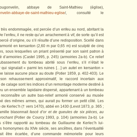
ougonvelin, abbaye de Saint-Mathieu (église),
onvelin-abbaye-de-saint-mathieu-eglise
/, consulté le
, très endommagée, est percée d’un enfeu au nord, abritant la
l’enfeu, il ne reste qu’un arrachement à vif, de sorte qu’il est
percé d’origine, ou s’il résulte d’une redisposition. Scellé dans
f armorié en kersanton (2,60 m par 0,65 m) est sculpté de cinq
des, sous lesquelles un priant présenté par son saint patron à
 d’armoiries (Castel 1995, p. 245) (armoiries 2a-b). Ce relief
oubassement du tombeau abrité sous l’enfeu, s’il n’était le
qui signalait « parmi les ruines […] un autel en kersanton »
ne laisse aucune place au doute (Potier 1859, p. 402-403). Le
, son rehaussement approximatif, le raccord incertain aux
 de calage sont les indices d’un remontage moderne destiné à
feu un ensemble lapidaire dispersé, appartenant à un tombeau
 reconnaître un autre bas-relief armorié conservé au musée
orné des mêmes armes, qui aurait pu former un petit côté. Les
 de Kerlec’h († vers 1470), abbé en 1430 (Levot 1873, p. 365 ;
famille blasonnait
fascé d’or et de gueules de six pièces, au
brochant
(Potier de Courcy 1993, p. 104) (armoiries 2a-b). Le
as s’être rapporté au tombeau de Guillaume de Kerlec’h lui-
 homonymes du XIVe siècle, ses ancêtres, dans l’éventualité
ait être écartée, d’une commande mémorielle pour leurs