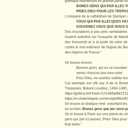
gothique maintenant en grande partie illis
BONES GENS QUI PAR ILLEC 
PRIES DIEU POUR LES TREPA
L'ossuaire de la cathédrale de Quimper, 
VOUS QUI PAR ILLECQUES PA
SOUVENEZ VOUS QUE NOUS 
Des inscriptions à peu près semblables r
lisaient autrefois sur l'ossuaire de Marv
des Innocents et à la porte de celui de
contre le mur extérieur de l'église de B
des régions de France."
On trouve encore :
Bonnes gens, qui en ce moustier
venez chascun jour pour prier
Pour Dieu, ne vueillez oublier le
Cet exemple est cité par A de la Borde
Trepassés, Bréant-Loudéac, 1484-1485, m
https://gallica.bnf.fr/ark:/12148/bpt6k15
https://m.shabretagne.com/scripts/file
On trouve ce distique rimé exhortant les
en occitan (
Bonas gens que per aissi pa
On le trouve à Paris sur une pierre du c
gens qui par ici passez, Priez Dieu pour
trop boire."