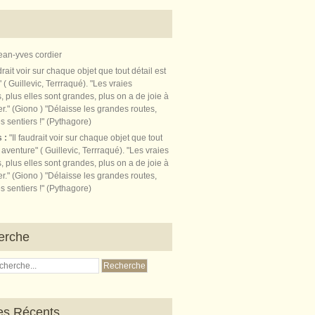
ean-yves cordier
s :
"Il faudrait voir sur chaque objet que tout
t aventure" ( Guillevic, Terrraqué). "Les vraies
, plus elles sont grandes, plus on a de joie à
r." (Giono ) "Délaisse les grandes routes,
s sentiers !" (Pythagore)
erche
les Récents