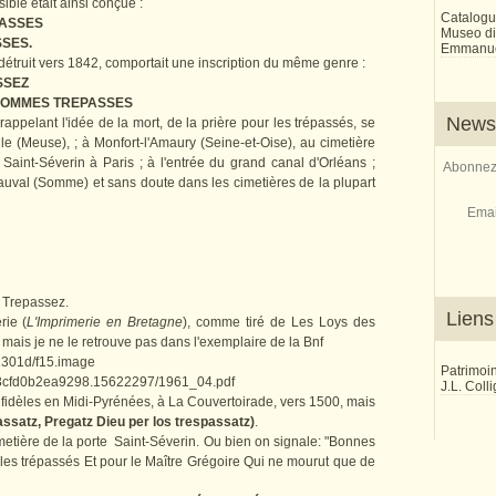
ible était ainsi conçue :
Catalogu
PASSES
Museo di 
SSES.
Emmanue
détruit vers 1842, comportait une inscription du même genre :
SSEZ
SOMMES TREPASSES
Newsl
appelant l'idée de la mort, de la prière pour les trépassés, se
ille (Meuse), ; à Monfort-l'Amaury (Seine-et-Oise), au cimetière
 Saint-Séverin à Paris ; à l'entrée du grand canal d'Orléans ;
Abonnez-
eauval (Somme) et sans doute dans les cimetières de la plupart
Emai
s Trepassez.
Liens
rie (
L'Imprimerie en Bretagne
), comme tiré de Les Loys des
ais je ne le retrouve pas dans l'exemplaire de la Bnf
11301d/f15.image
Patrimoi
s/63cfd0b2ea9298.15622297/1961_04.pdf
J.L. Coll
 fidèles en Midi-Pyrénées, à La Couvertoirade, vers 1500, mais
ssatz, Pregatz Dieu per los trespassatz)
.
imetière de la porte Saint-Séverin. Ou bien on signale: "Bonnes
 les trépassés Et pour le Maître Grégoire Qui ne mourut que de