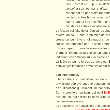
365 ; Torchet 2010, p. 214), dont
lambel à trois pendants d’azur
cependant ne pas s’être rapport
de deux abbés homonymes du XIV
qui ne saurait être écartée, d’
l’un de ces abbés était attestée 
La façade est faite de la réunion de cinq
quatre tableau. Dans le premier, deux 
crosseron tourné vers notre gauche : ce
crosse, est présenté par un saint patro
d'une chape ; il pose la main sur les 
Vierge à l'Enfant est assise sur un banc 
indiquant une datation au XVe siècle. L'E
sa Mère et tourne le dos au donateur. E
deux anges tenant les armoiries abbatial
.
Les inscriptions.
Je voudrais ici déchiffrer les deux in
phylactère déployé entre le donateur, et
en huit portions qui miment une bandero
Sur la première, en latin, est écrit
MIS
psaume 50, qui est mis ici dans la bouc
comme intercessrice.
La deuxième, en français est une apostrop