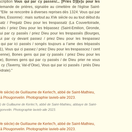
scription
Vous qui par cy passés/... [Priés D]i[e]u pour les
emande de prières, signalée au cimetière de l'église Saint-
 "Elle se rencontre à diverses reprises dès 1324: Vous qui par
lles, Essonne) : mais surtout au XVe siècle ou au tout début du
tz / Pregatz Dieu pour les trespassatz (La Couvertoirade,
sés / priez Dieu pour les trépassez (Saint-Emilion, Gironde,
ui par cy passés / priez Dieu pour les trespassés (Bourges,
 qui par cy devant passez / priez Dieu pour les trespassez
 qui par ici passés / songés toujours a l’ame des trépassés
1), Vous qui ci passez / priez Dieu pour les trespasscez / cent
enne), Bones gens qui par cy passés / priez Dieu pour les
e), Bonnes gens qui par cy passés / de Dieu prier ne vous
cy (Taverny, Val-d’Oise), Vous qui par ici passés / priés Dieu
drale)."
 de Guillaume de Kerlec'h, abbé de Saint-Mathieu, abbaye de Saint-
gonvelin. Photographie lavieb-aile 2023.