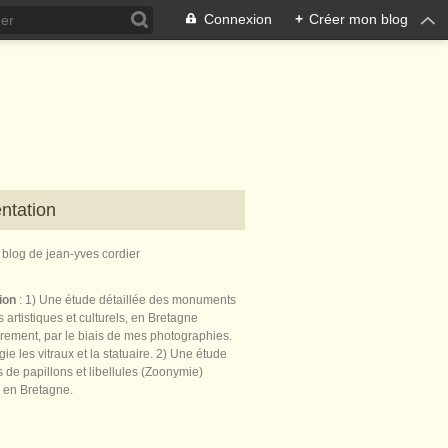
Connexion
+
Créer mon blog
ntation
e blog de jean-yves cordier
tion
: 1) Une étude détaillée des monuments
 artistiques et culturels, en Bretagne
èrement, par le biais de mes photographies.
égie les vitraux et la statuaire. 2) Une étude
de papillons et libellules (Zoonymie)
 en Bretagne.