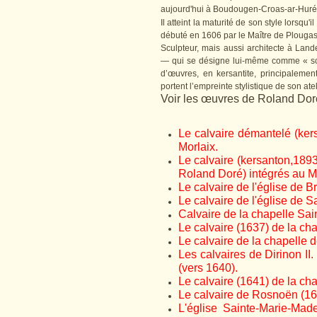
aujourd'hui à Boudougen-Croas-ar-Huré
Il atteint la maturité de son style lorsqu'i
débuté en 1606 par le Maître de Plougaste
Sculpteur, mais aussi architecte à Lan
— qui se désigne lui-même comme « scul
d’œuvres, en kersantite, principalemen
portent l’empreinte stylistique de son ate
Voir les œuvres de Roland Doré
Le calvaire démantelé (ker
Morlaix.
Le calvaire (kersanton,1893
Roland Doré) intégrés au M
Le calvaire de l'église de B
Le calvaire de l'église de Sa
Calvaire de la chapelle Sa
Le calvaire (1637) de la c
Le calvaire de la chapelle 
Les calvaires de Dirinon II
(vers 1640).
Le calvaire (1641) de la c
Le calvaire de Rosnoën (16
L'église Sainte-Marie-Made