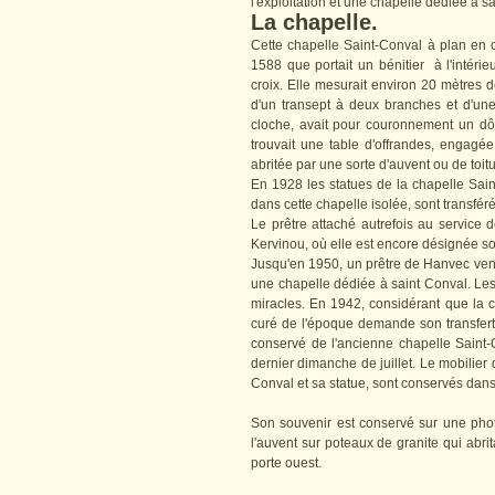
l'exploitation et une chapelle dédiée à sa
La chapelle.
Cette chapelle Saint-Conval à plan en cr
1588 que portait un bénitier à l'intérie
croix. Elle mesurait environ 20 mètres 
d'un transept à deux branches et d'une
cloche, avait pour couronnement un dôm
trouvait une table d'offrandes, engagée
abritée par une sorte d'auvent ou de toi
En 1928 les statues de la chapelle Sain
dans cette chapelle isolée, sont transfér
Le prêtre attaché autrefois au service 
Kervinou, où elle est encore désignée 
Jusqu'en 1950, un prêtre de Hanvec ve
une chapelle dédiée à saint Conval. Les 
miracles. En 1942, considérant que la c
curé de l'époque demande son transfert 
conservé de l'ancienne chapelle Saint-
dernier dimanche de juillet. Le mobilier
Conval et sa statue, sont conservés dans
Son souvenir est conservé sur une phot
l'auvent sur poteaux de granite qui abrit
porte ouest.