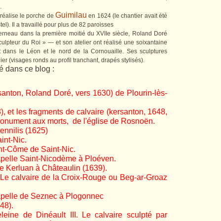
.
Guimilau
l réalise le porche de
en 1624 (le chantier avait été
l). Il a travaillé pour plus de 82 paroisses
derneau dans la première moitié du XVIIe siècle, Roland Doré
pteur du Roi » — et son atelier ont réalisé une soixantaine
t dans le Léon et le nord de la Cornouaille. Ses sculptures
lier (visages ronds au profil tranchant, drapés stylisés).
 dans ce blog :
santon, Roland Doré, vers 1630) de Plourin-lès-
), et les fragments de calvaire (kersanton, 1648,
onument aux morts, de l'église de Rosnoën.
rennilis (1625)
int-Nic.
int-Côme de Saint-Nic.
hapelle Saint-Nicodème à Ploéven.
de Kerluan à Châteaulin (1639).
. Le calvaire de la Croix-Rouge ou Beg-ar-Groaz
hapelle de Seznec à Plogonnec
48).
leine de Dinéault III. Le calvaire sculpté par