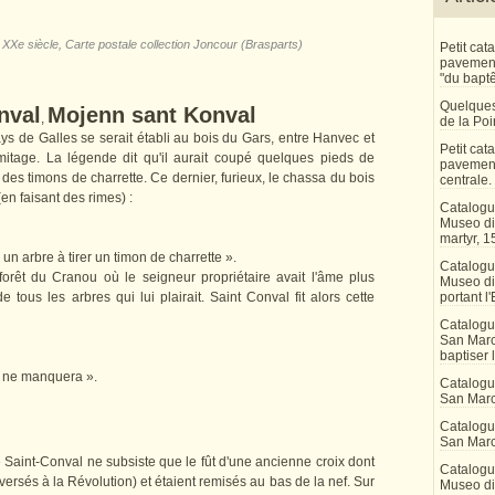
 XXe siècle, Carte postale collection Joncour (Brasparts)
Petit ca
pavement 
"du bapt
Quelques
nval
Mojenn sant Konval
,
de la Po
ays de Galles se serait établi au bois du Gars, entre Hanvec et
Petit ca
rmitage. La légende dit qu'il aurait coupé quelques pieds de
pavement
des timons de charrette. Ce dernier, furieux, le chassa du bois
centrale.
(en faisant des rimes) :
Catalogu
Museo di 
martyr, 1
 un arbre à tirer un timon de charrette ».
Catalogu
forêt du Cranou où le seigneur propriétaire avait l'âme plus
Museo di
 tous les arbres qui lui plairait. Saint Conval fit alors cette
portant l'
Catalogu
San Marco
baptiser 
s ne manquera ».
Catalogu
San Marc
Catalogu
San Marc
e Saint-Conval ne subsiste que le fût d'une ancienne croix dont
Catalogu
rsés à la Révolution) et étaient remisés au bas de la nef. Sur
Museo di 