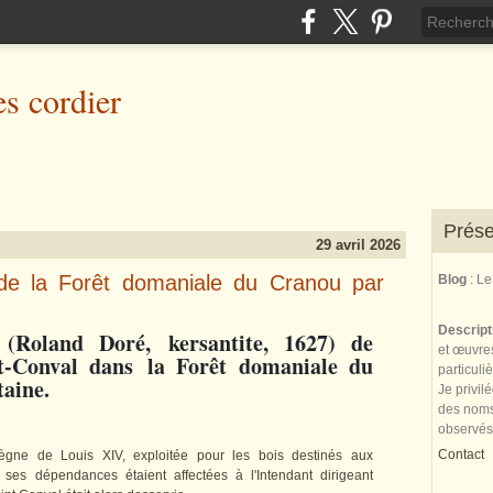
es cordier
Prése
29 avril 2026
 de la Forêt domaniale du Cranou par
Blog
: L
Descrip
 (
Roland Doré,
kersantite, 1627) de
et œuvres
nt-Conval dans la Forêt domaniale du
particuli
taine.
Je privil
des noms 
observés
Contact
règne de Louis XIV, exploitée pour les bois destinés aux
ses dépendances étaient affectées à l'Intendant dirigeant