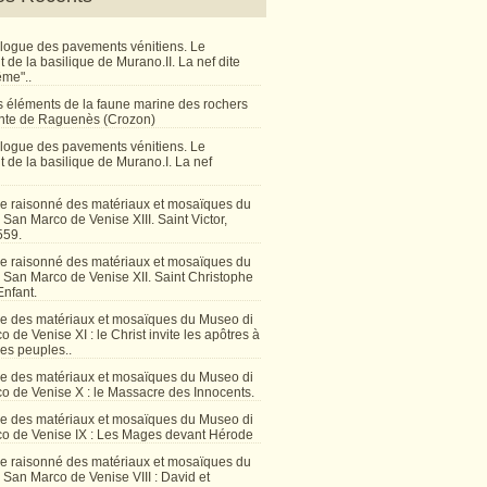
talogue des pavements vénitiens. Le
de la basilique de Murano.II. La nef dite
ême"..
 éléments de la faune marine des rochers
inte de Raguenès (Crozon)
talogue des pavements vénitiens. Le
 de la basilique de Murano.I. La nef
e raisonné des matériaux et mosaïques du
San Marco de Venise XIII. Saint Victor,
559.
e raisonné des matériaux et mosaïques du
 San Marco de Venise XII. Saint Christophe
Enfant.
e des matériaux et mosaïques du Museo di
 de Venise XI : le Christ invite les apôtres à
les peuples..
e des matériaux et mosaïques du Museo di
o de Venise X : le Massacre des Innocents.
e des matériaux et mosaïques du Museo di
o de Venise IX : Les Mages devant Hérode
e raisonné des matériaux et mosaïques du
San Marco de Venise VIII : David et