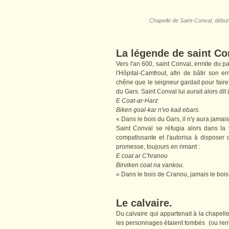
Chapelle de Saint-Conval, début
La légende de saint Co
Vers l'an 600, saint Conval, ermite du p
l'Hôpital-Camfrout, afin de bâtir son e
chêne que le seigneur gardait pour faire 
du Gars. Saint Conval lui aurait alors dit 
E Coat-ar-Harz
Biken goal-kar n'vo kad ebars.
« Dans le bois du Gars, il n'y aura jamais
Saint Conval se réfugia alors dans la 
compatissante et l'autorisa à disposer de
promesse, toujours en rimant :
E coat ar C'hranou
Birviken coat na vankou.
« Dans le bois de Cranou, jamais le boi
Le calvaire.
Du calvaire qui appartenait à la chapell
les personnages étaient tombés (ou renve