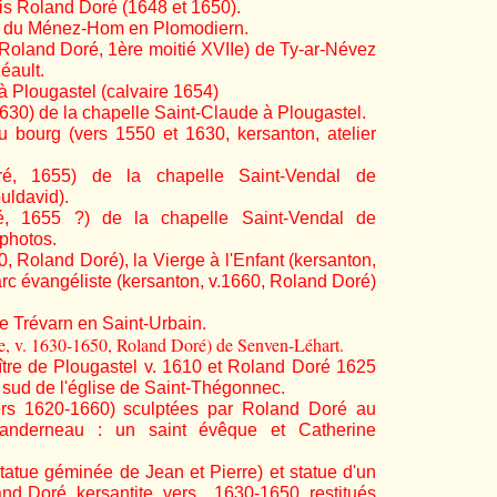
is Roland Doré (1648 et 1650).
ie du Ménez-Hom en Plomodiern
.
 Roland Doré, 1ère moitié XVIIe) de Ty-ar-Névez
éault.
à Plougastel (calvaire 1654)
630) de la chapelle Saint-Claude à Plougastel.
du bourg (vers 1550 et 1630, kersanton, atelier
ré, 1655) de la chapelle Saint-Vendal de
uldavid).
é, 1655 ?) de la chapelle Saint-Vendal de
photos.
0, Roland Doré), la Vierge à l'Enfant (kersanton,
rc évangéliste (kersanton, v.1660, Roland Doré)
de Trévarn en Saint-Urbain.
nite, v. 1630-1650, Roland Doré) de Senven-Léhart.
ître de Plougastel v. 1610 et Roland Doré 1625
 sud de l'église de Saint-Thégonnec.
vers 1620-1660) sculptées par Roland Doré au
Landerneau : un saint évêque et Catherine
tatue géminée de Jean et Pierre) et statue d'un
nd Doré, kersantite, vers 1630-1650, restitués