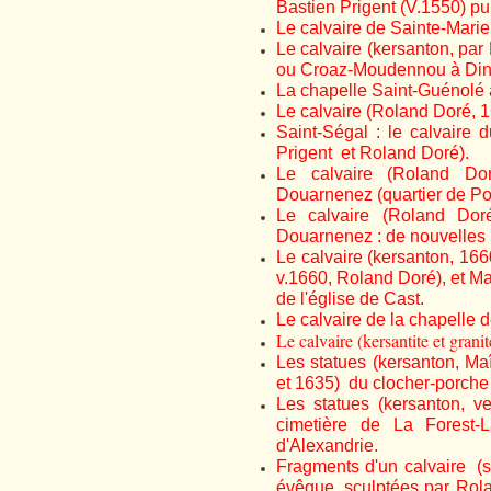
Bastien Prigent (V.1550) pu
Le calvaire de Sainte-Mar
Le calvaire (kersanton, par
ou Croaz-Moudennou à Din
La chapelle Saint-Guénolé 
Le calvaire (Roland Doré, 1
Saint-Ségal : le calvaire 
Prigent et Roland Doré).
Le calvaire (Roland Do
Douarnenez (quartier de Po
Le calvaire (Roland Dor
Douarnenez : de nouvelles 
Le calvaire (kersanton, 166
v.1660, Roland Doré), et Ma
de l'église de Cast.
Le calvaire de la chapelle 
Le calvaire (kersantite et gra
Les statues (kersanton, Ma
et 1635) du clocher-porche
Les statues (kersanton, 
cimetière de La Forest-
d'Alexandrie.
Fragments d'un calvaire (s
évêque, sculptées par Rola