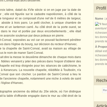
int Conval était alors desservie.
Profil
oix latine, datait du XVIe siècle si on en juge par la date de
ur ; elle est figurée sur le cadastre napoléonien, à côté de la
de longueur et se composait d'une nef de 6 mètres de largeur,
Name :
j
 abside à trois pans. Le petit clocher, à unique chambre de
e et un lanternon carré. Au côté droit de la porte ouest, se
 dans le mur et portée par deux encorbellements ; elle était
ture avancée soutenue par deux poteaux en pierre.
t-Conval, exposées au vol car on pouvait facilement pénétrer
ées dans l'église du bourg, sur décision du recteur d'Hanvec.
À Propo
de la chapelle de Saint-Conval, avait sa maison au village de
détail es
sous le nom de maner Sant-Conval.
richesses
nait dire la messe le deuxième dimanche de chaque mois dans
les donne
fidèles venaient y jeter des pièces dans l'espoir d'obtenir des
prends le
hapelle est trop éloignée pour les séances de catéchisme, le
à Kerancuru. La nouvelle chapelle, réédifiée à Toulboën, n'a
Conval que son clocher. Le pardon de Saint-Conval a lieu le
 de l'ancienne chapelle, notamment une niche à volets de saint
Rech
 l'église d'Hanvec.
ographie ancienne du début du 20e siècle, où l'on distingue
ait la table d'offrande engagée dans le mur au côté droit de la
Artic