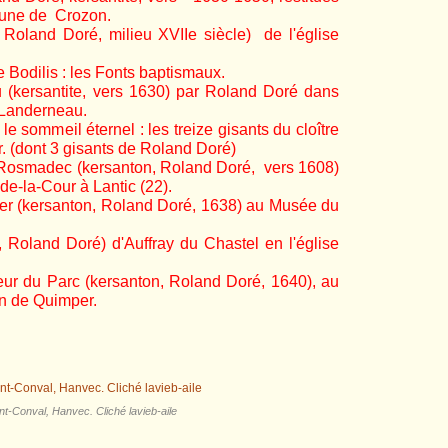
mune de Crozon.
 Roland Doré, milieu XVIIe siècle) de l'église
e Bodilis : les Fonts baptismaux.
u (kersantite, vers 1630) par Roland Doré dans
 Landerneau.
le sommeil éternel : les treize gisants du cloître
.
(dont 3 gisants de Roland Doré)
 Rosmadec (kersanton, Roland Doré, vers 1608)
e-la-Cour à Lantic (22).
er (kersanton, Roland Doré, 1638) au Musée du
, Roland Doré) d'Auffray du Chastel en l'église
ieur du Parc (kersanton, Roland Doré, 1640), au
n de Quimper.
nt-Conval, Hanvec. Cliché lavieb-aile