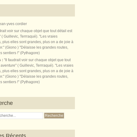
ean-yves cordier
s :
"Il faudrait voir sur chaque objet que tout
t aventure" ( Guillevic, Terrraqué). "Les vraies
, plus elles sont grandes, plus on a de joie à
r." (Giono ) "Délaisse les grandes routes,
s sentiers !" (Pythagore)
erche
les Récents