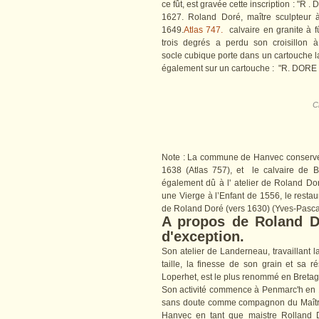
ce fût, est gravée cette inscription : "R
1627. Roland Doré, maître sculpteur
1649.
Atlas 747.
calvaire en granite à f
trois degrés a perdu son croisillon
socle cubique porte dans un cartouche la d
également sur un cartouche : "R. DORE
C
Note : La commune de Hanvec conserve au
1638 (Atlas 757), et le calvaire de B
également dû à l' atelier de Roland Dor
une Vierge à l’Enfant de 1556, le restau
de Roland Doré (vers 1630) (Yves-Pasca
A propos de Roland D
d'exception.
Son atelier de Landerneau, travaillant l
taille, la finesse de son grain et sa r
Loperhet, est le plus renommé en Bretagn
Son activité commence à Penmarc'h en 1
sans doute comme compagnon du Maître
Hanvec en tant que maistre Rolland D