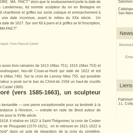
Salomon
 . DORE . MA . FAICT." alors que le soubassement porte la date de
 à Landerneau, fut nommé sculpteur du roi en Bretagne en
Catalogu
ût chanfreiné et griffes sur socle cubique et emmarchement à
San Marco
 à une date inconnue, avant le milieu du XXe siècle. Un
ate de 1627. Sur son fût à pans et à griffes se lit l'inscription,
 MA FAICT".
Newsl
roquis Yves-Pascal Castel
Abonnez-
Emai
ssi trois calvaires de 1613 (Atlas 751), 1615 (Atlas 753) et
oudouguen, lieu-dit Croas-ar-Huré qui date de 1622 et est
é (Atlas 746). Sur la croix de Lanvoy Atlas 755, qui possède
rateur a posé sur le bas du Christ de 1556 un haut de crucifix
Liens
l Castel 1980)
oré (vers 1585-1663)
, un sculpteur
Patrimoi
J.L. Coll
a kersantite — une pierre exceptionnelle pour sa tendreté à la
ésistance à l'érosion, — extraite en rade de Brest autour de
e pour le XVIIe siècle.
618. Il réalise en 1622 à Saint-Thégonnec la croix de Coslen
 de Plougastel (1570-1621), on le retrouve en 1621-1622 à
oré" dans un acte de réparation de la croix du cimetière,