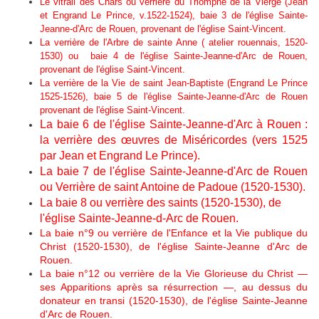
Le vitrail des Chars ou verrière du Triomphe de la Vierge (Jean
et Engrand Le Prince, v.1522-1524), baie 3 de l'église Sainte-
Jeanne-d'Arc de Rouen, provenant de l'église Saint-Vincent.
La verrière de l'Arbre de sainte Anne ( atelier rouennais, 1520-
1530) ou baie 4 de l'église Sainte-Jeanne-d'Arc de Rouen,
provenant de l'église Saint-Vincent.
La verrière de la Vie de saint Jean-Baptiste (Engrand Le Prince
1525-1526), baie 5 de l'église Sainte-Jeanne-d'Arc de Rouen
provenant de l'église Saint-Vincent.
La baie 6 de l'église Sainte-Jeanne-d'Arc à Rouen :
la verrière des œuvres de Miséricordes (vers 1525
par Jean et Engrand Le Prince).
La baie 7 de l'église Sainte-Jeanne-d'Arc de Rouen
ou Verrière de saint Antoine de Padoue (1520-1530).
La baie 8 ou verrière des saints (1520-1530), de
l'église Sainte-Jeanne-d-Arc de Rouen.
La baie n°9 ou verrière de l'Enfance et la Vie publique du
Christ (1520-1530), de l'église Sainte-Jeanne d'Arc de
Rouen.
La baie n°12 ou verrière de la Vie Glorieuse du Christ —
ses Apparitions après sa résurrection —, au dessus du
donateur en transi (1520-1530), de l'église Sainte-Jeanne
d'Arc de Rouen.