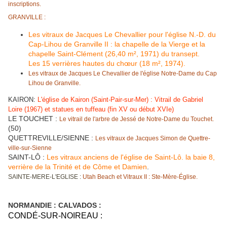
inscriptions.
GRANVILLE :
Les vitraux de Jacques Le Chevallier pour l'église N.-D. du
Cap-Lihou de Granville II : la chapelle de la Vierge et la
chapelle Saint-Clément (26,40 m², 1971) du transept.
Les 15 verrières hautes du chœur (18 m², 1974).
Les vitraux de Jacques Le Chevallier de l'église Notre-Dame du Cap
Lihou de Granville.
KAIRON:
L'église de Kairon (Saint-Pair-sur-Mer) : Vitrail de Gabriel
Loire (1967) et statues en tuffeau (fin XV ou début XVIe)
LE TOUCHET :
Le vitrail de l'arbre de Jessé de Notre-Dame du Touchet.
(50)
QUETTREVILLE/SIENNE :
Les vitraux de Jacques Simon de Quettre-
ville-sur-Sienne
SAINT-LÔ :
Les vitraux anciens de l'église de Saint-Lô. la baie 8,
verrière de la Trinité et de Côme et Damien
.
SAINTE-MERE-L'EGLISE :
Utah Beach et Vitraux II : Ste-Mère-Église.
NORMANDIE : CALVADOS :
CONDÉ-SUR-NOIREAU :