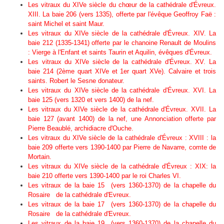
Les vitraux du XIVe siècle du chœur de la cathédrale d'Évreux.
XIII. La baie 206 (vers 1335), offerte par l'évêque Geoffroy Faë :
saint Michel et saint Maur.
Les vitraux du XIVe siècle de la cathédrale d'Évreux. XIV. La
baie 212 (1335-1341) offerte par le chanoine Renault de Moulins
: Vierge à l'Enfant et saints Taurin et Aquilin, évêques d'Évreux.
Les vitraux du XIVe siècle de la cathédrale d'Évreux. XV. La
baie 214 (2ème quart XIVe et 1er quart XVe). Calvaire et trois
saints. Robert le Sesne donateur.
Les vitraux du XIVe siècle de la cathédrale d'Évreux. XVI. La
baie 125 (vers 1320 et vers 1400) de la nef.
Les vitraux du XIVe siècle de la cathédrale d'Évreux. XVII. La
baie 127 (avant 1400) de la nef, une Annonciation offerte par
Pierre Beaublé, archidiacre d'Ouche.
Les vitraux du XIVe siècle de la cathédrale d'Évreux : XVIII : la
baie 209 offerte vers 1390-1400 par Pierre de Navarre, comte de
Mortain.
Les vitraux du XIVe siècle de la cathédrale d'Évreux : XIX: la
baie 210 offerte vers 1390-1400 par le roi Charles VI.
Les vitraux de la baie 15 (vers 1360-1370) de la chapelle du
Rosaire de la cathédrale d'Evreux.
Les vitraux de la baie 17 (vers 1360-1370) de la chapelle du
Rosaire de la cathédrale d'Evreux.
Les vitraux de la baie 19 (vers 1360-1370) de la chapelle du