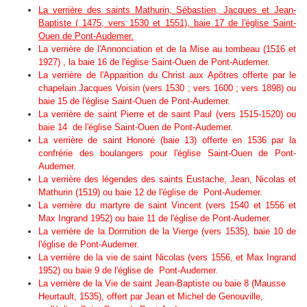
La verrière des saints Mathurin, Sébastien, Jacques et Jean-
Baptiste ( 1475, vers 1530 et 1551), baie 17 de l'église Saint-
Ouen de Pont-Audemer.
La verrière de l'Annonciation et de la Mise au tombeau (1516 et
1927) , la baie 16 de l'église Saint-Ouen de Pont-Audemer.
La verrière de l'Apparition du Christ aux Apôtres offerte par le
chapelain Jacques Voisin (vers 1530 ; vers 1600 ; vers 1898) ou
baie 15 de l'église Saint-Ouen de Pont-Audemer.
La verrière de saint Pierre et de saint Paul (vers 1515-1520) ou
baie 14 de l'église Saint-Ouen de Pont-Audemer.
La verrière de saint Honoré (baie 13) offerte en 1536 par la
confrérie des boulangers pour l'église Saint-Ouen de Pont-
Audemer.
La verrière des légendes des saints Eustache, Jean, Nicolas et
Mathurin (1519) ou baie 12 de l'église de Pont-Audemer.
La verrière du martyre de saint Vincent (vers 1540 et 1556 et
Max Ingrand 1952) ou baie 11 de l'église de Pont-Audemer.
La verrière de la Dormition de la Vierge (vers 1535), baie 10 de
l'église de Pont-Audemer.
La verrière de la vie de saint Nicolas (vers 1556, et Max Ingrand
1952) ou baie 9 de l'église de Pont-Audemer.
La verrière de la Vie de saint Jean-Baptiste ou baie 8 (Mausse
Heurtault, 1535), offert par Jean et Michel de Genouville,