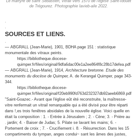
Le martyre de saint Sébastien, vitrail vers 1570 de l'église Saint-Idouet
de Trégourez. Photographie lavieb-aile 2022.
.
.
SOURCES ET LIENS.
.
—
ABGRALL (Jean-Marie), 1901, BDHA page 151 : statistique
monumentale des vitraux peints.
https://bibliotheque.diocese-
quimper.fr/files/original/9dfa6dac00e1a2ee864f8c28b17defea.pdf
—
ABGRALL (Jean-Marie), 1914,
Architecture bretonne. Etude des
monuments du diocèse de Quimper,
A. de Kerangal Quimper, page 343-
344.
https://bibliotheque.diocese-
quimper.fr/files/original/f20eb990fd763d232327db92aeeb6869.pdf
"Saint-Goazec.- Avant que l'église eût été reconstruite, la maîtresse-
vitre renfermait un vitrail remarquable qui a été divisé pour être réparti
dans !,es trois fenêtres absidales de la nouvelle église. Voici quelle en
était la cornposition : 1. - Entrée à Jérusalem ; 2. - Cène; 3. - Prière au
. jardin; 4. - Baiser de Judas; 5. Pilate se lavant les mains; 6. -
Portement de croix ; 7. - Crucifiement i. 8. - Résurrection. Dans les 15
compartiments du tympan, anges condui~ sant les âmes des justes,