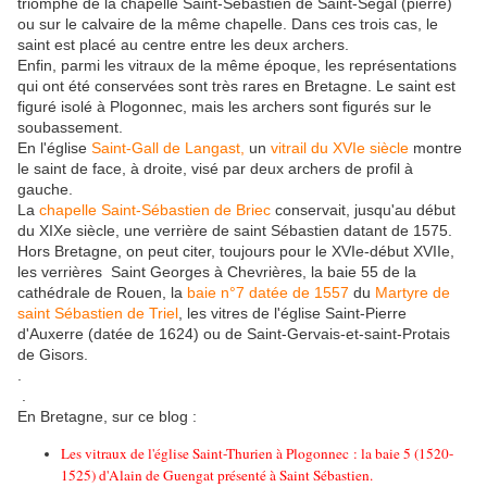
triomphe de la chapelle Saint-Sébastien de Saint-Ségal (pierre)
ou sur le calvaire de la même chapelle. Dans ces trois cas, le
saint est placé au centre entre les deux archers.
Enfin, parmi les vitraux de la même époque, les représentations
qui ont été conservées sont très rares en Bretagne. Le saint est
figuré isolé à Plogonnec, mais les archers sont figurés sur le
soubassement.
En l'église
Saint-Gall de Langast,
un
vitrail du XVIe siècle
montre
le saint de face, à droite, visé par deux archers de profil à
gauche.
La
chapelle Saint-Sébastien de Briec
conservait, jusqu'au début
du XIXe siècle, une verrière de saint Sébastien datant de 1575.
Hors Bretagne, on peut citer, toujours pour le XVIe-début XVIIe,
les verrières Saint Georges à Chevrières, la baie 55 de la
cathédrale de Rouen, la
baie n°7 datée de 1557
du
Martyre de
saint Sébastien de Triel
, les vitres de l'église Saint-Pierre
d'Auxerre (datée de 1624) ou de Saint-Gervais-et-saint-Protais
de Gisors.
.
.
En Bretagne, sur ce blog :
Les vitraux de l'église Saint-Thurien à Plogonnec : la baie 5 (1520-
1525) d'Alain de Guengat présenté à Saint Sébastien.