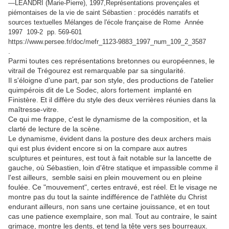
—LEANDRI (Marie-Pierre), 1997,Représentations provençales et
piémontaises de la vie de saint Sébastien : procédés narratifs et
sources textuelles
Mélanges de l'école française de Rome Année
1997 109-2 pp. 569-601
https://www.persee.fr/doc/mefr_1123-9883_1997_num_109_2_3587
.
Parmi toutes ces représentations bretonnes ou européennes, le
vitrail de Trégourez est remarquable par sa singularité.
Il s'éloigne d'une part, par son style, des productions de l'atelier
quimpérois dit de Le Sodec, alors fortement implanté en
Finistère. Et il diffère du style des deux verrières réunies dans la
maîtresse-vitre.
Ce qui me frappe, c'est le dynamisme de la composition, et la
clarté de lecture de la scène.
Le dynamisme, évident dans la posture des deux archers mais
qui est plus évident encore si on la compare aux autres
sculptures et peintures, est tout à fait notable sur la lancette de
gauche, où Sébastien, loin d'être statique et impassible comme il
l'est ailleurs, semble saisi en plein mouvement ou en pleine
foulée. Ce "mouvement", certes entravé, est réel. Et le visage ne
montre pas du tout la sainte indifférence de l'athlète du Christ
endurant ailleurs, non sans une certaine jouissance, et en tout
cas une patience exemplaire, son mal. Tout au contraire, le saint
grimace, montre les dents, et tend la tête vers ses bourreaux.