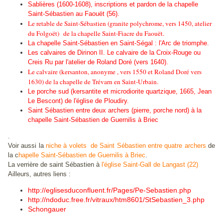
Sablières (1600-1608), inscriptions et pardon de la chapelle
Saint-Sébastien au Faouët (56).
Le retable de Saint-Sébastien (granite polychrome, vers 1450, atelier
du Folgoët) de la chapelle Saint-Fiacre du Faouët.
La chapelle Saint-Sébastien en Saint-Ségal : l'Arc de triomphe.
Les calvaires de Dirinon II. Le calvaire de la Croix-Rouge ou
Creis Ru par l'atelier de Roland Doré (vers 1640).
Le calvaire (kersanton, anonyme , vers 1550 et Roland Doré vers
1630) de la chapelle de Trévarn en Saint-Urbain.
Le porche sud (kersantite et microdiorite quartzique, 1665, Jean
Le Bescont) de l'église de Ploudiry.
Saint Sébastien entre deux archers (pierre, porche nord) à la
chapelle Saint-Sébastien de Guernilis à Briec
.
Voir aussi la
niche à volets de Saint Sébastien entre quatre archers
de
la c
hapelle Saint-Sébastien de Guernilis à Briec
.
La verrière de saint Sébastien à
l'église Saint-Gall de Langast (22)
Ailleurs, autres liens :
http://eglisesduconfluent.fr/Pages/Pe-Sebastien.php
http://ndoduc.free.fr/vitraux/htm8601/StSebastien_3.php
Schongauer