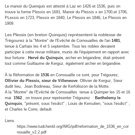
Le manoir du Quenquis est attesté à Laz en 1426 et 1536, puis on
trouve la forme Plessis en 1691, Manoir du Plessis x en 1700,et 1706,
PLessis en 1723, Plessix en 1840, Le Plessis en 1846, Le Plessis en
1909.
Les Plessis (en breton Quinquis) représentent la noblesse de
Trégourez à
la "Montre" de l'Evêché de Cornouailles de l'an
1481
,
tenue à Carhaix les 4 et 5 septembre. Tous les nobles devaient
participer à cette revue militaire, munis de l'équipement en rapport avec
leur fortune :
Hervé du Quinquis
, archer en brigandine, était présent
tout comme
Guillaume de Kerguz, également archer en brigandine.
À la Réformation de
1536
en Cornouaille ce sont, pour Trégourez,
Ollivier du Plessix, sieur de Villeneuve
. Ollivier de Kerguz, Sieur
dudit lieu, Jean Bodineau, Sieur de Kerfollozon de la Motte.
A la "Montre" de l'Evêché de Cornouailles tenue à Quimper les 15 et 16
mai
1562
, on trouve pour représenter Trégourez :
Barthelemy le
Quinquis
, "présent, sous l'esdict" ;
Louis de Kersulien, "sous l'esdict" ;
et
Charles le Corre, default.
.
Liens.
https://www.tudchentil.org/IMG/pdf/reformation_de_1536_en_cor
nouaille_v2.2.pdf