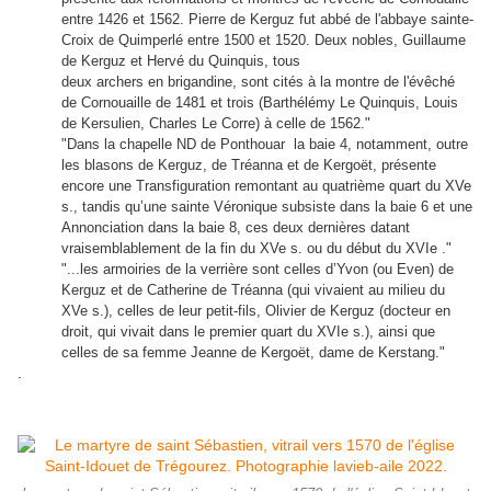
entre 1426 et 1562. Pierre de Kerguz fut abbé de l'abbaye sainte-
Croix de Quimperlé entre 1500 et 1520. Deux nobles, Guillaume
de Kerguz et Hervé du Quinquis, tous
deux archers en brigandine, sont cités à la montre de l'évêché
de Cornouaille de 1481 et trois (Barthélémy Le Quinquis, Louis
de Kersulien, Charles Le Corre) à celle de 1562."
"Dans la chapelle ND de Ponthouar la baie 4, notamment, outre
les blasons de Kerguz, de Tréanna et de Kergoët, présente
encore une Transfiguration remontant au quatrième quart du XVe
s., tandis qu’une sainte Véronique subsiste dans la baie 6 et une
Annonciation dans la baie 8, ces deux dernières datant
vraisemblablement de la fin du XVe s. ou du début du XVIe ."
"...les armoiries de la verrière sont celles d’Yvon (ou Even) de
Kerguz et de Catherine de Tréanna (qui vivaient au milieu du
XVe s.), celles de leur petit-fils, Olivier de Kerguz (docteur en
droit, qui vivait dans le premier quart du XVIe s.), ainsi que
celles de sa femme Jeanne de Kergoët, dame de Kerstang."
.