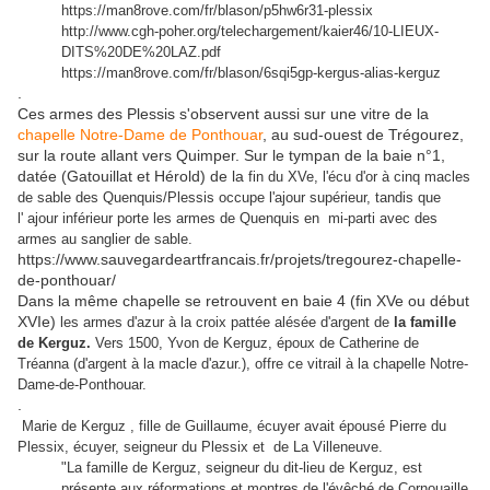
https://man8rove.com/fr/blason/p5hw6r31-plessix
http://www.cgh-poher.org/telechargement/kaier46/10-LIEUX-
DITS%20DE%20LAZ.pdf
https://man8rove.com/fr/blason/6sqi5gp-kergus-alias-kerguz
.
Ces armes des Plessis s'observent aussi sur une vitre de la
chapelle Notre-Dame de Ponthouar
, au sud-ouest de Trégourez,
sur la route allant vers Quimper. Sur le tympan de la baie n°1,
datée (Gatouillat et Hérold) de la
fin du XVe, l'écu d'or à cinq macles
de sable des Quenquis/Plessis occupe l'ajour supérieur, tandis que
l' ajour inférieur porte les armes de Quenquis en mi-parti avec des
armes au sanglier de sable.
https://www.sauvegardeartfrancais.fr/projets/tregourez-chapelle-
de-ponthouar/
Dans la même chapelle se retrouvent en baie 4 (fin XVe ou début
XVIe)
les armes d'
azur à la croix pattée alésée d'argent de
la famille
de Kerguz.
Vers 1500, Yvon de Kerguz, époux de Catherine de
Tréanna (d'argent à la macle d'azur.), offre ce vitrail à la chapelle Notre-
Dame-de-Ponthouar.
.
Marie de Kerguz , fille de Guillaume, écuyer avait épousé Pierre du
Plessix, écuyer, seigneur du Plessix et de La Villeneuve.
"La famille de Kerguz, seigneur du dit-lieu de Kerguz, est
présente aux réformations et montres de l'évêché de Cornouaille