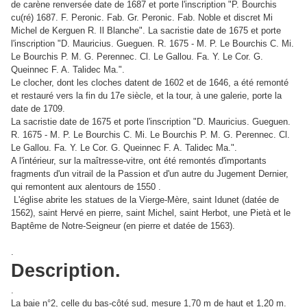
de carène renversée date de 1687 et porte l'inscription "P. Bourchis
cu(ré) 1687. F. Peronic. Fab. Gr. Peronic. Fab. Noble et discret Mi
Michel de Kerguen R. Il Blanche". La sacristie date de 1675 et porte
l'inscription "D. Mauricius. Gueguen. R. 1675 - M. P. Le Bourchis C. Mi.
Le Bourchis P. M. G. Perennec. Cl. Le Gallou. Fa. Y. Le Cor. G.
Queinnec F. A. Talidec Ma.".
Le clocher, dont les cloches datent de 1602 et de 1646, a été remonté
et restauré vers la fin du 17e siècle, et la tour, à une galerie, porte la
date de 1709.
La sacristie date de 1675 et porte l'inscription "D. Mauricius. Gueguen.
R. 1675 - M. P. Le Bourchis C. Mi. Le Bourchis P. M. G. Perennec. Cl.
Le Gallou. Fa. Y. Le Cor. G. Queinnec F. A. Talidec Ma.".
A l'intérieur, sur la maîtresse-vitre, ont été remontés d'importants
fragments d'un vitrail de la Passion et d'un autre du Jugement Dernier,
qui remontent aux alentours de 1550 .
L'église abrite les statues de la Vierge-Mère, saint Idunet (datée de
1562), saint Hervé en pierre, saint Michel, saint Herbot, une Pietà et le
Baptême de Notre-Seigneur (en pierre et datée de 1563).
.
Description.
.
La baie n°2, celle du bas-côté sud, mesure 1,70 m de haut et 1,20 m.