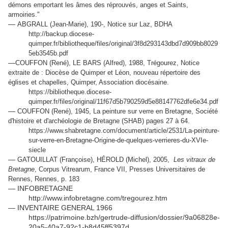
démons emportant les âmes des réprouvés, anges et Saints,
armoiries."
—
ABGRALL (Jean-Marie), 190-, Notice sur Laz, BDHA
http://backup.diocese-
quimper.fr/bibliotheque/files/original/3f8d293143dbd7d909bb8029
5eb3545b.pdf
—
COUFFON (René), LE BARS (Alfred), 1988, Trégourez, Notice
extraite de : Diocèse de Quimper et Léon, nouveau répertoire des
églises et chapelles, Quimper, Association diocésaine.
https://bibliotheque.diocese-
quimper.fr/files/original/11f67d5b790259d5e88147762dfe6e34.pdf
—
COUFFON (René), 1945, La peinture sur verre en Bretagne, Société
d'histoire et d'archéologie de Bretagne (SHAB) pages 27 à 64.
https://www.shabretagne.com/document/article/2531/La-peinture-
sur-verre-en-Bretagne-Origine-de-quelques-verrieres-du-XVIe-
siecle
—
GATOUILLAT (Françoise), HÉROLD (Michel), 2005,
Les vitraux de
Bretagne
, Corpus Vitrearum, France VII, Presses Universitaires de
Rennes, Rennes, p. 183
— INFOBRETAGNE
http://www.infobretagne.com/tregourez.htm
— INVENTAIRE GENERAL 1966
https://patrimoine.bzh/gertrude-diffusion/dossier/9a06828e-
20a5-40a7-92c1-b8d45ff5397d