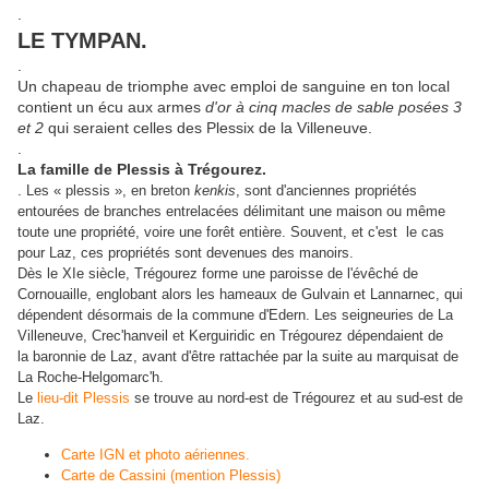
.
LE TYMPAN.
.
Un chapeau de triomphe avec emploi de sanguine en ton local
contient un écu aux armes
d'or à cinq macles de sable posées 3
et 2
qui seraient celles des Plessix de la Villeneuve.
.
La famille de Plessis à Trégourez.
.
Les « plessis », en breton
kenkis
, sont d'anciennes propriétés
entourées de branches entrelacées délimitant une maison ou même
toute une propriété, voire une forêt entière. Souvent, et c'est le cas
pour Laz, ces propriétés sont devenues des manoirs.
Dès le XIe siècle, Trégourez forme une paroisse de l'évêché de
Cornouaille, englobant alors les hameaux de Gulvain et Lannarnec, qui
dépendent désormais de la commune d'Edern.
Les seigneuries de La
Villeneuve, Crec'hanveil et Kerguiridic en Trégourez dépendaient de
la baronnie de Laz, avant d'être rattachée par la suite au marquisat de
La Roche-Helgomarc'h.
Le
lieu-dit Plessis
se trouve au nord-est de Trégourez et au sud-est de
Laz.
Carte IGN et photo aériennes.
Carte de Cassini (mention Plessis)