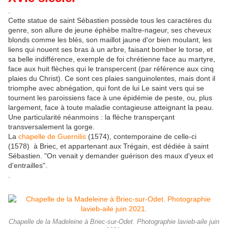
.
Cette statue de saint Sébastien possède tous les caractères du
genre, son allure de jeune éphèbe maître-nageur, ses cheveux
blonds comme les blés, son maillot jaune d'or bien moulant, les
liens qui nouent ses bras à un arbre, faisant bomber le torse, et
sa belle indifférence, exemple de foi chrétienne face au martyre,
face aux huit flèches qui le transpercent (par référence aux cinq
plaies du Christ). Ce sont ces plaies sanguinolentes, mais dont il
triomphe avec abnégation, qui font de lui Le saint vers qui se
tournent les paroissiens face à une épidémie de peste, ou, plus
largement, face à toute maladie contagieuse atteignant la peau.
Une particularité néanmoins : la flèche transperçant
transversalement la gorge.
La
chapelle de Guernilis
(1574), contemporaine de celle-ci
(1578) à Briec, et appartenant aux Trégain, est dédiée à saint
Sébastien. "On venait y demander guérison des maux d'yeux et
d'entrailles".
.
Chapelle de la Madeleine à Briec-sur-Odet. Photographie lavieb-aile juin