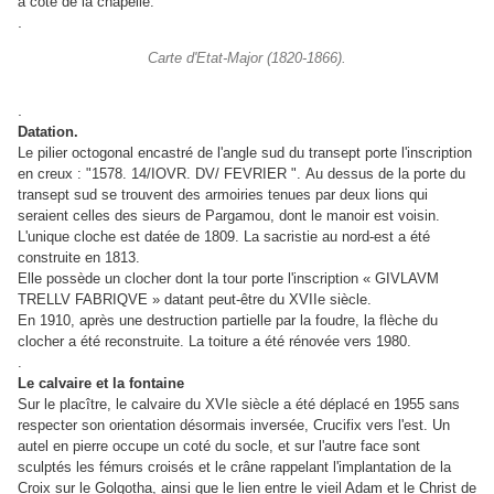
à côté de la chapelle.
.
Carte d'Etat-Major (1820-1866).
.
Datation.
Le pilier octogonal encastré de l'angle sud du transept porte l'inscription
en creux : "1578. 14/IOVR. DV/ FEVRIER ". Au dessus de la porte du
transept sud se trouvent des armoiries tenues par deux lions qui
seraient celles des sieurs de Pargamou, dont le manoir est voisin.
L'unique cloche est datée de 1809. La sacristie au nord-est a été
construite en 1813.
Elle possède un clocher dont la tour porte l'inscription « GIVLAVM
TRELLV FABRIQVE » datant peut-être du XVIIe siècle.
En 1910, après une destruction partielle par la foudre, la flèche du
clocher a été reconstruite. La toiture a été rénovée vers 1980.
.
Le calvaire et la fontaine
Sur le placître, le calvaire du XVIe siècle a été déplacé en 1955 sans
respecter son orientation désormais inversée, Crucifix vers l'est. Un
autel en pierre occupe un coté du socle, et sur l'autre face sont
sculptés les fémurs croisés et le crâne rappelant l'implantation de la
Croix sur le Golgotha, ainsi que le lien entre le vieil Adam et le Christ de