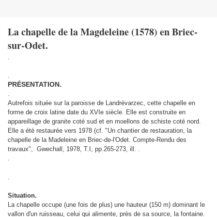
La chapelle de la Magdeleine (1578) en Briec-
sur-Odet.
.
.
PRÉSENTATION.
.
Autrefois située sur la paroisse de Landrévarzec, cette chapelle en
forme de croix latine date du XVIe siècle. Elle est construite en
appareillage de granite coté sud et en moellons de schiste coté nord.
Elle a été restaurée vers 1978 (cf.
"Un chantier de restauration, la
chapelle de la Madeleine en Briec-de-l'Odet. Compte-Rendu des
travaux",
Gwechall, 1978, T.I, pp.265-273, ill. .
.
.
Situation.
La chapelle occupe (une fois de plus) une hauteur (150 m) dominant le
vallon d'un ruisseau, celui qui alimente, près de sa source, la fontaine.