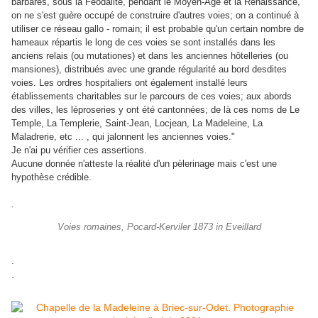
barbares, sous la Féodalité, pendant le Moyen-Age et la Renaissance,
on ne s'est guère occupé de construire d'autres voies; on a continué à
utiliser ce réseau gallo - romain; il est probable qu'un certain nombre de
hameaux répartis le long de ces voies se sont installés dans les
anciens relais (ou mutationes) et dans les anciennes hôtelleries (ou
mansiones), distribués avec une grande régularité au bord desdites
voies. Les ordres hospitaliers ont également installé leurs
établissements charitables sur le parcours de ces voies; aux abords
des villes, les léproseries y ont été cantonnées; de là ces noms de Le
Temple, La Templerie, Saint-Jean, Locjean, La Madeleine, La
Maladrerie, etc ... , qui jalonnent les anciennes voies."
Je n'ai pu vérifier ces assertions.
Aucune donnée n'atteste la réalité d'un pèlerinage mais c'est une
hypothèse crédible.
.
Voies romaines, Pocard-Kerviler 1873 in Eveillard
.
.