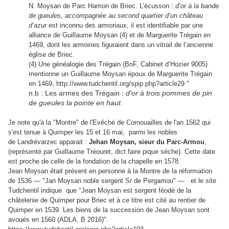
N. Moysan de Parc Hamon de Briec. L’écusson :
d’or à la bande
de gueules, accompagnée au second quartier d’un château
d’azur
est inconnu des armoriaux, il est identifiable par une
alliance de Guillaume Moysan (4) et de Marguerite Trégain en
1469, dont les armoiries figuraient dans un vitrail de l’ancienne
église de Briec.
(4) Une généalogie des Trégain (BnF, Cabinet d’Hozier 9005)
mentionne un Guillaume Moysan époux de Marguerite Trégain
"
en 1469, http://www.tudchentil.org/spip.php?article29
n.b : Les armes des Trégain :
d'or à
trois pommes de pin
de gueules la pointe en haut
.
Je note qu'à la "Montre" de l'Evêché de Cornouailles de l'an 1562 qui
s'est tenue à Quimper les 15 et 16 mai, parmi les nobles
de Landrévarzec apparait :
Jehan Moysan, sieur du Parc-Armou
,
(représenté par Guillaume Tréouret, dict faire pique sèche). Cette date
est proche de celle de la fondation de la chapelle en 1578.
Jean Moysan était présent en personne à la Montre de la réformation
de 1536 — "
Jan Moysan noble sergent Sr de Pergamou" —
et le site
Tudchentil indique que "
Jean Moysan est sergent féodé de la
châtelenie de Quimper pour Briec et à ce titre est cité au rentier de
Quimper en 1539. Les biens de la succession de Jean Moysan sont
avoués en 1560 (ADLA, B 2016)".