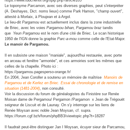
https://www.tudchentil.org/spip.php?article103
Le toponyme
Parcamon
, avec ses diverses graphies, peut s'interpréter
(A. Deshayes, Dict. noms lieux) comme Park Hamon, "champ ouvert",
attesté à Morlaix, à Ploujean et à Argol.
Le lieu-dit
Pargamou
est actuellement inclus dans la zone industrielle
de Briec, avec les voies
Pargamou bihan, Pargamou braz
tandis
que
Yeun Pargamou
est le nom d'une cité de Briec. Le scan historique
1950 de l'IGN donne la graphie
Parc-a-mou
comme celle de l'Etat-Major.
Le manoir de Pargamou.
Il en subsiste une maison "maniale", aujourd'hui restaurée, avec porte
en arceau et fenêtre "armoriée", et ces armoiries sont les mêmes que
celles de la chapelle. Photo ici :
https://pargamou.pagesperso-orange.fr/
En 2004, Jean Coroller a soutenu un mémoire de maîtrise
Manoirs de
Pargamou et de Kerlez en Briec. Essai de chronologie et de remise en
situation (1481-2004)
, non consulté.
Voir la discussion du forum de généalogistes du Finistère sur Renée
Moisan dame de Pergamou/ Pergamon /Pargamon x Jean de Trégouët
seigneur de Liscuit et de Launay. On s'y interroge sur les liens de
Renée Moysan avec noble Jean Moysan, cf. supra.
https://forum.cgf.bzh/forum/phpBB3/viewtopic.php?t=18287
Il faudrait peut-être distinguer Jan I Moysan, écuyer sieur de Parcamou,