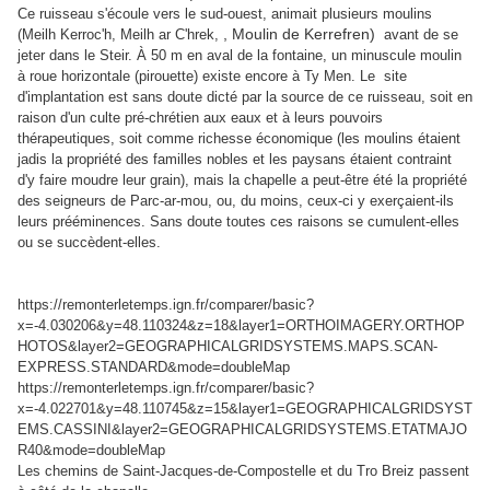
Ce ruisseau s'écoule vers le sud-ouest, animait plusieurs moulins
, Moulin de Kerrefren)
(Meilh Kerroc'h,
Meilh ar C'hrek,
avant de se
jeter dans le Steir. À 50 m en aval de la fontaine, un minuscule moulin
à roue horizontale (pirouette) existe encore à Ty Men. Le site
d'implantation est sans doute dicté par la source de ce ruisseau, soit en
raison d'un culte pré-chrétien aux eaux et à leurs pouvoirs
thérapeutiques, soit comme richesse économique (les moulins étaient
jadis la propriété des familles nobles et les paysans étaient contraint
d'y faire moudre leur grain), mais la chapelle a peut-être été la propriété
des seigneurs de Parc-ar-mou, ou, du moins, ceux-ci y exerçaient-ils
leurs prééminences. Sans doute toutes ces raisons se cumulent-elles
ou se succèdent-elles.
https://remonterletemps.ign.fr/comparer/basic?
x=-4.030206&y=48.110324&z=18&layer1=ORTHOIMAGERY.ORTHOP
HOTOS&layer2=GEOGRAPHICALGRIDSYSTEMS.MAPS.SCAN-
EXPRESS.STANDARD&mode=doubleMap
https://remonterletemps.ign.fr/comparer/basic?
x=-4.022701&y=48.110745&z=15&layer1=GEOGRAPHICALGRIDSYST
EMS.CASSINI&layer2=GEOGRAPHICALGRIDSYSTEMS.ETATMAJO
R40&mode=doubleMap
Les chemins de Saint-Jacques-de-Compostelle et du Tro Breiz passent