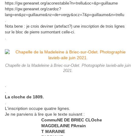
https://gw.geneanet.org/aconestabile?n=trellu&oc=&p=guillaume
https://gw.geneanet.org/zardoz?
lang=en&pz=guillaume&nz=de+vergy&ocz=7&p=guillaume&n=trellu
.
Nota bene : je crois deviner (artefact?) une inscription de trois lignes
sur le bloc de pierre surmontant celle-ci.
.
Chapelle de la Madeleine à Briec-sur-Odet. Photographie lavieb-aile juin
2021.
.
.
La cloche de 1809.
.
L'inscription occupe quatre lignes.
Je ne parviens à lire que le texte suivant :
CommuNE DE BRIEC CLOche
MAGDELAINE PArrain
T MARAINE