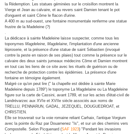
la Rédemption. Les statues géminées sur le croisillon montrent la
Vierge et Jean au calvaire, et au revers saint Damien tenant le pot
d'onguent et saint Côme le flacon d'urine.
A 400 m au sud-ouest, une fontaine monumentale renferme une statue
frustre de la Madeleine (?)
.
La dédicace à sainte Madeleine laisse suspecter, comme tous les
toponymes
Magdeleine, Magdelaine
, l'implantation d'une ancienne
léproserie, et la présence d'une statue de saint Sébastien (invoqué
contre la peste en raison de ses plaies) tout comme la présence sur le
calvaire des deux saints jumeaux médecins Côme et Damien montrent
en tout cas les liens de ce site avec les rituels de guérison ou de
recherche de protection contre les épidémies. La présence d'une
fontaine en témoigne également.
Malgré ce qu'on peut lire (" la chapelle est dédiée à sainte Marie
Madeleine depuis 1789") le toponyme La Magdelaine ou La Magdeleine
figure sur la carte de Cassini, avant 1789, et sur les actes d'état-civil de
Landrévarzec aux XVIe et XVIIe siècle associés aux noms de
TRELLU, PENNARUN, GADAL, JEZEQUEL, DOUGUEDROAT, et
CHRISTIEN.
Elle se trouverait sur la voie romaine reliant Carhaix, l'antique Vorgium
avec la pointe du Raz par Douarnenez "Is", et sur un des chemins vers
Compostelle. Selon Picquenard (
SAF 1923
) "Pendant les invasions