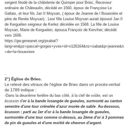
s
ergent féodé de la châtelenie de Quimper pour Briec, Receveur
,
ordinaire de Châteaulin
décédé en 1560, époux de Françoise Le
Gallais, et leur fils Jan II Moysan, ( époux de Jeanne de l Bouexière et
père de Renée Moysan) . Leur fille Louise Moysan aurait épousé Jan II
de Kerguélen seigneur de Kerlez décédée en 1568. La fille de Louise
Moysan, Marie de Kerguelen, épousa François de Kerviher, décédé
vers 1606.
https://gw.geneanet.org/psabat?
lang=en&pz=pascal+gorges+yves+id+n126164&nz=sabat&p=jeanne&n
=de+la+bouexiere
.
2°) Église de Briec.
Le relevé des vitraux de l'église de Briec dans un procès-verbal
de 1789 indique :
-Dans la deuxième fenêtre du bas côté, à la clef de voûte, est un
écusson d
'or à la bande losangée de gueules, surmonté au canton
senestre d'une tour crénelée d'azur murée de sable
.
Au-dessous,
écusson :
parti au 1er d'or à la bande losangée de gueules,
surmontée d'une tour comme ci-dessus, au 2ème d'or à 3 pommes
de pin de gueules et d'une moitié de chevron d'argent.
.