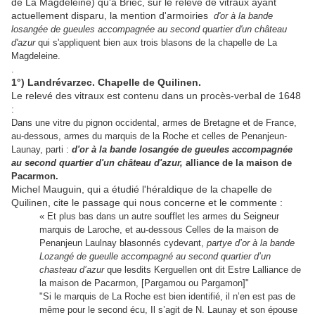
de La Magdeleine) qu'à Briec, sur le relevé de vitraux ayant
actuellement disparu, la mention d'armoiries
d'or à la bande
losangée de gueules accompagnée au second quartier d'un château
d'azur
qui s'appliquent bien aux trois blasons de la chapelle de La
Magdeleine.
.
1°) Landrévarzec. Chapelle de Quilinen.
Le relevé des vitraux est contenu dans un procès-verbal de 1648
:
Dans une vitre du pignon occidental, armes de Bretagne et de France,
au-dessous, armes du marquis de la Roche et celles de Penanjeun-
Launay, parti :
d'or à la bande losangée de gueules accompagnée
au second quartier d'un château d'azur,
alliance de la maison de
Pacarmon.
Michel Mauguin, qui a étudié l'héraldique de la chapelle de
Quilinen, cite le passage qui nous concerne et le commente :
« Et plus bas dans un autre soufflet les armes du Seigneur
marquis de Laroche, et au-dessous Celles de la maison de
Penanjeun Laulnay blasonnés cydevant,
partye d’or à la bande
Lozangé de gueulle accompagné au second quartier d’un
chasteau d’azur
que lesdits Kerguellen ont dit Estre Lalliance de
la maison de Pacarmon, [Pargamou ou Pargamon]"
"Si le marquis de La Roche est bien identifié, il n’en est pas de
même pour le second écu, Il s’agit de N. Launay et son épouse