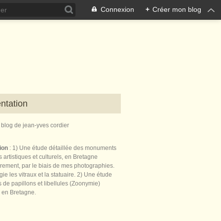
Connexion
+
Créer mon blog
ntation
e blog de jean-yves cordier
tion
: 1) Une étude détaillée des monuments
 artistiques et culturels, en Bretagne
èrement, par le biais de mes photographies.
égie les vitraux et la statuaire. 2) Une étude
de papillons et libellules (Zoonymie)
 en Bretagne.