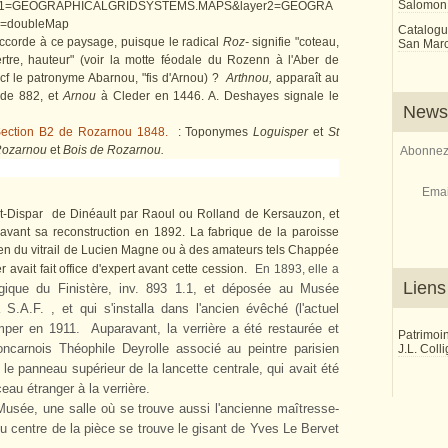
Salomon
yer1=GEOGRAPHICALGRIDSYSTEMS.MAPS&layer2=GEOGRA
=doubleMap
Catalogu
ccorde à ce paysage, puisque le radical
Roz-
signifie "coteau,
San Marco
rtre, hauteur" (voir la motte féodale du Rozenn à l'Aber de
(cf le patronyme Abarnou, "fis d'Arnou) ?
Arthnou,
apparaît au
 de 882, et
Arnou
à Cleder en 1446. A. Deshayes signale le
Newsl
Section B2 de Rozarnou 1848.
: Toponymes
Loguisper
et
St
 Rozarnou
et
Bois de Rozarnou.
Abonnez-
Emai
aint-Dispar de Dinéault par Raoul ou Rolland de Kersauzon, et
, avant sa reconstruction en 1892. La fabrique de la paroisse
en du vitrail de Lucien Magne ou à des amateurs tels Chappée
avait fait office d'expert avant cette cession.
En 1893, e
lle a
Liens
ogique du Finistère, inv. 893 1.1, et déposée au Musée
S.A.F. , et qui s'installa dans l'ancien évêché (l'actuel
mper en 1911.
Auparavant, la verrière a été restaurée et
Patrimoi
ncarnois Théophile Deyrolle associé au peintre parisien
J.L. Coll
le panneau supérieur de la lancette centrale, qui avait été
au étranger à la verrière.
usée, une salle où se trouve aussi l'ancienne maîtresse-
Au centre de la pièce se trouve le gisant de Yves Le Bervet