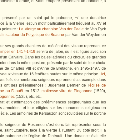
adeleine à droite, et Saint-Exupère présentant un donateur, à
 présenté par un saint qui le patronne, +/- une donatrice
ce à la Vierge, est un motif particulièrement fréquent au XV et
n peinture :
La Vierge au chanoine Van der Paele
de Van Eyck
alins autour du Polyptique de Beaune
par Van der Weyden en
.
 sur ses grands chantiers de mécénat des vitraux reprenant ce
uimper en 1417-1419
servira de jalon, où il est figuré avec son
 d'un Calvaire. Dans les baies latérales du chœur, les grandes
nter dans la même posture, présenté par le saint de leur choix.
e de Charles VIII et d'Anne de Bretagne, en 1495-1497, de
veaux vitraux de 16 fenêtres hautes sur le même principe :
ici,
eurs fiefs, de nombreux seigneurs reprennent cet exemple dans
 ils ont des prééminences : Jugement Dernier de l
'église de
rbe au Faouët
en 1512,
maîtresse-vitre de Plogonnec
(1520),
Plogonnec
(1525), etc, etc.
t et d'affirmation des prééminences seigneuriales que les
rs armoiries et leur effigies sur les monuments religieux en
iècle. Les armoiries de Kersauzon sont sculptées sur le porche
 le seigneur de Rosarnou s'est donc fait représenter sous la
e, saint Exupère, face à la Vierge à l'Enfant. Du coté droit, il a
nte patronne de l'église de Dinéault. Une donatrice était-elle