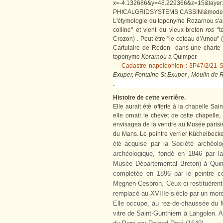
x=-4.132686&y=48.229366&z=15&la
PHICALGRIDSYSTEMS.CASSINI&mode
L'étymologie du toponyme Rozarnou s'a
colline" et vient du vieux-breton
ros
"te
Crozon) . Peut-être "le coteau d'Arnou" 
Cartulaire de Redon dans une charte
toponyme
Kerarnou
à Quimper.
—
Cadastre napoléonien : 3P47/2/21 
Exuper, Fontaine St Exuper , Moulin de
.
Histoire de cette verrière.
Elle aurait été offerte à la chapelle S
elle ornait le chevet de cette chapelle
envisagea de la vendre au Musée parisi
du Mans. Le peintre verrier Küchelbecker 
acquise par la Société archéol
été
archéologique, fondé en 1846 par la 
Musée Départemental Breton) à Qui
complétée en 1896 par le peintre co
Megnen-Cesbron. Ceux-ci restituèrent 
remplacé au XVIIIe siècle par un morce
Elle occupe, au rez-de-chaussée du M
vitre de Saint-Gunthiern à Langolen. 