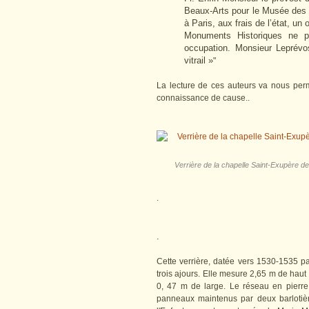
Beaux-Arts pour le Musée des 
à Paris, aux frais de l’état, u
Monuments Historiques ne po
occupation. Monsieur Leprévost
vitrail »
"
La lecture de ces auteurs va nous perm
connaissance de cause..
Verrière de la chapelle Saint-Exupère d
.
.
Cette verrière, datée vers 1530-1535 pa
trois ajours. Elle mesure 2,65 m de hau
0, 47 m de large. Le réseau en pierre 
panneaux maintenus par deux barlotièr