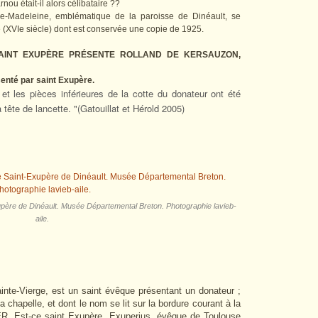
ou était-il alors célibataire ??
ie-Madeleine, emblématique de la paroisse de Dinéault, se
e (XVIe siècle) dont est conservée une copie de 1925.
AINT EXUPÈRE PRÉSENTE ROLLAND DE KERSAUZON,
enté par saint Exupère.
et les pièces inférieures de la cotte du donateur ont été
a tête de lancette. "(Gatouillat et Hérold 2005)
xupère de Dinéault. Musée Départemental Breton. Photographie lavieb-
aile.
ainte-Vierge, est un saint évêque présentant un donateur ;
a chapelle, et dont le nom se lit sur la bordure courant à la
R. Est-ce saint Exupère, Exuperius, évêque de Toulouse