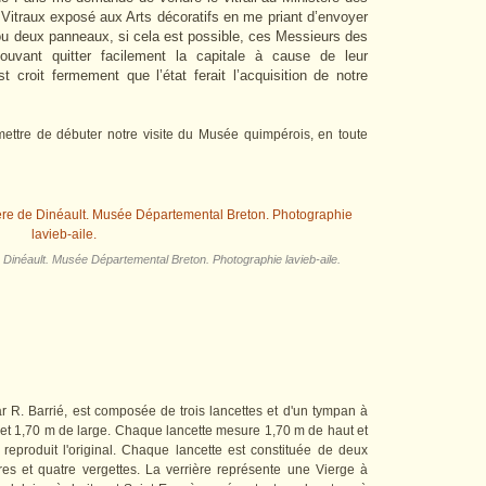
Vitraux exposé aux Arts décoratifs en me priant d’envoyer
n ou deux panneaux, si cela est possible, ces Messieurs des
uvant quitter facilement la capitale à cause de leur
 croit fermement que l’état ferait l’acquisition de notre
ettre de débuter notre visite du Musée quimpérois, en toute
e Dinéault. Musée Départemental Breton. Photographie lavieb-aile.
r R. Barrié, est composée de trois lancettes et d'un tympan à
t et 1,70 m de large. Chaque lancette mesure 1,70 m de haut et
reproduit l'original. Chaque lancette est constituée de deux
es et quatre vergettes. La verrière représente une Vierge à