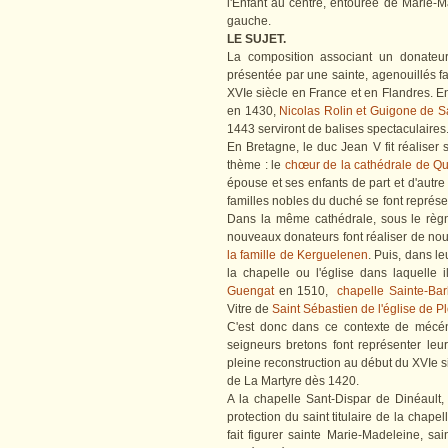
l'Enfant au centre, entourée de Marie-M
gauche.
LE SUJET.
La composition associant un donateur
présentée par une sainte, agenouillés fa
XVIe siècle en France et en Flandres. E
en 1430,
Nicolas Rolin et Guigone de S
1443 serviront de balises spectaculaires
En Bretagne, le duc Jean V fit réaliser
thème : le
chœur de la cathédrale de Q
épouse et ses enfants de part et d'autre
familles nobles du duché se font représe
Dans la même cathédrale, sous le règn
nouveaux donateurs font réaliser de nou
la famille de Kerguelenen
. Puis, dans l
la chapelle ou l'église dans laquelle
Guengat
en 1510,
chapelle Sainte-Ba
Vitre de
Saint Sébastien de l'église de 
C'est donc dans ce contexte de mécéna
seigneurs bretons font représenter leu
pleine reconstruction au début du XVIe s
de La Martyre dès 1420.
A la chapelle Sant-Dispar de Dinéault,
protection du saint titulaire de la chapell
fait figurer sainte Marie-Madeleine, sai