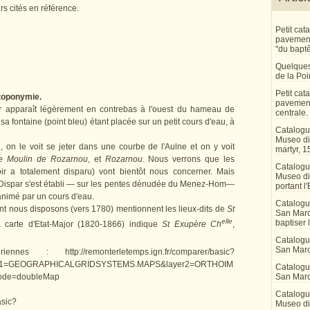
urs cités en référence.
Petit ca
pavement 
"du bapt
Quelques
de la Po
Petit ca
 toponymie.
pavement
r
apparaît légèrement en contrebas à l'ouest du hameau de
centrale.
], sa fontaine (point bleu) étant placée sur un petit cours d'eau, à
Catalogu
Museo di 
d, on le voit se jeter dans une courbe de l'Aulne et on y voit
martyr, 1
e Moulin de Rozarnou
, et
Rozarnou
. Nous verrons que les
Catalogu
r a totalement disparu) vont bientôt nous concerner. Mais
Museo di
t Dispar s'est établi — sur les pentes dénudée du Menez-Hom—
portant l'
 animé par un cours d'eau.
Catalogu
ont nous disposons (vers 1780) mentionnent les lieux-dits de
St
San Marco
elle
baptiser 
a carte d'Etat-Major (1820-1866) indique
St Exupère Ch
,
Catalogu
San Marc
 : http://remonterletemps.ign.fr/comparer/basic?
yer1=GEOGRAPHICALGRIDSYSTEMS.MAPS&layer2=ORTHOIM
Catalogu
de=doubleMap
San Marc
Catalogu
asic?
Museo di 