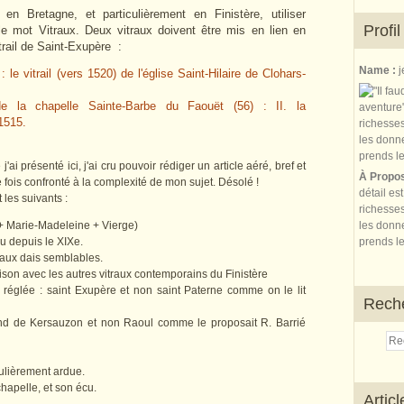
n Bretagne, et particulièrement en Finistère, utiliser
Profil
le mot Vitraux. Deux vitraux doivent être mis en lien en
itrail de Saint-Exupère :
Name :
j
 le vitrail (vers 1520) de l'église Saint-Hilaire de Clohars-
e la chapelle Sainte-Barbe du Faouët (56) : II. la
-1515.
présenté ici, j'ai cru pouvoir rédiger un article aéré, bref et
À Propo
e fois confronté à la complexité de mon sujet. Désolé !
détail es
 les suivants :
richesses
+ Marie-Madeleine + Vierge)
les donne
nu depuis le XIXe.
prends le
 aux dais semblables.
aison avec les autres vitraux contemporains du Finistère
vite réglée : saint Exupère et non saint Paterne comme on le lit
Rech
land de Kersauzon et non Raoul comme le proposait R. Barrié
culièrement ardue.
chapelle, et son écu.
Artic