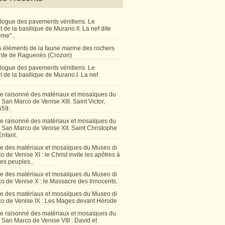
talogue des pavements vénitiens. Le
de la basilique de Murano.II. La nef dite
ême"..
 éléments de la faune marine des rochers
inte de Raguenès (Crozon)
talogue des pavements vénitiens. Le
 de la basilique de Murano.I. La nef
e raisonné des matériaux et mosaïques du
San Marco de Venise XIII. Saint Victor,
559.
e raisonné des matériaux et mosaïques du
 San Marco de Venise XII. Saint Christophe
Enfant.
e des matériaux et mosaïques du Museo di
 de Venise XI : le Christ invite les apôtres à
les peuples..
e des matériaux et mosaïques du Museo di
o de Venise X : le Massacre des Innocents.
e des matériaux et mosaïques du Museo di
o de Venise IX : Les Mages devant Hérode
e raisonné des matériaux et mosaïques du
San Marco de Venise VIII : David et