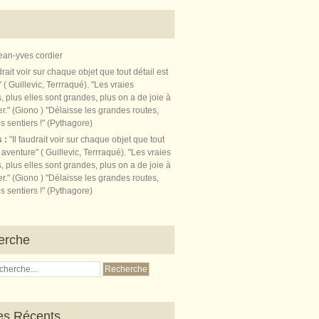
ean-yves cordier
s :
"Il faudrait voir sur chaque objet que tout
t aventure" ( Guillevic, Terrraqué). "Les vraies
, plus elles sont grandes, plus on a de joie à
r." (Giono ) "Délaisse les grandes routes,
s sentiers !" (Pythagore)
erche
les Récents