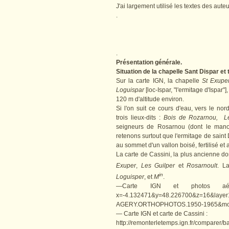
J'ai largement utilisé les textes des aute
.
.
Présentation générale.
Situation de la chapelle Sant Dispar et
Sur la carte IGN, la chapelle
St Exupe
Loguispar
[loc-Ispar, "l'ermitage d'Ispar"
120 m d'altitude environ.
Si l'on suit ce cours d'eau, vers le nor
trois lieux-dits :
Bois de Rozarnou,
L
seigneurs de Rosarnou (dont le manoi
retenons surtout que l'ermitage de sain
au sommet d'un vallon boisé, fertilisé et
La carte de Cassini, la plus ancienne d
Exuper
,
Les Guilper
et
Rosarnoult
. L
in
Loguisper
, et
M
.
—Carte IGN et photos aériennes
x=-4.132471&y=48.226700&z=16&la
AGERY.ORTHOPHOTOS.1950-1965&mo
— Carte IGN et carte de Cassini :
http://remonterletemps.ign.fr/comparer/b