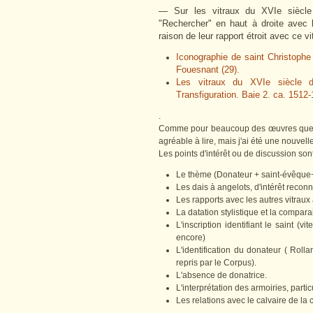
— Sur les vitraux du XVIe siècle e
"Rechercher" en haut à droite avec 
raison de leur rapport étroit avec ce v
Iconographie de saint Christophe :
Fouesnant (29).
Les vitraux du XVIe siècle d
Transfiguration. Baie 2. ca. 1512
.
Comme pour beaucoup des œuvres que j'ai 
agréable à lire, mais j'ai été une nouvell
Les points d'intérêt ou de discussion sont
Le thème (Donateur + saint-évêque
Les dais à angelots, d'intérêt recon
Les rapports avec les autres vitraux
La datation stylistique et la compar
L'inscription identifiant le saint (
encore)
L'identification du donateur ( Rol
repris par le Corpus).
L'absence de donatrice.
L'interprétation des armoiries, parti
Les relations avec le calvaire de la 