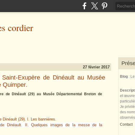
es cordier
Prése
27 février 2017
le Saint-Exupère de Dinéault au Musée
Blog
: L
e Quimper.
Descrip
père de Dinéault (29) au Musée Départemental Breton de
et œuvres
particuli
Je privil
des noms 
observés
 Dinéault (29). I. Les bannières.
Contact
e de Dinéault. II. Quelques images de la messe de la