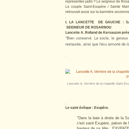
représentée jadis ? Le seigneur de Rosarn
Le couple Saint-Exupère / Sainte Mar
retrouvait aussi sur la bannière ancienn
.
I. LA LANCETTE DE GAUCHE : S
SEIGNEUR DE ROSARNOU
.
Lancette A. Rolland de Kersauzon prés
"Bien conservé.
Le socle, le genoux 
restaurés, ainsi que l'écu armorié de l
.
Lancette A, Verrière de la chapelle Saint-E
.
Le saint évêque : Exupère.
"Dans la baie à droite de la S
c'est saint Exupère, patron de l
hauteur de sa tête : EXVPATE