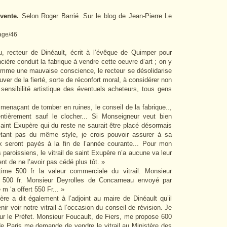
 vente.
Selon Roger Barrié. Sur le blog de Jean-Pierre Le
page/46
, recteur de Dinéault, écrit à l’évêque de Quimper pour
cière conduit la fabrique à vendre cette oeuvre d’art ; on y
comme une mauvaise conscience, le recteur se désolidarise
uver de la fierté, sorte de réconfort moral, à considérer non
sensibilité artistique des éventuels acheteurs, tous gens
 menaçant de tomber en ruines, le conseil de la fabrique..,
entièrement sauf le clocher... Si Monseigneur veut bien
l saint Exupère qui du reste ne saurait être placé désormais
’étant pas du même style, je crois pouvoir assurer à sa
x seront payés à la fin de l’année courante... Pour mon
 paroissiens, le vitrail de saint Exupère n’a aucune va leur
t de ne l’avoir pas cédé plus tôt. »
ime 500 fr la valeur commerciale du vitrail. Monsieur
500 fr. Monsieur Deyrolles de Concarneau envoyé par
m ‘a offert 550 Fr... »
ère a dit également à l’adjoint au maire de Dinéault qu’il
nir voir notre vitrail à l’occasion du conseil de révision. Je
eur le Préfet. Monsieur Foucault, de Fiers, me propose 600
de Paris me demande de vendre le vitrail au Ministère des