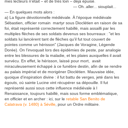
mes lecteurs n'était – et de très loin – déjà épuisé.
— Oh..aller... siouplait...
— En quelques mots alors :
a) La figure dévotionnelle médiévale. À l'époque médiévale
Sébastien, officier romain martyr sous Dioclétien en raison de sa
foi, était représenté correctement habillé, mais assailli par les
multiples flèches de ses soldats devenus ses bourreaux : "et les
soldats lui lancèrent tant de flèches qu'il fut tout couvert de
pointes comme un hérisson" (Jacques de Voragine, Légende
Dorée). On l'invoquait lors des épidémies de peste, par analogie
entre les blessures de la maladie, et les plaies auxquelles il avait
survécu. En effet, le hérisson, laissé pour mort, avait
miraculeusement échappé à ce funèbre destin, afin de se rendre
au palais impérial et de morigéner Dioclétien. Mauvaise idée,
quoique d'inspiration divine : il fut battu de verges, jeté dans les
égouts, où sainte Lucine vint récupérer sa dépouille. Il fut
représenté aussi sous cette influence médiévale à l
Renaissance, toujours habillé, mais sous forme emblématique,
en officier et en archer : ici, sur le
retable San Benito de
Calatrava (v. 1480) à Séville
, pour un Ordre militaire.