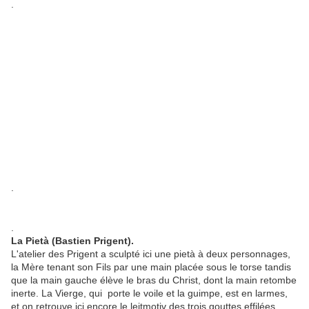
.
.
.
La Pietà (Bastien Prigent).
L'atelier des Prigent a sculpté ici une pietà à deux personnages,
la Mère tenant son Fils par une main placée sous le torse tandis
que la main gauche élève le bras du Christ, dont la main retombe
inerte. La Vierge, qui porte le voile et la guimpe, est en larmes,
et on retrouve ici encore le leitmotiv des trois gouttes effilées.