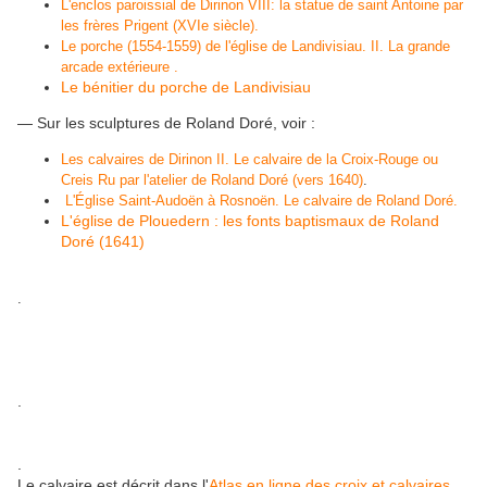
L'enclos paroissial de Dirinon VIII: la statue de saint Antoine par
les frères Prigent (XVIe siècle).
Le porche (1554-1559) de l'église de Landivisiau. II. La grande
arcade extérieure .
Le bénitier du porche de Landivisiau
— Sur les sculptures de Roland Doré, voir :
Les calvaires de Dirinon II. Le calvaire de la Croix-Rouge ou
Creis Ru par l'atelier de Roland Doré (vers 1640)
.
L'Église Saint-Audoën à Rosnoën. Le calvaire de Roland Doré.
L'église de Plouedern : les fonts baptismaux de Roland
Doré (1641)
.
.
.
Le calvaire est décrit dans l'
Atlas en ligne des croix et calvaires