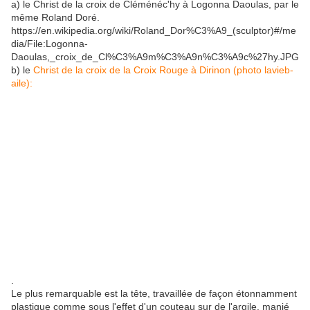
a) le Christ de la croix de Cléménéc'hy à Logonna Daoulas, par le
même Roland Doré.
https://en.wikipedia.org/wiki/Roland_Dor%C3%A9_(sculptor)#/me
dia/File:Logonna-
Daoulas,_croix_de_Cl%C3%A9m%C3%A9n%C3%A9c%27hy.JPG
b) le
Christ de la croix de la Croix Rouge à Dirinon (photo lavieb-
aile):
.
Le plus remarquable est la tête, travaillée de façon étonnamment
plastique comme sous l'effet d'un couteau sur de l'argile, manié