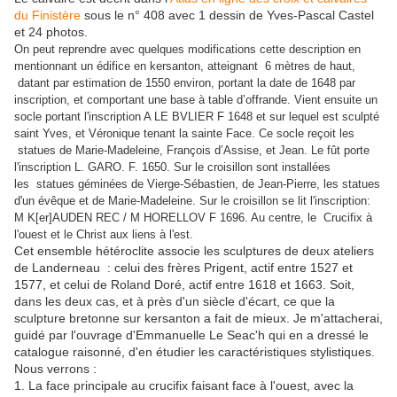
du Finistère
sous le n° 408 avec 1 dessin de Yves-Pascal Castel
et 24 photos.
On peut reprendre avec quelques modifications cette description en
mentionnant un édifice en kersanton, atteignant 6 mètres de haut,
datant par estimation de 1550 environ, portant la date de 1648 par
inscription, et comportant une base à table d’offrande. Vient ensuite un
socle portant l'inscription A LE BVLIER F 1648 et sur lequel est sculpté
saint Yves
, et Véronique tenant la sainte Face. Ce socle reçoit les
s
tatues de Marie-Madeleine, François d’Assise, et Jean. Le fût porte
l'inscription L. GARO. F. 1650. Sur le croisillon sont installées
les statues géminées de Vierge-Sébastien, de Jean-Pierre, les statues
d'un évêque et de Marie-Madeleine. Sur le croisillon se lit l'inscription:
M K[er]AUDEN REC / M HORELLOV F 1696. Au centre, le Crucifix à
l'ouest et le Christ aux liens à l'est.
Cet ensemble hétéroclite associe les sculptures de deux ateliers
de Landerneau : celui des frères Prigent, actif entre 1527 et
1577, et celui de Roland Doré, actif entre 1618 et 1663. Soit,
dans les deux cas, et à près d'un siècle d'écart, ce que la
sculpture bretonne sur kersanton a fait de mieux. Je m'attacherai,
guidé par l'ouvrage d'Emmanuelle Le Seac'h qui en a dressé le
catalogue raisonné, d'en étudier les caractéristiques stylistiques.
Nous verrons :
1. La face principale au crucifix faisant face à l'ouest, avec la