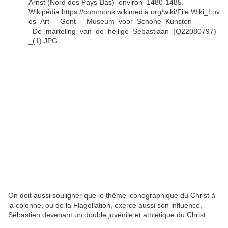
Arnst (Nord des Pays-Bas) environ 1480-1485.
Wikipédia https://commons.wikimedia.org/wiki/File:Wiki_Lov
es_Art_-_Gent_-_Museum_voor_Schone_Kunsten_-
_De_marteling_van_de_heilige_Sebastiaan_(Q22080797)
_(1).JPG
.
On doit aussi souligner que le thème iconographique du Christ à
la colonne, ou de la Flagellation, exerce aussi son influence,
Sébastien devenant un double juvénile et athlétique du Christ.