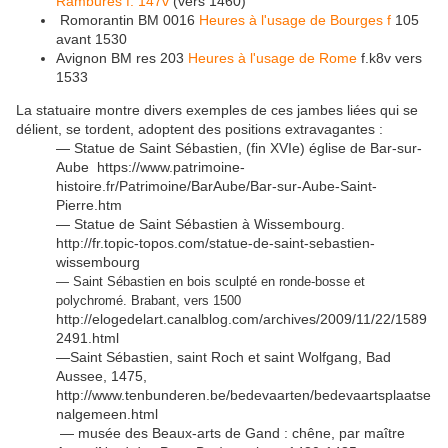
Rambures f. 147v
(vers 1460)
Romorantin BM 0016
Heures à l'usage de Bourges f
105
avant 1530
Avignon BM res 203
Heures à l'usage de Rome
f.k8v vers
1533
La statuaire montre divers exemples de ces jambes liées qui se
délient, se tordent, adoptent des positions extravagantes :
— Statue de Saint Sébastien, (fin XVIe) église de Bar-sur-
Aube https://www.patrimoine-
histoire.fr/Patrimoine/BarAube/Bar-sur-Aube-Saint-
Pierre.htm
— Statue de Saint Sébastien à Wissembourg.
http://fr.topic-topos.com/statue-de-saint-sebastien-
wissembourg
— Saint Sébastien en bois sculpté en ronde-bosse et
polychromé. Brabant, vers 1500
http://elogedelart.canalblog.com/archives/2009/11/22/1589
2491.html
—Saint Sébastien, saint Roch et saint Wolfgang, Bad
Aussee, 1475,
http://www.tenbunderen.be/bedevaarten/bedevaartsplaatse
nalgemeen.html
— musée des Beaux-arts de Gand : chêne, par maître