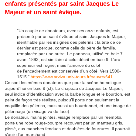
enfants présentés par saint Jacques Le
Majeur et un saint évêque.
"Un couple de donateurs, avec ses onze enfants, est
présenté par un saint évêque et saint Jacques le Majeur,
identifiable par les insignes des pèlerins ; la tête de ce
dernier est perdue, comme celle du père de famille,
remplacée par une autre. Le panneau, utilisé en baie 7
avant 1893, est similaire à celui décrit en baie 9. L’arc
supérieur est rogné, mais l’amorce du culot
de l’encadrement est conservée d’un côté. Vers 1500-
1515."
https://www.arviva.univ-tours.fr/oeuvre/641
Ce sont les mêmes donateurs que pour la scène homologue
aujourd'hui en baie 9 (cf). Le chapeau de Jacques Le Majeur,
seul indice d'identification avec la barbe longue et le bourdon, est
peint de façon très réaliste, puisqu'il porte non seulement la
coquillle des pèlerins, mais aussi un bourdonnet, et une image de
pèlerinage (un visage vu de face).
Le donateur, mains jointes, visage remplacé par un réemploi,
porte une robe rouge-pourpre recouvert par un manteau gris,
plissé, aux manches fendues et doublées de fourrures. Il pourrait
s'agir d'un marchand.