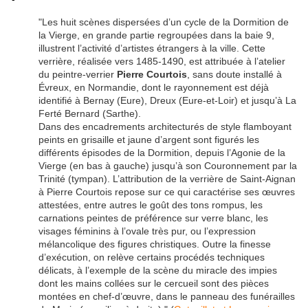
"Les huit scènes dispersées d’un cycle de la Dormition de
la Vierge, en grande partie regroupées dans la baie 9,
illustrent l’activité d’artistes étrangers à la ville. Cette
verrière, réalisée vers 1485-1490, est attribuée à l’atelier
du peintre-verrier
Pierre Courtois
, sans doute installé à
Évreux, en Normandie, dont le rayonnement est déjà
identifié à Bernay (Eure), Dreux (Eure-et-Loir) et jusqu’à La
Ferté Bernard (Sarthe).
Dans des encadrements architecturés de style flamboyant
peints en grisaille et jaune d’argent sont figurés les
différents épisodes de la Dormition, depuis l’Agonie de la
Vierge (en bas à gauche) jusqu’à son Couronnement par la
Trinité (tympan). L’attribution de la verrière de Saint-Aignan
à Pierre Courtois repose sur ce qui caractérise ses œuvres
attestées, entre autres le goût des tons rompus, les
carnations peintes de préférence sur verre blanc, les
visages féminins à l’ovale très pur, ou l’expression
mélancolique des figures christiques. Outre la finesse
d’exécution, on relève certains procédés techniques
délicats, à l’exemple de la scène du miracle des impies
dont les mains collées sur le cercueil sont des pièces
montées en chef-d’œuvre, dans le panneau des funérailles