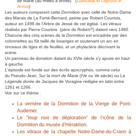
de Marie (au milieu à droite)." (
Gatouillat et Leproux in
Arviva
)
Les auteurs comparent cette
Dormition
avec celle de Notre-Dame
des Marais de La Ferté-Bernard, peinte par Robert Courtois,
auteur en 1498 de l'Arbre de Jessé de cet église. Les vitraux
réalisés par Pierre Courtois (père de Robert?) datent vers 1480.
Chacune des cinq scènes de la
Dormition
est encadrée par des
colonnettes au fût taillé de losanges et soutenant un arc en
rinceaux de tiges et de feuilles, et un phylactère décrivant la
scène.
Un panneau de donation datant du XVIe siècle s'y ajoute en haut
à gauche.
L'épisode est fondé sur des écrits apocryphes, comme celui
du Pseudo-Jean,
Sur la mort de Marie
(IVe ou Ve siècle) ou La
Légende dorée
de Jacques de Voragine rédigée en latin entre
1261 et 1266.
Voir sur ce thème :
La verrière de la Dormition de la Vierge de Pont-
Audemer.
Le "loup noir de déploration" de l'icône de la
Dormition du musée d'Héraklion.
Les vitraux de la chapelle Notre-Dame-du-Crann à