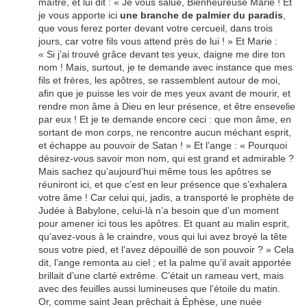
maître, et lui dit : « Je vous salue, Bienheureuse Marie ! Et
je vous apporte ici
une branche de palmier du paradis
,
que vous ferez porter devant votre cercueil, dans trois
jours, car votre fils vous attend près de lui ! » Et Marie :
« Si j’ai trouvé grâce devant tes yeux, daigne me dire ton
nom ! Mais, surtout, je te demande avec instance que mes
fils et frères, les apôtres, se rassemblent autour de moi,
afin que je puisse les voir de mes yeux avant de mourir, et
rendre mon âme à Dieu en leur présence, et être ensevelie
par eux ! Et je te demande encore ceci : que mon âme, en
sortant de mon corps, ne rencontre aucun méchant esprit,
et échappe au pouvoir de Satan ! » Et l’ange : « Pourquoi
désirez-vous savoir mon nom, qui est grand et admirable ?
Mais sachez qu’aujourd’hui même tous les apôtres se
réuniront ici, et que c’est en leur présence que s’exhalera
votre âme ! Car celui qui, jadis, a transporté le prophète de
Judée à Babylone, celui-là n’a besoin que d’un moment
pour amener ici tous les apôtres. Et quant au malin esprit,
qu’avez-vous à le craindre, vous qui lui avez broyé la tête
sous votre pied, et l’avez dépouillé de son pouvoir ? » Cela
dit, l’ange remonta au ciel ; et la palme qu’il avait apportée
brillait d’une clarté extrême. C’était un rameau vert, mais
avec des feuilles aussi lumineuses que l’étoile du matin.
Or, comme saint Jean prêchait à Éphèse, une nuée