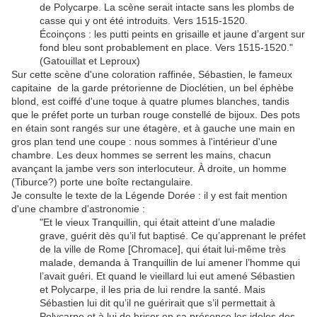
de Polycarpe. La scène serait intacte sans les plombs de
casse qui y ont été introduits. Vers 1515-1520.
Écoinçons : les putti peints en grisaille et jaune d’argent sur
fond bleu sont probablement en place. Vers 1515-1520."
(Gatouillat et Leproux)
Sur cette scène d'une coloration raffinée, Sébastien, le fameux
capitaine de la garde prétorienne de Dioclétien, un bel éphèbe
blond, est coiffé d'une toque à quatre plumes blanches, tandis
que le préfet porte un turban rouge constellé de bijoux. Des pots
en étain sont rangés sur une étagère, et à gauche une main en
gros plan tend une coupe : nous sommes à l'intérieur d'une
chambre. Les deux hommes se serrent les mains, chacun
avançant la jambe vers son interlocuteur. À droite, un homme
(Tiburce?) porte une boîte rectangulaire.
Je consulte le texte de la Légende Dorée : il y est fait mention
d'une chambre d'astronomie :
"Et le vieux Tranquillin, qui était atteint d’une maladie
grave, guérit dès qu’il fut baptisé. Ce qu’apprenant le préfet
de la ville de Rome [Chromace], qui était lui-même très
malade, demanda à Tranquillin de lui amener l’homme qui
l’avait guéri. Et quand le vieillard lui eut amené Sébastien
et Polycarpe, il les pria de lui rendre la santé. Mais
Sébastien lui dit qu’il ne guérirait que s’il permettait à
Polycarpe et à lui de briser en sa présence les idoles des