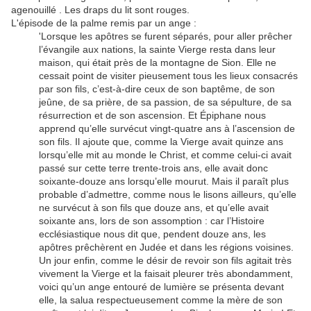
agenouillé . Les draps du lit sont rouges.
L'épisode de la palme remis par un ange :
'Lorsque les apôtres se furent séparés, pour aller prêcher
l’évangile aux nations, la sainte Vierge resta dans leur
maison, qui était près de la montagne de Sion. Elle ne
cessait point de visiter pieusement tous les lieux consacrés
par son fils, c’est-à-dire ceux de son baptême, de son
jeûne, de sa prière, de sa passion, de sa sépulture, de sa
résurrection et de son ascension. Et Épiphane nous
apprend qu’elle survécut vingt-quatre ans à l’ascension de
son fils. Il ajoute que, comme la Vierge avait quinze ans
lorsqu’elle mit au monde le Christ, et comme celui-ci avait
passé sur cette terre trente-trois ans, elle avait donc
soixante-douze ans lorsqu’elle mourut. Mais il paraît plus
probable d’admettre, comme nous le lisons ailleurs, qu’elle
ne survécut à son fils que douze ans, et qu’elle avait
soixante ans, lors de son assomption : car l’Histoire
ecclésiastique nous dit que, pendent douze ans, les
apôtres prêchèrent en Judée et dans les régions voisines.
Un jour enfin, comme le désir de revoir son fils agitait très
vivement la Vierge et la faisait pleurer très abondamment,
voici qu’un ange entouré de lumière se présenta devant
elle, la salua respectueusement comme la mère de son