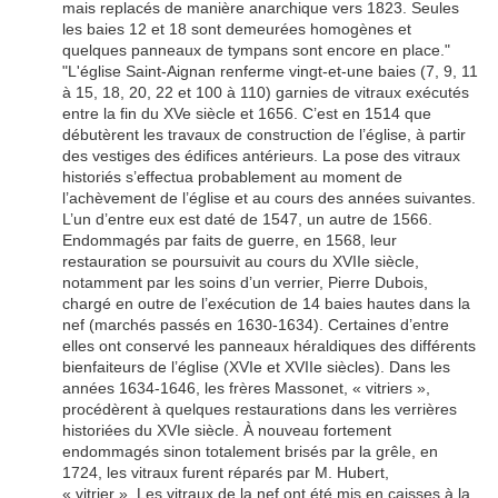
mais replacés de manière anarchique vers 1823. Seules
les baies 12 et 18 sont demeurées homogènes et
quelques panneaux de tympans sont encore en place."
"L'église Saint-Aignan renferme vingt-et-une baies (7, 9, 11
à 15, 18, 20, 22 et 100 à 110) garnies de vitraux exécutés
entre la fin du XVe siècle et 1656. C’est en 1514 que
débutèrent les travaux de construction de l’église, à partir
des vestiges des édifices antérieurs. La pose des vitraux
historiés s’effectua probablement au moment de
l’achèvement de l’église et au cours des années suivantes.
L’un d’entre eux est daté de 1547, un autre de 1566.
Endommagés par faits de guerre, en 1568, leur
restauration se poursuivit au cours du XVIIe siècle,
notamment par les soins d’un verrier, Pierre Dubois,
chargé en outre de l’exécution de 14 baies hautes dans la
nef (marchés passés en 1630-1634). Certaines d’entre
elles ont conservé les panneaux héraldiques des différents
bienfaiteurs de l’église (XVIe et XVIIe siècles). Dans les
années 1634-1646, les frères Massonet, « vitriers »,
procédèrent à quelques restaurations dans les verrières
historiées du XVIe siècle. À nouveau fortement
endommagés sinon totalement brisés par la grêle, en
1724, les vitraux furent réparés par M. Hubert,
« vitrier ». Les vitraux de la nef ont été mis en caisses à la