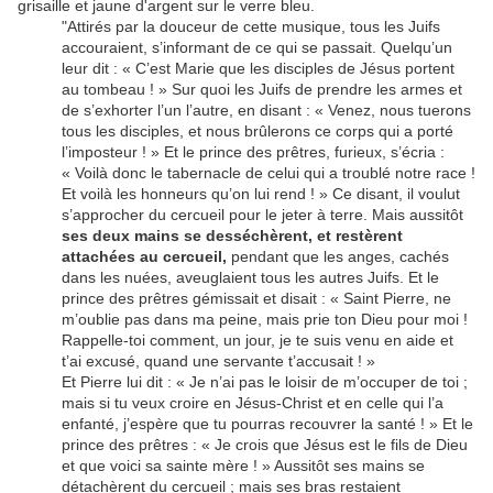
grisaille et jaune d'argent sur le verre bleu.
"Attirés par la douceur de cette musique, tous les Juifs
accouraient, s’informant de ce qui se passait. Quelqu’un
leur dit : « C’est Marie que les disciples de Jésus portent
au tombeau ! » Sur quoi les Juifs de prendre les armes et
de s’exhorter l’un l’autre, en disant : « Venez, nous tuerons
tous les disciples, et nous brûlerons ce corps qui a porté
l’imposteur ! » Et le prince des prêtres, furieux, s’écria :
« Voilà donc le tabernacle de celui qui a troublé notre race !
Et voilà les honneurs qu’on lui rend ! » Ce disant, il voulut
s’approcher du cercueil pour le jeter à terre. Mais aussitôt
ses deux mains se desséchèrent, et restèrent
attachées au cercueil,
pendant que les anges, cachés
dans les nuées, aveuglaient tous les autres Juifs. Et le
prince des prêtres gémissait et disait : « Saint Pierre, ne
m’oublie pas dans ma peine, mais prie ton Dieu pour moi !
Rappelle-toi comment, un jour, je te suis venu en aide et
t’ai excusé, quand une servante t’accusait ! »
Et Pierre lui dit : « Je n’ai pas le loisir de m’occuper de toi ;
mais si tu veux croire en Jésus-Christ et en celle qui l’a
enfanté, j’espère que tu pourras recouvrer la santé ! » Et le
prince des prêtres : « Je crois que Jésus est le fils de Dieu
et que voici sa sainte mère ! » Aussitôt ses mains se
détachèrent du cercueil ; mais ses bras restaient