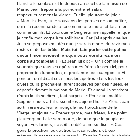
blanche le souleva, et le déposa au seuil de la maison de
Marie. Jean frappa à la porte, entra et salua
respectueusement la Vierge. Et elle, pleurant de joie :
« Mon fils Jean, tu te souviens des paroles de ton maître,
qui m’a recommandé à toi comme une mère, et toi à moi
comme un fils. Et voici que le Seigneur me rappelle, et que
je confie mon corps à ta sollicitude. Car j’ai appris que les
Juifs se proposaient, dès que je serais morte, de ravir mes
restes et de les brûler.
Mais toi, fais porter cette palme
devant mon cercueil lorsque vous conduirez mon
corps au tombeau
! » Et Jean lui dit : « Oh ! comme je
voudrais que tous les apôtres mes frères fussent ici, pour
préparer tes funérailles, et proclamer tes louanges ! » Et,
pendant qu’il disait cela, tous les apôtres, dans les lieux
divers où ils prêchaient, furent soulevés par des nuées, et
déposés devant la maison de Marie. Et quand ils se virent
réunis là, ils se dirent, tout surpris : « Pour quel motif le
Seigneur nous a-t-il rassemblés aujourd’hui ? » Alors Jean
sortit vers eux, leur annonça la mort prochaine de la
Vierge, et ajouta : « Prenez garde, mes frères, à ne point
pleurer quand elle sera morte, de peur que le peuple en
voyant vos larmes, ne soit troublé et ne se dise : « Ces
gens-là prêchent aux autres la résurrection, et, eux-