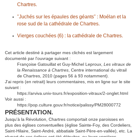
Chartres.
"Juchés sur les épaules des géants" : Moélan et la
rose sud de la cathédrale de Chartres.
Vierges couchées (6) : la cathédrale de Chartres.
Cet article destiné à partager mes clichés est largement
documenté par l'ouvrage suivant :
Françoise Gatouillat et Guy-Michel Leproux,
Les vitraux de
la Renaissance à Chartres
, Centre international du vitrail
de Chartres, 2010 (pages 56 à 93 notamment).
J'ai repris (en retrait) leurs commentaires, mis en ligne sur le site
suivant :
https://arviva.univ-tours.fr/exposition-vitraux/2-onglet.html
Voir aussi :
https://pop.culture.gouv.fr/notice/palissy/PM28000772
PRÉSENTATION.
Jusqu'à la Révolution, Chartres comportait onze paroisses en
plus des églises conventuelles (église Sainte-Foy, des Cordeliers,
Saint-Hilaire, Saint-André, abbatiale Saint-Père-en-vallée), etc. La
plupart de ces églises ont été détruites, ou leurs verrières