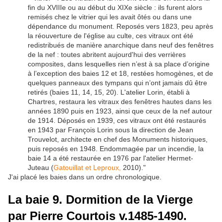
fin du XVIIIe ou au début du XIXe siècle : ils furent alors
remisés chez le vitrier qui les avait ôtés ou dans une
dépendance du monument. Reposés vers 1823, peu après
la réouverture de l'église au culte, ces vitraux ont été
redistribués de manière anarchique dans neuf des fenêtres
de la nef : toutes abritent aujourd'hui des verrières
composites, dans lesquelles rien n’est à sa place d’origine
à l’exception des baies 12 et 18, restées homogènes, et de
quelques panneaux des tympans qui n’ont jamais dû être
retirés (baies 11, 14, 15, 20). L'atelier Lorin, établi à
Chartres, restaura les vitraux des fenêtres hautes dans les
années 1890 puis en 1923, ainsi que ceux de la nef autour
de 1914. Déposés en 1939, ces vitraux ont été restaurés
en 1943 par François Lorin sous la direction de Jean
Trouvelot, architecte en chef des Monuments historiques,
puis reposés en 1948. Endommagée par un incendie, la
baie 14 a été restaurée en 1976 par l'atelier Hermet-
Juteau (
Gatouillat et Leproux,
2010)."
J'ai placé les baies dans un ordre chronologique.
La baie 9. Dormition de la Vierge
par Pierre Courtois v.1485-1490.