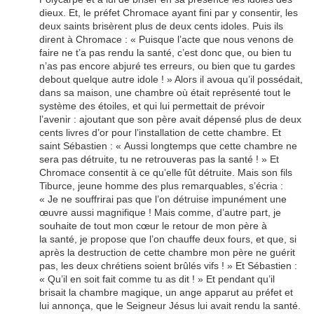
dieux. Et, le préfet Chromace ayant fini par y consentir, les
deux saints brisèrent plus de deux cents idoles. Puis ils
dirent à Chromace : « Puisque l’acte que nous venons de
faire ne t’a pas rendu la santé, c’est donc que, ou bien tu
n’as pas encore abjuré tes erreurs, ou bien que tu gardes
debout quelque autre idole ! » Alors il avoua qu’il possédait,
dans sa maison, une chambre où était représenté tout le
système des étoiles, et qui lui permettait de prévoir
l’avenir : ajoutant que son père avait dépensé plus de deux
cents livres d’or pour l’installation de cette chambre. Et
saint Sébastien : « Aussi longtemps que cette chambre ne
sera pas détruite, tu ne retrouveras pas la santé ! » Et
Chromace consentit à ce qu’elle fût détruite. Mais son fils
Tiburce, jeune homme des plus remarquables, s’écria :
« Je ne souffrirai pas que l’on détruise impunément une
œuvre aussi magnifique ! Mais comme, d’autre part, je
souhaite de tout mon cœur le retour de mon père à
la santé, je propose que l’on chauffe deux fours, et que, si
après la destruction de cette chambre mon père ne guérit
pas, les deux chrétiens soient brûlés vifs ! » Et Sébastien :
« Qu’il en soit fait comme tu as dit ! » Et pendant qu’il
brisait la chambre magique, un ange apparut au préfet et
lui annonça, que le Seigneur Jésus lui avait rendu la santé.