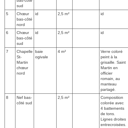
bas-côté
sud
5
Chœur
id
2,5 m²
id
bas-côté
nord
6
Chœur
id
2,5 m²
id
bas-côté
sud
7
Chapelle
baie
4 m²
Verre coloré
St-
ogivale
peint à la
Martin
grisaille. Saint
chœur
Martin en
nord
officier
romain, au
manteau
partagé.
8
Nef bas-
2,5 m²
Composition
côté sud
colorée avec
4 battements
de tons.
Lignes droites
entrecroisées.