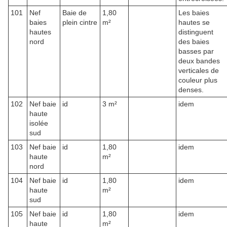
101
Nef
Baie de
1,80
Les baies
baies
plein cintre
m²
hautes se
hautes
distinguent
nord
des baies
basses par
deux bandes
verticales de
couleur plus
denses.
102
Nef baie
id
3 m²
idem
haute
isolée
sud
103
Nef baie
id
1,80
idem
haute
m²
nord
104
Nef baie
id
1,80
idem
haute
m²
sud
105
Nef baie
id
1,80
idem
haute
m²