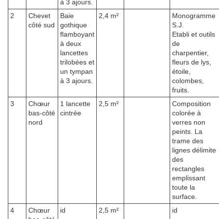
à 3 ajours.
2
Chevet
Baie
2,4 m²
Monogramme
côté sud
gothique
S.J.
flamboyant
Etabli et outils
à deux
de
lancettes
charpentier,
trilobées et
fleurs de lys,
un tympan
étoile,
à 3 ajours.
colombes,
fruits.
3
Chœur
1 lancette
2,5 m²
Composition
bas-côté
cintrée
colorée à
nord
verres non
peints. La
trame des
lignes délimite
des
rectangles
emplissant
toute la
surface.
4
Chœur
id
2,5 m²
id