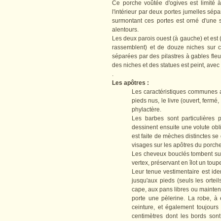
Ce porche voûtée d'ogives est limité à
l'intérieur par deux portes jumelles sé
surmontant ces portes est orné d'une
alentours.
Les deux parois ouest (à gauche) et est (
rassemblent) et de douze niches sur c
séparées par des pilastres à gables fle
des niches et des statues est peint, ave
.
Les apôtres :
Les caractéristiques communes au
pieds nus, le livre (ouvert, fermé
phylactère.
Les barbes sont particulières
dessinent ensuite une volute obl
est faite de mèches distinctes se
visages sur les apôtres du porch
Les cheveux bouclés tombent sur 
vertex, préservant en îlot un toupet
Leur tenue vestimentaire est i
jusqu'aux pieds (seuls les ortei
cape, aux pans libres ou mainten
porte une pèlerine. La robe, à
ceinture, et également toujours
centimètres dont les bords son