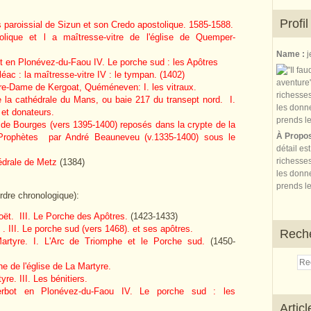
Profil
os paroissial de Sizun et son Credo apostolique. 1585-1588.
lique et l a maîtresse-vitre de l'église de Quemper-
Name :
j
ot en Plonévez-du-Faou IV. Le porche sud : les Apôtres
éac : la maîtresse-vitre IV : le tympan. (1402)
otre-Dame de Kergoat, Quéméneven: I. les vitraux.
de la cathédrale du Mans, ou baie 217 du transept nord. I.
 et donateurs.
e de Bourges (vers 1395-1400) reposés dans la crypte de la
À Propo
t Prophètes par André Beauneveu (v.1335-1400) sous le
détail es
richesses
hédrale de Metz
(1384)
les donne
prends le
rdre chronologique):
ët. III. Le Porche des Apôtres.
(1423-1433)
 III. Le porche sud (vers 1468).
et ses apôtres.
Rech
artyre. I. L'Arc de Triomphe et le Porche sud.
(1450-
e de l'église de La Martyre.
re. III. Les bénitiers.
-Herbot en Plonévez-du-Faou IV. Le porche sud : les
Artic