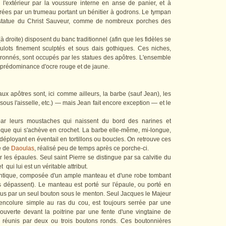
 l'extérieur par la voussure interne en anse de panier, et à
parées par un trumeau portant un bénitier à godrons. Le tympan
 statue du Christ Sauveur, comme de nombreux porches des
à droite) disposent du banc traditionnel (afin que les fidèles se
ulots finement sculptés et sous dais gothiques. Ces niches,
uronnés, sont occupés par les statues des apôtres. L'ensemble
c prédominance d'ocre rouge et de jaune.
x apôtres sont, ici comme ailleurs, la barbe (sauf Jean), les
, sous l'aisselle, etc.) — mais Jean fait encore exception — et le
 par leurs moustaches qui naissent du bord des narines et
ique qui s'achève en crochet. La barbe elle-même, mi-longue,
 déployant en éventail en tortillons ou boucles. On retrouve ces
e de
Daoulas
, réalisé peu de temps après ce porche-ci.
les épaules. Seul saint Pierre se distingue par sa calvitie du
 qui lui est un véritable attribut.
dentique, composée d'un ample manteau et d'une robe tombant
ls dépassent). Le manteau est porté sur l'épaule, ou porté en
us par un seul bouton sous le menton. Seul Jacques le Majeur
 encolure simple au ras du cou, est toujours serrée par une
 ouverte devant la poitrine par une fente d'une vingtaine de
t réunis par deux ou trois boutons ronds. Ces boutonnières