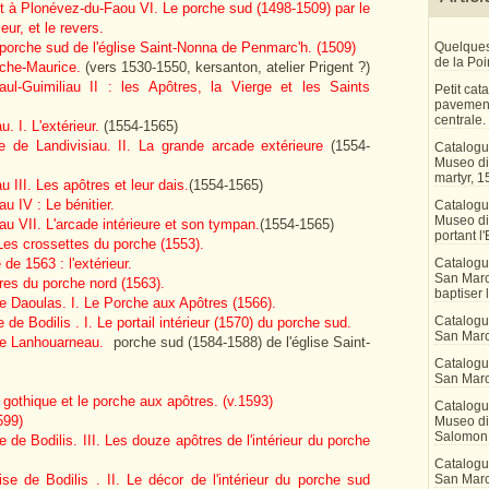
ot à Plonévez-du-Faou VI. Le porche sud (1498-1509) par le
eur, et le revers.
 porche sud de l'église Saint-Nonna de Penmarc'h.
(1509)
Quelques
de la Po
oche-Maurice.
(vers 1530-1550, kersanton, atelier Prigent ?)
ul-Guimiliau II : les Apôtres, la Vierge et les Saints
Petit ca
pavement
centrale.
. I. L'extérieur.
(1554-1565)
se de Landivisiau. II. La grande arcade extérieure
(1554-
Catalogu
Museo di 
martyr, 1
u III. Les apôtres et leur dais.
(1554-1565)
u IV : Le bénitier.
Catalogu
Museo di
au VII. L'arcade intérieure et son tympan.
(1554-1565)
portant l'
 Les crossettes du porche (1553).
de 1563 : l'extérieur.
Catalogu
San Marco
tres du porche nord (1563).
baptiser 
de Daoulas. I. Le Porche aux Apôtres (1566).
Catalogu
e de Bodilis . I. Le portail intérieur (1570) du porche sud.
San Marc
 de Lanhouarneau.
porche sud (1584-1588) de l'église Saint-
Catalogu
San Marc
 gothique et le porche aux apôtres.
(v.1593)
Catalogu
599)
Museo di 
Salomon
e de Bodilis. III. Les douze apôtres de l'intérieur du porche
Catalogu
ise de Bodilis . II. Le décor de l'intérieur du porche sud
San Marco