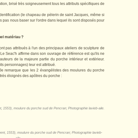
ution, brisé très soigneusement tous les attributs spécifiques de
dentification (le chapeau de pèlerin de saint Jacques, même si
s pas nous baser sur l'ordre dans lequel ils sont disposés pour
uel matériau ?
t pas attribués à l'un des principaux ateliers de sculpture de
 Le Seac'h affirme dans son ouvrage de référence est qu'ils ne
 auteurs de la majeure partie du porche intérieur et extérieur.
its personnages) leur est attribué.
. Je remarque que les 2 évangélistes des moulures du porche
s très éloignés des apôtres du porche :
nt, 1553), moulure du porche sud de Pencran; Photographie lavieb-aile.
gent, 1553), moulure du porche sud de Pencran; Photographie lavieb-