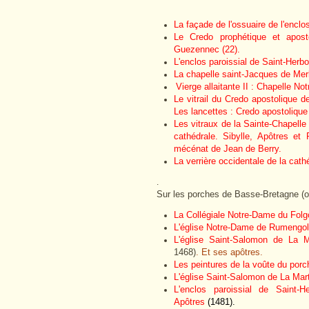
La façade de l'ossuaire de l'encl
Le Credo prophétique et aposto
Guezennec (22).
L'enclos paroissial de Saint-Herb
La chapelle saint-Jacques de Merl
Vierge allaitante II : Chapelle N
Le vitrail du Credo apostolique 
Les lancettes : Credo apostolique
Les vitraux de la Sainte-Chapell
cathédrale. Sibylle, Apôtres e
mécénat de Jean de Berry.
La verrière occidentale de la cat
.
Sur les porches de Basse-Bretagne (o
La Collégiale Notre-Dame du Folgo
L'église Notre-Dame de Rumengol .
L'église Saint-Salomon de La M
1468)
.
Et ses apôtres.
Les peintures de la voûte du porch
L'église Saint-Salomon de La Marty
L'enclos paroissial de Saint
Apôtres
(1481).