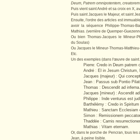
Deum, Patrem omnipotentem, creatorem c
Puis vient saint André et sa croix en X, 
Puis saint Jacques le Majeur, et saint Jea
Ensuite, l'ordre des articles est immuab
avoir la séquence Philippe-Thomas-Ba
Mathias. (verrière de Quemper-Guezenn
Ou bien Thomas-Jacques le Mineur-Phi
du Soulas)
Ou Jacques le Mineur-Thomas-Matthieu-
Etc.
Un des exemples (dans l'œuvre de saint 
Pierre: Credo in Deum patrem o
André : El in Jesum Christum, F
Jacques (majeur) : Qui concept
Jean : Passus sub Pontio Pilato
Thomas : Descendit ad inferna. T
Jacques [mineur) : Ascendit ad
Philippe : Inde venturus est ju
Barthélémy : Credo in Spiritu
Mathieu : Sanctam Ecclesiam
Simon : Remissionem peccato
Thaddée : Carnis resurrectione
Mathias : Vitam eternam.
Or, dans le porche de Pencran, tous les ar
Jean, à peine lisible.