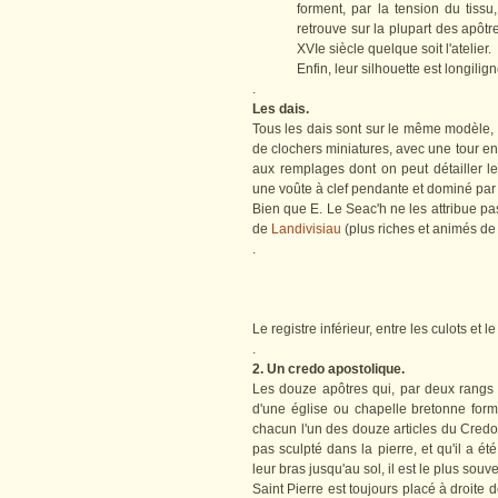
forment, par la tension du tissu
retrouve sur la plupart des apôtr
XVIe siècle quelque soit l'atelier.
Enfin, leur silhouette est longilign
.
Les dais.
Tous les dais sont sur le même modèle, sa
de clochers miniatures, avec une tour en
aux remplages dont on peut détailler le
une voûte à clef pendante et dominé par
Bien que E. Le Seac'h ne les attribue pas
de
Landivisiau
(plus riches et animés d
.
Le registre inférieur, entre les culots et l
.
2. Un credo apostolique.
Les douze apôtres qui, par deux rangs d
d'une église ou chapelle bretonne form
chacun l'un des douze articles du Credo, 
pas sculpté dans la pierre, et qu'il a é
leur bras jusqu'au sol, il est le plus souve
Saint Pierre est toujours placé à droite d