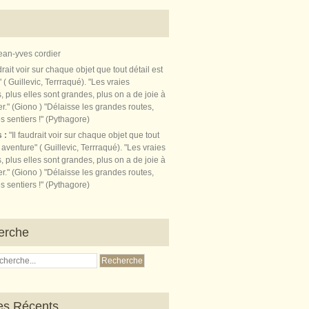
ean-yves cordier
s :
"Il faudrait voir sur chaque objet que tout
t aventure" ( Guillevic, Terrraqué). "Les vraies
, plus elles sont grandes, plus on a de joie à
r." (Giono ) "Délaisse les grandes routes,
s sentiers !" (Pythagore)
erche
les Récents