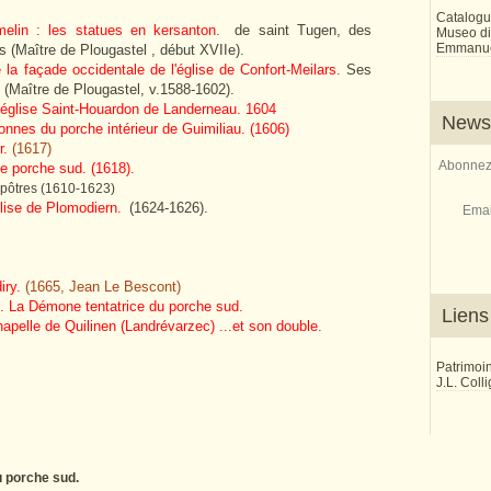
Catalogu
melin : les statues en kersanton
.
de saint Tugen, des
Museo di 
Emmanue
s (Maître de Plougastel , début XVIIe).
 la façade occidentale de l'église de Confort-Meilars.
Ses
 (Maître de Plougastel, v.1588-1602).
l'église Saint-Houardon de Landerneau.
1604
Newsl
onnes du porche intérieur de Guimiliau.
(1606)
r.
(1617)
Abonnez-
Le porche sud. (1618).
pôtres (1610-1623)
lise de Plomodiern.
(1624-1626).
Emai
iry.
(1665, Jean Le Bescont)
 I. La Démone tentatrice du porche sud.
Liens
apelle de Quilinen (Landrévarzec) ...et son double.
Patrimoi
J.L. Coll
du porche sud.