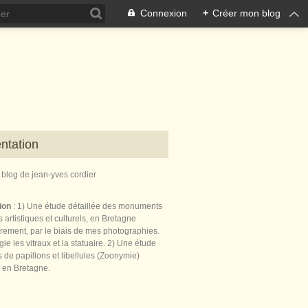
Connexion
+
Créer mon blog
ntation
e blog de jean-yves cordier
tion
: 1) Une étude détaillée des monuments
 artistiques et culturels, en Bretagne
èrement, par le biais de mes photographies.
égie les vitraux et la statuaire. 2) Une étude
de papillons et libellules (Zoonymie)
 en Bretagne.