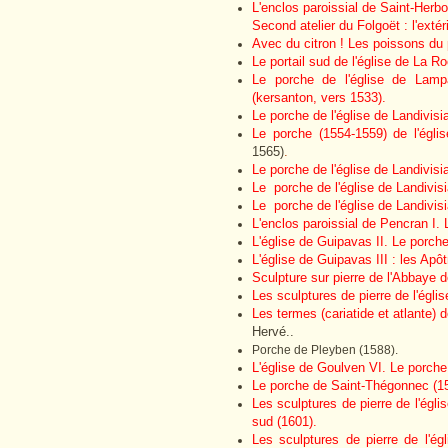
L'enclos paroissial de Saint-Herb
Second atelier du Folgoët : l'extéri
Avec du citron ! Les poissons du
Le portail sud de l'église de La R
Le porche de l'église de Lampa
(kersanton, vers 1533).
Le porche de l'église de Landivisiau
Le porche (1554-1559) de l'égli
1565)
.
Le porche de l'église de Landivisia
Le porche de l'église de Landivisia
Le porche de l'église de Landivisi
L'enclos paroissial de Pencran I.
L'église de Guipavas II. Le porche 
L'église de Guipavas III : les Apô
Sculpture sur pierre de l'Abbaye 
Les sculptures de pierre de l'églis
Les termes (cariatide et atlante)
Hervé..
Porche de Pleyben (1588).
L'église de Goulven VI. Le porche
Le porche de Saint-Thégonnec (1
Les sculptures de pierre de l'églis
sud (1601).
Les sculptures de pierre de l'égl