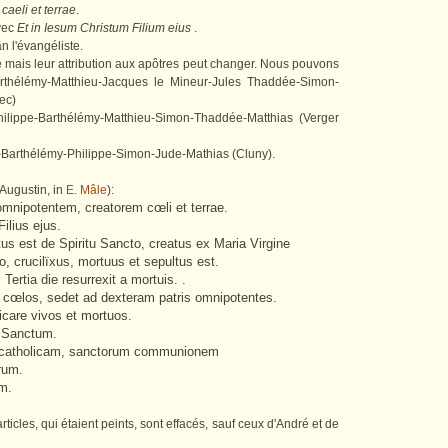
aeli et terrae
.
avec
Et in Iesum Christum Filium eius
.
n l'évangéliste.
le mais leur attribution aux apôtres peut changer. Nous pouvons
rthélémy-Matthieu-Jacques le Mineur-Jules Thaddée-Simon-
ec)
lippe-Barthélémy-Matthieu-Simon-Thaddée-Matthias (Verger
Barthélémy-Philippe-Simon-Jude-Mathias (Cluny).
Augustin, in
E. Mâle
):
mnipotentem, creatorem cœli et terrae.
ilius ejus.
us est de Spiritu Sancto, creatus ex Maria Virgine
, crucilïxus, mortuus et sepultus est.
ertia die resurrexit a mortuis. .
 cœlos, sedet ad dexteram patris omnipotentes.
dicare vivos et mortuos.
m Sanctum.
 catholicam, sanctorum communionem
rum.
m.
ticles, qui étaient peints, sont effacés, sauf ceux d'André et de