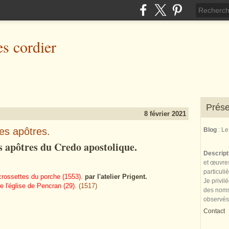
es cordier
Prése
8 février 2021
es apôtres.
Blog
: L
s apôtres du Credo apostolique.
Descrip
et œuvres
particuli
crossettes du porche (1553).
par l'atelier Prigent.
Je privil
e l'église de Pencran (29).
(1517)
des noms 
observés
Contact