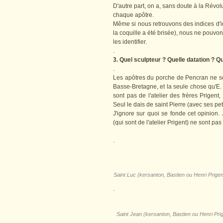
D'autre part, on a, sans doute à la Révol
chaque apôtre.
Même si nous retrouvons des indices d'i
la coquille a été brisée), nous ne pouvon
les identifier.
.
3. Quel sculpteur ? Quelle datation ? Q
.
Les apôtres du porche de Pencran ne son
Basse-Bretagne, et la seule chose qu'E.
sont pas de l'atelier des frères Prigent,
Seul le dais de saint Pierre (avec ses pet
J'ignore sur quoi se fonde cet opinion
(qui sont de l'atelier Prigent) ne sont pa
.
Saint Luc (kersanton, Bastien ou Henri Prige
.
Saint Jean (kersanton, Bastien ou Henri Pri