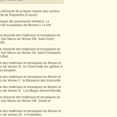
 éléments de la faune marine des rochers
inte de Raguenès (Crozon)
talogue des pavements vénitiens. Le
 de la basilique de Murano.I. La nef
e raisonné des matériaux et mosaïques du
San Marco de Venise XIII. Saint Victor,
559.
e raisonné des matériaux et mosaïques du
 San Marco de Venise XII. Saint Christophe
Enfant.
e des matériaux et mosaïques du Museo di
 de Venise XI : le Christ invite les apôtres à
les peuples..
e des matériaux et mosaïques du Museo di
o de Venise X : le Massacre des Innocents.
e des matériaux et mosaïques du Museo di
o de Venise IX : Les Mages devant Hérode
e raisonné des matériaux et mosaïques du
San Marco de Venise VIII : David et
e des matériaux et mosaïques du Museo di
 de Venise VII : 4 Prophètes.