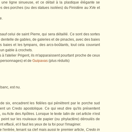
, une ligne sinueuse, et ce détail à la plastique élégante se
es des porches (ou des statues isolées) du Finistère au XVe et
e.
uf celui de saint Pierre, qui sera détaillé. Ce sont des sortes
 dentelle de gables, de galeries et de pinacles, avec des baies
s baies et les tympans, des arcs-boûtants, tout cela couvrant
 un gable à crochets.
 à l'atelier Prigent, ils m'apparaissent pourtant proche de ceux
e personnages) et de
Guipavas
(plus réduits)
e banc, est nu.
e six, encadrent les fidèles qui pénètrent par le porche sud
ent un Credo apostolique. Ce qui veut dire qu'ils présentent
ou Acte des Apôtres. Lorsque le texte latin de cet article n'est
té peint sur les rouleaux de papier (ou phylactère) déroulés de
nt effacé, et il faut les yeux de la foi pour l'imaginer.
e l'entrée, tenant sa clef mais aussi le premier article,
Credo in