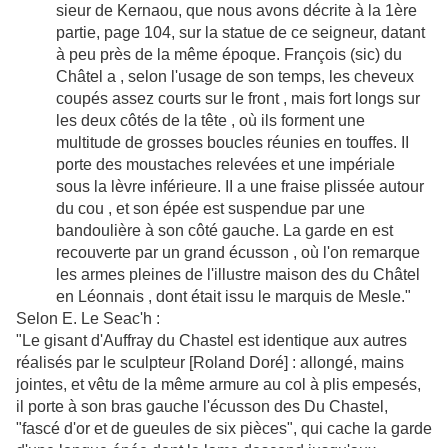
sieur de Kernaou, que nous avons décrite à la 1ère
partie, page 104, sur la statue de ce seigneur, datant
à peu près de la même époque. François (sic) du
Châtel a , selon l'usage de son temps, les cheveux
coupés assez courts sur le front , mais fort longs sur
les deux côtés de la tête , où ils forment une
multitude de grosses boucles réunies en touffes. II
porte des moustaches relevées et une impériale
sous la lèvre inférieure. II a une fraise plissée autour
du cou , et son épée est suspendue par une
bandoulière à son côté gauche. La garde en est
recouverte par un grand écusson , où l'on remarque
les armes pleines de l'illustre maison des du Châtel
en Léonnais , dont était issu le marquis de Mesle."
Selon E. Le Seac'h :
"Le gisant d'Auffray du Chastel est identique aux autres
réalisés par le sculpteur [Roland Doré] : allongé, mains
jointes, et vêtu de la même armure au col à plis empesés,
il porte à son bras gauche l'écusson des Du Chastel,
"fascé d'or et de gueules de six pièces", qui cache la garde