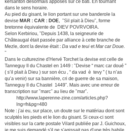
kersanton désormais apposés sur ce bâti. En tournant
dans le sens horaire.
Au pied du gisant, le lion portant sur une banderole la
devise
MAR : CAR : DOE
, "Sil plait à Dieu", forme
bretonne équivalente de DIEV POVRVOIRA.
Selon Kerbiriou, "Depuis 1438, la seigneurie de
Châteaugal était passée par alliance à cette branche de
Mezle, dont la devise était :
Da vad e teui
et
Mar car Doue.
"
Dans le culturezine d'Hervé Torchet la devise est celle de
Tanneguy II du Chastel en 1449 : "Devise “ marc car doué ”
( s’il plait à Dieu ) sur son écu , “ da vad è tevy ” ( tu n’as
qu’a venir) sur sa bannière, cri de guerre de sa maison,
Tanneguy II du Chastel 1449". Mais avec une erreur de
transcription sur "marc" au lieu de "mar".
http://www.laperenne-zine.com/articles.php?
lng=fr&pg=480
Note : j'ai eu, sur place, un doute sur le matériau dont sont
sculptés les pieds et le lion du gisant. Si ceux-ci sont
visibles sur la carte postale Vilard publiée par J. Guichoux,
je me suis demandé s'il ne s'agissait pas d'une très habile