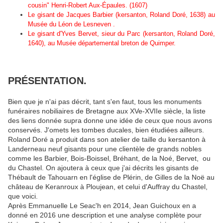
cousin" Henri-Robert Aux-Épaules. (1607)
Le gisant de Jacques Barbier (kersanton, Roland Doré, 1638) au
Musée du Léon de Lesneven .
Le gisant d'Yves Bervet, sieur du Parc (kersanton, Roland Doré,
1640), au Musée départemental breton de Quimper.
PRÉSENTATION.
Bien que je n'ai pas décrit, tant s'en faut, tous les monuments
funéraires nobiliaires de Bretagne aux XVe-XVIIe siècle, la liste
des liens donnée supra donne une idée de ceux que nous avons
conservés. J'omets les tombes ducales, bien étudiées ailleurs.
Roland Doré a produit dans son atelier de taille du kersanton à
Landerneau neuf gisants pour une clientèle de grands nobles
comme les Barbier, Bois-Boissel, Bréhant, de la Noé, Bervet, ou
du Chastel. On ajoutera à ceux que j'ai décrits les gisants de
Thébault de Tahouarn en l'église de Plérin, de Gilles de la Noë au
château de Keranroux à Ploujean, et celui d'Auffray du Chastel,
que voici.
Après Emmanuelle Le Seac'h en 2014, Jean Guichoux en a
donné en 2016 une description et une analyse complète pour