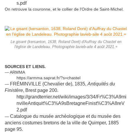
s.pdf
On retrouve la couronne, et le collier de l'Ordre de Saint-Michel.
Le gisant (kersanton, 1638, Roland Doré) d'Auffray du Chastel en
l'église de Landeleau. Photographie lavieb-aile 4 août 2021.+
SOURCES ET LIENS.
— ARMMA
https://armma.saprat.fr/?s=chastel
FRÉMINVILLE (Chevalier de), 1835,
Antiquités du
—
Finistère
, Brest page 200.
http://grandterrier.net/wiki/images/3/34/Fr%C3%A9mi
nvilleAntiquit%C3%A9sBretagneFinist%C3%A8reV
2.pdf
Catalogue du musée archéologique et du musée des
—
anciens costumes bretons de la ville de Quimper, 1885
page 95.