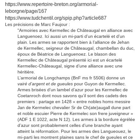
https://www.repertoire-breton.org/armorial-
leborgne/page/167
https://www.tudchentil.org/spip.php?article687
Les précisions de Marc Faujour :
"Armoiries avec Kermellec de Châteaugal en alliance avec
Languenoez. Ici aussi un mi-parti d’un écartelé et d’un
plain. Les armes se rapportent bien à l’alliance de Jehan
de Kermellec, seigneur de Châteaugal, chambellan du duc,
époux de Béatrice de Languenoez. Le blason des
Kermellec de Châteaugal présenté ici est un écartelé
Kermellec-Châteaugal, signe d’une alliance avec une
héritière.
L’armorial de Longchamps (BnF ms fr 5506) donne un
vairé d’argent et de gueules
pour Guyon de Kermellec.
Armes brisées d’un lambel d’azur pour les Kermellec de
Coetanroch dont nous savons qu’il sont des cadets des
premiers : partage en 1428 « entre nobles homs messire
Jan de Kermelec chevalier Sr de Ch(ate)augall dune part
et noble escuier Pierre de Kermelec son frere juveigneur »
(ADF 1 E 1022, acte N 12). Les armes à la bordure égrélée
d’azur sont probablement celles d’une branche ayant
atteint la réformation. Pour les armes des Langueouez, le
mi-parti les montrent plaines sans le chef de gueules et ce