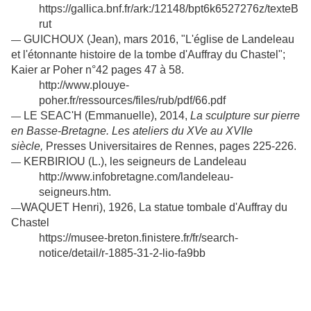
https://gallica.bnf.fr/ark:/12148/bpt6k6527276z/texteB
rut
GUICHOUX (Jean), mars 2016, "L'église de Landeleau
—
et l'étonnante histoire de la tombe d'Auffray du Chastel";
Kaier ar Poher n°42 pages 47 à 58.
http://www.plouye-
poher.fr/ressources/files/rub/pdf/66.pdf
LE SEAC'H (Emmanuelle), 2014,
La sculpture sur pierre
—
en Basse-Bretagne. Les ateliers du XVe au XVIIe
siècle,
Presses Universitaires de Rennes, pages 225-226.
KERBIRIOU (L.), les seigneurs de Landeleau
—
http://www.infobretagne.com/landeleau-
seigneurs.htm.
WAQUET Henri), 1926, La statue tombale d'Auffray du
—
Chastel
https://musee-breton.finistere.fr/fr/search-
notice/detail/r-1885-31-2-lio-fa9bb