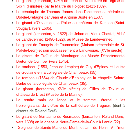
Le gisant (kersanton, 1460) de Jean de Kerouzéré en l'église de
Sibiril (Finistère) par le Maître du Folgoët (1423-1509).
Le cénotaphe de Thomas James dans l'ancienne cathédrale de
Dol-de-Bretagne par Jean et Antoine Juste en 1507.
Le gisant d'Olivier de La Palue au château de Kerjean (Saint-
Vougay), (vers 1505).
Le gisant (kersanton, v. 1522) de Jehan du Vieux-Chastel, Abbé
de Landévennec (1496-1522), au Musée de Landévennec.
Le gisant de François de Tournemine (Maison prébendale de St-
Pol-de-Léon) et son soubassement à Landivisiau.
(XVIe siècle)
Le gisant de Troïlus de Mondragon au Musée Départemental
Breton de Quimper (vers 1545).
Le tombeau (1553, Jean de Lespine) de Guy d'Epinay et Louise
de Goulaine en la collégiale de Champeaux (35).
Le tombeau (1554) de Claude d'Espinay en la chapelle Sainte-
Barbe de la collégiale de Champeaux (35).
Le gisant (kersanton, XVIe siècle) de Gilles de Texue au
château de Brest (Musée de la Marine).
La tendre main de l'ange et le sommeil éternel : les
treize gisants du cloître de la cathédrale de Tréguier.
(dont 3
gisants de Roland Doré)
Le gisant de Guillaume de Rosmadec (kersanton, Roland Doré,
vers 1608) en la chapelle Notre-Dame-de-la-Cour à Lantic (22).
Seigneur de Sainte-Marie du Mont, et ami de Henri IV "mon