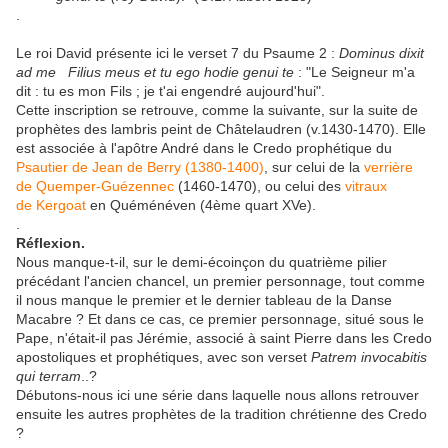
.
Le roi David présente ici le verset 7 du Psaume 2 :
Dominus dixit
ad me Filius meus et tu ego hodie genui te
: "Le Seigneur m'a
dit : tu es mon Fils ; je t'ai engendré aujourd'hui".
Cette inscription se retrouve, comme la suivante, sur la suite de
prophètes des lambris peint de Châtelaudren (v.1430-1470). Elle
est associée à l'apôtre André dans le Credo prophétique du
Psautier de Jean de Berry (1380-1400)
, sur celui de la
verrière
de Quemper-Guézennec
(1460-1470), ou celui des
vitraux
de Kergoat
en Quéménéven (4ème quart XVe).
.
Réflexion.
Nous manque-t-il, sur le demi-écoinçon du quatrième pilier
précédant l'ancien chancel, un premier personnage, tout comme
il nous manque le premier et le dernier tableau de la Danse
Macabre ? Et dans ce cas, ce premier personnage, situé sous le
Pape, n'était-il pas Jérémie, associé à saint Pierre dans les Credo
apostoliques et prophétiques, avec son verset
Patrem invocabitis
qui terram
..?
Débutons-nous ici une série dans laquelle nous allons retrouver
ensuite les autres prophètes de la tradition chrétienne des Credo
?