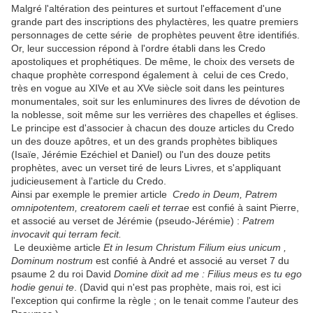
Malgré l'altération des peintures et surtout l'effacement d'une
grande part des inscriptions des phylactères, les quatre premiers
personnages de cette série de prophètes peuvent être identifiés.
Or, leur succession répond à l'ordre établi dans les Credo
apostoliques et prophétiques. De même, le choix des versets de
chaque prophète correspond également à celui de ces Credo,
très en vogue au XIVe et au XVe siècle soit dans les peintures
monumentales, soit sur les enluminures des livres de dévotion de
la noblesse, soit même sur les verrières des chapelles et églises.
Le principe est d'associer à chacun des douze articles du Credo
un des douze apôtres, et un des grands prophètes bibliques
(Isaïe, Jérémie Ezéchiel et Daniel) ou l'un des douze petits
prophètes, avec un verset tiré de leurs Livres, et s'appliquant
judicieusement à l'article du Credo.
Ainsi par exemple le premier article
Credo in Deum, Patrem
omnipotentem, creatorem caeli et terrae
est confié à saint Pierre,
et associé au verset de Jérémie (pseudo-Jérémie) :
Patrem
invocavit qui terram fecit.
Le deuxième article
Et in Iesum Christum Filium eius unicum ,
Dominum nostrum
est confié à André et associé au verset 7 du
psaume 2 du roi David
Domine dixit ad me : Filius meus es tu ego
hodie genui te
. (David qui n'est pas prophète, mais roi, est ici
l'exception qui confirme la règle ; on le tenait comme l'auteur des