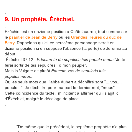
.
.
9. Un prophète. Ézéchiel.
.
Ezéchiel est en onzième position à Châtelaudren, tout comme sur
le
psautier de Jean de Berry
ou les
Grandes Heures du duc de
Berry
. Rappelons qu'ici ce neuvième personnage serait en
dizième position si en suppose l'absence (la perte) de Jérémie au
début.
Ézéchiel 37,12 :
Educam te de sepulcris tuis popule meus
"Je te
ferai sortir de tes sépulcres, ô mon peuple".
Mais la Vulgate dit plutôt
Educam vos de sepulcris tuis
populus meus.
Or, les seuls mots que l'abbé Aubert a déchiffré sont "....vos....
populo...". Je déchiffre pour ma part le dernier mot, "meus".
Cette coïncidence du texte, m'incitent à affirmer qu'il s'agit ici
d'Ézéchiel, malgré le décalage de place.
.
"De même que le précédent, le septième prophète n'a plus