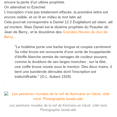
encore la perte d'un ultime prophète.
On attendrait ici Ezéchiel.
L'inscription n'est pas totalement effacée, la première lettre est
encore visible, et on lit en milieu le mot latin
ad
.
Cela pourrait correspondre à Daniel 12:2
Evigilabunt ad vitam, alii
ad mortem
. Mais Daniel est le dizième prophète du Psautier de
Jean de Berry., et le douzième des
Grandes Heures du duc de
Berry
...
"Le huitième porte une barbe longue et coupée carrément.
Sa robe brune est recouverte d'une sorte de houppelande
d'étoffe blanche semée de ramages de couleur pourpre,
comme la doublure de ses larges manches ; sur la tête,
une coiffe brune nouée sous le menton. Des deux mains, il
tient une banderole déroulée dont l'inscription est
indéchiffrable." (O.L. Aubert 1928)
.
Les peintures murales de la nef de Kermaria an Iskuit, côté nord.
Photographie lavieb-aile.