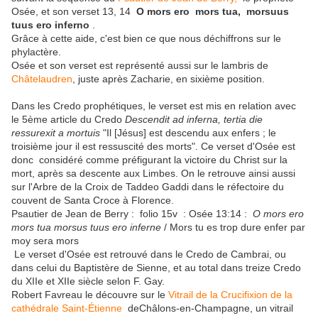
Osée, et son verset 13, 14
O mors ero mors tua, morsuus
tuus ero inferno
.
Grâce à cette aide, c'est bien ce que nous déchiffrons sur le
phylactère.
Osée et son verset est représenté aussi sur le lambris de
Châtelaudren
, juste après Zacharie, en sixième position.
Dans les Credo prophétiques, le verset est mis en relation avec
le 5ème article du Credo
Descendit ad inferna, tertia die
ressurexit a mortuis
"Il [Jésus] est descendu aux enfers ; le
troisième jour il est ressuscité des morts". Ce verset d'Osée est
donc considéré comme préfigurant la victoire du Christ sur la
mort, après sa descente aux Limbes. On le retrouve ainsi aussi
sur l'Arbre de la Croix de Taddeo Gaddi dans le réfectoire du
couvent de Santa Croce à Florence.
Psautier de Jean de Berry : folio 15v : Osée 13:14 :
O mors ero
mors tua morsus tuus ero inferne
/ Mors tu es trop dure enfer par
moy sera mors
Le verset d'Osée est retrouvé dans le Credo de Cambrai, ou
dans celui du Baptistère de Sienne, et au total dans treize Credo
du XIIe et XIIe siècle selon F. Gay.
Robert Favreau le découvre sur le
Vitrail de la Crucifixion de la
cathédrale Saint-Étienne
deChâlons-en-Champagne, un vitrail