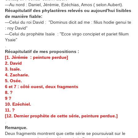
—Au nord : Daniel, Jérémie, Ezéchias, Amos ( selon Aubert).
Récapitulatif des phylactères relevés ou aujourd'hui lisibles
de manière fiable:
—Celui du roi David : "Dominus dicit ad me : filius hodie genui te
: roy David"
—Celui du prophète Isaïe : "Ecce virgo concipiet et pariet filium
Ysaie"
.
Récapitulatif de mes propositions :
[1. Jérémie : peinture perdue]
2. David
3. Isaïe.
4. Zacharie.
5. Osée.
6 et 7 : côté ouest, deux fragments
8. ?
9 ?
10. Ezéchiel.
11. ?
[12. Dernier prophète de cette série, peinture perdue.]
.
Remarque.
Deux fragments montrent que cette série se poursuivait sur le