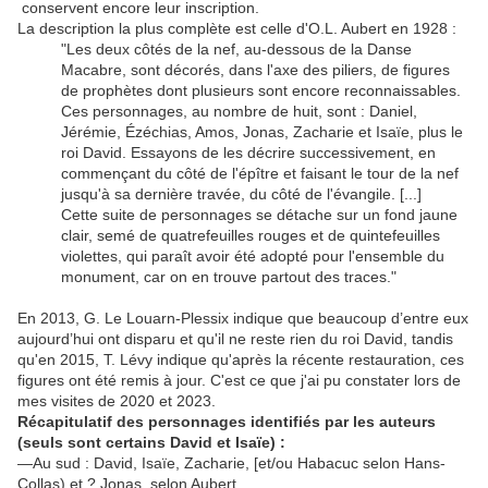
conservent encore leur inscription.
La description la plus complète est celle d'O.L. Aubert en 1928 :
"Les deux côtés de la nef, au-dessous de la Danse
Macabre, sont décorés, dans l'axe des piliers, de figures
de prophètes dont plusieurs sont encore reconnaissables.
Ces personnages, au nombre de huit, sont : Daniel,
Jérémie, Ézéchias, Amos, Jonas, Zacharie et Isaïe, plus le
roi David. Essayons de les décrire successivement, en
commençant du côté de l'épître et faisant le tour de la nef
jusqu'à sa dernière travée, du côté de l'évangile. [...]
Cette suite de personnages se détache sur un fond jaune
clair, semé de quatrefeuilles rouges et de quintefeuilles
violettes, qui paraît avoir été adopté pour l'ensemble du
monument, car on en trouve partout des traces."
En 2013, G. Le Louarn-Plessix indique que beaucoup d’entre eux
aujourd’hui ont disparu et qu'il ne reste rien du roi David, tandis
qu'en 2015, T. Lévy indique qu'après la récente restauration, ces
figures ont été remis à jour. C'est ce que j'ai pu constater lors de
mes visites de 2020 et 2023.
Récapitulatif des personnages identifiés par les auteurs
(seuls sont certains David et Isaïe) :
—Au sud : David, Isaïe, Zacharie, [et/ou Habacuc selon Hans-
Collas) et ? Jonas selon Aubert