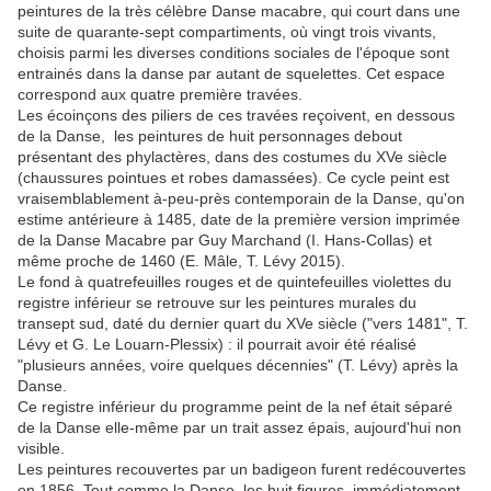
peintures de la très célèbre Danse macabre, qui court dans une
suite de quarante-sept compartiments, où vingt trois vivants,
choisis parmi les diverses conditions sociales de l'époque sont
entrainés dans la danse par autant de squelettes. Cet espace
correspond aux quatre première travées.
Les écoinçons des piliers de ces travées reçoivent, en dessous
de la Danse, les peintures de huit personnages debout
présentant des phylactères, dans des costumes du XVe siècle
(chaussures pointues et robes damassées). Ce cycle peint est
vraisemblablement à-peu-près contemporain de la Danse, qu'on
estime antérieure à 1485, date de la première version imprimée
de la Danse Macabre par Guy Marchand (I. Hans-Collas) et
même proche de 1460 (E. Mâle, T. Lévy 2015).
Le fond à quatrefeuilles rouges et de quintefeuilles violettes du
registre inférieur se retrouve sur les peintures murales du
transept sud, daté du dernier quart du XVe siècle ("vers 1481", T.
Lévy et G. Le Louarn-Plessix) : il pourrait avoir été réalisé
"plusieurs années, voire quelques décennies" (T. Lévy) après la
Danse.
Ce registre inférieur du programme peint de la nef était séparé
de la Danse elle-même par un trait assez épais, aujourd'hui non
visible.
Les peintures recouvertes par un badigeon furent redécouvertes
en 1856. Tout comme la Danse, les huit figures, immédiatement