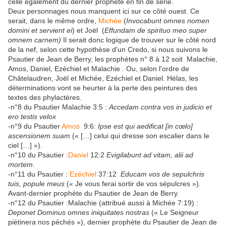
celle également du dernier prophète en fin de série.
Deux personnages nous manquent ici sur ce côté ouest. Ce
serait, dans le même ordre,
Michée
(
Invocabunt omnes nomen
domini et servient ei
) et Joël (
Effundam de spirituo meo super
omnem carnem)
Il serait donc logique de trouver sur le côté nord
de la nef, selon cette hypothèse d'un Credo, si nous suivons le
Psautier de Jean de Berry, les prophètes n° 8 à 12 soit Malachie,
Amos, Daniel, Ezéchiel et Malachie . Ou, selon l'ordre de
Châtelaudren, Joël et Michée, Ezéchiel et Daniel. Hélas, les
déterminations vont se heurter à la perte des peintures des
textes des phylactères.
-n°8 du Psautier Malachie 3:5 :
Accedam contra vos in judicio et
ero testis velox
-n°9 du Psautier
Amos
9:6:
Ipse est qui aedificat [in cœlo]
ascensionem suam
(« […] celui qui dresse son escalier dans le
ciel […] »).
-n°10 du Psautier :
Daniel
12:2
Evigilabunt ad vitam, alii ad
mortem
.
-n°11 du Psautier :
Ezéchiel
37:12
Educam vos de sepulchris
tuis, popule meus
(« Je vous ferai sortir de vos sépulcres »).
Avant-dernier prophète du Psautier de Jean de Berry.
-n°12 du Psautier :Malachie (attribué aussi à Michée 7:19) :
Deponet Dominus omnes iniquitates nostras
(« Le Seigneur
piétinera nos péchés »), dernier prophète du Psautier de Jean de