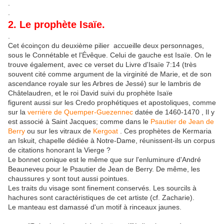
.
.
2. Le prophète Isaïe.
.
Cet écoinçon du deuxième pilier accueille deux personnages,
sous le Connétable et l'Évêque. Celui de gauche est Isaïe. On le
trouve également, avec ce verset du Livre d'Isaïe 7:14 (très
souvent cité comme argument de la virginité de Marie, et de son
ascendance royale sur les Arbres de Jessé) sur le lambris de
Châtelaudren, et le roi David suivi du prophète Isaïe
figurent aussi sur les Credo prophétiques et apostoliques, comme
sur la
verrière de Quemper-Guezennec
datée de 1460-1470 , Il y
est associé à Saint Jacques; comme dans le
Psautier de Jean de
Berry
ou sur les vitraux de
Kergoat
. Ces prophètes de Kermaria
an Iskuit, chapelle dédiée à Notre-Dame, réunissent-ils un corpus
de citations honorant la Vierge ?
Le bonnet conique est le même que sur l'enluminure d'André
Beauneveu pour le Psautier de Jean de Berry. De même, les
chaussures y sont tout aussi pointues.
Les traits du visage sont finement conservés. Les sourcils à
hachures sont caractéristiques de cet artiste (cf. Zacharie).
Le manteau est damassé d'un motif à rinceaux jaunes.