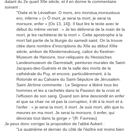
datant du 2e quart XIIe siècle, et il en donne le commentaire
suivant :
"Osée et le Léviathan O mors, ero morstua,morsustuus
ero, inferne » (« Ô mort, je serai ta mort, je serai ta
morsure, enfer » [Os 13, 14]). Il faut lire le texte avec le
début du même verset : « Je les délivrerai de la main de la
mort, je les rachèterai de la mort ». Cette apostrophe à la
mort fait partie de la liturgie du samedi saint. On la trouve
citée dans nombre d’inscriptions du XIIe au début XIIIe
siècle, ambon de Klosterneubourg, calice du Kestner-
Museum de Hanovre, tour-reliquaire du Hessisches
Landesmuseum de Darmstadt, peintures murales de Saint-
Jacques-des-Guérets et de la salle des morts de la
cathédrale du Puy, et encore, particulièrement, à la
Rotonde et au Calvaire du Saint-Sépulcre de Jérusalem.
Saint Jérôme commente : Le Seigneur a libéré tous les
hommes et les a rachetés dans la Passion de la croix et
l’effusion de son sang. Quand son âme descendit en enfer
et que sa chair ne vit pas la corruption, il dit à la mort et à
l’enfer : « je serai ta mort, ô mort. Je suis mort, afin que tu
meures en ma mort. Je serai ta morsure, ô enfer, qui
dévorais tout dans ta gorge » "(R. Favreau)
Je peux donc corriger la proposition de l'abbé Aubert :
"Le quatrième et dernier du côté de l'épître est moins bien