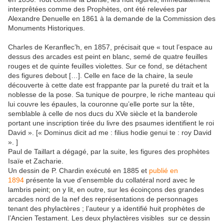
interprêtées comme des Prophètes, ont été relevées par
Alexandre Denuelle en 1861 à la demande de la Commission des
Monuments Historiques.
Charles de Keranflec’h, en 1857, précisait que « tout l’espace au
dessus des arcades est peint en blanc, semé de quatre feuilles
rouges et de quinte feuilles violettes. Sur ce fond, se détachent
des figures debout […]. Celle en face de la chaire, la seule
découverte à cette date est frappante par la pureté du trait et la
noblesse de la pose. Sa tunique de pourpre, le riche manteau qui
lui couvre les épaules, la couronne qu’elle porte sur la tête,
semblable à celle de nos ducs du XVe siècle et la banderole
portant une inscription tirée du livre des psaumes identifient le roi
David ». [« Dominus dicit ad me : filius hodie genui te : roy David
». ]
Paul de Taillart a dégagé, par la suite, les figures des prophètes
Isaïe et Zacharie.
Un dessin de P. Chardin exécuté en 1885 et
publié en
1894
présente la vue d’ensemble du collatéral nord avec le
lambris peint; on y lit, en outre, sur les écoinçons des grandes
arcades nord de la nef des représentations de personnages
tenant des phylactères ; l’auteur y a identifié huit prophètes de
l’Ancien Testament. Les deux phylactères visibles sur ce dessin