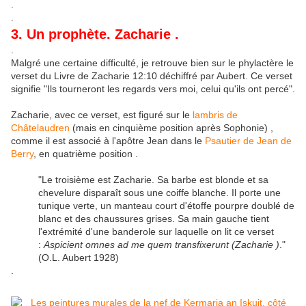
.
.
3. Un prophète. Zacharie .
.
Malgré une certaine difficulté, je retrouve bien sur le phylactère le
verset du Livre de Zacharie 12:10 déchiffré par Aubert. Ce verset
signifie "Ils tourneront les regards vers moi, celui qu'ils ont percé".
Zacharie, avec ce verset, est figuré sur le
lambris de
Châtelaudren
(mais en cinquième position après Sophonie) ,
comme il est associé à l'apôtre Jean dans le
Psautier de Jean de
Berry
, en quatrième position .
"Le troisième est Zacharie. Sa barbe est blonde et sa
chevelure disparaît sous une coiffe blanche. Il porte une
tunique verte, un manteau court d'étoffe pourpre doublé de
blanc et des chaussures grises. Sa main gauche tient
l'extrémité d'une banderole sur laquelle on lit ce verset
:
Aspicient omnes ad me quem transfixerunt (Zacharie )
."
(O.L. Aubert 1928)
.