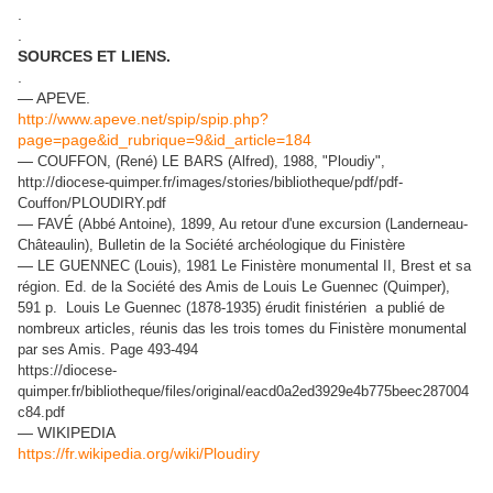
.
.
SOURCES ET LIENS.
.
— APEVE.
http://www.apeve.net/spip/spip.php?
page=page&id_rubrique=9&id_article=184
—
COUFFON, (René) LE BARS (Alfred), 1988, "Ploudiy",
http://diocese-quimper.fr/images/stories/bibliotheque/pdf/pdf-
Couffon/PLOUDIRY.pdf
—
FAVÉ (Abbé Antoine), 1899, Au retour d'une excursion (Landerneau-
Châteaulin), Bulletin de la Société archéologique du Finistère
—
LE GUENNEC (Louis), 1981 Le Finistère monumental II, Brest et sa
région. Ed. de la Société des Amis de Louis Le Guennec (Quimper),
591 p. Louis Le Guennec (1878-1935) érudit finistérien a publié de
nombreux articles, réunis das les trois tomes du Finistère monumental
par ses Amis. Page 493-494
https://diocese-
quimper.fr/bibliotheque/files/original/eacd0a2ed3929e4b775beec287004
c84.pdf
— WIKIPEDIA
https://fr.wikipedia.org/wiki/Ploudiry