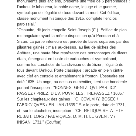
monuments plus anciens, présente une frise de 5 personnages :
l’ankou, le laboureur, la noble dame, le juge et le guerrier,
symbolique de l’égalité de tous devant la mort. Cet édifice,
classé monument historique dès 1916, complète l’enclos
paroissial."
"
Ossuaire, dit jadis chapelle Saint-Joseph (C.). Edifice de plan
rectangulaire ayant la même disposition qu'à Pencran et à
Sizun. La partie inférieure est percée de baies séparées par des
pilastres gainés ; mais au-dessus, au lieu de niches des
Apôtres, une haute frise représente des personnages de divers
états, émergeant en buste de cartouches et symbolisant,
comme les cariatides de Landivisiau et de Sizun, l'égalité de
tous devant l'Ankou. Porte classique : arcade en plein cintre
avec clef en console et entablement à fronton. L'ossuaire est
daté 1635. Un ange, au-dessus du bénitier, tient une banderole
portant l'inscription : "BONNES. GENTZ. QVI. PAR. ICY.
PASSEZ / PRIEZ. DIEV. POVR. LES. TREPASSEZ / 1635."
Sur les chapiteaux des gaines : "G. COVLM /Y. BOSEC /
FABRIC/ QVES / EN. LAN /1635." Sur la porte, date de 1731,
et, sur le clocheton, inscription : "CE. RELIQUAIRE. A. ETE.
REBATI. LORS / FABRIQVES. D. M. H. LE GVEN . V /
INISAN. 1731." (Couffon)
.