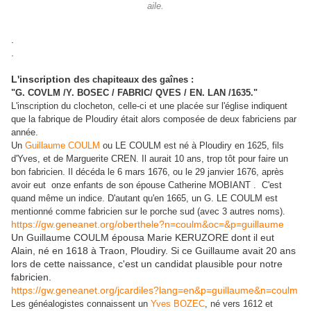
aile.
.
.
L'inscription d
es chapiteaux des gaînes :
"G. COVLM /Y. BOSEC / FABRIC/ QVES / EN. LAN /1635."
L'inscription du clocheton, celle-ci et une placée sur l'église indiquent
que la fabrique de Ploudiry était alors composée de deux fabriciens par
année.
Un
Guillaume COULM
ou LE COULM est né à Ploudiry en 1625, fils
d'Yves, et de Marguerite CREN. Il aurait 10 ans, trop tôt pour faire un
bon fabricien. Il décéda le 6 mars 1676, ou le 29 janvier 1676, après
avoir eut onze enfants de son épouse Catherine MOBIANT . C'est
quand même un indice. D'autant qu'en 1665, un G. LE COULM est
mentionné comme fabricien sur le porche sud (avec 3 autres noms).
https://gw.geneanet.org/oberthele?n=coulm&oc=&p=guillaume
Un Guillaume COULM épousa Marie KERUZORE dont il eut
Alain, né en 1618 à Traon, Ploudiry. Si ce Guillaume avait 20 ans
lors de cette naissance, c'est un candidat plausible pour notre
fabricien.
https://gw.geneanet.org/jcardiles?lang=en&p=guillaume&n=coulm
Les généalogistes connaissent un
Yves BOZEC
, né vers 1612 et