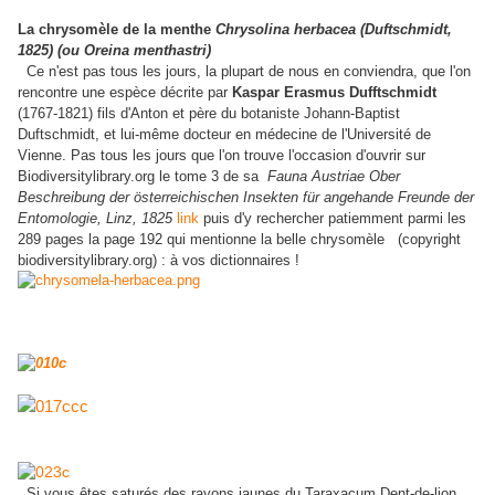
La chrysomèle de la menthe
Chrysolina herbacea (Duftschmidt,
1825) (ou Oreina menthastri)
Ce n'est pas tous les jours, la plupart de nous en conviendra, que l'on
rencontre une espèce décrite par
Kaspar Erasmus Dufftschmidt
(1767-1821) fils d'Anton et père du botaniste Johann-Baptist
Duftschmidt, et lui-même docteur en médecine de l'Université de
Vienne. Pas tous les jours que l'on trouve l'occasion d'ouvrir sur
Biodiversitylibrary.org le tome 3 de sa
Fauna Austriae Ober
Beschreibung der österreichischen Insekten für angehande Freunde der
Entomologie, Linz, 1825
link
puis d'y rechercher patiemment parmi les
289 pages la page 192 qui mentionne la belle chrysomèle (copyright
biodiversitylibrary.org) : à vos dictionnaires !
Si vous êtes saturés des rayons jaunes du Taraxacum Dent-de-lion,