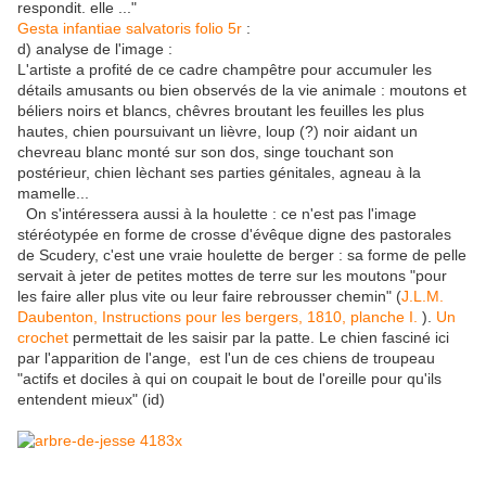
respondit. elle ..."
Gesta infantiae salvatoris folio 5r
:
d) analyse de l'image :
L'artiste a profité de ce cadre champêtre pour accumuler les
détails amusants ou bien observés de la vie animale : moutons et
béliers noirs et blancs, chêvres broutant les feuilles les plus
hautes, chien poursuivant un lièvre, loup (?) noir aidant un
chevreau blanc monté sur son dos, singe touchant son
postérieur, chien lèchant ses parties génitales, agneau à la
mamelle...
On s'intéressera aussi à la houlette : ce n'est pas l'image
stéréotypée en forme de crosse d'évêque digne des pastorales
de Scudery, c'est une vraie houlette de berger : sa forme de pelle
servait à jeter de petites mottes de terre sur les moutons "pour
les faire aller plus vite ou leur faire rebrousser chemin" (
J.L.M.
Daubenton, Instructions pour les bergers, 1810, planche I.
).
Un
crochet
permettait de les saisir par la patte. Le chien fasciné ici
par l'apparition de l'ange, est l'un de ces chiens de troupeau
"actifs et dociles à qui on coupait le bout de l'oreille pour qu'ils
entendent mieux" (id)