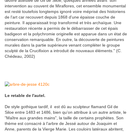
œuvre attestée de Gil de Siloé, quelques années avant son
intervention au couvent de Miraflores, cet ensemble monumental
est resté toutefois longtemps ignoré voire méprisé des historiens
de l'art car recouvert depuis 1868 d'une épaisse couche de
peinture. Il apparaissait trop transformé et très archaïque. Une
restauration récente a permis de le débarrasser de cet épais
badigeon et la polychromie originelle est apparue dans un état de
conservation remarquable. En outre, la découverte de peintures
murales dans la partie supérieure venant compléter le groupe
sculpté de la Crucifixion a introduit de nouveaux éléments." (C.
Chédeau, 2002)
Le retable de l'autel.
De style gothique tardif, il est dû au sculpteur flamand Gil de
Siloe entre 1483 et 1486, bien qu'on attribue à un autre artiste, le
"Maître aux grandes mains", la taille de certains prophètes. Son
thème est consacré à l'arbre de Jessé autour de Joaquim et
Anne, parents de la Vierge Marie. Les couloirs latéraux abritent,