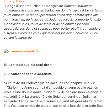
Library, Oxford.
Il s'agit d'une traduction en français de
Sanctae Mariae et
infantiae salvatoris
gestia,
traduction dont l'incipit est En c
ertains
jours entre ceulx du peuple disrael estoit ung homme qui avait
nom Joachim, de la lignée de Juda. Le folio 2r comporte le texte
Or advint que es jours de feste et de solennites ioachim
appareilla ses dons et sacrifices pour porter et offrir au temple et
si trouva avecques ceulx qui faisoient loblacion deuceus. Et ce
voyant le sarbe du...
III. Les tableaux du coté droit.
1. L'Annonce faite à Joachim.
a) Le texte du Protévangile de Jacques est (chapitre III à V):
"Sa femme Anne souffrait d'un double chagrin et elle était en
proie à une double douleur, disant : « Je déplore mon veuvage et
ma stérilité. » La grande fête du Seigneur survint et Judith, la
servante d'Anne, lui dit: « Jusques à quand affligeras-tu ton âme?
Il ne t'est pas permis de pleurer, car voici le jour de la grande fête