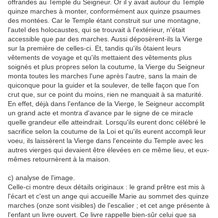
offrandes au Temple du Seigneur. Or il y avait autour du Temple
quinze marches à monter, conformément aux quinze psaumes
des montées. Car le Temple étant construit sur une montagne,
l'autel des holocaustes, qui se trouvait à l'extérieur, n'était
accessible que par des marches. Aussi déposèrent-ils la Vierge
sur la première de celles-ci. Et, tandis qu'ils ôtaient leurs
vêtements de voyage et qu'ils mettaient des vêtements plus
soignés et plus propres selon la coutume, la Vierge du Seigneur
monta toutes les marches l'une après l'autre, sans la main de
quiconque pour la guider et la soulever, de telle façon que l'on
crut que, sur ce point du moins, rien ne manquait à sa maturité.
En effet, déjà dans l'enfance de la Vierge, le Seigneur accomplit
un grand acte et montra d'avance par le signe de ce miracle
quelle grandeur elle atteindrait. Lorsqu'ils eurent donc célébré le
sacrifice selon la coutume de la Loi et qu'ils eurent accompli leur
voeu, ils laissèrent la Vierge dans l'enceinte du Temple avec les
autres vierges qui devaient être élevées en ce même lieu, et eux-
mêmes retournèrent à la maison.
c) analyse de l'image.
Celle-ci montre deux détails originaux : le grand prêtre est mis à
l'écart et c'est un ange qui accueille Marie au sommet des quinze
marches (onze sont visibles) de l'escalier ; et cet ange présente à
l'enfant un livre ouvert. Ce livre rappelle bien-sûr celui que sa