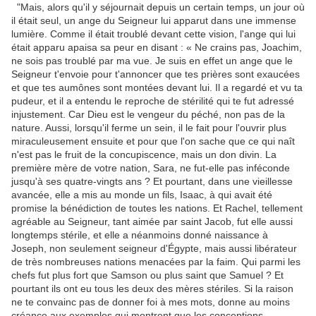
"Mais, alors qu'il y séjournait depuis un certain temps, un jour où
il était seul, un ange du Seigneur lui apparut dans une immense
lumière. Comme il était troublé devant cette vision, l'ange qui lui
était apparu apaisa sa peur en disant : « Ne crains pas, Joachim,
ne sois pas troublé par ma vue. Je suis en effet un ange que le
Seigneur t'envoie pour t'annoncer que tes prières sont exaucées
et que tes aumônes sont montées devant lui. Il a regardé et vu ta
pudeur, et il a entendu le reproche de stérilité qui te fut adressé
injustement. Car Dieu est le vengeur du péché, non pas de la
nature. Aussi, lorsqu'il ferme un sein, il le fait pour l'ouvrir plus
miraculeusement ensuite et pour que l'on sache que ce qui naît
n'est pas le fruit de la concupiscence, mais un don divin. La
première mère de votre nation, Sara, ne fut-elle pas inféconde
jusqu'à ses quatre-vingts ans ? Et pourtant, dans une vieillesse
avancée, elle a mis au monde un fils, Isaac, à qui avait été
promise la bénédiction de toutes les nations. Et Rachel, tellement
agréable au Seigneur, tant aimée par saint Jacob, fut elle aussi
longtemps stérile, et elle a néanmoins donné naissance à
Joseph, non seulement seigneur d'Égypte, mais aussi libérateur
de très nombreuses nations menacées par la faim. Qui parmi les
chefs fut plus fort que Samson ou plus saint que Samuel ? Et
pourtant ils ont eu tous les deux des mères stériles. Si la raison
ne te convainc pas de donner foi à mes mots, donne au moins
créance aux exemples qui montrent que les conceptions