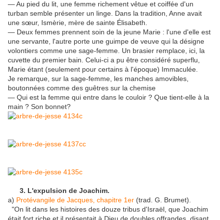
— Au pied du lit, une femme richement vêtue et coiffée d'un
turban semble présenter un linge. Dans la tradition, Anne avait
une sœur, Ismèrie, mère de sainte Élisabeth.
— Deux femmes prennent soin de la jeune Marie : l'une d'elle est
une servante, l'autre porte une guimpe de veuve qui la désigne
volontiers comme une sage-femme. Un brasier remplace, ici, la
cuvette du premier bain. Celui-ci a pu être considéré superflu,
Marie étant (seulement pour certains à l'époque) Immaculée.
Je remarque, sur la sage-femme, les manches amovibles,
boutonnées comme des guêtres sur la chemise
— Qui est la femme qui entre dans le couloir ? Que tient-elle à la
main ? Son bonnet?
3. L'expulsion de Joachim.
a)
Protévangile de Jacques, chapitre 1er
(trad. G. Brumet).
"On lit dans les histoires des douze tribus d'Israël, que Joachim
était fort riche et il présentait à Dieu de doubles offrandes, disant