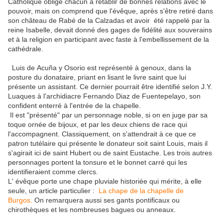
Catholique oblige chacun à rétablir de bonnes relations avec le
pouvoir, mais on comprend que l'évêque, après s'être retiré dans
son château de Rabé de la Calzadas et avoir été rappelé par la
reine Isabelle, devait donné des gages de fidélité aux souverains
et à la religion en participant avec faste à l'embellissement de la
cathédrale.
Luis de Acuña y Osorio est représenté à genoux, dans la
posture du donataire, priant en lisant le livre saint que lui
présente un assistant. Ce dernier pourrait être identifié selon J.Y.
Luaques à l'archidiacre Fernando Diaz de Fuentepelayo, son
confident enterré à l'entrée de la chapelle.
Il est "présenté" par un personnage noble, si on en juge par sa
toque ornée de bijoux, et par les deux chiens de race qui
l'accompagnent. Classiquement, on s'attendrait à ce que ce
patron tutélaire qui présente le donateur soit saint Louis, mais il
s'agirait ici de saint Hubert ou de saint Eustache. Les trois autres
personnages portent la tonsure et le bonnet carré qui les
identifieraient comme clercs.
L' évêque porte une chape pluviale historiée qui mérite, à elle
seule, un article particulier :
La chape de la chapelle de
Burgos.
On remarquera aussi ses gants pontificaux ou
chirothèques et les nombreuses bagues ou anneaux.