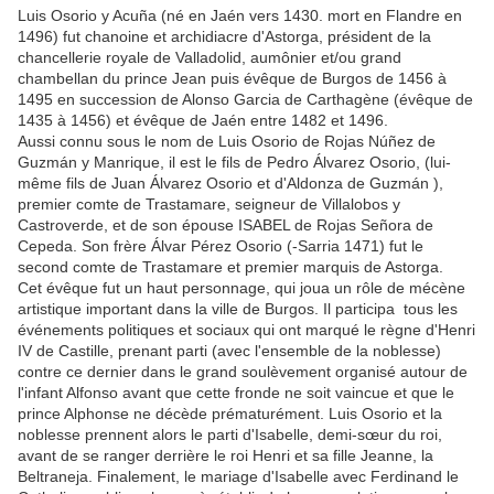
Luis Osorio y Acuña (né en Jaén vers 1430. mort en Flandre en
1496) fut chanoine et archidiacre d'Astorga, président de la
chancellerie royale de Valladolid, aumônier et/ou grand
chambellan du prince Jean puis évêque de Burgos de 1456 à
1495 en succession de Alonso Garcia de Carthagène (évêque de
1435 à 1456) et évêque de Jaén entre 1482 et 1496.
Aussi connu sous le nom de Luis Osorio de Rojas Núñez de
Guzmán y Manrique, il est le fils de Pedro Álvarez Osorio, (lui-
même fils de Juan Álvarez Osorio et d'Aldonza de Guzmán ),
premier comte de Trastamare, seigneur de Villalobos y
Castroverde, et de son épouse ISABEL de Rojas Señora de
Cepeda. Son frère
Álvar Pérez Osorio
(-Sarria 1471) fut le
second comte de Trastamare et premier marquis de Astorga.
Cet évêque fut un haut personnage, qui joua un rôle de mécène
artistique important dans la ville de Burgos. Il participa
tous les
événements politiques et sociaux qui ont marqué le règne d'Henri
IV de Castille, prenant parti (avec l'ensemble de la noblesse)
contre ce dernier dans le grand soulèvement organisé autour de
l'infant Alfonso avant que cette fronde ne soit vaincue et que le
prince Alphonse ne décède prématurément. Luis Osorio et la
noblesse prennent alors le parti d'Isabelle, demi-sœur du roi,
avant de se ranger derrière le roi Henri et sa fille Jeanne, la
Beltraneja. Finalement, le mariage d'Isabelle avec Ferdinand le