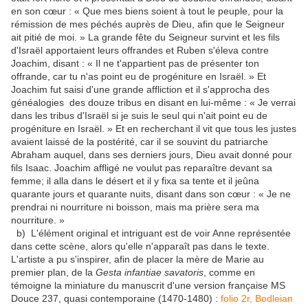
en son cœur : « Que mes biens soient à tout le peuple, pour la
rémission de mes péchés auprès de Dieu, afin que le Seigneur
ait pitié de moi. » La grande fête du Seigneur survint et les fils
d'Israël apportaient leurs offrandes et Ruben s'éleva contre
Joachim, disant : « Il ne t'appartient pas de présenter ton
offrande, car tu n'as point eu de progéniture en Israël. » Et
Joachim fut saisi d'une grande affliction et il s'approcha des
généalogies des douze tribus en disant en lui-même : « Je verrai
dans les tribus d'Israël si je suis le seul qui n'ait point eu de
progéniture en Israël. » Et en recherchant il vit que tous les justes
avaient laissé de la postérité, car il se souvint du patriarche
Abraham auquel, dans ses derniers jours, Dieu avait donné pour
fils Isaac. Joachim affligé ne voulut pas reparaître devant sa
femme; il alla dans le désert et il y fixa sa tente et il jeûna
quarante jours et quarante nuits, disant dans son cœur : « Je ne
prendrai ni nourriture ni boisson, mais ma prière sera ma
nourriture. »
b) L'élément original et intriguant est de voir Anne représentée
dans cette scène, alors qu'elle n'apparaît pas dans le texte.
L'artiste a pu s'inspirer, afin de placer la mère de Marie au
premier plan, de la
Gesta infantiae savatoris
, comme en
témoigne la miniature du manuscrit d'une version française MS
Douce 237, quasi contemporaine (1470-1480) :
folio 2r, Bodleian