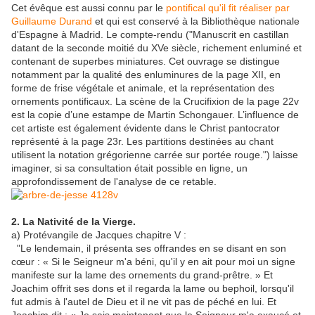
Cet évêque est aussi connu par le
pontifical qu'il fit réaliser par
Guillaume Durand
et qui est conservé à la Bibliothèque nationale
d'Espagne à Madrid. Le compte-rendu ("Manuscrit en castillan
datant de la seconde moitié du XVe siècle, richement enluminé et
contenant de superbes miniatures. Cet ouvrage se distingue
notamment par la qualité des enluminures de la page XII, en
forme de frise végétale et animale, et la représentation des
ornements pontificaux. La scène de la Crucifixion de la page 22v
est la copie d’une estampe de Martin Schongauer. L’influence de
cet artiste est également évidente dans le Christ pantocrator
représenté à la page 23r. Les partitions destinées au chant
utilisent la notation grégorienne carrée sur portée rouge.") laisse
imaginer, si sa consultation était possible en ligne, un
approfondissement de l'analyse de ce retable.
2. La Nativité de la Vierge.
a) Protévangile de Jacques chapitre V :
"Le lendemain, il présenta ses offrandes en se disant en son
cœur : « Si le Seigneur m'a béni, qu'il y en ait pour moi un signe
manifeste sur la lame des ornements du grand-prêtre. » Et
Joachim offrit ses dons et il regarda la lame ou bephoil, lorsqu'il
fut admis à l'autel de Dieu et il ne vit pas de péché en lui. Et