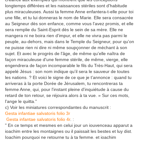
longtemps différées et les naissances stériles sont d'habitude
plus miraculeuses. Aussi ta femme Anne enfantera-t-elle pour toi
une fille, et tu lui donneras le nom de Marie. Elle sera consacrée
au Seigneur dès son enfance, comme vous l'avez promis, et elle
sera remplie du Saint-Esprit dès le sein de sa mère. Elle ne
mangera ni ne boira rien d'impur, et elle ne vivra pas parmi le
peuple, au-dehors, mais dans le Temple du Seigneur, pour qu'on
ne puisse rien ni dire ni même soupçonner de méchant à son
sujet. Et avec le progrès de l'âge, de même qu'elle naîtra de
façon miraculeuse d'une femme stérile, de même, vierge, elle
engendrera de façon incomparable le fils du Très-Haut, qui sera
appelé Jésus : son nom indique qu'il sera le sauveur de toutes
les nations. ? Et voici le signe de ce que je t'annonce : quand tu
arriveras à la porte Dorée de Jérusalem, tu rencontreras ta
femme Anne, qui, pour l'instant pleine d'inquiétude à cause du
retard de ton retour, se réjouira alors à ta vue. » Sur ces mots,
l'ange le quitta."
c) Voir les miniatures correspondantes du manuscrit :
Gesta infantiae salvatoris folio 3r
Gesta infantae salvatoris folio 4r
. :
" En ce temps et mesmes en celui jour un iouvenceau apparut a
ioachim entre les montaignes ou il paissait les bestes et luy dist.
Ioachim pourquoi ne retourne tu à ta femme. et ioachim