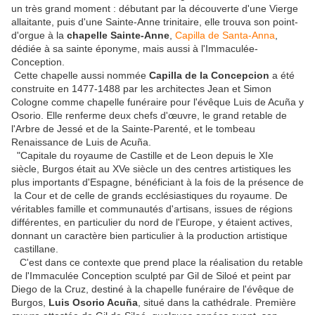
un très grand moment : débutant par la découverte d'une Vierge
allaitante, puis d'une Sainte-Anne trinitaire, elle trouva son point-
d'orgue à la
chapelle Sainte-Anne
,
Capilla de Santa-Anna
,
dédiée à sa sainte éponyme, mais aussi à l'Immaculée-
Conception.
Cette chapelle aussi nommée
Capilla de la Concepcion
a été
construite en 1477-1488 par les architectes Jean et Simon
Cologne comme chapelle funéraire pour l'évêque Luis de Acuña y
Osorio. Elle renferme deux chefs d'œuvre, le grand retable de
l'Arbre de Jessé et de la Sainte-Parenté, et le tombeau
Renaissance de Luis de Acuña.
"Capitale du royaume de Castille et de Leon depuis le XIe
siècle, Burgos était au XVe siècle un des centres artistiques les
plus importants d'Espagne, bénéficiant à la fois de la présence de
la Cour et de celle de grands ecclésiastiques du royaume. De
véritables famille et communautés d'artisans, issues de régions
différentes, en particulier du nord de l'Europe, y étaient actives,
donnant un caractère bien particulier à la production artistique
castillane.
C'est dans ce contexte que prend place la réalisation du retable
de l'Immaculée Conception sculpté par Gil de Siloé et peint par
Diego de la Cruz, destiné à la chapelle funéraire de l'évêque de
Burgos,
Luis Osorio Acuña
, situé dans la cathédrale. Première