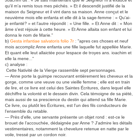
Joachim dit : « Je sais maintenant que le Seigneur m'a exaucé et
qu'il m'a remis tous mes péchés. » Et il descendit justifié de la
maison du Seigneur et il vint dans sa maison. Anne conçut et le
neuvième mois elle enfanta et elle dit à la sage-femme : « Qu'ai-
je enfanté? » et l'autre répondit : « Une fille. » Et Anne dit : « Mon
âme s'est réjouie à cette heure. » Et Anne allaita son enfant et lui
donna le nom de Marie."
b)
Gesta infantiae salvatoris folio 7r
: "apres ces choses et neuf
mois accompliz Anne enfanta une fille laquelle fut appellée Marie.
Et quant elle leut allaictée pour lespace de troyes ans. ioachim et
elle la mene..."
c) analyse :
Cette Nativité de la Vierge rassemble sept personnages.
— Anne porte la guimpe recouvrant entièrement les cheveux et la
gorge, comme une veuve ou une vieille femme ; elle est en train
de lire, et ce livre est celui des Saintes Écritures, dans lequel elle
déchiffre la volonté et le dessein divin. Cela témoigne de sa piété,
mais aussi de sa prescience du destin qui attend sa fille Marie.
Ce livre, ou plutôt les Écritures, est l'un des fils conducteurs de
l'ensemble du retable.
— Près d'elle, une servante présente un objet rond : est-ce le
brouet de l'accouchée, dédaignée par Anne ? J'admire les détails
vestimentaires, notamment la chevelure retenue en natte par le
voile, tressé par un cordon noir.