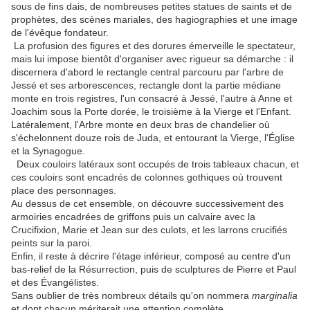
sous de fins dais, de nombreuses petites statues de saints et de
prophètes, des scènes mariales, des hagiographies et une image
de l'évêque fondateur.
La profusion des figures et des dorures émerveille le spectateur,
mais lui impose bientôt d'organiser avec rigueur sa démarche : il
discernera d'abord le rectangle central parcouru par l'arbre de
Jessé et ses arborescences, rectangle dont la partie médiane
monte en trois registres, l'un consacré à Jessé, l'autre à Anne et
Joachim sous la Porte dorée, le troisième à la Vierge et l'Enfant.
Latéralement, l'Arbre monte en deux bras de chandelier où
s'échelonnent douze rois de Juda, et entourant la Vierge, l'Église
et la Synagogue.
Deux couloirs latéraux sont occupés de trois tableaux chacun, et
ces couloirs sont encadrés de colonnes gothiques où trouvent
place des personnages.
Au dessus de cet ensemble, on découvre successivement des
armoiries encadrées de griffons puis un calvaire avec la
Crucifixion, Marie et Jean sur des culots, et les larrons crucifiés
peints sur la paroi.
Enfin, il reste à décrire l'étage inférieur, composé au centre d'un
bas-relief de la Résurrection, puis de sculptures de Pierre et Paul
et des Évangélistes.
Sans oublier de très nombreux détails qu'on nommera
marginalia
et dont chacun mériterait une attention complète.