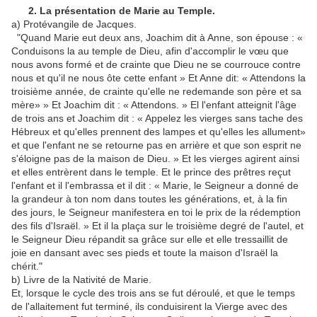
2. La présentation de Marie au Temple.
a) Protévangile de Jacques.
"Quand Marie eut deux ans, Joachim dit à Anne, son épouse : «
Conduisons la au temple de Dieu, afin d'accomplir le vœu que
nous avons formé et de crainte que Dieu ne se courrouce contre
nous et qu'il ne nous ôte cette enfant » Et Anne dit: « Attendons la
troisième année, de crainte qu'elle ne redemande son père et sa
mère» » Et Joachim dit : « Attendons. » El l'enfant atteignit l'âge
de trois ans et Joachim dit : « Appelez les vierges sans tache des
Hébreux et qu'elles prennent des lampes et qu'elles les allument»
et que l'enfant ne se retourne pas en arrière et que son esprit ne
s'éloigne pas de la maison de Dieu. » Et les vierges agirent ainsi
et elles entrèrent dans le temple. Et le prince des prêtres reçut
l'enfant et il l'embrassa et il dit : « Marie, le Seigneur a donné de
la grandeur à ton nom dans toutes les générations, et, à la fin
des jours, le Seigneur manifestera en toi le prix de la rédemption
des fils d'Israël. » Et il la plaça sur le troisième degré de l'autel, et
le Seigneur Dieu répandit sa grâce sur elle et elle tressaillit de
joie en dansant avec ses pieds et toute la maison d'Israël la
chérit."
b) Livre de la Nativité de Marie.
Et, lorsque le cycle des trois ans se fut déroulé, et que le temps
de l'allaitement fut terminé, ils conduisirent la Vierge avec des