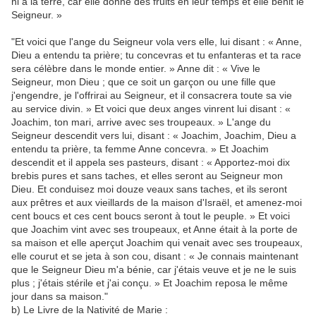
ni à la terre, car elle donne des fruits en leur temps et elle bénit le
Seigneur. »
"Et voici que l'ange du Seigneur vola vers elle, lui disant : « Anne,
Dieu a entendu ta prière; tu concevras et tu enfanteras et ta race
sera célèbre dans le monde entier. » Anne dit : « Vive le
Seigneur, mon Dieu ; que ce soit un garçon ou une fille que
j'engendre, je l'offrirai au Seigneur, et il consacrera toute sa vie
au service divin. » Et voici que deux anges vinrent lui disant : «
Joachim, ton mari, arrive avec ses troupeaux. » L'ange du
Seigneur descendit vers lui, disant : « Joachim, Joachim, Dieu a
entendu ta prière, ta femme Anne concevra. » Et Joachim
descendit et il appela ses pasteurs, disant : « Apportez-moi dix
brebis pures et sans taches, et elles seront au Seigneur mon
Dieu. Et conduisez moi douze veaux sans taches, et ils seront
aux prêtres et aux vieillards de la maison d'Israël, et amenez-moi
cent boucs et ces cent boucs seront à tout le peuple. » Et voici
que Joachim vint avec ses troupeaux, et Anne était à la porte de
sa maison et elle aperçut Joachim qui venait avec ses troupeaux,
elle courut et se jeta à son cou, disant : « Je connais maintenant
que le Seigneur Dieu m'a bénie, car j'étais veuve et je ne le suis
plus ; j'étais stérile et j'ai conçu. » Et Joachim reposa le même
jour dans sa maison."
b) Le Livre de la Nativité de Marie :