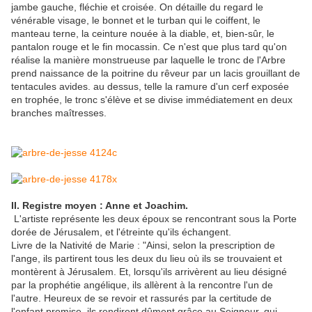
jambe gauche, fléchie et croisée. On détaille du regard le
vénérable visage, le bonnet et le turban qui le coiffent, le
manteau terne, la ceinture nouée à la diable, et, bien-sûr, le
pantalon rouge et le fin mocassin. Ce n'est que plus tard qu'on
réalise la manière monstrueuse par laquelle le tronc de l'Arbre
prend naissance de la poitrine du rêveur par un lacis grouillant de
tentacules avides. au dessus, telle la ramure d'un cerf exposée
en trophée, le tronc s'élève et se divise immédiatement en deux
branches maîtresses.
II. Registre moyen : Anne et Joachim.
L'artiste représente les deux époux se rencontrant sous la Porte
dorée de Jérusalem, et l'étreinte qu'ils échangent.
Livre de la Nativité de Marie : "Ainsi, selon la prescription de
l'ange, ils partirent tous les deux du lieu où ils se trouvaient et
montèrent à Jérusalem. Et, lorsqu'ils arrivèrent au lieu désigné
par la prophétie angélique, ils allèrent à la rencontre l'un de
l'autre. Heureux de se revoir et rassurés par la certitude de
l'enfant promise, ils rendirent dûment grâce au Seigneur, qui