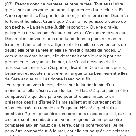
(03). Prends donc ce manteau et orne ta tête. Tout aussi sûre
que je suis ta servante, tu auras l'apparence d'une reine. » Et
Anne répondit : « Éloigne-toi de moi ; je n'en ferai rien. Dieu m'a
fortement humiliée. Crains que Dieu ne me punisse à cause de
ton péché. » La servante Judith répondit : « Que te dirai-je,
puisque tu ne veux pas écouter ma voix ! C'est avec raison que
Dieu a clos ton ventre afin que tu ne donnes pas un enfant à
Israël » Et Anne fut très affligée, et elle quitta ses vêtements de
deuil ; elle orna sa tête et elle se revêtit d'habits de noces. Et,
vers la neuvième heure, elle descendit dans le jardin pour se
promener, et, voyant un laurier, elle s'assit dessous et elle
adressa ses prières au Seigneur, disant : « Dieu de mes pères,
bénis-moi et écoute ma prière, ainsi que tu as béni les entrailles
de Sara et que tu lui as donné Isaac pour fils. »
"En regardant vers le ciel, elle vit sur le laurier le nid d'un
moineau et elle s'écria avec douleur. « Hélas! à quoi puis-je être
comparée? à qui dois-je la vie pour être ainsi maudite en
présence des fils d'Israël? Ils me raillent et m'outragent et ils
m'ont chassée du temple du Seigneur. Hélas! à quoi suis-je
semblable? je ne peux être comparée aux oiseaux du ciel, car les
oiseaux sont féconds devant vous, Seigneur. Je ne peux être
comparée aux animaux de la terre, car ils sont féconds. Je ne
peux être comparée ni à la mer, car elle est peuplée de poissons,