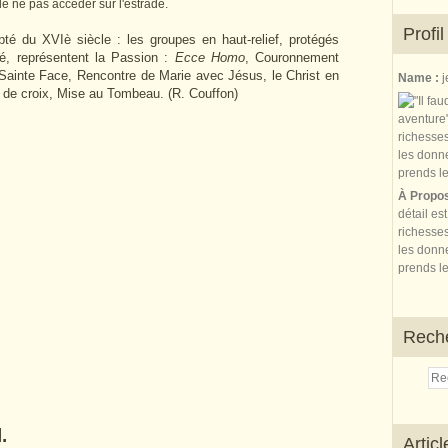
de ne pas accéder sur l'estrade.
Profil
pté du XVIè siècle : les groupes en haut-relief, protégés
té, représentent la Passion :
Ecce Homo
, Couronnement
a Sainte Face, Rencontre de Marie avec Jésus, le Christ en
Name :
j
e de croix, Mise au Tombeau. (R. Couffon)
À Propo
détail es
richesses
les donne
prends le
Rech
.
Artic