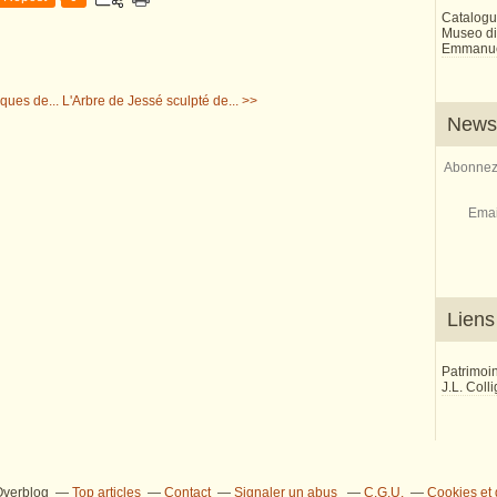
Catalogu
Museo di 
Emmanue
ques de...
L'Arbre de Jessé sculpté de... >>
Newsl
Abonnez-
Emai
Liens
Patrimoi
J.L. Coll
 Overblog
Top articles
Contact
Signaler un abus
C.G.U.
Cookies et