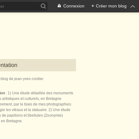
Connexion
+
Créer mon blog
ntation
e blog de jean-yves cordier
tion
: 1) Une étude détaillée des monuments
 artistiques et culturels, en Bretagne
èrement, par le biais de mes photographies.
égie les vitraux et la statuaire. 2) Une étude
de papillons et libellules (Zoonymie)
 en Bretagne.