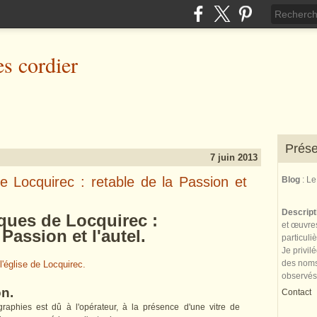
es cordier
Prése
7 juin 2013
e Locquirec : retable de la Passion et
Blog
: L
Descrip
ques de Locquirec :
et œuvres
assion et l'autel.
particuli
Je privil
des noms 
l'église de Locquirec.
observés
on.
Contact
aphies est dû à l'opérateur, à la présence d'une vitre de