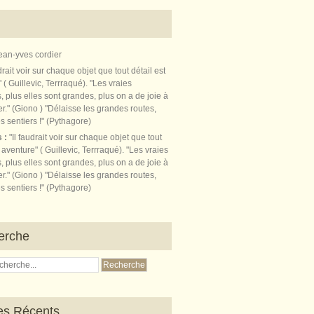
ean-yves cordier
s :
"Il faudrait voir sur chaque objet que tout
t aventure" ( Guillevic, Terrraqué). "Les vraies
, plus elles sont grandes, plus on a de joie à
r." (Giono ) "Délaisse les grandes routes,
s sentiers !" (Pythagore)
erche
les Récents