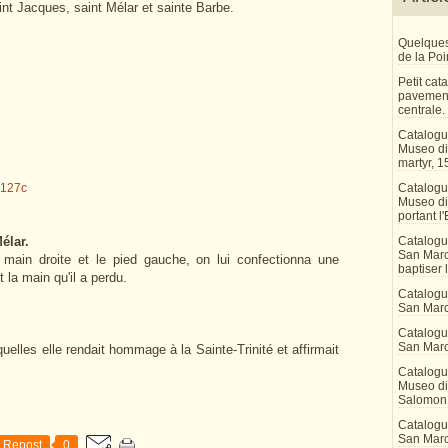
int Jacques, saint Mélar et sainte Barbe.
Quelques
de la Po
Petit ca
pavement
centrale.
Catalogu
Museo di 
martyr, 1
Catalogu
Museo di
portant l'
élar.
Catalogu
San Marco
main droite et le pied gauche, on lui confectionna une
baptiser 
nt la main qu'il a perdu.
Catalogu
San Marc
Catalogu
San Marc
quelles elle rendait hommage à la Sainte-Trinité et affirmait
Catalogu
Museo di 
Salomon
Catalogu
San Marco
Repost
0