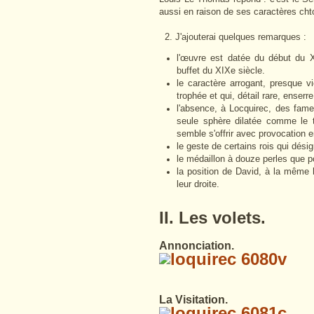
aussi en raison de ses caractères chto
2. J'ajouterai quelques remarques :
l'œuvre est datée du début du X
buffet du XIXe siècle.
le caractère arrogant, presque
trophée et qui, détail rare, enserr
l'absence, à Locquirec, des fam
seule sphère dilatée comme le t
semble s'offrir avec provocation
le geste de certains rois qui dés
le médaillon à douze perles que por
la position de David, à la même h
leur droite.
II. Les volets.
Annonciation.
La Visitation.