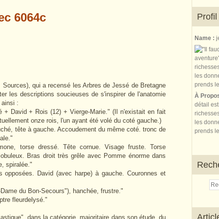
Profil
Name :
j
. Sources), qui a recensé les Arbres de Jessé de Bretagne
r les descriptions soucieuses de s'inspirer de l'anatomie
À Propo
 ainsi :
détail es
+ David + Rois (12) + Vierge-Marie." (Il n'existait en fait
richesses
uellement onze rois, l'un ayant été volé du coté gauche.)
les donne
ouché, tête à gauche. Accoudement du même coté. tronc de
prends le
ale."
mone, torse dressé. Tête cornue. Visage fruste. Torse
globuleux. Bras droit très grêle avec Pomme énorme dans
Rech
, spiralée."
s opposées. David (avec harpe) à gauche. Couronnes et
e-Dame du Bon-Secours"), hanchée, frustre."
tre fleurdelysé."
Artic
astique" dans la catégorie, majoritaire dans son étude, du