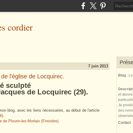
es cordier
Prése
7 juin 2013
de l'église de Locquirec.
Blog
: L
Jessé sculpté
Descrip
Jacques
de
Locquirec (29).
et œuvres
particuli
Je privil
mon blog, avec les liens nécessaires, au début de l'article
des noms 
6).
observés
 de Plourin-les-Morlaix (Finistère).
Contact