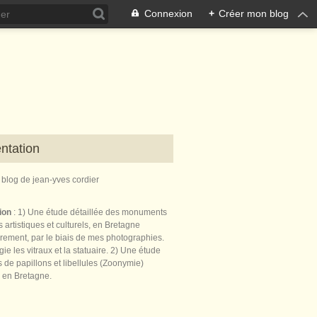
Connexion
+
Créer mon blog
ntation
e blog de jean-yves cordier
tion
: 1) Une étude détaillée des monuments
 artistiques et culturels, en Bretagne
èrement, par le biais de mes photographies.
égie les vitraux et la statuaire. 2) Une étude
de papillons et libellules (Zoonymie)
 en Bretagne.