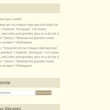
ean-yves cordier
s :
"Il faudrait voir sur chaque objet que tout
t aventure" ( Guillevic, Terrraqué). "Les vraies
, plus elles sont grandes, plus on a de joie à
r." (Giono ) "Délaisse les grandes routes,
s sentiers !" (Pythagore)
erche
les Récents