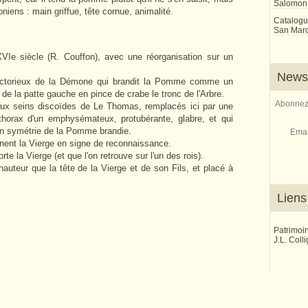
Salomon
niens : main griffue, tête cornue, animalité.
Catalogu
San Marco
VIe siècle (R. Couffon), avec une réorganisation sur un
Newsl
 victorieux de la Démone qui brandit la Pomme comme un
e de la patte gauche en pince de crabe le tronc de l'Arbre.
Abonnez-
eux seins discoïdes de Le Thomas, remplacés ici par une
horax d'un emphysémateux, protubérante, glabre, et qui
 en symétrie de la Pomme brandie.
Emai
ignent la Vierge en signe de reconnaissance.
te la Vierge (et que l'on retrouve sur l'un des rois).
auteur que la tête de la Vierge et de son Fils, et placé à
Liens
Patrimoi
J.L. Coll