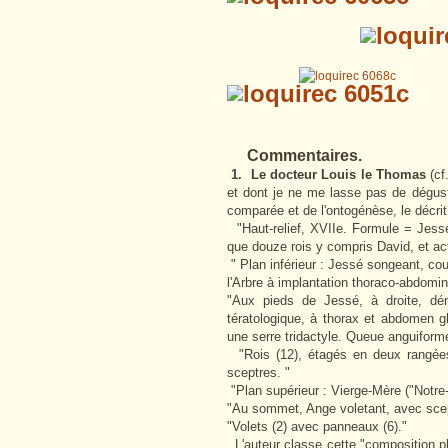
Commentaires.
1. Le docteur Louis le Thomas
(cf
et dont je ne me lasse pas de déguste
comparée et de l'ontogénèse, le décrit
"Haut-relief, XVIIe. Formule = Jessé 
que douze rois y compris David, et act
" Plan inférieur : Jessé songeant, c
l'Arbre à implantation thoraco-abdomin
"Aux pieds de Jessé, à droite, dé
tératologique, à thorax et abdomen 
une serre tridactyle. Queue anguiforme
"Rois (12), étagés en deux rangée
sceptres. "
"Plan supérieur : Vierge-Mère ("Notr
"Au sommet, Ange voletant, avec scep
"Volets (2) avec panneaux (6)."
L'auteur classe cette "composition pl