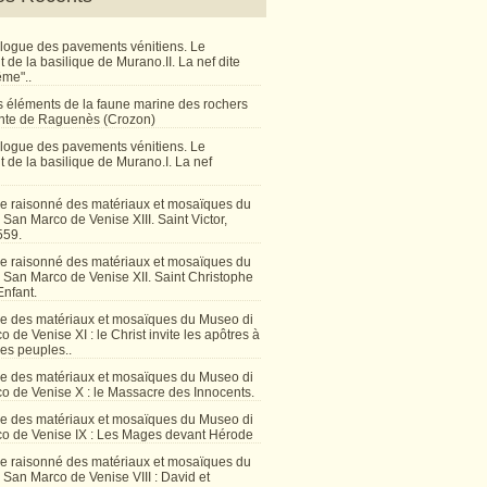
talogue des pavements vénitiens. Le
de la basilique de Murano.II. La nef dite
ême"..
 éléments de la faune marine des rochers
inte de Raguenès (Crozon)
talogue des pavements vénitiens. Le
 de la basilique de Murano.I. La nef
e raisonné des matériaux et mosaïques du
San Marco de Venise XIII. Saint Victor,
559.
e raisonné des matériaux et mosaïques du
 San Marco de Venise XII. Saint Christophe
Enfant.
e des matériaux et mosaïques du Museo di
 de Venise XI : le Christ invite les apôtres à
les peuples..
e des matériaux et mosaïques du Museo di
o de Venise X : le Massacre des Innocents.
e des matériaux et mosaïques du Museo di
o de Venise IX : Les Mages devant Hérode
e raisonné des matériaux et mosaïques du
San Marco de Venise VIII : David et