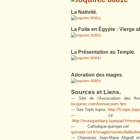
La Nativité.
La Fuite en Égypte : Vierge al
La Présentation au Temple.
Adoration des mages.
Sources et Liens.
— Site de l'Association des Am
locquirec.com/bonsecours.htm
— Site Topic-topos :
http://fr.topic-t
— Le blog
:
http://moniquetdany.typepad.fr/moni
— Catholique-quimper.c
quimper.cef.fr/images/stories/biblio
— Chanoines Jean-Marie Abgrall et