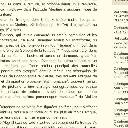
 incluse dans la ramure, et ordonné selon un T renversé,
x mi-clos— dans l'attitude "destiné à suggérer l'idée de
Petit ca
nitoire".
pavement 
cés en Bretagne dont 6 en Finistère (outre Locquirec,
"du bapt
urin-les-Morlaix, St-Thégonnec, St-Yvi) il appartient au
Quelques
s 19 Arbres.
de la Po
as, qui leur a consacré un article particulier, et les
Petit ca
omorphiques, celle de Démone-Serpent ou
anguiforme
, ou
pavement
lus rares, de Démone-poisson (ou "Néreïde"). Il voit dans
centrale.
morphie du Serpent de la tentation" "l'occasion rare, dans
Catalogu
de du nu féminin, bustes et torses de démones ayant été,
Museo di 
 traités avec une verve évidemment complaisante et un
martyr, 1
f" car elles ont "pour attribut principal des mamelles
Catalogu
 partout très exagéré" dont le mérite est néanmoins de
Museo di
nes de l'iconographie religieuse, très souvent affligées de
portant l'
, et d'inspiration probablement monacale". Souvent, hélas,
Catalogu
e prétexte à une chirurgie iconographique correctrice
San Marco
sque partout, de réduire —sinon de supprimer— cette
baptiser 
ations, alors qu'aux personnages "cacheurs" de Molière
Catalogu
San Marc
émones ne peuvent être figurées entières, pour s'effacer
Catalogu
vant les réduire à un torse ou buste plus ou moins étriqué,
San Marc
tue leur galbe mammaire par compensation.
Catalogu
e Abgrall (Est-ce Éve ? Est-ce le serpent qui l'a trompé ?),
Museo di 
ent, car il tend la pomme plutôt qu'il ne s'en saisit, mais