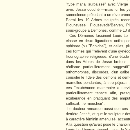
"type marial surbaissé" avec Vierge
avec Jessé couché —mais ici les yeu
somnolence préludant à un rêve prémo
Parmi les 19 Arbres sculptés recen
Plounevezel, Plouzevedé/Berven, Plo
sous-groupe à Démones, comme 13 de
Ces Démones fascinent Louis Le Thom
classe en deux figurations anthrop
ophioure
(ou "Echidna"), et celles, p
ces formes qui "relèvent d'une gynéco
l'iconographie religieuse; d'une étu
dans les Arbres de Jessé bretons,
réalisme particulièrement suggesti
orthomorphes, discoïdes, d'un galbe
consoler le fidèle des démons et démo
mamelles pendantes, à titre péjoratif
ces "exubérance mammaire a servi d
particulièrement tenace afin, pre
exubérance en pratiquant des amput
suffisait...le mouchoir".
Le docteur remarque aussi que ces D
derrière Jessé, et que le sculpteur de
à caractère féminin amenuisé, accen
A la question qu'avait posé le chanoin
Louis Le Thomas répond : c'est le Serp