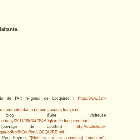
laitante.
is de l'Art religieux de Locquirec :
http://www.3arl-
opos.com/notre-dame-du-bon-secours-locquirec
 d'une visiteuse
quetdany/2011/09/l%C3%A9glise-de-locquirec.html
ef (ouvrage de Couffon) :
http://catholique-
theque/pdf/pdf-Couffon/LOCQUIRE.pdf
 Paul Peyron, "
[Notices sur les paroisses] Locquirec
",