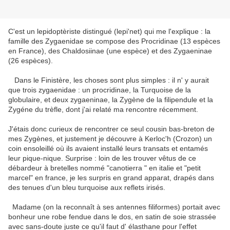
C'est un lepidoptèriste distingué (lepi'net) qui me l'explique : la
famille des Zygaenidae se compose des Procridinae (13 espèces
en France), des Chaldosiinae (une espèce) et des Zygaeninae
(26 espèces).
Dans le Finistère, les choses sont plus simples : il n' y aurait
que trois zygaenidae : un procridinae, la Turquoise de la
globulaire, et deux zygaeninae, la Zygène de la filipendule et la
Zygéne du trèfle, dont j'ai relaté ma rencontre récemment.
J'étais donc curieux de rencontrer ce seul cousin bas-breton de
mes Zygènes, et justement je découvre à Kerloc'h (Crozon) un
coin ensoleillé où ils avaient installé leurs transats et entamés
leur pique-nique. Surprise : loin de les trouver vêtus de ce
débardeur à bretelles nommé "canotierra " en italie et "petit
marcel" en france, je les surpris en grand apparat, drapés dans
des tenues d'un bleu turquoise aux reflets irisés.
Madame (on la reconnaît à ses antennes filiformes) portait avec
bonheur une robe fendue dans le dos, en satin de soie strassée
avec sans-doute juste ce qu'il faut d' élasthane pour l'effet