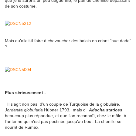
que je le surpris un peu déguenillé, le pan de chemise dépassant
de son costume.
Mais qu'allait-il faire à chevaucher des balais en criant "hue dada"
?
Plus sérieusement :
Il s'agit non pas d'un couple de Turquoise de la globulaire,
Jordanita globularia
Hübner 1793., mais d'
Adscita statices
,
beaucoup plus répandue, et que l'on reconnaît, chez le mâle, à
l'antenne qui n'est pas pectinée jusqu'au bout. La chenille se
nourrit de Rumex.