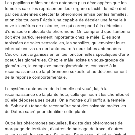
Les papillons mâles ont des antennes plus développées que les
femelles car elles représentent leur organe olfactif : le mâle doit
par ces antennes détecter la phéromone émise par les femelles,
et on cite toujours l' Actia luna capable de déceler une femelle à
onze kilomètres de distance, ce qui correspond à la détection
d'une seule molécule de phéromone. On comprend que l'antenne
doit être particuliérement importante chez le mâle. Elles sont
tapissées de soies sensorielles, les sensilles, qui envoient leurs
informations via un nerf antennaire à deux lobes antennaires
Ceux-ci sont organisés en unités fonctionnelles spécifiques d'une
odeur, les glomérules. Chez le mâle existe un sous-groupe de
glomérules, le complexe macroglomérulaire, consacré à la
reconnaissance de la phéromone sexuelle et au déclenchement
de la réponse comportementale.
Le système antennaire de la femelle est voué, lui, à la
reconnaissance de la plante hôte, celle qui nourrit les chenilles et
où elle déposera ses oeufs. On a montré qu'il suffit à la femelle
du Sphinx du tabac de reconnaître sept des soixante molécules
du Datura sacré pour identifier cette plante.
Outre les phéromones sexuelles, il existe des phéromones de
marquage de territoire, d'autres de balisage de trace, d'autres
encore sont des signaux d'alarmes d'agression, d'autres évitent