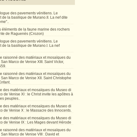
talogue des pavements vénitiens. Le
de la basilique de Murano.II. La nef dite
ême"..
 éléments de la faune marine des rochers
inte de Raguenès (Crozon)
talogue des pavements vénitiens. Le
 de la basilique de Murano.I. La nef
e raisonné des matériaux et mosaïques du
San Marco de Venise XIII. Saint Victor,
559.
e raisonné des matériaux et mosaïques du
 San Marco de Venise XII. Saint Christophe
Enfant.
e des matériaux et mosaïques du Museo di
 de Venise XI : le Christ invite les apôtres à
les peuples..
e des matériaux et mosaïques du Museo di
o de Venise X : le Massacre des Innocents.
e des matériaux et mosaïques du Museo di
o de Venise IX : Les Mages devant Hérode
e raisonné des matériaux et mosaïques du
San Marco de Venise VIII : David et