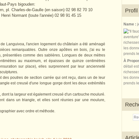
 Haut-Pays bigouden:
n, pl. Charles-de-Gaulle (en saison) 02 98 82 70 10
Profil
 Henri Normant (toute l'année) 02 98 91 45 15
Name :
j
e de Languivoa, l'ancien logement du châtelain a été aménagé
ièces remarquables. Outre onze apôtres en bois, j'ai eu le
ois, présentées comme des sablières. Longues de deux mètres
centimètres au maximum, et épaisses de quinze centimètres
À Propo
nsuration sur place), elles surprennent par leur ancienneté
détail es
 sculptures.
richesses
nt des poutres de section carrée qui ont reçu, dans un de leur
les donne
l'angle est creusé d'une longue gorge dont les deux extrémités
prends le
, dont la largeur est également creusé d'un cartouche mouluré.
ent dans un triangle, et elles sont réunies par une moulure,
Rech
otographier avec ordre et méthode.
Artic