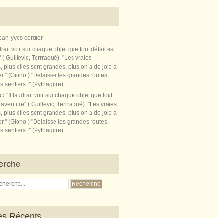
ean-yves cordier
s :
"Il faudrait voir sur chaque objet que tout
t aventure" ( Guillevic, Terrraqué). "Les vraies
, plus elles sont grandes, plus on a de joie à
r." (Giono ) "Délaisse les grandes routes,
s sentiers !" (Pythagore)
erche
les Récents