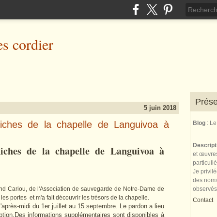
es cordier
Prése
5 juin 2018
niches de la chapelle de Languivoa à
Blog
: L
Descrip
niches de la chapelle de Languivoa à
et œuvres
particuli
Je privil
des noms 
d Cariou, de l'Association de sauvegarde de Notre-Dame de
observés
es portes et m'a fait découvrir les trésors de la chapelle.
Contact
l'après-midi du 1er juillet au 15 septembre. Le pardon a lieu
ption.Des informations supplémentaires sont disponibles à