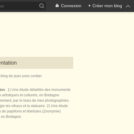
Connexion
+
Créer mon blog
ntation
e blog de jean-yves cordier
tion
: 1) Une étude détaillée des monuments
 artistiques et culturels, en Bretagne
èrement, par le biais de mes photographies.
égie les vitraux et la statuaire. 2) Une étude
de papillons et libellules (Zoonymie)
 en Bretagne.