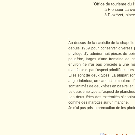
l'Office de tourisme du
à Plonéour-Lanver
à Plozévet, place
.
.
Au dessus de la sacristie de la chapell
depuis 1969 pour conserver diverses p
privilège d'y admirer huit pièces de b
peut-être, larges d'une trentaine de 
environ (je n'ai pas procédé à une me
manifeste et par l'aspect primitif de leurs
Elles sont de deux types. La plupart so
angle inférieur, un cartouche mouluré ; 
sont animés de deux têtes en bas-relief.
Le deuxième type a l'aspect de planches
Les deux têtes des extrémités s'inscriv
comme des marottes sur un manche.
Je n'ai pas pris la précaution de les ph
.