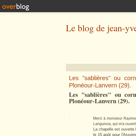
Le blog de jean-yv
Les "sablières" ou cor
Plonéour-Lanvern (29).
Les "sablières" ou cor
Plonéour-Lanvern (29).
.
Merci à monsieur Raymon
Languivoa, qui m'a ouvert l
La chapelle est ouverte 
le 15 août pour l'Assom