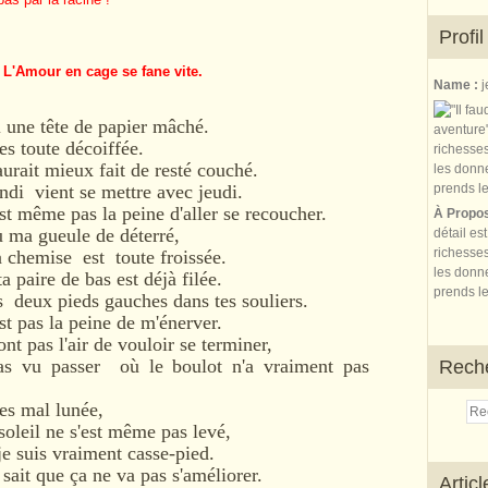
Profil
. L'Amour en cage se fane vite.
Name :
j
i une tête de papier mâché.
es toute décoiffée.
urait mieux fait de resté couché.
di vient se mettre avec jeudi.
st même pas la peine d'aller se recoucher.
À Propo
u ma gueule de déterré,
détail es
richesses
 chemise est toute froissée.
les donne
a paire de bas est déjà filée.
prends le
s deux pieds gauches dans tes souliers.
st pas la peine de m'énerver.
nt pas l'air de vouloir se terminer,
pas vu passer où le boulot n'a vraiment pas
Rech
 es mal lunée,
oleil ne s'est même pas levé,
je suis vraiment casse-pied.
sait que ça ne va pas s'améliorer.
Artic