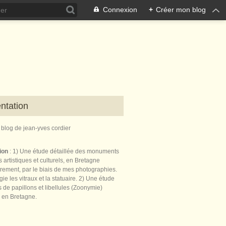
Connexion
+
Créer mon blog
ntation
e blog de jean-yves cordier
tion
: 1) Une étude détaillée des monuments
 artistiques et culturels, en Bretagne
èrement, par le biais de mes photographies.
égie les vitraux et la statuaire. 2) Une étude
de papillons et libellules (Zoonymie)
 en Bretagne.