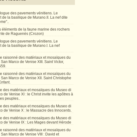
talogue des pavements vénitiens. Le
de la basilique de Murano.II. La nef dite
ême"..
 éléments de la faune marine des rochers
inte de Raguenès (Crozon)
talogue des pavements vénitiens. Le
 de la basilique de Murano.I. La nef
e raisonné des matériaux et mosaïques du
San Marco de Venise XIII. Saint Victor,
559.
e raisonné des matériaux et mosaïques du
 San Marco de Venise XII. Saint Christophe
Enfant.
e des matériaux et mosaïques du Museo di
 de Venise XI : le Christ invite les apôtres à
les peuples..
e des matériaux et mosaïques du Museo di
o de Venise X : le Massacre des Innocents.
e des matériaux et mosaïques du Museo di
o de Venise IX : Les Mages devant Hérode
e raisonné des matériaux et mosaïques du
San Marco de Venise VIII : David et