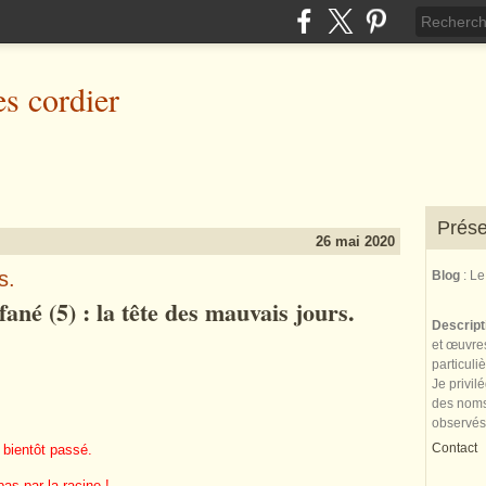
es cordier
Prése
26 mai 2020
s.
Blog
: L
ané (5) : la tête des mauvais jours.
Descrip
et œuvres
particuli
Je privil
des noms 
observés
Contact
 bientôt passé.
pas par la racine !