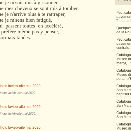
ue je m'suis mis à grisonner,
que mes cheveux se sont mis à tomber,
Petit ca
 je n'arrive plus à te rattraper,
pavement 
ue je m'sens bien fatigué,
"du bapt
ui passent toutes en accéléré,
Quelques
je préfère même pas y penser,
de la Po
sormais fanées.
Petit ca
pavement
centrale.
Catalogu
Museo di 
martyr, 1
Catalogu
Museo di
portant l'
Catalogu
San Marco
hoto lavieb-aile mai 2020.
baptiser 
Catalogu
San Marc
Catalogu
hoto lavieb-aile mai 2020.
San Marc
Catalogu
Museo di 