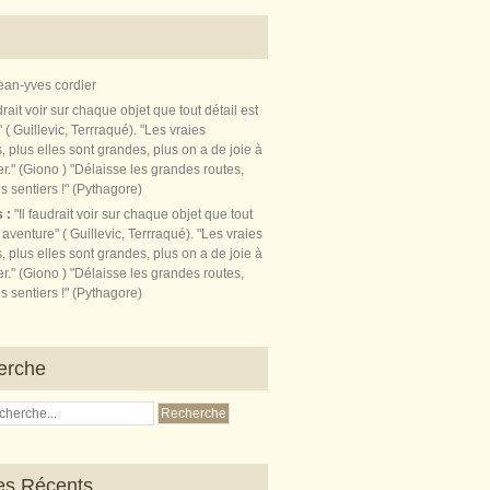
ean-yves cordier
s :
"Il faudrait voir sur chaque objet que tout
t aventure" ( Guillevic, Terrraqué). "Les vraies
, plus elles sont grandes, plus on a de joie à
r." (Giono ) "Délaisse les grandes routes,
s sentiers !" (Pythagore)
erche
les Récents