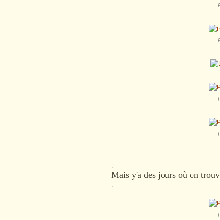
P
P
P
P
.
.
Mais y'a des jours où on trouv
.
P