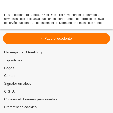
Lieu : Locronan et Briec sur Odet Date : 1er novembre midi: Harmonia
axyridis la coccinelle asiatique sur Finistère L'année dernière, je ne l'avais
observée que lors d'un déplacement en Normandie(*), mais cette annèe
c'est bien dans le Finistère, et plus...
< Page précédente
Hébergé par Overblog
Top articles
Pages
Contact
Signaler un abus
C.G.U.
Cookies et données personnelles
Préférences cookies