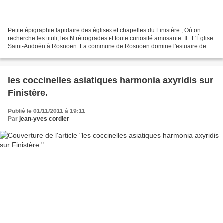
Petite épigraphie lapidaire des églises et chapelles du Finistère ; Où on
recherche les tituli, les N rétrogrades et toute curiosité amusante. II : L'Église
Saint-Audoën à Rosnoën. La commune de Rosnoën domine l'estuaire de
l'Aulne, au sud, et la rivière...
les coccinelles asiatiques harmonia axyridis sur
Finistère.
Publié le 01/11/2011 à 19:11
Par
jean-yves cordier