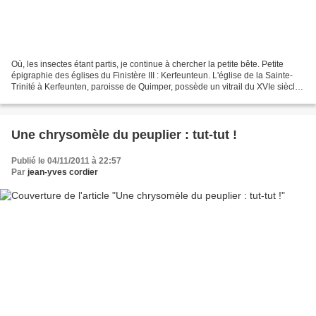
Où, les insectes étant partis, je continue à chercher la petite bête. Petite
épigraphie des églises du Finistère III : Kerfeunteun. L'église de la Sainte-
Trinité à Kerfeunten, paroisse de Quimper, possède un vitrail du XVIe siècle
(1525-1530 selon R....
Une chrysomèle du peuplier : tut-tut !
Publié le 04/11/2011 à 22:57
Par
jean-yves cordier