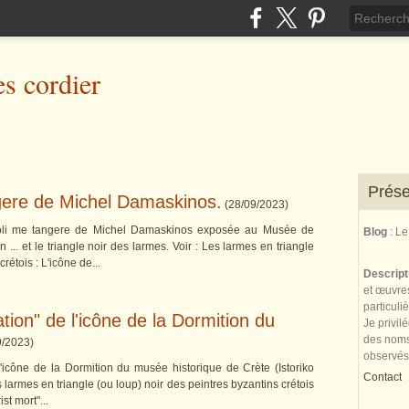
es cordier
Prése
gere de Michel Damaskinos.
(
28/09/2023
)
Noli me tangere de Michel Damaskinos exposée au Musée de
Blog
: L
 ... et le triangle noir des larmes. Voir : Les larmes en triangle
rétois : L'icône de...
Descrip
et œuvres
particuli
ation" de l'icône de la Dormition du
Je privil
des noms 
9/2023
)
observés
l'icône de la Dormition du musée historique de Crète (Istoriko
Contact
s larmes en triangle (ou loup) noir des peintres byzantins crétois
st mort"...