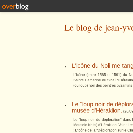
Le blog de jean-yv
L'icône du Noli me tan
L'icône (entre 1585 et 1591) du 
Sainte Catherine du Sinaï d'Héraklion
(ou loup) noir des peintres byzantins c
Le "loup noir de déplor
musée d'Héraklion.
(
26/0
Le "loup noir de déploration" dans 
Mouseio Kritis) d'Héraklion. Voir : Le
: L'icône de la "Déploration sur le Chri