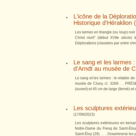
L'icône de la Déplorati
Historique d'Héraklion 
Les larmes en triangle (ou loup) noir 
Christ mort" (début XVIIe siècle) 
Déplorations (classées par ordre chr
Le sang et les larmes :
d'Arndt au musée de C
Le sang et les larmes : le retable d
musée de Cluny, cl. 3269. . . PRÉ
(ouvert) et 45 cm de large (fermé) et
Les sculptures extérieu
(
17/09/2023
)
Les sculptures extérieures en kersa
Notre-Dame du Fresq de Saint-Éloy (
Saint-Éloy (29). . . . J'examinerai les