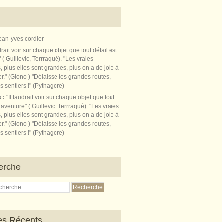
ean-yves cordier
s :
"Il faudrait voir sur chaque objet que tout
t aventure" ( Guillevic, Terrraqué). "Les vraies
, plus elles sont grandes, plus on a de joie à
r." (Giono ) "Délaisse les grandes routes,
s sentiers !" (Pythagore)
erche
les Récents