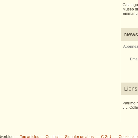
Catalogu
Museo di 
Emmanue
Newsl
Abonnez-
Emai
Liens
Patrimoi
J.L. Coll
 Overblog
Top articles
Contact
Signaler un abus
C.G.U.
Cookies et