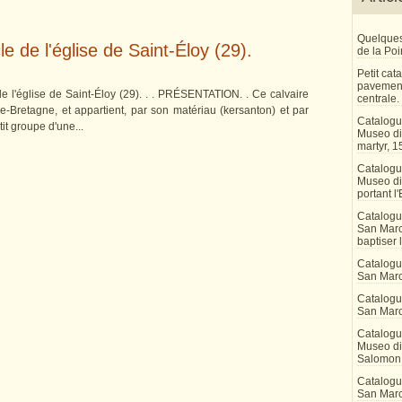
Quelques
e de l'église de Saint-Éloy (29).
de la Po
Petit ca
pavement
de l'église de Saint-Éloy (29). . . PRÉSENTATION. . Ce calvaire
centrale.
e-Bretagne, et appartient, par son matériau (kersanton) et par
Catalogu
it groupe d'une...
Museo di 
martyr, 1
Catalogu
Museo di
portant l'
Catalogu
San Marco
baptiser 
Catalogu
San Marc
Catalogu
San Marc
Catalogu
Museo di 
Salomon
Catalogu
San Marco