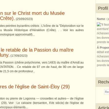
Profil
on sur le Christ mort du Musée
(Crête).
(
25/09/2023
)
Name :
j
des peintres byzantins crétois : L'icône de la "Déploration sur le
du Musée Historique d'Héraklion (Crête). . . Voir les autres
onologique approximatif)...
À Propo
 le retable de la Passion du maître
détail es
luny.
(
17/09/2023
)
richesses
les donne
e la Passion (chêne polychrome, vers 1483) du maître d'Arndt au
prends le
SENTATION. . Ce retable de 97 cm de haut, de 90 cm de large
 de 21,5 cm de profondeur...
Rech
res de l'église de Saint-Éloy (29)
nton ou pierre de Logonna — crossettes et autres— de l'église
29). Voir : Le calvaire (kersanton, XVe siècle) de l'église de
 principaux éléments...
Artic