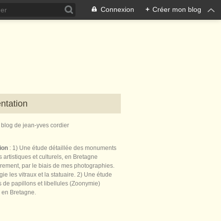
Connexion
+
Créer mon blog
ntation
e blog de jean-yves cordier
tion
: 1) Une étude détaillée des monuments
 artistiques et culturels, en Bretagne
èrement, par le biais de mes photographies.
égie les vitraux et la statuaire. 2) Une étude
de papillons et libellules (Zoonymie)
 en Bretagne.