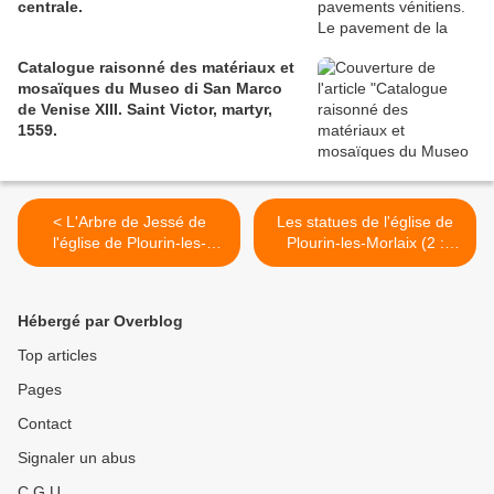
centrale.
Catalogue raisonné des matériaux et
mosaïques du Museo di San Marco
de Venise XIII. Saint Victor, martyr,
1559.
< L'Arbre de Jessé de
Les statues de l'église de
l'église de Plourin-les-
Plourin-les-Morlaix (2 :
Morlaix (Finistère).
Anne trinitaire) . >
Hébergé par Overblog
Top articles
Pages
Contact
Signaler un abus
C.G.U.