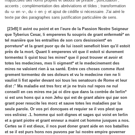
majuscules des noms propres et débuts de phrase ; ponctuation ;
accents ; complémentation des abréviations et tildes ; transformation
du -u- en -v-, du -i- en -j- et ajout de cédille si nécessaire. J'ai aéré le
texte par des paragraphes sans justification particulière de sens.
[23rB] Il avint ou point et en l'eure de la Passion Nostre Seigneur
que Tyberius Cesar, li empereres fu soupris de grant enfermeté* en
tel manière que les entrailles de son cors desissoient* en
porreture* et la grant puor qu de lui issoit senefioit bien qu'il estoit
près de la mort. Quant li empereres vit que il estoit si durement
tormentez li quist touz les mires* que il pout trouver et avoir et
totes les medecines, mes li oigment* et le medecinement des
mires ne valoient rien à sa santé. Entre ces choses comme ifust
grement tormentez de ses doleurs et vu le medecine rien ne li
vaulist li fist apeler devant soi tous les senatours de Rome et leur
dist :" Ma maladie est tres forz et je ne truis nul repos ne nul
conseill en ces mires me jai oi dire que dans la contrée de Ierlin*
si est uns hons qui a non Jehu qui est de grant afaire qui par son
grant poer resucite les morz et sauve totes les maladies par la
seule parole. Or vos pri doncques et requier se il vos plest que
vos eslisiez .1. homme qui soit dignes et sages qui voist en Ierlin
et a grant piotre et grant enneur a maint cet homme jusques a nos.
Certes se il est dieux, il nos puet doner grant aide en nos batailles
et se il est purs hons nos puvons par lui nostre empire governer