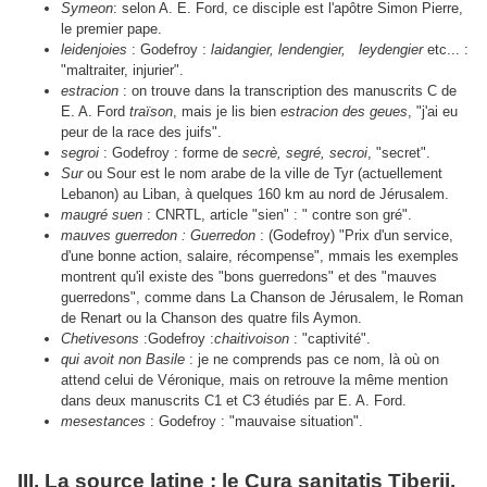
Symeon
: selon A. E. Ford, ce disciple est l'apôtre Simon Pierre,
le premier pape.
leidenjoies
: Godefroy :
laidangier, lendengier, leydengier
etc... :
"maltraiter, injurier".
estracion
: on trouve dans la transcription des manuscrits C de
E. A. Ford
traïson
, mais je lis bien
estracion des geues
, "j'ai eu
peur de la race des juifs".
segroi
: Godefroy : forme de
secrè, segré, secroi
, "secret".
Sur
ou Sour est le nom arabe de la ville de Tyr (actuellement
Lebanon) au Liban, à quelques 160 km au nord de Jérusalem.
maugré suen
: CNRTL, article "sien" : " contre son gré".
mauves guerredon : Guerredon
: (Godefroy) "Prix d'un service,
d'une bonne action, salaire, récompense", mmais les exemples
montrent qu'il existe des "bons guerredons" et des "mauves
guerredons", comme dans La Chanson de Jérusalem, le Roman
de Renart ou la Chanson des quatre fils Aymon.
Chetivesons
:Godefroy :
chaitivoison
: "captivité".
qui avoit non Basile
: je ne comprends pas ce nom, là où on
attend celui de Véronique, mais on retrouve la même mention
dans deux manuscrits C1 et C3 étudiés par E. A. Ford.
mesestances
: Godefroy : "mauvaise situation".
III. La source latine : le Cura sanitatis Tiberii.