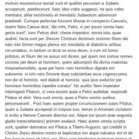
mortuis resurrexisse testati sunt et qualiter pecuniam a Judaeis
acceperunt, patefecerunt. liaec ideo vobis suggessi, ne quis vobis
mentiatur, aliter existimetis et mendatio Judaeorum adsensum
praebeati. Cumque perlectae fuissent litterae in conspectu Caesaris,
statim Nero Caesar dixit: 'die mihi, Petre, si per ipsum omnia haec
gesta sunt!', tunc Petrus dixit: cbone imperator, omnia ista,
quae
audisti, facta sunt per Jhesum Christum dominum nostrum filium dei.
nam iste Simon magus plenus est mendatiis et diabolicis artibus
circumdatus, in tantum ut dicat se esse deum, ο cum sit homo
pollutus, et filium dei se ausus est dicere, per quem nos sumus omnes
victores per deum et hominem, quem
adsumpsit illa divina maiestas
inrepraehensibilis, quae per homi- nein horninibus dignata est
subvenire. in isto vero Simone duae substantiae esse cognoscuntur,
non dei et hominis, sed diaboli et hominis; quia ipse seductor per
hominem horninibus inpedire conatur'. his auditis Nero imperator
interrogavit Pilatum, si vera essent quae a Petro audiebat. respondit
Pilatus et dixit:
Vera sunt omnia, quae a Petro vestris auribus
personuerunt\ . Post haec autem propter circumcisionem suam Pilatus,
quam a Judaeis acceperat in corpore suo, iterum in Ameriam civitatem
in exilio a Nerone Caesare directus est, ibique (se ipsum prae angustia
gladio transverberans) animam exalavit. Haec autem omnia scripta
sunt, qualiter damnatus est Pilatus a Tiberio Augusto, qui credidit in
Christo Jhesu domino nostro et baptizatus est atque salvatus est et de
hac luce in pace ab latus est. Nero vero interfector martyrum impius et