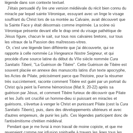
légende dans son contexte textuel.
J'étais persuadé d'y lire une version médièvale du récit bien connu du
miracle par lequel sainte Véronique, essuyant avec un linge le visage
souffrant du Christ lors de sa montée au Calvaire, avait découvert que
la Sainte Face y était désormais comme imprimée. La scène où
Véronique présente devant elle le drap orné du visage pathétique de
Jésus figure, chacun le sait, sur tous nos calvaires bretons, sur tous
les vitraux de la Passion des maîtresses-vitres.
Or, c'est une légende bien différente que j'ai découverte, qui se
rapporte à celle nommée
La Vengeance Nostre Seigneur
, et qui
procéde d'une source latine du début du VIIe siècle nommée
Cura
Sanitatis Tiberii
, "La Guérison de Tibère". Cette Guérison de Tibère est
souvent placée en annexe des manuscrits latins d'un texte apocryphe,
les Actes de Pilate, précisément parce que l'histoire, pour la résumer
très succintement, raconte comment Tibère est guéri par un portrait du
Christ qu'a peint la Femme hémoroïsse (Mat.9, 20-22) après sa
guérison par Jésus, et comment Tibère furieux de découvrir que Pilate
et les Juifs ont crucifié un homme-dieu si puissant en miracles et
guérisons, s'évertue à venger le Christ en punissant Pilate (cest la
Cura
Sanitatis Tiberis
), puis, dans des développements ultérieurs et avec
d'autres empereurs, de punir les juifs. Ces légendes participent donc de
l'antisémitisme chrétien médiéval.
Pendant que je me livrai à mon travail de moine copiste, et que me
revenaient comme par infusion spirituelle à travers les âges tous les