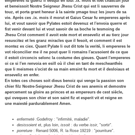
empereres fu gueriz il vesqui en tout .ix. mois et loet chascun jour
et beneissoit Nostre Seigneur Jhesu Crist qui est li sauverres de
touz, et porta grant heneur à la sainte ymage touz les jours de sa
vie. Après ces .ix. mois il morut et Gaius Cesar fu empereres après
lui, et vout savoir que Pylates estoit devenuz et l'envoia querre et
fist venir devant lui et vout savoir de sa boche le tesmoing de
Jhesu Crist comment il avoit este mort et enseveliz et au tierz jour
resuscitez et les granz miracles que il fesoit, et comment il est
montez es ciex. Quant Pylate li out dit tote la verité, li empereres le
vot réconcilier me il ne pout quer li romains l'acusoient de ce que
il estoit circoncis selonc la costume des gieues. Quant l'empereres
oi ce si l'en renvoia en esill où il chei en tant de mescheanthés
que li meismes s'ocist de sa main emsint fu mort et il desloiaus et
enseveliz en enfer.
En totes ces choses soit dieus benoiz qui venge la passion son
chier filz Nostre-Seigneur Jhesu Crist de ses anemis et demostre
apercement sa gloire as princes et as empereurs de cest siècle,
qui oveques son chier et son saint fiz et esperit vit et reigne en
une maiesté pardurablement Amen.
enfermeté :
Godefroy : "infirmité, maladie".
desissoient
et, plus loin,
issoit
: du verbe
issir
, "sortir".
porreture
: Renard 5006, R. la Rose 19219 : "pourriture".