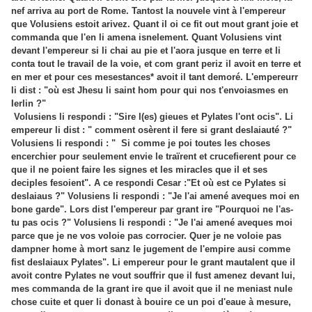
nef arriva au port de Rome. Tantost la nouvele vint à l'empereur
que Volusiens estoit arivez. Quant il oi ce fit out mout grant joie et
commanda que l'en li amena isnelement. Quant Volusiens vint
devant l'empereur si li chai au pie et l'aora jusque en terre et li
conta tout le travail de la voie, et com grant periz il avoit en terre et
en mer et pour ces mesestances* avoit il tant demoré. L'empereurr
li dist : "où est Jhesu li saint hom pour qui nos t'envoiasmes en
Ierlin ?"
Volusiens li respondi : "Sire l(es) gieues et Pylates l'ont ocis". Li
empereur li dist : " comment osèrent il fere si grant deslaiauté ?"
Volusiens li respondi : " Si comme je poi toutes les choses
encerchier pour seulement envie le traïrent et crucefierent pour ce
que il ne poient faire les signes et les miracles que il et ses
deciples fesoient". A ce respondi Cesar :"Et où est ce Pylates si
deslaiaus ?" Volusiens li respondi : "Je l'ai amené aveques moi en
bone garde". Lors dist l'empereur par grant ire "Pourquoi ne l'as-
tu pas ocis ?" Volusiens li respondi : "Je l'ai amené aveques moi
parce que je ne vos voloie pas corrocier. Quer je ne voloie pas
dampner home à mort sanz le jugement de l'empire ausi comme
fist deslaiaux Pylates". Li empereur pour le grant mautalent que il
avoit contre Pylates ne vout souffrir que il fust amenez devant lui,
mes commanda de la grant ire que il avoit que il ne meniast nule
chose cuite et quer li donast à bouire ce un poi d'eaue à mesure,