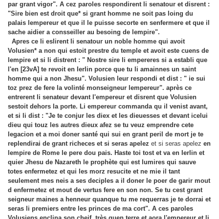
par grant vigor". A cez paroles respondirent li senatour et disrent :
"Sire bien est droit que* si grant homme ne soit pas loing du
palais lempereur et que il le puisse secorte en senfermere et que il
sache aidier a consseiller au besoing de lempire".
Apres ce li eslirent li senatour un noble homme qui avoit
Volusien* a non qui estoit prestre du temple et avoit este cuens de
lempire et si li distrent : " Nostre sire li empereres si a establi que
l'en [23vA] te revoit en Ierlin porce que tu li amainnes un saint
homme qui a non Jhesu". Volusien leur respondi et dist : " ie sui
toz prez de fere la volinté monseigneur lempereur". après ce
entrerent li senateur devant l'empereur et disrent que Volusien
sestoit dehors la porte. Li empereur commanda qu il venist avant,
et si li dist : "Je te conjur les diex et les dieuesses et devant icelui
dieu qui touz les autres dieux afez se tu veuz emprendre cete
legacion et a moi doner santé qui sui en grant peril de mort je te
replendirai de grant richeces et si seras apelez
et si seras apelez
en
lempire de Rome le pere dou pais. Haste toi tost et va en Ierlin et
quier Jhesu de Nazareth le prophète qui est lumires qui sauve
totes enfermetez et qui les morz resucite et ne mie il tant
seulement mes neis a ses deciples a il doner le poer de garir mout
d enfermetez et mout de vertus fere en son non. Se tu cest grant
seigneur maines a henneur quanque tu me requerras je te dorrai et
seras li premiers entre les princes de ma cort". A ces paroles
Volusiens enclina son cheif très quen terre et aora l'empereur et li