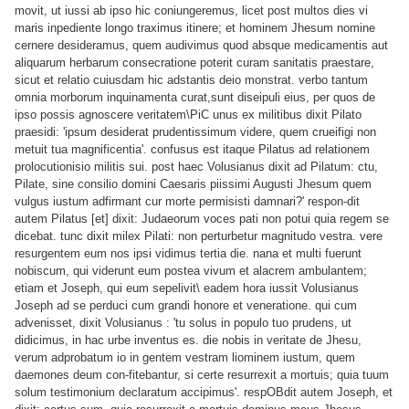
movit, ut iussi ab ipso hic coniungeremus, licet post multos dies vi
maris inpediente longo traximus itinere; et hominem Jhesum nomine
cernere desideramus, quem audivimus quod absque medicamentis aut
aliquarum herbarum consecratione poterit curam sanitatis praestare,
sicut et relatio cuiusdam hic adstantis deio monstrat. verbo tantum
omnia morborum inquinamenta curat,sunt diseipuli eius, per quos de
ipso possis agnoscere veritatem\PiC unus ex militibus dixit Pilato
praesidi: 'ipsum desiderat prudentissimum videre, quem crueifigi non
metuit tua magnificentia'. confusus est itaque Pilatus ad relationem
prolocutionisio militis sui. post haec Volusianus dixit ad Pilatum: ctu,
Pilate, sine consilio domini Caesaris piissimi Augusti Jhesum quem
vulgus iustum adfirmant cur morte permisisti damnari?' respon-dit
autem Pilatus [et] dixit: Judaeorum voces pati non potui quia regem se
dicebat. tunc dixit milex Pilati: non perturbetur magnitudo vestra. vere
resurgentem eum nos ipsi vidimus tertia die. nana et multi fuerunt
nobiscum, qui viderunt eum postea vivum et alacrem ambulantem;
etiam et Joseph, qui eum sepelivit\ eadem hora iussit Volusianus
Joseph ad se perduci cum grandi honore et veneratione. qui cum
advenisset, dixit Volusianus : 'tu solus in populo tuo prudens, ut
didicimus, in hac urbe inventus es. die nobis in veritate de Jhesu,
verum adprobatum io in gentem vestram liominem iustum, quem
daemones deum con-fitebantur, si certe resurrexit a mortuis; quia tuum
solum testi
monium declaratum accipimus'. respOBdit autem Joseph, et