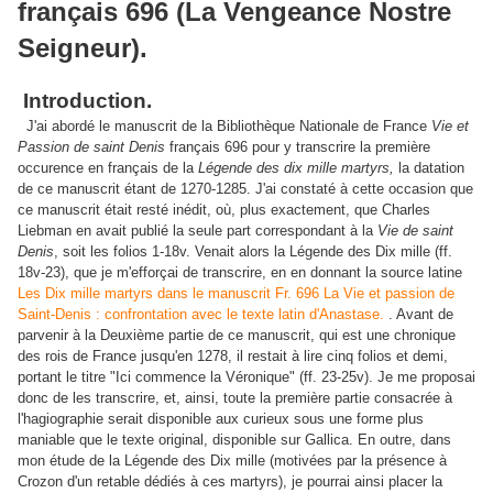
français 696 (La Vengeance Nostre
Seigneur).
Introduction.
J'ai abordé le manuscrit de la Bibliothèque Nationale de France
Vie et
Passion de saint Denis
français 696 pour y transcrire la première
occurence en français de la
Légende des dix mille martyrs,
la datation
de ce manuscrit étant de 1270-1285. J'ai constaté à cette occasion que
ce manuscrit était resté inédit, où, plus exactement, que Charles
Liebman en avait publié la seule part correspondant à la
Vie de saint
Denis
, soit les folios 1-18v. Venait alors la Légende des Dix mille (ff.
18v-23), que je m'efforçai de transcrire, en en donnant la source latine
Les Dix mille martyrs dans le manuscrit Fr. 696 La Vie et passion de
Saint-Denis : confrontation avec le texte latin d'Anastase.
. Avant de
parvenir à la Deuxième partie de ce manuscrit, qui est une chronique
des rois de France jusqu'en 1278, il restait à lire cinq folios et demi,
portant le titre "Ici commence la Véronique" (ff. 23-25v). Je me proposai
donc de les transcrire, et, ainsi, toute la première partie consacrée à
l'hagiographie serait disponible aux curieux sous une forme plus
maniable que le texte original, disponible sur Gallica. En outre, dans
mon étude de la Légende des Dix mille (motivées par la présence à
Crozon d'un retable dédiés à ces martyrs), je pourrai ainsi placer la