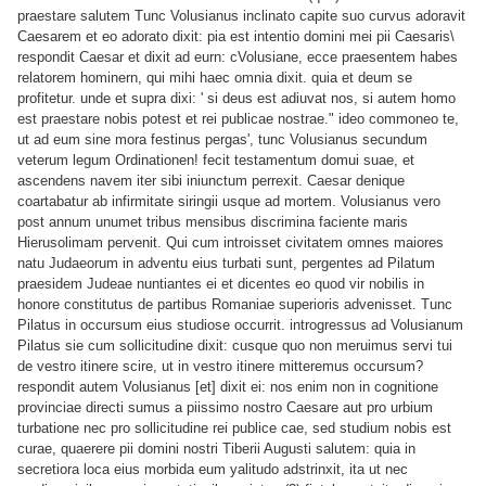
praestare salutem Tunc Volusianus inclinato capite suo curvus adoravit
Caesarem et eo adorato dixit: pia est intentio domini mei pii
Caesaris\
respondit Caesar et dixit ad eurn: cVolusiane, ecce praesentem habes
relatorem hominern, qui mihi haec omnia dixit. quia et deum se
profitetur. unde et supra dixi: ' si deus est adiuvat nos, si autem homo
est praestare nobis potest et rei publicae nostrae." ideo commoneo te,
ut ad eum sine mora festinus pergas', tunc Volusianus secundum
veterum legum Ordinationen! fecit testamentum domui suae, et
ascendens navem iter sibi iniunctum perrexit. Caesar denique
coartabatur ab infirmitate siringii usque ad mortem. Volusianus vero
post annum unumet tribus mensibus discrimina faciente maris
Hierusolimam pervenit.
Qui cum introisset civitatem omnes maiores
natu Judaeorum in adventu eius turbati sunt, pergentes ad Pilatum
praesidem Judeae nuntiantes ei et dicentes eo quod vir nobilis in
honore constitutus de partibus Romaniae superioris advenisset. Tunc
Pilatus in occursum eius studiose occurrit. introgressus ad Volusianum
Pilatus sie cum sollicitudine dixit: cusque quo non meruimus servi tui
de vestro itinere scire, ut in vestro itinere mitteremus occursum?
respondit autem Volusianus [et] dixit ei: nos enim non in cognitione
provinciae directi sumus a piissimo nostro Caesare aut pro urbium
turbatione nec pro sollicitudine rei publice
cae, sed studium nobis est
curae, quaerere pii domini nostri Tiberii Augusti salutem: quia in
secretiora loca eius morbida eum yalitudo adstrinxit, ita ut nec