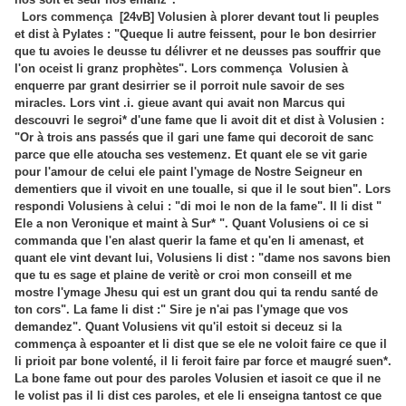
Lors commença [24vB] Volusien à plorer devant tout li peuples
et dist à Pylates : "Queque li autre feissent, pour le bon desirrier
que tu avoies le deusse tu délivrer et ne deusses pas souffrir que
l'on oceist li granz prophètes". Lors commença Volusien à
enquerre par grant desirrier se il porroit nule savoir de ses
miracles. Lors vint .i. gieue avant qui avait non Marcus qui
descouvri le segroi* d'une fame que li avoit dit et dist à Volusien :
"Or à trois ans passés que il gari une fame qui decoroit de sanc
parce que elle atoucha ses vestemenz. Et quant ele se vit garie
pour l'amour de celui ele paint l'ymage de Nostre Seigneur en
dementiers que il vivoit en une toualle, si que il le sout bien". Lors
respondi Volusiens à celui : "di moi le non de la fame". Il li dist "
Ele a non Veronique et maint à Sur* ". Quant Volusiens oi ce si
commanda que l'en alast querir la fame et qu'en li amenast, et
quant ele vint devant lui, Volusiens li dist : "dame nos savons bien
que tu es sage et plaine de veritè or croi mon conseill et me
mostre l'ymage Jhesu qui est un grant dou qui ta rendu santé de
ton cors". La fame li dist :" Sire je n'ai pas l'ymage que vos
demandez". Quant Volusiens vit qu'il estoit si deceuz si la
commença à espoanter et li dist que se ele ne voloit faire ce que il
li prioit par bone volenté, il li feroit faire par force et maugré suen*.
La bone fame out pour des paroles Volusien et iasoit ce que il ne
le volist pas il li dist ces paroles, et ele li enseigna tantost ce que