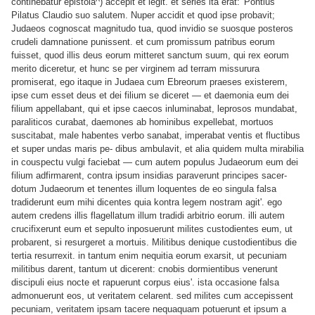
continebatur epistola^) accepit et legit. et series ita erat: 'Pontius
Pilatus Claudio suo salutem. Nuper accidit et quod ipse probavit;
Judaeos cognoscat magnitudo tua, quod invidio se suosque posteros
crudeli damnatione punissent. et cum promissum patribus eorum
fuisset, quod illis deus eorum mitteret sanctum suum, qui rex eorum
merito diceretur, et hunc se per virginem ad terram missurura
promiserat, ego itaque in Judaea cum Ebreorum praeses existerem,
ipse cum esset deus et dei filium se
diceret — et daemonia eum dei
filium appellabant, qui et ipse caecos inluminabat, leprosos mundabat,
paraliticos curabat, daemones ab hominibus expellebat, mortuos
suscitabat, male habentes verbo sanabat, imperabat ventis et fluctibus
et super undas maris pe- dibus ambulavit, et alia quidem multa mirabilia
in couspectu vulgi faciebat — cum autem populus Judaeorum eum dei
filium adfirmarent, contra ipsum insidias paraverunt principes sacer-
dotum Judaeorum et tenentes illum loquentes de eo singula falsa
tradiderunt eum mihi dicentes quia kontra legem nostram agit'. ego
autem credens illis flagellatum illum tradidi arbitrio eorum. illi autem
crucifixerunt eum et sepulto inposuerunt milites custodientes eum, ut
probarent, si resurgeret a mortuis. Militibus denique custodientibus die
tertia resurrexit. in tantum enim nequitia eorum exarsit, ut pecuniam
militibus darent, tantum ut dicerent: cnobis dormientibus venerunt
discipuli eius nocte et rapuerunt corpus eius'. ista occasione falsa
admonuerunt eos,
ut veritatem celarent. sed milites cum accepissent
pecuniam, veritatem ipsam tacere nequaquam potuerunt et ipsum a