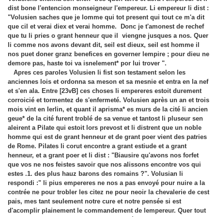
dist bone l'entencion monseigneur l'empereur. Li empereur li dist :
"Volusien saches que je lomme qui tot present qui tout ce m'a dit
que cil et verai diex et verai homme.
Donc je t'amonest de rechef
que tu li pries o grant henneur que il viengne jusques a nos. Quer
li comme nos avons devant dit, seil est dieux, seil est homme il
nos puet doner granz benefices en governer lempire ; pour dieu ne
demore pas, haste toi va isnelement* por lui trover ".
Apres ces paroles Volusien li fist son testament selon les
anciennes lois et ordonna sa meson et sa mesnie et entra en la nef
et s'en ala. Entre [23vB] ces choses li empereres estoit durement
corroicié et tormentez de s'enfermeté. Volusien après un an et trois
mois vint en Ierlin, et quant il aprisma* es murs de la cité li ancien
geue* de la cité furent troblé de sa venue et tantost li pluseur sen
aleirent a Pilate qui estoit lors prevost et li distrent que un noble
homme qui est de grant henneur et de grant poer vient des patries
de Rome. Pilates li corut encontre a grant estiude et a grant
henneur, et a grant poer et li dist : "Biausire qu'avons nos forfet
que vos ne nos feistes savoir que nos alissons encontre vos qui
estes .1. des plus hauz barons des romains ?". Volusian li
respondi :" li pius empereres ne nos a pas envoyé pour nuire a la
contrée ne pour trobler les citez ne pour neoir la chevalerie de cest
pais, mes tant seulement notre cure et notre pensée si est
d'acomplir plainement le commandement de lempereur. Quer tout