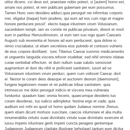
utitur dicens: csi deus est, praestare nobis potest; si [autem] homo est,
amare nos potest, et rem publicani gubernare per eum possumus.
Tarnen Hunc vero desidero adduci,quia perurguit nie infirmitas corporis
mei, eligatur (itaque) hom prudens, qui eum ad nos cum rogo et magno
honore perducere possit'. electo itaque inlustrem virum Volusianum,
sacerdotem templi, iam ex comite rei publicae privatum, direxit et misit
eum in partibus Hierusolimorum, ut eum tarn suo rogo quam Caesaris
Augusti sub reverentia et honore ad eum perduceret, quia dolore io
nimio cruciabatur, ut etiam secretiora eius putredo et contusio vulneris
de eius corpore distillaret. tunc Tiberius Caesar summis rnedicamentis
et unguentis languida viscera refover studebat; sed nihil omnino inlatae
curae sentiebat effectum. et dum nullum suae salutis sensisset
augmentum et dum diu nihil ei proficeret sanitatem, iussit ad se
Volusianum inlustrem virum perduci, quem cum vidisset Caesar, dixit
ei: Nestor te coram deos deasque et auctorem deorum [daemonum],
fungere legationem meam et rei publicae tribue sanitatem. quia
intrinsecus me dolor perurguit indicio et viscera mea vulnerata
funduntur. quiadum liaec oronia feceris, quaecumque desiderio tuo
coram desideras, tuo iudicio adimpletur. festina ergo et vade; quia
auditum est mihi eo quod sit homo quidam Judaeus nomine Jhesus,
quem etiam dicunt mortuos suscitare, caecos inluminare et alia multa
innumerabilia virtutis suae divinitatis viriute suae divinitatis exercere et
iussu
imperio inlustrare genti imperii cuncta peragere gentemque
Judaeorum Judaeorum claritate illustrare
\erho(que) tantum eum dicitur