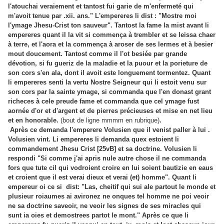
l'atouchai veraiement et tantost fui garie de m'enfermeté qui
m'avoit tenue par .xii. ans." L'empereres li dist : "Mostre moi
l'ymage Jhesu-Crist ton sauveur". Tantost la fame la mist avant li
empereres quant il la vit si commença à trembler et se leissa chaer
à terre, et l'aora et la commença à aroser de ses lermes et à besier
mout doucement. Tantost comme il l'ot besiée par grande
dévotion, si fu gueriz de la maladie et la puour et la porieture de
son cors s'en ala, dont il avoit este longuement tormentez. Quant
li empereres senti la vertu Nostre Seigneur qui li estoit venu sur
son cors par la sainte ymage, si commanda que l'en donast grant
richeces à cele preude fame et commanda que cel ymage fust
aornée d'or et d'argent et de pierres précieuses et mise en net lieu
et en honorable.
(bout de ligne mmmm en rubrique)
.
Après ce demanda l'emperere Volusien que il venist paller à lui .
Volusien vint. Li empereres li demanda quex estoient li
commandement Jhesu Crist [25vB] et sa doctrine. Volusien li
respondi "Si comme j'ai apris nule autre chose il ne commanda
fors que tute cil qui vodroient croire en lui soient bautizie en eaus
et croient que il est verai dieux et verai (et) homme". Quant li
empereur oi ce si dist: "Las, cheitif qui sui ale partout le monde et
plusieur roiaumes ai avironez ne onques tel homme ne poi veoir
ne sa doctrine saveoir, ne veoir les signes de ses miracles qui
sunt ia oies et demostrees partot le mont." Après ce que li