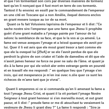
et que l'on tormentast son cors par diverses manières de tormenz
tant qu'en li nonçast que il fust mort en terre de ces tormentz.
Tantost il fu envoiez en essill par le commandement de l'empereur
en une cité en Toscane qui a non Amélie, ilequel demora enclos
en grant mesere iusque au ior de sa mort.
Quant ce fu fait Volusiens laprisina de l'empereur et li dist :"Ce
sache nostre sire l'empereur que une fame que Jhesu li prophète
guéri d'une grant maladie a l'ymage painte por l'amour de lui
selonc la semblance de sa face, et que le la vos ai ça amené. La
fame est venue aveques l'ymage et a leissé quanque ele avoit por
lui. Quer il li est avis que ele mout grant tresor a tant comme ele
que ele la ovequel lui [25vA] er se ele l'avoit perdue de que ele
perdroit la gloire de son criator et l'aide de damedieu et dit que ele
n'avoit james heneur ne force ne poer ne salu de l'âme. et quant je
dis à la fame por qui ele voloit aler entre estrange gente en poureté
et en travaill ele me respondi :" en quelque lieu que l'ymage s'en
irois, qui est mesperance je m'en irai ovec n.slie quer ce sunt les
richeces de m'ame tant que je vivrai".
Quant li empereres oi ce si commanda qu'en li amenast la fame a
tout l'ymage Jhesu Crist, et quant il la vit portant l'ymage Nostre
Seigneur à tout grant henneur si s'en merveilla mout, et out grant
paour, et li dist :" preude fame or me di atouchast tu veraiement la
vestreure de Jhesu li grant dieu ?" La fame li respondi : "Sire je