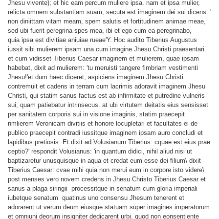
Jhesu vivente); et hic eam percum muliere ipsa. nam et ipsa mulier,
relicta omnem substantiam suam, secuta est imaginem dei sui dicens: '
non diniittam vitam meam, spem salutis et fortitudinem animae meae,
sed ubi fuerit peregrina spes mea, ibi et ego cum ea peregrinabo,
quia ipsa est divitiae aniuiae rueae'Y. Hoc audito Tiberius Augustus
iussit sibi mulierem ipsam una cum imagine Jhesu Christi praesentari.
et cum vidisset Tiberius Caesar imaginem et mulierem, quae ipsam
habebat, dixit ad mulierem: 'tu meruisti tangere fimbriam vestimenti
Jhesu!'et dum haec diceret, aspiciens imaginem Jhesu Christi
contremuit et cadens in terram cum lacrimis adoravit imaginem Jhesu
Christi, qui statim sanus factus est ab infirmitate et putredine vulneris
sui, quam patiebatur intrinsecus. at ubi virtutem deitatis eius sensisset
per sanitatem corporis sui in visione imaginis, statim praecepit
nmlierem Veronicam divitiis et honore locupletari et facultates ei de
publico praecepit contradi iussitque imaginem ipsam auro concludi et
lapidibus pretiosis. Et dixit ad Volusianurn Tiberius: cquae est eius prae
ceptio?' respondit Volusianus: 'in quantum didici, nihil aliud nisi ut
baptizaretur unusquisque in aqua et credat eum esse dei filium\ dixit
Tiberius Caesar: cvae mihi quia non merui eum in corpore isto videre\
post menses vero novem credens in Jhesu Christo Tiberius Caesar et
sanus a plaga siringii processitque in senatum cum gloria imperiali
iubetque senatum quatinus uno consensu Jhesum tenerent et
adorarent ut verum
deum eiusque statuam super imagines imperatorum
et omniuni deorum insigniter dedicarent urbi. quod non eonsentiente