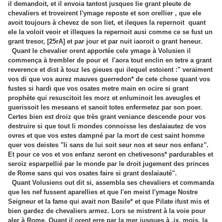
il demandoit, et il envoia tantost jusques lie grant pleute de
chevaliers et troveirent l'ymage reposte et son orellier , que ele
avoit toujours à chevez de son liet, et ileques la repernoit quant
ele la voloit veoir et illeques la repernoit ausi comme ce se fust un
grant tresor, [25rA] et par jour et par nuit iaoroit o grant heneur.
Quant le chevalier orent apportée cele ymage à Volusien il
commença à trembler de pour et l'aora tout enclin en tetre a grant
reverence et dist à touz les gieues qui ilequel estoient :" veraiment
vos di que vos aurez mauves guerredon* de cete chose quant vos
fustes si hardi que vos osates metre main en ocire si grant
prophète qui resuscitoit les morz et enluminoit les aveugles et
guerissoit les meseans et sanoit totes enfermetez par son poer.
Certes bien est droiz que très grant veniance descende pour vos
destruire si que tout li mondes connoisse les deslaiautez de vos
ovres et que vos estes dampné par la mort de cest saint homme
quer vos deistes "li sans de lui soit seur nos et seur nos enfanz".
Et pour ce vos et vos enfanz seront en chetivesons* pardurables et
seroiz esparpellié par le monde par le droit jugement des princes
de Rome sans qui vos osates faire si grant deslaiauté".
Quant Volusiens out dit si, assembla ses chevaliers et commanda
que les nef fussent aparellies et que l'en meist l'ymage Nostre
Seigneur et la fame qui avait non Basile* et que Pilate ifust mis et
bien gardez de chevaliers armez. Lors se mistrent à la voie pour
aler à Rome. Quant il orent erre par la mer jusques à .ix. mois, la