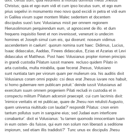
dixit: certus sum, quia resurrexit a mortuis dominus meus Jhesus
Christus; quia et ego eum vidi et cum ipso locutus sum, et ego eum
prius sepelivi in monumento meo novo quod excidi in petra et vidi eum
in Galilea vivum super montem Malec sedentem et docentem
discipulos suos\ tunc Volusianus misit per omnem regionem
Hierusolimorum perquirendum eum, ut agnosceret de illo. et dum
frequens inquisitio fieret et non invenisset, venerunt io undecim
homines et Joseph simul cum eis, qui dixerunt: noseum vidimus
ascendentem in caelum'. quorum nomina sunt haec: Didimus, Lucius,
Isaac didascalus, Aaddas, Finees didascalus, Ezias et Azarias et Levi
didascalus et Mattheus. Post haec Volusianus propter riomen principis
in grandi custodia Pilatum iussit manere. recluso quidem Pilato in
arta custodia, multa mirabilia, quae fecerat Jhesus, Volusiano
sunt nuntiata tarn per virorum quam per mulierum ora. his auditis dixit
Volusianus coram omni populo: csi deus erat Jhesus iuvare nos habuit,
si homo gubernare rem publicam potuit.' deinde iussit Volusianus ad
exercitum suum omnem progeniem Pilati recludi in custodia et in
conspectu militum Pilatum adcersiri praecepit. cui cum lacrimis dixit:
'inimice veritatis et rei publicae, quare de Jhesu non retulisti Augusto,
quem universa niultitudo con laudat?' respondit Pilatus: cnon enim
tantum pollutus sum in sanguine eius; sed Judaei eum interficere
conabantur'. dixit ei Volusianus: 'tu tarnen quomodo innocentiam tuam
in eum osten- dis fuisse, qui eum non solum non liberasti a seditione
impiorum, sed etiam illis tradidisti?' Tunc unus ex discipulis Jhesu