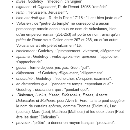
mires
: Godefroy : "médecin, chirurgien".
oigment
: cf
Oignement
, R. de Renart 13083 "remède".
Ierlin
: "Ierusalem, Jerusalem".
bien est droit que
: R. de la Rose 17118 : "il est bien juste que".
Volusien
: ce "prêtre du temple" ne correspond à aucun
personnage romain connu sous ce nom de Volusianus, bien
qu'un empereur romain (251-253) ait porté ce nom, ainsi qu'un
préfet de Rome sous Galien entre 267 et 268, ou qu'un autre
Volusianus ait été préfet urbain en 416.
isnelement
: Godefroy : "promptement, vivement, allégrement".
aprisma
: Godefroy ; verbe
aproismier, aprismer
: "approcher,
s'approcher de".
geues
: forme de
jueu, jeu, jeiu, Geu
: "juif".
dilijaument
: cf Godefroy
diligaument
, "diligemment".
encerchiè
: Godefroy ; "rechercher, s'enquérir, examiner".
en dementiers que
: "pendant ce temps, cependant que" :
Godefroy :
dementiers que
: "pendant que".
Didismus, Lucius, Ysaac, Didascalus, Ezeas, Azarus,
Didascalus et Matheus
: pour Alvin E. Ford, la liste peut suggérer
le nom de certains apôtres, comme Thomas (Didimus), Luc
(Lucius), Marc (Leo), Matthieu (Matheus) et les deux Jean (Peut-
être les deux "Didicalus").
provoire
: "prêtre"; à donner en moyen français "prouvaire".