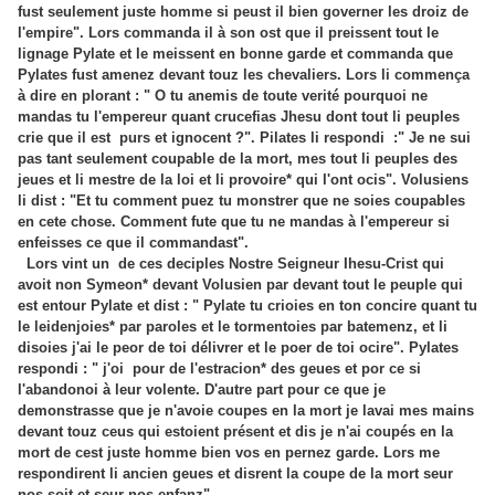
fust seulement juste homme si peust il bien governer les droiz de
l'empire". Lors commanda il à son ost que il preissent tout le
lignage Pylate et le meissent en bonne garde et commanda que
Pylates fust amenez devant touz les chevaliers. Lors li commença
à dire en plorant : " O tu anemis de toute verité pourquoi ne
mandas tu l'empereur quant crucefias Jhesu dont tout li peuples
crie que il est purs et ignocent ?". Pilates li respondi :" Je ne sui
pas tant seulement coupable de la mort, mes tout li peuples des
jeues et li mestre de la loi et li provoire* qui l'ont ocis". Volusiens
li dist : "Et tu comment puez tu monstrer que ne soies coupables
en cete chose. Comment fute que tu ne mandas à l'empereur si
enfeisses ce que il commandast".
Lors vint un de ces deciples Nostre Seigneur Ihesu-Crist qui
avoit non Symeon* devant Volusien par devant tout le peuple qui
est entour Pylate et dist : " Pylate tu crioies en ton concire quant tu
le leidenjoies* par paroles et le tormentoies par batemenz, et li
disoies j'ai le peor de toi délivrer et le poer de toi ocire". Pylates
respondi : " j'oi pour de l'estracion* des geues et por ce si
l'abandonoi à leur volente. D'autre part pour ce que je
demonstrasse que je n'avoie coupes en la mort je lavai mes mains
devant touz ceus qui estoient présent et dis je n'ai coupés en la
mort de cest juste homme bien vos en pernez garde. Lors me
respondirent li ancien geues et disrent la coupe de la mort seur
nos soit et seur nos enfanz".