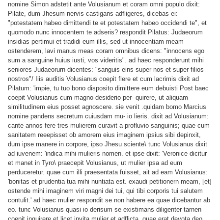
nomine Simon adstetit ante Volusianum et coram omni populo dixit:
Pilate, dum Jhesum nervis castigans adfligeres, dicebas ei:
"potestatem habeo dimittendi te et potestatem habeo occidendi te", et
quomodo nunc innocentem te adseris? respondit Pilatus: Judaeorum
insidias pertimui et tradidi eum illis, sed ut innocentiam meam
ostenderem, lavi manus meas coram omnibus dicens: "innocens ego
sum a sanguine huius iusti, vos videritis". ad haec responderunt mihi
seniores Judaeorurn dicentes: "sanguis eins super nos et super filios
nostros"/ Iiis auditis Volusianus coepit flere et cum lacrimis dixit ad
Pilatum: 'impie, tu tuo bono disposito dimittere eum debuisti Post baec
coepit Volusianus cum magno desiderio per- quirere, ut aliquam
similitudinem eius posset agnoscere. sie venit .quidam bomo Marcius
nomine pandens secretum cuiusdam mu- io lieris. dixit ad Volusianum:
cante annos fere tres mulierem curavit a profluvio sanguinis; quae cum
sanitatem reeepisset ob amorem eius imaginem ipsius sibi depinxit,
dum ipse manere in corpore, ipso Jhesu sciente\ tunc Volusianus dixit
ad iuvenem: 'indica mihi mulieris nomen. et ipse dixit: 'Veronice dicitur
et manet in Tyro\ praecepit Volusianus, ut mulier ipsa ad eum
perduceretur. quae cum illi praesentata fuisset, ait ad eam Volusianus:
'bonitas et prudentia tua mihi nuntiata est. exaudi petitionern meam, [et]
ostende mihi imaginem viri magni dei tui, qui tibi corporis tui salutem
contulit.' ad haec mulier respondit se non habere ea quae dicebantur ab
eo. tunc Volusianus quasi io derisum se existimans diligenter tarnen
coepit inquirere et licet invita mulier et adflicta, quae erat devota deo