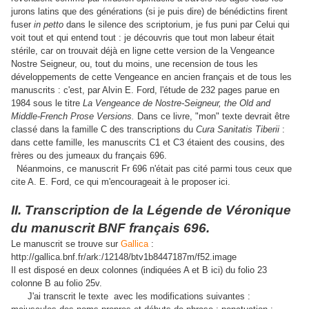
jurons latins que des générations (si je puis dire) de bénédictins firent
fuser
in petto
dans le silence des scriptorium, je fus puni par Celui qui
voit tout et qui entend tout : je découvris que tout mon labeur était
stérile, car on trouvait déjà en ligne cette version de la Vengeance
Nostre Seigneur, ou, tout du moins, une recension de tous les
développements de cette Vengeance en ancien français et de tous les
manuscrits : c'est, par Alvin E. Ford, l'étude de 232 pages parue en
1984 sous le titre
La Vengeance de Nostre-Seigneur, the Old and
Middle-French Prose Versions.
Dans ce livre, "mon" texte devrait être
classé dans la famille C des transcriptions du
Cura Sanitatis Tiberii
:
dans cette famille, les manuscrits C1 et C3 étaient des cousins, des
frères ou des jumeaux du français 696.
Néanmoins, ce manuscrit Fr 696 n'était pas cité parmi tous ceux que
cite A. E. Ford, ce qui m'encourageait à le proposer ici.
II. Transcription de la Légende de Véronique
du manuscrit BNF français 696.
Le manuscrit se trouve sur
Gallica
:
http://gallica.bnf.fr/ark:/12148/btv1b8447187m/f52.image
Il est disposé en deux colonnes (indiquées A et B ici) du folio 23
colonne B au folio 25v.
J'ai transcrit le texte avec les modifications suivantes :