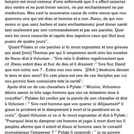
lempire est mout esmeuz d'une enfermeté que il a effect esseciez
dou ventre et ne puet trover secors, ne par enchantement ne par
medecines. Mes cest la souveraine cause de notre venue que nos
querrons uns qui est dieu et homme et a non Jhesu, de qui nos
avons oi que sanz herbes et sans enchantemenz puet doner santé
tant seulement par son commandement et par ses paroles. Quer
neis les mors resuscite et rapele dou sepulcre ceus qui ifuit touz
puanz de quatre jours".
Quant Pilates oi ces paroles si fu mout espoantez et uns grieues
qui avait [non] Thomas par qui li empereres avoit oies les noveles
de Ihesu dist à Volusian : "Sire neis li diables regehissoient que
cil Jhesu estoit dieu et fiuz de deu et li disoient :" Sire fiuz David
que nos volez vos ? . Estes nos vos venu
[24rA ]
destruire devant
le tens et ainz eure? En cete place est uns de ces deciples par cui
vos porroiz bien connoistre tote la verité".
Après dist un de ces chevaliers à Pylate :" Missire, Volusiens
désire aavoir le très sage homme que vos ne dotastres mue à
crucefier". Pylates fut confus par la parole de son chevalier et dist
à Volusien : " Sire cest homme que vos querez si dilijaument* li
gieue le pristrent et le dampnerent à mort et le pendirent en la
croix". Quant Volusien oi ce si fu mout espoantez et dist à Pylate :
"Pourquoi feist tu dampner cet homme et juger à mort dont toz li
peuples aferme que il estoit et dieux et homme sanz le conseill
monseigneur l'empereur ? " Pylate li respondi : " je ne povoie