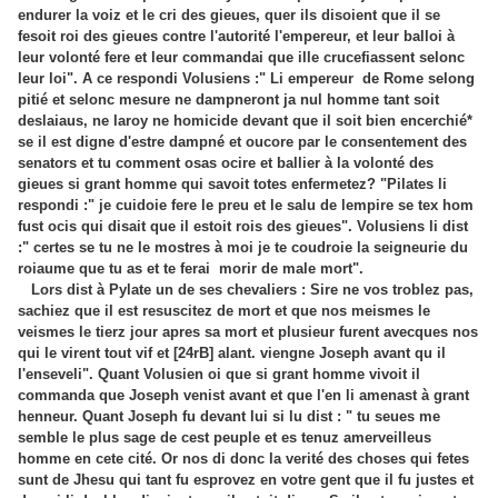
endurer la voiz et le cri des gieues, quer ils disoient que il se
fesoit roi des gieues contre l'autorité l'empereur, et leur balloi à
leur volonté fere et leur commandai que ille crucefiassent selonc
leur loi". A ce respondi Volusiens :" Li empereur de Rome selong
pitié et selonc mesure ne dampneront ja nul homme tant soit
deslaiaus, ne laroy ne homicide devant que il soit bien encerchié*
se il est digne d'estre dampné et oucore par le consentement des
senators et tu comment osas ocire et ballier à la volonté des
gieues si grant homme qui savoit totes enfermetez? "Pilates li
respondi :" je cuidoie fere le preu et le salu de lempire se tex hom
fust ocis qui disait que il estoit rois des gieues". Volusiens li dist
:" certes se tu ne le mostres à moi je te coudroie la seigneurie du
roiaume que tu as et te ferai morir de male mort".
Lors dist à Pylate un de ses chevaliers : Sire ne vos troblez pas,
sachiez que il est resuscitez de mort et que nos meismes le
veismes le tierz jour apres sa mort et plusieur furent avecques nos
qui le virent tout vif et [24rB] alant. viengne Joseph avant qu il
l'enseveli". Quant Volusien oi que si grant homme vivoit il
commanda que Joseph venist avant et que l'en li amenast à grant
henneur. Quant Joseph fu devant lui si lu dist : " tu seues me
semble le plus sage de cest peuple et es tenuz amerveilleus
homme en cete cité. Or nos di donc la verité des choses qui fetes
sunt de Jhesu qui tant fu esprovez en votre gent que il fu justes et