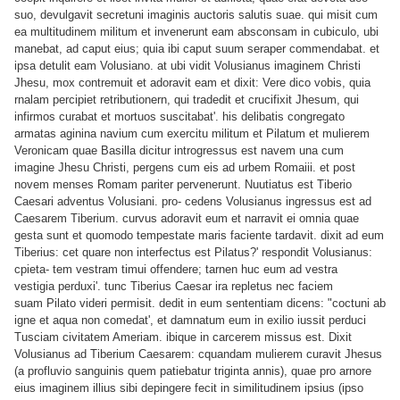
suo, devulgavit secretuni imaginis auctoris salutis suae. qui misit cum
ea multitudinem militum et invenerunt eam absconsam in cubiculo, ubi
manebat, ad caput eius; quia ibi caput suum seraper commendabat. et
ipsa detulit eam Volusiano. at ubi vidit Volusianus imaginem Christi
Jhesu, mox contremuit et adoravit eam et dixit: Vere dico vobis, quia
rnalam percipiet retributionern, qui tradedit et crucifixit Jhesum, qui
infirmos curabat et mortuos suscitabat'. his delibatis congregato
armatas aginina navium cum exercitu militum et Pilatum et mulierem
Veronicam quae Basilla dicitur introgressus est
navem una cum
imagine Jhesu Christi, pergens cum eis ad urbem Romaiii. et post
novem menses Romam pariter pervenerunt. Nuutiatus est Tiberio
Caesari adventus Volusiani. pro- cedens Volusianus ingressus est ad
Caesarem Tiberium. curvus adoravit eum et narravit ei omnia quae
gesta sunt et quomodo tempestate maris faciente tardavit. dixit ad eum
Tiberius: cet quare non interfectus est Pilatus?' respondit Volusianus:
cpieta- tem vestram timui offendere; tarnen huc eum ad vestra
vestigia perduxi'. tunc Tiberius Caesar ira repletus nec faciem
suam Pilato videri permisit. dedit in eum sententiam dicens: "coctuni ab
igne et aqua non comedat', et damnatum eum in exilio iussit perduci
Tusciam civitatem Ameriam. ibique in carcerem missus est. Dixit
Volusianus ad Tiberium Caesarem: cquandam mulierem curavit Jhesus
(a profluvio sanguinis quem patiebatur triginta annis), quae pro arnore
eius imaginem illius sibi depingere fecit in similitudinem ipsius (ipso