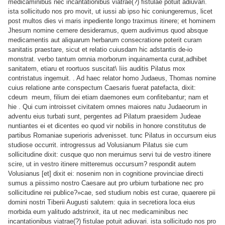
medicaminibus nec incantationibus viatrae(?) fistulae potuit adiuvari.
ista sollicitudo nos pro movit, ut iussi ab ipso hic coniungeremus, licet
post multos dies vi maris inpediente longo traximus itinere; et hominem
Jhesum nomine cernere desideramus, quem audivimus quod absque
medicamentis aut aliquarum herbarum consecratione poterit curam
sanitatis praestare, sicut et relatio cuiusdam hic adstantis de-io
monstrat. verbo tantum omnia morborum inquinamenta curat,
adhibet
sanitatem, etiaru et roortuos suscitat\ Iiis auditis Pilatus mox
contristatus ingemuit. . Ad haec relator homo Judaeus, Thomas nomine
cuius relatione ante conspectum Caesaris fuerat patefacta, dixit:
cdeum meum, filium dei etiam daemones eum confitebantur; nam et
hie . Qui cum introisset civitatem omnes maiores natu Judaeorum in
adventu eius turbati sunt, pergentes ad Pilatum praesidem Judeae
nuntiantes ei et dicentes eo quod vir nobilis in honore constitutus de
partibus Romaniae superioris advenisset. tunc Pilatus in occursum eius
studiose occurrit. introgressus ad Volusianum Pilatus sie cum
sollicitudine dixit: cusque quo non meruimus servi tui de vestro itinere
scire, ut in vestro itinere mitteremus occursum? respondit autem
Volusianus [et] dixit ei: nosenim non in cognitione provinciae directi
sumus a piissimo nostro Caesare aut pro urbium turbatione nec pro
sollicitudine rei publice?»cae, sed studium nobis est curae, quaerere pii
domini nostri Tiberii Augusti salutem: quia in secretiora loca eius
morbida eum yalitudo adstrinxit, ita ut nec medicaminibus nec
incantationibus viatrae(?) fistulae potuit adiuvari. ista sollicitudo nos pro