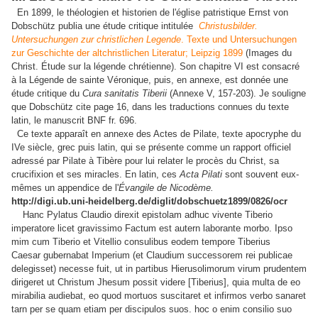
En 1899, le théologien et historien de l'église patristique Ernst von
Dobschütz publia une étude critique intitulée
Christusbilder.
Untersuchungen zur christlichen Legende
. Texte und Untersuchungen
zur Geschichte der altchristlichen Literatur; Leipzig 1899
(Images du
Christ. Étude sur la légende chrétienne). Son chapitre VI est consacré
à la Légende de sainte Véronique, puis, en annexe, est donnée une
étude critique du
Cura sanitatis Tiberii
(Annexe V, 157-203). Je souligne
que Dobschütz cite page 16, dans les traductions connues du texte
latin, le manuscrit BNF fr. 696.
Ce texte apparaît en annexe des Actes de Pilate, texte apocryphe du
IVe siècle, grec puis latin, qui se présente comme un rapport officiel
adressé par Pilate à Tibère pour lui relater le procès du Christ, sa
crucifixion et ses miracles. En latin, ces
Acta Pilati
sont souvent eux-
mêmes un appendice de l'
Évangile de Nicodème.
http://digi.ub.uni-heidelberg.de/diglit/dobschuetz1899/0826/ocr
Hanc Pylatus Claudio direxit epistolam adhuc vivente Tiberio
imperatore licet gravissimo Factum est autern laborante morbo. Ipso
mim cum Tiberio et Vitellio consulibus eodem tempore Tiberius
Caesar
gubernabat Imperium (et Claudium successorem rei publicae
delegisset) necesse fuit, ut in partibus Hierusolimorum virum prudentem
dirigeret ut Christum Jhesum possit videre [Tiberius], quia multa
de eo
mirabilia audiebat, eo quod mortuos suscitaret et infirmos verbo sanaret
tarn per se quam etiam per discipulos suos. hoc ο enim consilio suo