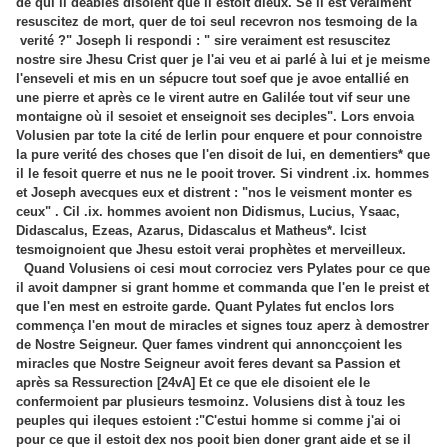
de qui li deables disoient que il estoit dieux. Se il est veraiment
resuscitez de mort, quer de toi seul recevron nos tesmoing de la
verité ?" Joseph li respondi : " sire veraiment est resuscitez
nostre sire Jhesu Crist quer je l'ai veu et ai parlé à lui et je meisme
l'enseveli et mis en un sépucre tout soef que je avoe entallié en
une pierre et après ce le virent autre en Galilée tout vif seur une
montaigne où il sesoiet et enseignoit ses deciples". Lors envoia
Volusien par tote la cité de Ierlin pour enquere et pour connoistre
la pure verité des choses que l'en disoit de lui, en dementiers* que
il le fesoit querre et nus ne le pooit trover. Si vindrent .ix. hommes
et Joseph avecques eux et distrent : "nos le veisment monter es
ceux" . Cil .ix. hommes avoient non Didismus, Lucius, Ysaac,
Didascalus, Ezeas, Azarus, Didascalus et Matheus*. Icist
tesmoignoient que Jhesu estoit verai prophètes et merveilleux.
Quand Volusiens oi cesi mout corrociez vers Pylates pour ce que
il avoit dampner si grant homme et commanda que l'en le preist et
que l'en mest en estroite garde. Quant Pylates fut enclos lors
commença l'en mout de miracles et signes touz aperz à demostrer
de Nostre Seigneur. Quer fames vindrent qui annoncçoient les
miracles que Nostre Seigneur avoit feres devant sa Passion et
après sa Ressurection [24vA] Et ce que ele disoient ele le
confermoient par plusieurs tesmoinz. Volusiens dist à touz les
peuples qui ileques estoient :"C'estui homme si comme j'ai oi
pour ce que il estoit dex nos pooit bien doner grant aide et se il