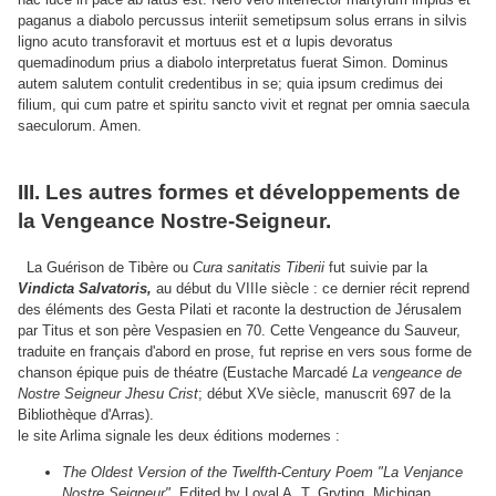
paganus a diabolo percussus interiit semetipsum solus errans in silvis
ligno acuto transforavit et mortuus est et α lupis devoratus
quemadinodum prius a diabolo interpretatus fuerat Simon. Dominus
autem salutem contulit credentibus in se; quia ipsum credimus dei
filium, qui cum patre et spiritu sancto vivit et regnat per omnia saecula
saeculorum. Amen.
III. Les autres formes et développements de
la Vengeance Nostre-Seigneur.
La Guérison de Tibère ou
Cura sanitatis Tiberii
fut suivie par la
Vindicta Salvatoris,
au début du VIIIe siècle : ce dernier récit reprend
des éléments des Gesta Pilati et raconte la destruction de Jérusalem
par Titus et son père Vespasien en 70. Cette Vengeance du Sauveur,
traduite en français d'abord en prose, fut reprise en vers sous forme de
chanson épique puis de théatre (Eustache Marcadé
La vengeance de
Nostre Seigneur Jhesu Crist
; début XVe siècle, manuscrit 697 de la
Bibliothèque d'Arras).
le site Arlima signale les deux éditions modernes :
The Oldest Version of the Twelfth-Century Poem "La Venjance
Nostre Seigneur"
, Edited by Loyal A. T. Gryting, Michigan,