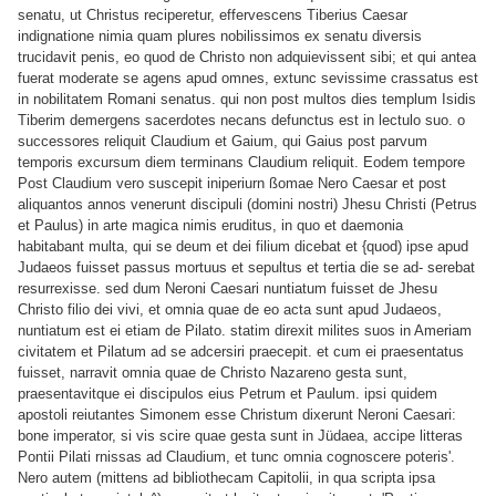
senatu, ut Christus reciperetur, effervescens Tiberius Caesar
indignatione
nimia quam plures nobilissimos ex senatu diversis
trucidavit penis, eo quod de Christo non adquievissent sibi; et qui antea
fuerat moderate se agens apud omnes, extunc sevissime crassatus est
in nobilitatem Romani senatus. qui non post multos dies templum Isidis
Tiberim demergens sacerdotes necans
defunctus est in lectulo suo. ο
successores reliquit Claudium et Gaium, qui Gaius post parvum
temporis excursum diem terminans Claudium reliquit. Eodem tempore
Post Claudium vero suscepit iniperiurn ßomae Nero Caesar et post
aliquantos annos venerunt discipuli (domini nostri) Jhesu Christi (Petrus
et Paulus) in arte magica nimis eruditus, in quo et daemonia
habitabant
multa, qui se deum et dei filium dicebat et {quod) ipse apud
Judaeos fuisset passus mortuus et sepultus et tertia die se ad- serebat
resurrexisse. sed dum Neroni Caesari nuntiatum fuisset de Jhesu
Christo filio dei vivi, et omnia quae de eo acta sunt apud Judaeos,
nuntiatum est ei etiam de Pilato. statim direxit milites suos in Ameriam
civitatem et Pilatum ad se adcersiri praecepit. et cum ei praesentatus
fuisset, narravit omnia quae de Christo Nazareno gesta sunt,
praesentavitque ei discipulos eius Petrum et Paulum. ipsi quidem
apostoli reiutantes Simonem esse Christum dixerunt Neroni Caesari:
bone imperator, si vis scire quae gesta sunt in Jüdaea, accipe litteras
Pontii Pilati rnissas
ad Claudium, et tunc omnia cognoscere poteris'.
Nero autem (mittens ad bibliothecam Capitolii, in qua scripta ipsa