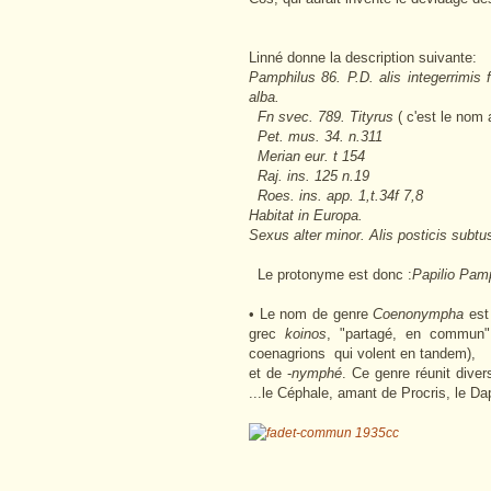
Linné donne la description suivante:
Pamphilus 86. P.D. alis integerrimis f
alba.
Fn svec. 789. Tityrus
( c'est le nom 
Pet. mus. 34. n.311
Merian eur. t 154
Raj. ins. 125 n.19
Roes. ins. app. 1,t.34f 7,8
Habitat in Europa.
Sexus alter minor. Alis posticis subtus
Le protonyme est donc :
Papilio Pam
• Le nom de genre
Coenonympha
est 
grec
koinos
, "partagé, en commun" 
coenagrions qui volent en tandem),
et de -
nymphé
. Ce genre réunit dive
...le Céphale, amant de Procris, le Da