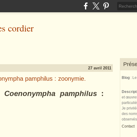
es cordier
Prése
27 avril 2011
nympha pamphilus : zoonymie.
Blog
: L
n
Coenonympha pamphilus
:
Descrip
et œuvres
particuli
Je privil
des noms 
observés
Contact