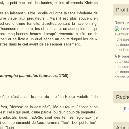
at,
le petit habitant des landes, et les allemands
Kleines
Profil
s en laissant visible l'ocelle qui orne la face inférieure de
eurre visuel aux prédateurs . Mais il est plus souvent en
Name :
j
echerche d'une femelle, Juliettearpentant la haie en zig-
 l'heureuse rencontre, les effusions, et un accouplement qui
dre cinq bonnes heures. Lorsqu'il rencontre plutôt l'un de
balt et se livre à un duel aérien au cours duquel les deux
ètres dans le ciel avant de se séparer sagement.
À Propo
détail es
richesses
les donne
nonympha pamphilus
(Linnaeus, 1758)
.
prends le
Rech
ée", et c'est aussi le sens du titre "La Petite Fadette " de
n
fata
, "déesse de la destinée", liée au
fatum
, "énonciation
e est celle qui peut, d'une parole (ou d'un coup de baguette),
t adjectifs
fadet, fadette
, sont des termes régionaux (le
e) comme diminutif de
fade
, féminin, "fée". De "petite fée",
Artic
de "lutin".