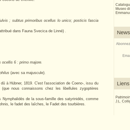
Catalogu
Museo di 
Emmanue
ulvis ; subtus primoribus ocellus lo unico; posticis fascia
attribué dans Fauna Svecica de Linné) .
Newsl
Abonnez-
Emai
 ocellis 6 : primo majore.
philus
(avec sa majuscule).
Liens
dû à Hübner, 1819. C'est l'association de Coeno-, issu du
(que nous connaissons chez les libellules zygoptères
Patrimoi
rs Nymphalidés de la sous-famille des satyrinidés, comme
J.L. Coll
phnis, le fadet des laîches, le Fadet des tourbières.