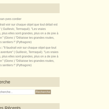
ean-yves cordier
s :
"Il faudrait voir sur chaque objet que tout
t aventure" ( Guillevic, Terrraqué). "Les vraies
, plus elles sont grandes, plus on a de joie à
r." (Giono ) "Délaisse les grandes routes,
s sentiers !" (Pythagore)
erche
les Récents