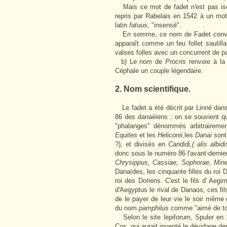
Mais ce mot de fadet n'est pas isol
repris par Rabelais en 1542 à un mo
latin
fatuus
, "insensé".
En somme, ce nom de Fadet convient 
apparaît comme un feu follet sautil
valses folles avec un concurrent de 
b) Le nom de
Procris
renvoie à la 
Céphale un couple légendaire.
2. Nom scientifique.
Le fadet a été décrit par Linné da
86 des danaéiens : on se souvient q
"phalanges" dénommés arbitraireme
Equites
et les
Heliconii
,les
Danai
sont 
?), et divisés en
Candidi,( alis albidi
donc sous le numéro 86 l'avant-dernie
Chrysippus, Cassiae, Sophorae, Min
Danaïdes, les cinquante filles du roi
roi des Doriens. C'est le fils d' Aeg
d'Aegyptus le rival de Danaos, ces fi
de le payer de leur vie le soir même
du nom
pamphilus
comme "aimè de to
Selon le site lepiforum, Spuler en 
Cos, qui aurait inventé le dévidage de