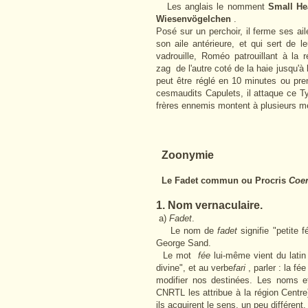
Les anglais le nomment
Small He
Wiesenvögelchen
.
Posé sur un perchoir, il ferme ses aile
son aile antérieure, et qui sert de l
vadrouille, Roméo patrouillant à la r
zag de l'autre coté de la haie jusqu'à
peut être réglé en 10 minutes ou pren
cesmaudits Capulets, il attaque ce Ty
frères ennemis montent à plusieurs m
Zoonymie
Le Fadet commun ou Procris
Coe
1. Nom vernaculaire.
a)
Fadet
.
Le nom de
fadet
signifie "petite f
George Sand.
Le mot
fée
lui-même vient du lati
divine", et au verbe
fari
, parler : la fé
modifier nos destinées. Les noms e
CNRTL les attribue à la région Centr
ils acquirent le sens, un peu différent, 