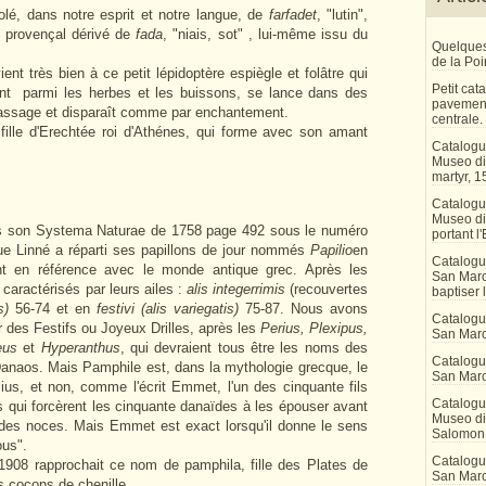
é, dans notre esprit et notre langue, de
farfadet
, "lutin",
t provençal dérivé de
fada
, "niais, sot" , lui-même issu du
Quelques
de la Po
très bien à ce petit lépidoptère espiègle et folâtre qui
Petit ca
lant parmi les herbes et les buissons, se lance dans des
pavement
passage et disparaît comme par enchantement.
centrale.
fille d'Erechtée roi d'Athénes, qui forme avec son amant
Catalogu
Museo di 
martyr, 1
Catalogu
Museo di
ns son Systema Naturae de 1758 page 492 sous le numéro
portant l'
ue Linné a réparti ses papillons de jour nommés
Papilio
en
Catalogu
nt en référence avec le monde antique grec. Après les
San Marco
caractérisés par leurs ailes :
alis integerrimis
(recouvertes
baptiser 
s)
56-74 et en
festivi (alis variegatis)
75-87. Nous avons
Catalogu
r des Festifs ou Joyeux Drilles, après les
Perius, Plexipus,
San Marc
eus
et
Hyperanthus
, qui devraient tous être les noms des
Catalogu
 Danaos. Mais Pamphile est, dans la mythologie grecque, le
San Marc
imius, et non, comme l'écrit Emmet, l'un des cinquante fils
Catalogu
ls qui forcèrent les cinquante danaïdes à les épouser avant
Museo di 
 des noces. Mais Emmet est exact lorsqu'il donne le sens
Salomon
us".
Catalogu
1908 rapprochait ce nom de pamphila, fille des Plates de
San Marco
s cocons de chenille.