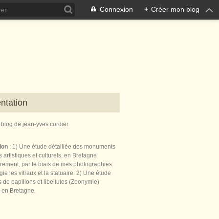
Connexion
+
Créer mon blog
ntation
e blog de jean-yves cordier
tion
: 1) Une étude détaillée des monuments
 artistiques et culturels, en Bretagne
èrement, par le biais de mes photographies.
égie les vitraux et la statuaire. 2) Une étude
de papillons et libellules (Zoonymie)
 en Bretagne.