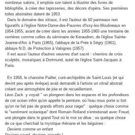
nombreux salons, il emploie son talent à illustrer des livres de
bibliophilie, à créer des tapisseries, des décors d'opéra. Ses premières
toiles abstraites datent de 1953.
Dans le domaine des vitraux, il est l'auteur de 60 panneaux non
figuratifs à l'église Notre-Dame-des-Pauvres d'Issy-les-Moulineaux en
1954-1955, avant de créer dans les années 1955-1965 une trentaine de
verrières comme celles du séminaire de Keraudren, de l'église Sainte-
Jeanne-d'Arc à Paris (1965), l'abbaye de la Prée à Ségry (1961),
abbaye N.D. de Protection à Valognes (1957).
Il est aussi l'auteur d'autres oeuvres d'art sacré : chemins de croix
sculptés, mosaïques à Dortmund, autel de l'église Saint-Jacques à
Paris.
En 1958, le chanoine Pailler, curé-archiprêtre de Saint-Louis (et qui
devint peu après évêque) avait demandé à l'artiste un vitrail abstrait
créant une atmosphère de joie et de recueillement.
Lèon Zack y voyait " un plongeon dans les espaces et les profondeurs
de cet océan infini qu'on appelle la peinture, où l'eau nous porte si fort
qu'on ne fait pas de grands efforts pour nager" : quelque chose comme
le "sentiment océanique" dont Romain Rolland s'entretenait avec Freud,
une plongée dans le grand Tout où le moi se dilue ; ou quelque chose
de ce que cherchait la mystique rhènane et les béguines :
Deviens comme un enfant
Deviens sourd, deviens aveugle !