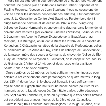
Mais s'il est plus connu pour son oeuvre de chevalet, ses vitraux ont
pourtant une grande place : initié dans l'atelier Hébert-Stephens et de
Pauline Peugniez l'épouse de Jean Stephens (nous ne cesserons de
voir se croiser les données concernant nos artistes), il fut cofondateur
avec J. Le Chevallier du Centre d'Art Sacré rue Furstemberg dont il
dirige l'atelier de peinture et de dessin de 1948 à 1952. Vingt-cinq
églises de Basse-Normandie et une centaine d'autres dans le monde lui
doivent leurs verrières (par exemple Guernes (Yvelines), Saint-Sauveur
à Beaumont-en-Auge, le
Templo
Expiatorio
de la Guadalajara
au
Mexique). En Bretagne, on lui doit à Brest les vitraux de la chapelle de
Keraudren, à Châteaulin les vitres de la chapelle de Kerfeunteun, celles
du séminaire de Ste-Anne-d'Auray, celles de l'abbaye de Landevennec ,
de la maison mère des soeurs à Kermaria, du chevet de l'église de l'Île
Tudy, de l'abbaye de Kergonan à Plouharnel, de la chapelle des soeurs
de Guilmarais à Vitré, et 14 vitraux et deux roses en la basilique
Sainte-Anne à Ste-Anne-d'Auray.
Onze verrières de 15 mètres de haut suffisamment lumineuses pour
éclairer la nef échelonnent leurs personnages de quatre mètres le long
des 220 m² de surface. Si le choix est figuratif, il est suffisamment
stylisé dans leur graphisme noir sur une bande colorée pour rester en
harmonie avec la facade opposée. On intitule parfois cette séquence
Les Sept Saints Fondateurs, mais on n'y trouve que trois saints bretons
qui succèdent aux grandes figures de la Bible et des Évangiles.
Outre le noir, trois couleurs sont privilègièes : le rouge, le jaune, et le