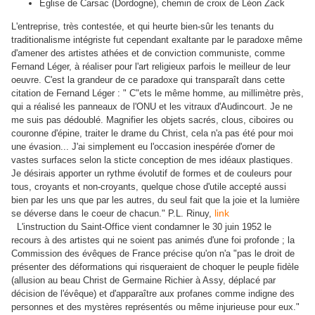
Église de Carsac (Dordogne), chemin de croix de Léon Zack
L'entreprise, très contestée, et qui heurte bien-sûr les tenants du
traditionalisme intégriste fut cependant exaltante par le paradoxe même
d'amener des artistes athées et de conviction communiste, comme
Fernand Léger, à réaliser pour l'art religieux parfois le meilleur de leur
oeuvre. C'est la grandeur de ce paradoxe qui transparaît dans cette
citation de Fernand Léger : " C"ets le même homme, au millimètre près,
qui a réalisé les panneaux de l'ONU et les vitraux d'Audincourt. Je ne
me suis pas dédoublé. Magnifier les objets sacrés, clous, ciboires ou
couronne d'épine, traiter le drame du Christ, cela n'a pas été pour moi
une évasion... J'ai simplement eu l'occasion inespérée d'orner de
vastes surfaces selon la sticte conception de mes idéaux plastiques.
Je désirais apporter un rythme évolutif de formes et de couleurs pour
tous, croyants et non-croyants, quelque chose d'utile accepté aussi
bien par les uns que par les autres, du seul fait que la joie et la lumière
link
se déverse dans le coeur de chacun." P.L. Rinuy,
L'instruction du Saint-Office vient condamner le 30 juin 1952 le
recours à des artistes qui ne soient pas animés d'une foi profonde ; la
Commission des évêques de France précise qu'on n'a "pas le droit de
présenter des déformations qui risqueraient de choquer le peuple fidèle
(allusion au beau Christ de Germaine Richier à Assy, déplacé par
décision de l'évêque) et d'apparaître aux profanes comme indigne des
personnes et des mystères représentés ou même injurieuse pour eux."