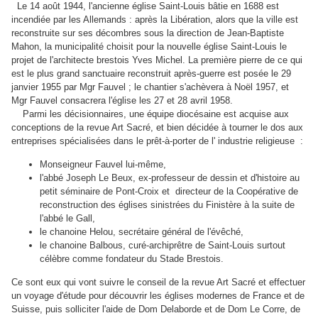
Le 14 août 1944, l'ancienne église Saint-Louis bâtie en 1688 est
incendiée par les Allemands : après la Libération, alors que la ville est
reconstruite sur ses décombres sous la direction de Jean-Baptiste
Mahon, la municipalité choisit pour la nouvelle église Saint-Louis le
projet de l'architecte brestois Yves Michel. La première pierre de ce qui
est le plus grand sanctuaire reconstruit après-guerre est posée le 29
janvier 1955 par Mgr Fauvel ; le chantier s'achèvera à Noël 1957, et
Mgr Fauvel consacrera l'église les 27 et 28 avril 1958.
Parmi les décisionnaires, une équipe diocésaine est acquise aux
conceptions de la revue Art Sacré, et bien décidée à tourner le dos aux
entreprises spécialisées dans le prêt-à-porter de l' industrie religieuse :
Monseigneur Fauvel lui-même,
l'abbé Joseph Le Beux, ex-professeur de dessin et d'histoire au
petit séminaire de Pont-Croix et directeur de la Coopérative de
reconstruction des églises sinistrées du Finistère à la suite de
l'abbé le Gall,
le chanoine Helou, secrétaire général de l'évêché,
le chanoine Balbous, curé-archiprêtre de Saint-Louis surtout
célèbre comme fondateur du Stade Brestois.
Ce sont eux qui vont suivre le conseil de la revue Art Sacré et effectuer
un voyage d'étude pour découvrir les églises modernes de France et de
Suisse, puis solliciter l'aide de Dom Delaborde et de Dom Le Corre, de