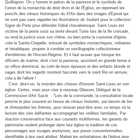
Quilbignon. On y honore le patron de la paroisse et le symbole de
l'union de la monarchie de droit divin et de l'Église, en reprenant les
poncifs des vitraux historiques du XIXe dans des images d'Epinal qui
ne sont pas sans rappeler les illustrations de Joubert pour la collection
Signe de Piste pour défendre l'idéal chevaleresque. Saint Louis est
victime de la peste sous sa tente devant Tunis lors de la 8e croisade,
ou rend la justice sous son chêne, ou bien porte la couronne d'épine,
crée la Sainte-Chapelle, entouré de symboles monarchiques, militaires
et héraldiques propres à combler un vexillographe collectionneur
d'emblèmes de l'Ancien-Régime. Et il faut avouer que lorsque les
officiers de marine, dont c'est la paroisse, assistent en grande tenue à
un office dominical, au coté de leurs épouses et des enfants blonds et
sages dont les regards montent fascinés vers le saint Roi en armure,
cela a de l'allure !
C'est, dira-t-on, la moindre des choses d'honorer Saint-Louis en son
église. Certes, mais pour citer à nouveau Dilasser, Délégué de la
Commission d'Art Sacré : "Lors de la commande, la consultation locale
penche le plus souvent en faveur de vitraux historiés, par besoin de lire
et d'interpréter les thèmes, pour renouer peut-être avec ce temps où la
lecture des vies édifiantes accompagnait les veillées familiales. Par
réaction conservatrice face aux courants multiformes, les garants du
patrimoine veulent prolonger dans leur église la tradition de ces
personnages aux visages anonymes, aux poses conventionnelles,
identifiable à leur seul attribut. Malgré les exhortations de l'église pour