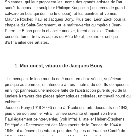
Solesmes, qui leur proposera les noms des grands artistes de l'art
sacré français : le sculpteur Philippe Kaeppelin ( qui créera le grand
calvaire en bois qui domine le choeur), et les peintres et verriers
Maurice Rocher, Paul et Jacques Bony. Plus tard, Léon Zack pour la
chapelle du Saint-Sacrement, et le maître-verrier quimpérois Jean-
Pierre Le Bihan pour la chapelle annexe, furent choisis. D'autres
conseils furent trouvés auprès du Père Morel, peintre et critique
d'art familier des artistes.
1. Mur ouest, vitraux de Jacques Bony.
Ils occupent le long mur du coté ouest en deux séries, supérieure
presque au sommet, et inférieure à trois mètres du sol. Ils composent
en vingt panneaux une mélodie faite de l'abstraction pure du jeu de la
lumière à travers des pièces géométriques colorées, un travail nourri du
cubisme.
Jacques Bony (1918-2003) entra à l'École des arts décoratifs en 1943,
puis crée son premier vitrail l'année suivante et rejoint son frère
Paul
éga
lement peintre-verrier, (voir infra) à l'atelier Hébert-Stephens.
Délégué au Recensement des Monuments de la France de 1944 à
1946, il a rénové des vitraux pour des églises de Franche-Comté de