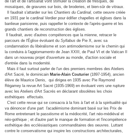
de l'art et de l'artisanat vont stimuler la création de fresques, de
mosaïques, de gravures sur bois, de broderies, et bien-sûr de vitraux.
Il faudrait s'attarder sur les
Chantiers du Cardinal,
cette oeuvre créée
en 1931 par le cardinal Verdier pour édifier chapelles et églises dans la
banlieue parisienne, puis rappeller le contexte de l'après-guerre et les
grands chantiers de reconstruction des églises.
Il faudrait, avec d'autres compétences que la mienne, retracer le
parcours de l'Église évoluant du
Syllabus
de Pie X, avec sa
condamnation du libéralisme et son antimodernisme sur le chemin qui
la conduira à l'
aggiornamento
de Jean XXIII, de Paul VI et de Vatican II
dans un nouveau projet d'ouverture au monde, d'action sociale et
d'entrée dans la modernité.
Mais il faut surtout parler de l'un des premiers membres des Ateliers
d'Art Sacré, le dominicain
Marie-Alain Couturier
(1897-1954), ancien
élève de Maurice Denis, qui dirigea en 1935 avec Pie Raymond
Régamey la revue Art Sacré (1935-1969) en évoluant vers une rupture
avec les Ateliers d'Art Sacrés en déclarant obsolètes les choix
esthétiques effectués.
C'est cette revue qui se consacra à la fois à l'art et à la spiritualité qui
va dénoncer d'une part l'académisme dominant basé sur les Prix de
Rome entretenant le passéisme et la médiocrité, l'art néo-médiéval et
néo-gothique ; et d'autre part le manque de formation et l'incompétence
esthétique des ecclésiastiques commanditaires des oeuvres. Luttant
contre le conservatisme qui inspire les constructions architecturales,