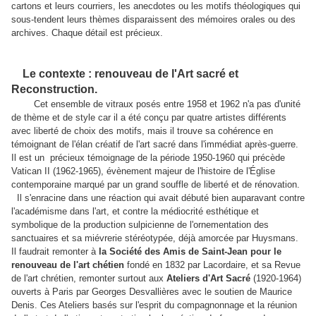
cartons et leurs courriers, les anecdotes ou les motifs théologiques qui
sous-tendent leurs thèmes disparaissent des mémoires orales ou des
archives. Chaque détail est précieux.
Le contexte : renouveau de l'Art sacré et
Reconstruction.
Cet ensemble de vitraux posés entre 1958 et 1962 n'a pas d'unité
de thème et de style car il a été conçu par quatre artistes différents
avec liberté de choix des motifs, mais il trouve sa cohérence en
témoignant de l'élan créatif de l'art sacré dans l'immédiat après-guerre.
Il est un précieux témoignage de la période 1950-1960 qui précède
Vatican II (1962-1965), évènement majeur de l'histoire de l'Église
contemporaine marqué par un grand souffle de liberté et de rénovation.
Il s'enracine dans une réaction qui avait débuté bien auparavant contre
l'académisme dans l'art, et contre la médiocrité esthétique et
symbolique de la production sulpicienne de l'ornementation des
sanctuaires et sa miévrerie stéréotypée, déjà amorcée par Huysmans.
Il faudrait remonter à
la Société des Amis de Saint-Jean pour le
renouveau de l'art chétien
fondé en 1832 par Lacordaire, et sa Revue
de l'art chrétien, remonter surtout aux
Ateliers d'Art Sacré
(1920-1964)
ouverts à Paris par Georges Desvallières avec le soutien de Maurice
Denis. Ces Ateliers basés sur l'esprit du compagnonnage et la réunion