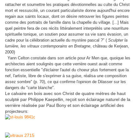
rattacher et soumettre les pratiques dévotionnelles au culte du Christ
mort et ressuscité, un courant particulariste donne aujourd'hui encore
regain aux saints locaux, dont on désire retrouver les figures peintes
comme des portraits de famille dans la chapelle du village. [...] Mais
quel peintre fera de ces récits littéralement interprétés une nourriture
spirituelle tonique, un soutien pour assumer sa vie sans évasion, un
cadre pour la célébration actuelle du mystère pascal ?" (
Sculpter la
lumière, les vitraux contemporains en Bretagne
, château de Kerjean,
2000)
Yann Celton constate dans son article pour Ar Men que, quoique les
architectes aient soulignès que cette verrière ouest avait comme
fonction essentielle "d'éclairer l'autel du choeur plus fortement que la
nef, l'artiste, libre de s'exprimer à sa guise, réalisa une composition
assez sombre" (p. 70), ce qui confirme l'opinion de Dilasser sur les
dangers du "carte blanche".
Le calvaire en bois avec son Christ de quatre mètres de haut
sculpté par Philippe Kaepellin, reçoit son éclairage naturel de la
verrière réalisée par Paul Bony et son éclairage artificiel des
projecteurs: