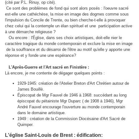
(cité par P.L. Rinuy, op cité).
Ce sont des problèmes de fond qui sont alors posés : l'oeuvre sacré
est-elle une cathéchèse, la mise en image des dogmes comme sous
l'impulsion du Concile de Trente, ou bien cherche-t-elle à provoquer
chez celui qui la contemple un élan spirituel et une participation active
à une démarche religieuse ?
Ou encore : l'Église, dans ses choix artistiques, doit-elle nier le
caractère tragique du monde contemporain et exclure la mise en image
de la souffrance et du désarroi de l'être au motif qu'elle y apporte une
réponse et y fonde une une espérance?
L'Après-Guerre et l'Art sacré en Finistère :
Là encore, je me contente de dégager quelques points :
1929-1945: création de l'Atelier Breton d'Art Chrétien autour de
James Bouillè.
Épiscopat de Mgr Fauvel de 1946 à 1968: succédant au long
épiscopat du pétainiste Mgr Duparc ( de 1908 à 1946), Mgr
André Fauvel encourage l'ouverture au monde contemporain
dans le domaine artistique.
1949 : création de la Commission Diocésaine d'Art Sacré de
Quimper.
L'église Saint-Louis de Brest : édification: