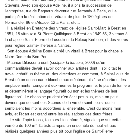
Stevens. Avec son épouse Adeline, il a pris la succession de
l'entreprise, rue de Bagneux devenue rue Jerrandy à Paris, qui a
participé à la réalisation des vitraux de plus de 180 églises de
Normandie, 86 en Alsace, 12 à Paris, etc...
Il a réalisé en Bretagne des vitraux de l'église Saint-Marc à Brest en
1951, 18 vitraux à St-Pierre-Quilbignon à Brest en 1949-56, 3 vitraux à
la chapelle Saint-Pierre de Lossulien du Relecq-Kerhuon, et des verres
pour l'église Sainte-Thérèse à Nantes.
Son épouse Adeline Bony a créé un vitrail à Brest pour la chapelle
Notre-Dame-du-Bon-Port.
Maurice Dilasser a écrit (
sculpter la lumière
, 2000) qu'un
commanditaire devait savoir donner aux artistes dont il sollicitait le
travail créatif un théme et des directives et comment, à Saint-Louis de
Brest où on donna carte blanche aux créateurs, ils " se répartirent les
emplacements, conçurent eux-mêmes le programme, le plan de lumière
et déterminèrent le langage figuratif ou non et les thèmes de leur
figuration". Le chanoine prudent n'en écrit pas plus, mais on peut
deviner que ce sont ces Scènes de la vie de saint Louis qui lui
semblaient les moins accordées à l'ensemble. C'est du moins mon
avis, et l'écart est grand entre les réalisations des deux frères.
Le site Topic-topos, toujours bien informé, signale que sur cette
verrière de 100 m², l'artiste a repris un ensemble de neuf vitraux
réalisés quelques annèes plus tôt pour l'église de Saint-Pierre-