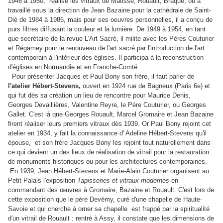
1946 à 1950, realisé les vitraux de Matisse, Rouault, Braque, ou a
travaillé sous la direction de Jean Bazaine pour la cathédrale de Saint-
Dié de 1984 à 1986, mais pour ses oeuvres personnelles, il a conçu de
purs filtres diffusant la couleur et la lumière. De 1949 à 1954, en tant
que secrétaire de la revue L'Art Sacré, il milite avec les Pères Couturier
et Régamey pour le renouveau de l'art sacré par l'introduction de l'art
contemporain à l'intérieur des églises. Il participa à la reconstruction
d'églises en Normandie et en Franche-Comté.
Pour présenter Jacques et Paul Bony son frère, il faut parler de
l'atelier Hébert-Stevens,
ouvert en 1924 rue de Bagneux (Paris 6e) et
qui fut dès sa création un lieu de rencontre pour Maurice Denis,
Georges Devaillières, Valentine Reyre, le Père Couturier, ou Georges
Gallet. C'est là que Georges Rouault, Marcel Gromaire et Jean Bazaine
firent réaliser leurs premiers vitraux dès 1939. Or Paul Bony rejoint cet
atelier en 1934, y fait la connaissance d' Adeline Hébert-Stevens qu'il
épouse, et son frère Jacques Bony les rejoint tout naturellement dans
ce qui devient un des lieux de réalisation de vitrail pour la restauration
de monuments historiques ou pour les architectures contemporaines.
En 1939, Jean Hébert-Stevens et Marie-Alain Couturier organisent au
Petit-Palais l'exposition
Tapisseries et vitraux modernes
en
commandant des œuvres à Gromaire, Bazaine et Rouault. C'est lors de
cette exposition que le père Devémy, curé d'une chapelle de Haute-
Savoie et qui cherche à orner sa chapelle est frappé par la spiritualité
d'un vitrail de Rouault : rentré à Assy, il constate que les dimensions de