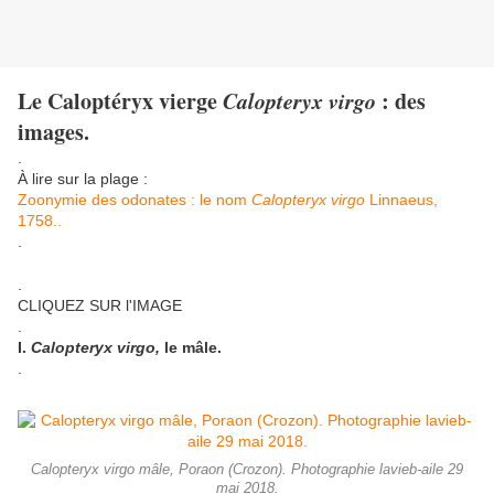
Le Caloptéryx vierge
Calopteryx virgo
: des
images.
.
À lire sur la plage :
Zoonymie des odonates : le nom
Calopteryx virgo
Linnaeus,
1758..
.
.
CLIQUEZ SUR l'IMAGE
.
I.
Calopteryx virgo,
le mâle.
.
Calopteryx virgo mâle, Poraon (Crozon). Photographie lavieb-aile 29
mai 2018.