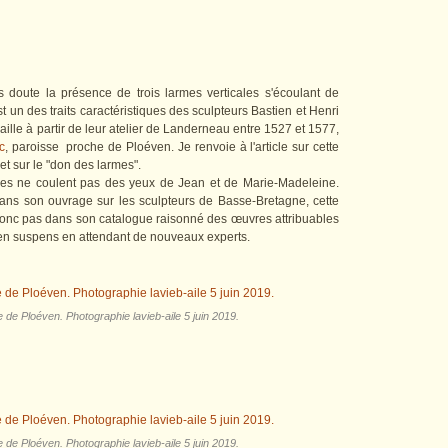
 doute la présence de trois larmes verticales s'écoulant de
t un des traits caractéristiques des sculpteurs Bastien et Henri
aille à partir de leur atelier de Landerneau entre 1527 et 1577,
c
, paroisse proche de Ploéven. Je renvoie à l'article sur cette
 et sur le "don des larmes".
 elles ne coulent pas des yeux de Jean et de Marie-Madeleine.
ans son ouvrage sur les sculpteurs de Basse-Bretagne, cette
donc pas dans son catalogue raisonné des œuvres attribuables
c en suspens en attendant de nouveaux experts.
e de Ploéven. Photographie lavieb-aile 5 juin 2019.
e de Ploéven. Photographie lavieb-aile 5 juin 2019.