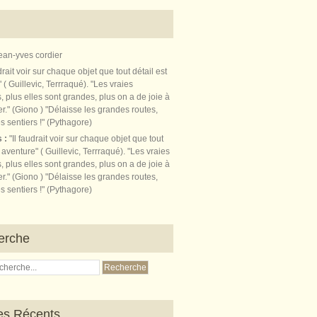
ean-yves cordier
s :
"Il faudrait voir sur chaque objet que tout
t aventure" ( Guillevic, Terrraqué). "Les vraies
, plus elles sont grandes, plus on a de joie à
r." (Giono ) "Délaisse les grandes routes,
s sentiers !" (Pythagore)
erche
les Récents