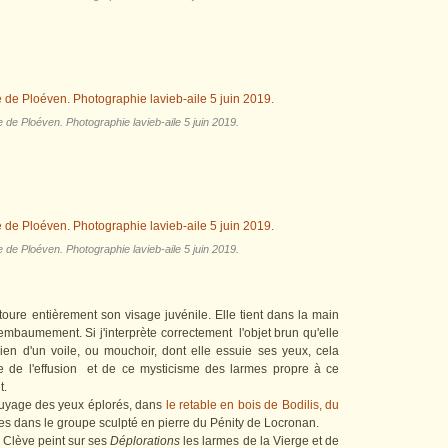
e de Ploéven. Photographie lavieb-aile 5 juin 2019.
e de Ploéven. Photographie lavieb-aile 5 juin 2019.
oure entièrement son visage juvénile. Elle tient dans la main
embaumement. Si j'interprète correctement l'objet brun qu'elle
 bien d'un voile, ou mouchoir, dont elle essuie ses yeux, cela
ue de l'effusion et de ce mysticisme des larmes propre à ce
nt.
ssuyage des yeux éplorés, dans
le retable en bois de Bodilis, du
mes dans le groupe sculpté en pierre du Pénity de Locronan.
 Clève peint sur ses
Déplorations
les larmes de la Vierge et de