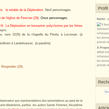
Profil
is : le retable de la Déploration.
Neuf personnages.
) de l'église de Pencran (29).
Onze personnages.
Name :
j
 III. La Déploration en kersanton polychrome par les frères
ages.
me, vers 1520) de la chapelle du Pénity à Locronan. (à
uillinen à Landrévarzec. (à paraître)
À Propo
détail es
richesses
les donne
prends le
e Rosporden (29).
Rech
éploration
aux représentations des lamentations au pied de la
 Marie-Madeleine, parfois les autres Sainte Femmes, Nicodème
Artic