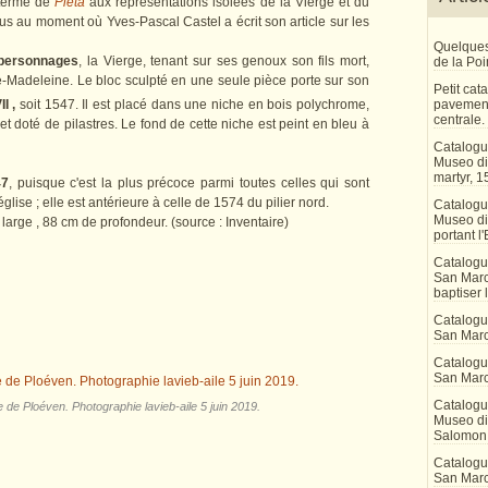
 terme de
Pietà
aux représentations isolées de la Vierge et du
us au moment où Yves-Pascal Castel a écrit son article sur les
Quelques
 personnages
, la Vierge, tenant sur ses genoux son fils mort,
de la Po
e-Madeleine. Le bloc sculpté en une seule pièce porte sur son
Petit ca
pavement
I ,
soit 1547. Il est placé dans une niche en bois polychrome,
centrale.
 et doté de pilastres. Le fond de cette niche est peint en bleu à
Catalogu
Museo di 
martyr, 1
47
, puisque c'est la plus précoce parmi toutes celles qui sont
glise ; elle est antérieure à celle de 1574 du pilier nord.
Catalogu
Museo di
arge , 88 cm de profondeur. (source : Inventaire)
portant l'
Catalogu
San Marco
baptiser 
Catalogu
San Marc
Catalogu
San Marc
Catalogu
e de Ploéven. Photographie lavieb-aile 5 juin 2019.
Museo di 
Salomon
Catalogu
San Marco