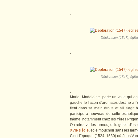
.
Déploration (1547), églis
.
Déploration (1547), églis
.
Marie -Madeleine porte un voile qui ent
gauche le flacon d'aromates destiné à l'
tient dans sa main droite et s'il s'agit
participe à nouveau de cette esthétiq
thème, notamment chez les frères Prige
On retrouve les larmes, et le geste d'e
XVIe siècle
, et le mouchoir sans les lar
C'est l'époque (1524, 1530) où Joos Van