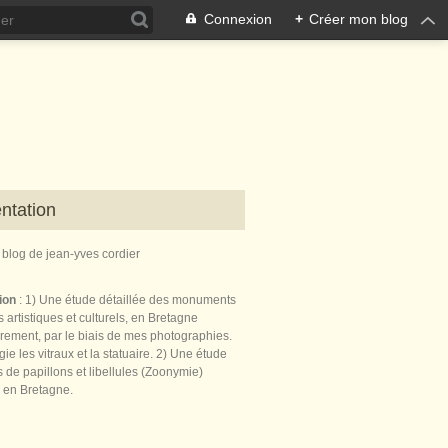
Connexion
+
Créer mon blog
ntation
e blog de jean-yves cordier
tion
: 1) Une étude détaillée des monuments
 artistiques et culturels, en Bretagne
èrement, par le biais de mes photographies.
égie les vitraux et la statuaire. 2) Une étude
de papillons et libellules (Zoonymie)
 en Bretagne.