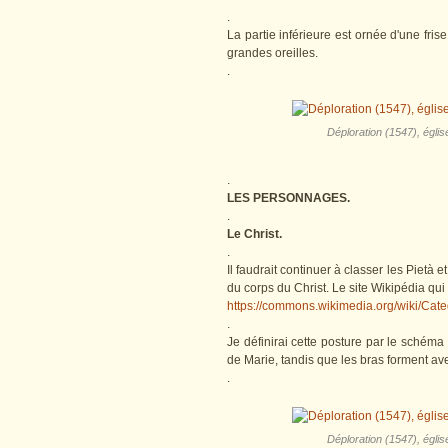
.
La partie inférieure est ornée d'une fri
grandes oreilles.
.
Déploration (1547), églis
.
LES PERSONNAGES.
.
Le Christ.
.
Il faudrait continuer à classer les Pietà
du corps du Christ. Le site Wikipédia qui 
https://commons.wikimedia.org/wiki/C
.
Je définirai cette posture par le schém
de Marie, tandis que les bras forment ave
.
Déploration (1547), églis