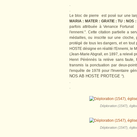
.
.
Le bloc de pierre est posé sur une larg
MARIA : MATER : GRATIE : TU : NOS
parfois attribuée à Venance Fortunat
l'ennemi.". Cette citation partielle a s
médailles, ou inscrite sur une cloche, 
protégé de tous les dangers, et en tout 
HOSTE désigne en réalité l'Ennemi, le M
(Jean-Marie Abgrall, en 1897, a relevé p
Henri Pérénnès la relève sans faute,
transmis la ponctuation par deux-poin
l'enquête de 1978 pour l'Inventaire gén
NOS AB HOSTE PROTEGE
").
.
.
Déploration (1547), églis
Déploration (1547), églis