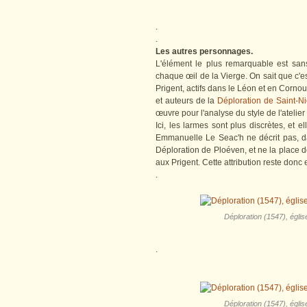
.
.
Les autres personnages.
L'élément le plus remarquable est sans
chaque œil de la Vierge. On sait que c'es
Prigent, actifs dans le Léon et en Cornou
et auteurs de la
Déploration de Saint-Ni
œuvre pour l'analyse du style de l'atelier
Ici, les larmes sont plus discrètes, et
Emmanuelle Le Seac'h ne décrit pas, d
Déploration de Ploéven, et ne la place 
aux Prigent. Cette attribution reste don
.
Déploration (1547), églis
.
Déploration (1547), églis