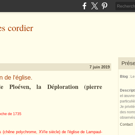
es cordier
Prése
7 juin 2019
 de l'église.
Blog
: L
de Ploéven, la Déploration (pierre
Descrip
et œuvres
particuli
Je privil
des noms 
cloche de 1735
observés
Contact
 (chêne polychrome, XVIe siècle) de l'église de Lampaul-