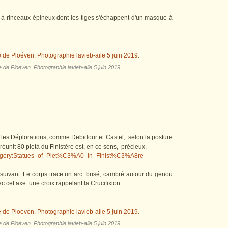
se à rinceaux épineux dont les tiges s'échappent d'un masque à
e de Ploéven. Photographie lavieb-aile 5 juin 2019.
 et les Déplorations, comme Debidour et Castel, selon la posture
réunit 80 pietà du Finistère est, en ce sens, précieux.
ategory:Statues_of_Piet%C3%A0_in_Finist%C3%A8re
a suivant. Le corps trace un arc brisé, cambré autour du genou
c cet axe une croix rappelant la Crucifixion.
e de Ploéven. Photographie lavieb-aile 5 juin 2019.