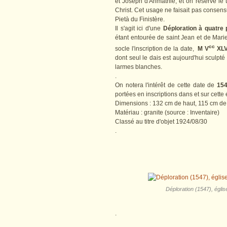
et Joseph d'Arimathie, et on réserve le
Christ. Cet usage ne faisait pas consens
Pietà du Finistère.
Il s'agit ici d'une
Déploration à quatre
étant entourée de saint Jean et de Mari
cc
socle l'inscription de la date,
M V
XLVI
dont seul le dais est aujourd'hui sculpté
larmes blanches.
.
On notera l'intérêt de cette date de
15
portées en inscriptions dans et sur cette é
Dimensions : 132 cm de haut, 115 cm de l
Matériau : granite (source : Inventaire)
Classé au titre d'objet 1924/08/30
.
Déploration (1547), églis
.