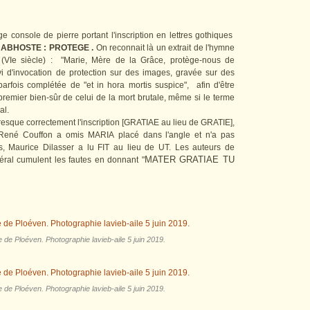
e console de pierre portant l'inscription en lettres gothiques
 : ABHOSTE : PROTEGE .
On reconnait là un extrait de l'hymne
 (VIe siècle) : "Marie, Mère de la Grâce, protège-nous de
ervi d'invocation de protection sur des images, gravée sur des
parfois complétée de "et in hora mortis suspice", afin d'être
premier bien-sûr de celui de la mort brutale, même si le terme
al.
resque correctement l'inscription [GRATIAE au lieu de GRATIE],
 René Couffon a omis MARIA placé dans l'angle et n'a pas
ts, Maurice Dilasser a lu FIT au lieu de UT. Les auteurs de
MATER GRATIAE TU
éral cumulent les fautes en donnant "
e de Ploéven. Photographie lavieb-aile 5 juin 2019.
e de Ploéven. Photographie lavieb-aile 5 juin 2019.