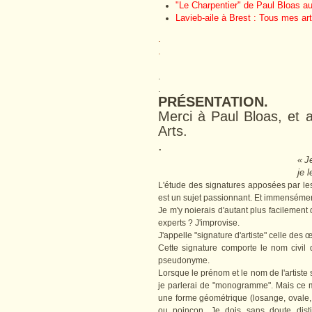
"Le Charpentier" de Paul Bloas 
Lavieb-aile à Brest : Tous mes arti
.
.
.
.
PRÉSENTATION.
Merci à Paul Bloas, et
Arts.
.
« J
je l
L'étude des signatures apposées par les
est un sujet passionnant. Et immensément 
Je m'y noierais d'autant plus facilement 
experts ? J'improvise.
J'appelle "signature d'artiste" celle des 
Cette signature comporte le nom civil
pseudonyme.
Lorsque le prénom et le nom de l'artiste so
je parlerai de "monogramme". Mais ce 
une forme géométrique (losange, ovale, r
ou poinçon. Je dois sans doute disti