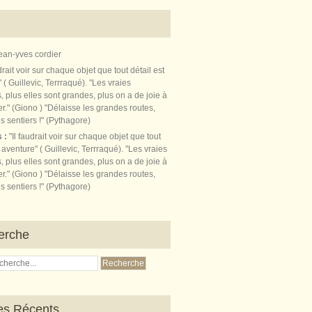
ean-yves cordier
s :
"Il faudrait voir sur chaque objet que tout
t aventure" ( Guillevic, Terrraqué). "Les vraies
, plus elles sont grandes, plus on a de joie à
r." (Giono ) "Délaisse les grandes routes,
s sentiers !" (Pythagore)
erche
les Récents