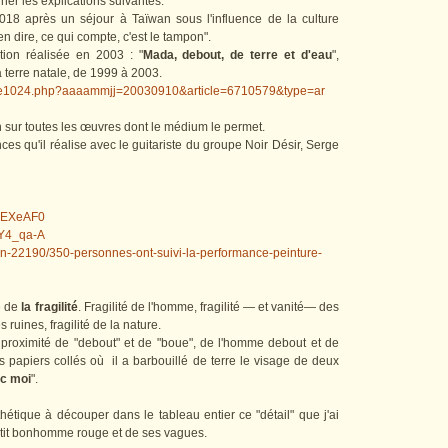
ner les explications suivantes.
2018 après un séjour à Taïwan sous l'influence de la culture
ien dire, ce qui compte, c'est le tampon".
ition réalisée en 2003 : "
Mada, debout, de terre et d'eau
",
 terre natale, de 1999 à 2003.
ticle1024.php?aaaammjj=20030910&article=6710579&type=ar
sur toutes les œuvres dont le médium le permet.
es qu'il réalise avec le guitariste du groupe Noir Désir, Serge
GyEXeAF0
aY4_qa-A
erin-22190/350-personnes-ont-suivi-la-performance-peinture-
e de
la fragilité
. Fragilité de l'homme, fragilité — et vanité— des
 ruines, fragilité de la nature.
 proximité de "debout" et de "boue", de l'homme debout et de
s papiers collés où il a barbouillé de terre le visage de deux
c moi
".
thétique à découper dans le tableau entier ce "détail" que j'ai
petit bonhomme rouge et de ses vagues.