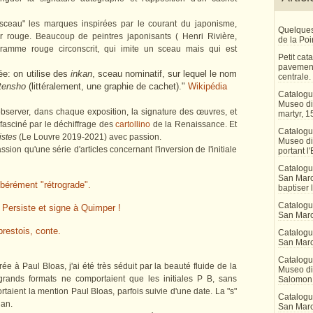
 "sceau" les marques inspirées par le courant du japonisme,
Quelques
r rouge. Beaucoup de peintres japonisants ( Henri Rivière,
de la Po
ramme rouge circonscrit, qui imite un sceau mais qui est
Petit ca
pavement
e: on utilise des
inkan
, sceau nominatif, sur lequel le nom
centrale.
tensho
(littéralement, une graphie de cachet)."
Wikipédia
Catalogu
Museo di 
bserver, dans chaque exposition, la signature des œuvres, et
martyr, 1
 fasciné par le déchiffrage des
cartollino
de la Renaissance. Et
Catalogu
tistes
(Le Louvre 2019-2021) avec passion.
Museo di
sion qu'une série d'articles concernant l'inversion de l'initiale
portant l'
Catalogu
San Marco
ibérément "rétrograde".
baptiser 
Catalogu
? Persiste et signe à Quimper !
San Marc
restois, conte.
Catalogu
San Marc
Catalogu
ée à Paul Bloas, j'ai été très séduit par la beauté fluide de la
Museo di 
 grands formats ne comportaient que les initiales P B, sans
Salomon
aient la mention Paul Bloas, parfois suivie d'une date. La "s"
Catalogu
lan.
San Marco