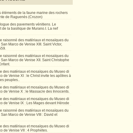
 éléments de la faune marine des rochers
inte de Raguenès (Crozon)
talogue des pavements vénitiens. Le
 de la basilique de Murano.I. La nef
e raisonné des matériaux et mosaïques du
San Marco de Venise XIII. Saint Victor,
559.
e raisonné des matériaux et mosaïques du
 San Marco de Venise XII. Saint Christophe
Enfant.
e des matériaux et mosaïques du Museo di
 de Venise XI : le Christ invite les apôtres à
les peuples..
e des matériaux et mosaïques du Museo di
o de Venise X : le Massacre des Innocents.
e des matériaux et mosaïques du Museo di
o de Venise IX : Les Mages devant Hérode
e raisonné des matériaux et mosaïques du
San Marco de Venise VIII : David et
e des matériaux et mosaïques du Museo di
 de Venise VII : 4 Prophètes.