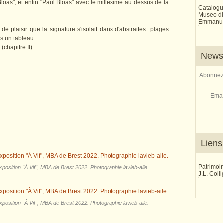
 Bloas", et enfin "Paul Bloas" avec le millésime au dessus de la
Catalogu
Museo di 
Emmanue
 de plaisir que la signature s'isolait dans d'abstraites plages
s un tableau.
(chapitre II).
Newsl
Abonnez-
Emai
Liens
Patrimoi
position "À Vif", MBA de Brest 2022. Photographie lavieb-aile.
J.L. Coll
position "À Vif", MBA de Brest 2022. Photographie lavieb-aile.