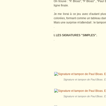
On trouve : "P. Bloas", "P Bloas" , "Paul
ligne finale.
.
Je me livrai à ce jeu avec d'autant plus
colorées, formant comme un tableau dan
Mais une surprise m'attendait : le tampon 
.
.
I. LES SIGNATURES "SIMPLES".
.
Signature et tampon de Paul Bloas. Ex
Signature et tampon de Paul Bloas. Ex