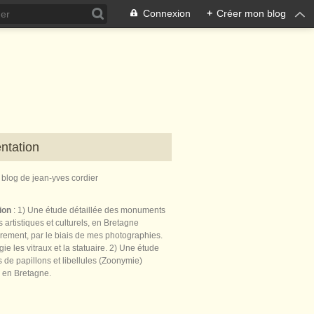
Connexion
+
Créer mon blog
ntation
e blog de jean-yves cordier
tion
: 1) Une étude détaillée des monuments
 artistiques et culturels, en Bretagne
èrement, par le biais de mes photographies.
égie les vitraux et la statuaire. 2) Une étude
de papillons et libellules (Zoonymie)
 en Bretagne.