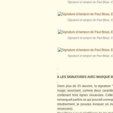
Signature et tampon de Paul Bloas. Ex
Signature et tampon de Paul Bloas. Ex
Signature et tampon de Paul Bloas. Ex
Signature et tampon de Paul Bloas. Ex
.
.
II. LES SIGNATURES AVEC MARQUE 
.
Dans plus de 25 œuvres, la signature 
rouge, associant, comme deux caractèr
contenant trois lignes sinueuses. Cett
remarquait parfois ce qui pouvait corre
Intuitivement, je pouvais évoquer un ma
sinueuses).