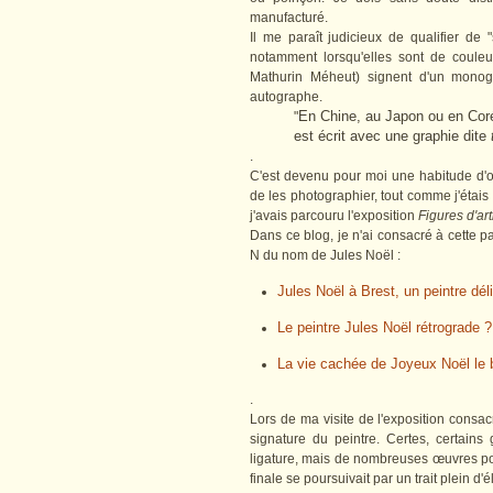
manufacturé.
Il me paraît judicieux de qualifier de
notamment lorsqu'elles sont de couleu
Mathurin Méheut) signent d'un monog
autographe.
En Chine, au Japon ou en Coré
"
est écrit avec une graphie dite
.
C'est devenu pour moi une habitude d'o
de les photographier, tout comme j'étais
j'avais parcouru l'exposition
Figures d'ar
Dans ce blog, je n'ai consacré à cette pas
N du nom de Jules Noël :
Jules Noël à Brest, un peintre dél
Le peintre Jules Noël rétrograde 
La vie cachée de Joyeux Noël le b
.
Lors de ma visite de l'exposition consacr
signature du peintre. Certes, certains
ligature, mais de nombreuses œuvres port
finale se poursuivait par un trait plein d'é