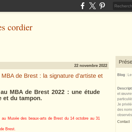
es cordier
Prése
22 novembre 2022
MBA de Brest : la signature d'artiste et
Blog
: L
Descrip
 au MBA de Brest 2022 : une étude
et œuvres
te et du tampon.
particuli
Je privil
des noms 
observés
as au Musée des beaux-arts de Brest du 14 octobre au 31
Contact
de Brest.