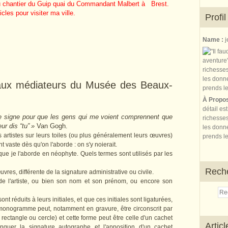
au chantier du Guip quai du Commandant Malbert à Brest.
cles pour visiter ma ville.
Profil
Name :
j
 aux médiateurs du Musée des Beaux-
À Propo
détail es
e signe pour que les gens qui me voient comprennent que
richesses
eur dis “tu” »
Van Gogh.
les donne
 artistes sur leurs toiles (ou plus généralement leurs œuvres)
prends le
vaste dès qu'on l'aborde : on s'y noierait.
que je l'aborde en néophyte. Quels termes sont utilisés par les
Rech
œuvres, différente de la signature administrative ou civile.
 de l'artiste, ou bien son nom et son prénom, ou encore son
nt réduits à leurs initiales, et que ces initiales sont ligaturées,
monogramme peut, notamment en gravure, être circonscrit par
ectangle ou cercle) et cette forme peut être celle d'un cachet
Artic
nguer la signature autographe et l'apposition d'un cachet