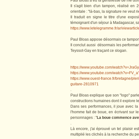
Paul Bloas a eu la gentillesse de me don
Il s'agit bien d'un tampon, réalisé en 
orientale : "là-bas, la signature ne veut r
Il traduit en signe le titre d'une expos
témoignant d'un séjour à Madagascar, sa
https://www.letelegramme.fr/ar/viewar
Paul Bloas appose désormais ce tampon 
Il conclut aussi désormais les performanc
Teyssot-Gay en traçant ce slogan.
https://www.youtube.com/watch?v=Jra
https://www.youtube.com/watch?v=FV_
https://www.ouest-france.fr/bretagne/pl
guitare-2810971
.
Paul Bloas explique que son "logo" parl
constructions humaines dont il explore les
Dans ses performances, il joue avec la
l'homme fait de boue, en écrivant sur le
personnages : "
La boue commence ave
.
Là encore, j'ai éprouvé un tel plaisir es
multiplié les clichés à la recherche du 